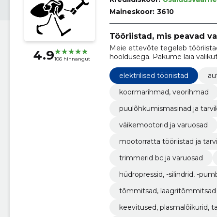
Maineskoor:
3610
Tööriistad, mis peavad va
Meie ettevõte tegeleb tööriist
4.9
hooldusega. Pakume laia valikut 
106 hinnangut
ka hobikasutajatele.
elektrilised tööriistad
au
koormarihmad, veorihmad
puulõhkumismasinad ja tarvi
väikemootorid ja varuosad
mootorratta tööriistad ja tarv
trimmerid bc ja varuosad
hüdropressid, -silindrid, -pu
tõmmitsad, laagritõmmitsad
keevitused, plasmalõikurid, t