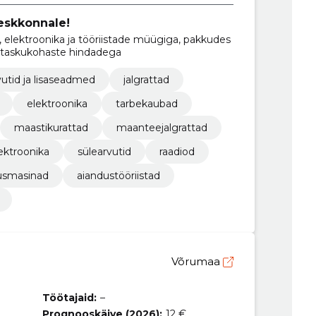
keskkonnale!
 elektroonika ja tööriistade müügiga, pakkudes
id taskukohaste hindadega
vutid ja lisaseadmed
jalgrattad
elektroonika
tarbekaubad
maastikurattad
maanteejalgrattad
ektroonika
sülearvutid
raadiod
usmasinad
aiandustööriistad
Võrumaa
Töötajaid:
–
Prognooskäive (2026):
12 €