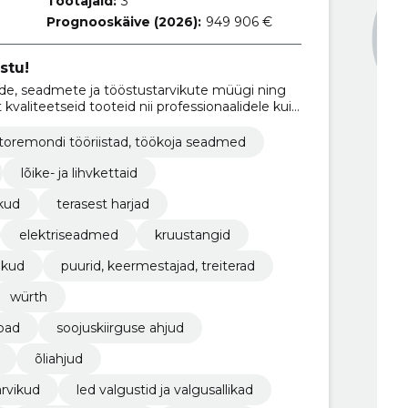
Töötajaid:
3
Prognooskäive (2026):
949 906 €
stu!
ade, seadmete ja tööstustarvikute müügi ning
kvaliteetseid tooteid nii professionaalidele kui
toremondi tööriistad, töökoja seadmed
lõike- ja lihvkettaid
kud
terasest harjad
elektriseadmed
kruustangid
ikud
puurid, keermestajad, treiterad
würth
mbad
soojuskiirguse ahjud
õliahjud
arvikud
led valgustid ja valgusallikad