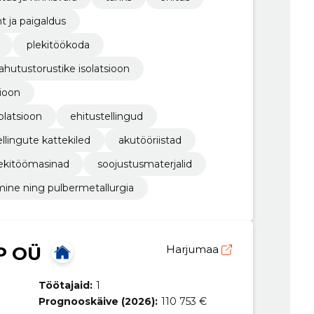
nt ja paigaldus
plekitöökoda
jahutustorustike isolatsioon
sioon
olatsioon
ehitustellingud
ellingute kattekiled
akutööriistad
ekitöömasinad
soojustusmaterjalid
mine ning pulbermetallurgia
P OÜ
Harjumaa
Töötajaid:
1
Prognooskäive (2026):
110 753 €