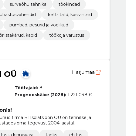
surveõhu tehnika
töökindad
puhastusvahendid
kett- talid, käsivintsid
pumbad, pesurid ja voolikud
öriistakärud, kapid
töökoja varustus
N OÜ
Harjumaa
Töötajaid:
8
Prognooskäive (2026):
1 221 048 €
onis!
runud firma BTIsolatsioon OÜ on tehnilise ja
alustades oma tegevust 2004. aastal.
itus ja kinnisvara
tanks
ehitus