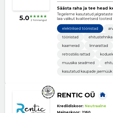
Säästa raha ja tee head 
Tegeleme kasutatud jalgrataste,
5.0
laia valikut kvaliteetseid toote
2 hinnangut
elektrilised tööriistad
ar
tööriistad
ehitustehnika
kaamerad
linnarattad
retrostiilis rattad
koduel
muusika seadmed
ehit
kasutatud kaupade jaemüük
RENTIC OÜ
Krediidiskoor:
Neutraalne
Maineskoor:
2160