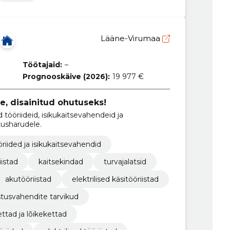
Lääne-Virumaa
Töötajaid:
–
Prognooskäive (2026):
19 977 €
e, disainitud ohutuseks!
 tööriideid, isikukaitsevahendeid ja
tusharudele.
öriided ja isikukaitsevahendid
istad
kaitsekindad
turvajalatsid
akutööriistad
elektrilised käsitööriistad
tusvahendite tarvikud
ttad ja lõikekettad