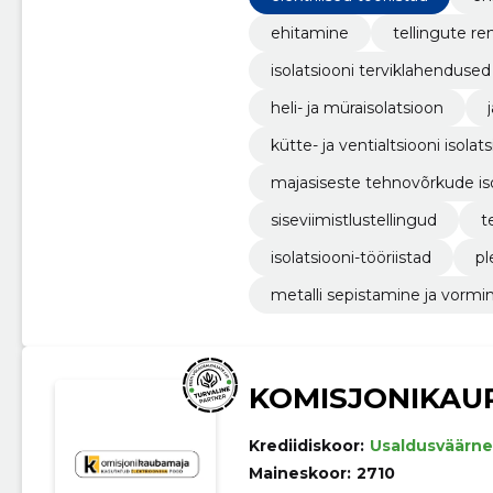
ehitamine
tellingute re
isolatsiooni terviklahendused
heli- ja müraisolatsioon
kütte- ja ventialtsiooni isolat
majasiseste tehnovõrkude is
siseviimistlustellingud
t
isolatsiooni-tööriistad
pl
metalli sepistamine ja vormi
KOMISJONIKAU
Krediidiskoor:
Usaldusväärne
Maineskoor:
2710