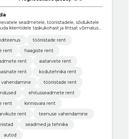
ida
evatele seadmetele, tööriistadele, sõidukitele
uda klientidele taskukohast ja lihtsat võimalust
miseks.
nditeenus
tööriistade rent
e rent
haagiste rent
eadmete rent
aiatarvete rent
asinate rent
kodutehnika rent
e vahendamine
tööriistade rent
endused
ehitusseadmete rent
e rent
kinnisvara rent
arvikute rent
teenuse vahendamine
riistad
seadmed ja tehnika
autod