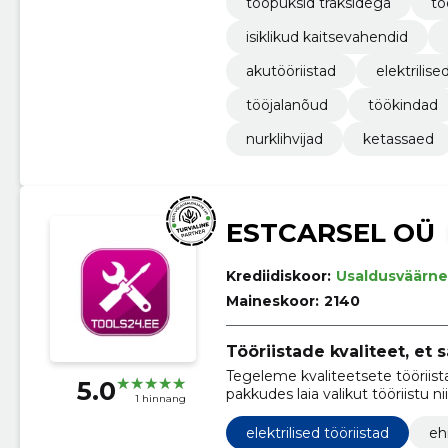
tööpüksid traksidega
tö
isiklikud kaitsevahendid
akutööriistad
elektrilise
tööjalanõud
töökindad
nurklihvijad
ketassaed
ESTCARSEL OÜ
Krediidiskoor:
Usaldusväärne
Maineskoor:
2140
Tööriistade kvaliteet, et 
Tegeleme kvaliteetsete tööriis
5.0
pakkudes laia valikut tööriistu ni
1 hinnang
elektrilised tööriistad
eh