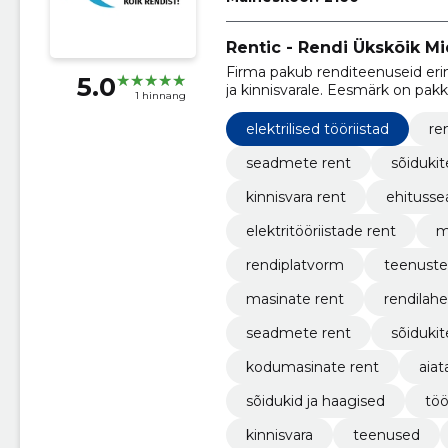
Rentic - Rendi Ükskõik M
Firma pakub renditeenuseid erin
5.0
ja kinnisvarale. Eesmärk on pakk
1 hinnang
vajalike asjade ajutiseks kasuta
elektrilised tööriistad
re
seadmete rent
sõidukit
kinnisvara rent
ehituss
elektritööriistade rent
m
rendiplatvorm
teenust
masinate rent
rendilah
seadmete rent
sõidukit
kodumasinate rent
aiat
sõidukid ja haagised
töö
kinnisvara
teenused