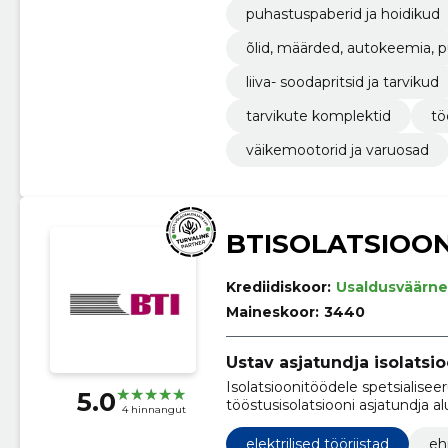
puhastuspaberid ja hoidikud
õlid, määrded, autokeemia, 
liiva- soodapritsid ja tarvikud
tarvikute komplektid
tö
väikemootorid ja varuosad
BTISOLATSIOO
Krediidiskoor:
Usaldusväärne
Maineskoor:
3440
Ustav asjatundja isolatsio
Isolatsioonitöödele spetsialisee
5.0
tööstusisolatsiooni asjatundja 
4 hinnangut
elektrilised tööriistad
eh