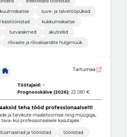
öriided
elektrilised tööriistad
kuulmiskaitse
suve- ja talvetööpüksid
d käsitööriistad
kukkumiskaitse
turvarakmed
akutrellid
rõivaste ja rõivalisandite hulgimüük
Tartumaa
Töötajaid:
–
Prognooskäive (2026):
22 081 €
saaksid teha tööd professionaalselt!
tade ja tarvikute maaletoomise ning müügiga,
i tava- kui professionaalsele kasutajale.
itusmasinad ja tööriistad
tööriistad