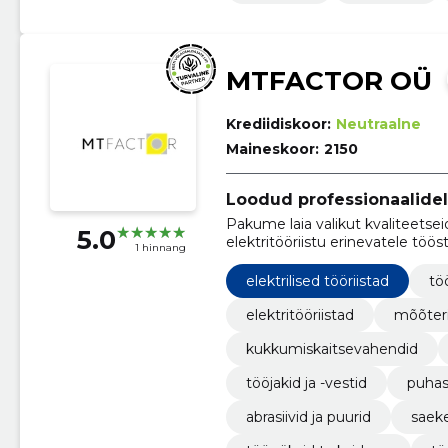
MTFACTOR OÜ
Krediidiskoor:
Neutraalne
Maineskoor:
2150
Loodud professionaalidel
Pakume laia valikut kvaliteetseid
5.0
elektritööriistu erinevatele töös
1 hinnang
elektrilised tööriistad
tö
elektritööriistad
mõõteri
kukkumiskaitsevahendid
tööjakid ja -vestid
puhas
abrasiivid ja puurid
saeke