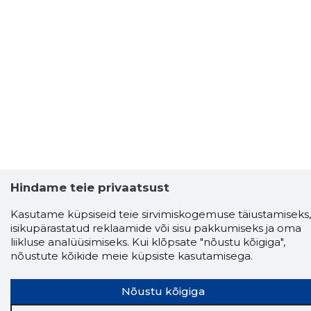
Hindame teie privaatsust
Kasutame küpsiseid teie sirvimiskogemuse täiustamiseks,
isikupärastatud reklaamide või sisu pakkumiseks ja oma
liikluse analüüsimiseks. Kui klõpsate "nõustu kõigiga",
nõustute kõikide meie küpsiste kasutamisega.
Nõustu kõigiga
Storybook