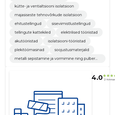
kütte- ja ventialtsiooni isolatsioon
majasiseste tehnovõrkude isolatsioon
ehitustellingud
siseviimistlustellingud
tellingute kattekiled
elektrilised tööriistad
akutööriistad
isolatsiooni-tööriistad
plekitöömasinad
soojustusmaterjalid
metalli sepistamine ja vormimine ning pulberm
etallurgia
4.0
2 hinna