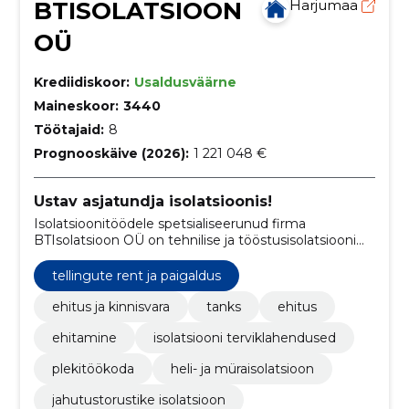
BTISOLATSIOON
Harjumaa
OÜ
Krediidiskoor:
Usaldusväärne
Maineskoor:
3440
Töötajaid:
8
Prognooskäive (2026):
1 221 048 €
Ustav asjatundja isolatsioonis!
Isolatsioonitöödele spetsialiseerunud firma
BTIsolatsioon OÜ on tehnilise ja tööstusisolatsiooni
asjatundja alustades oma tegevust 2004. aastal.
tellingute rent ja paigaldus
ehitus ja kinnisvara
tanks
ehitus
ehitamine
isolatsiooni terviklahendused
plekitöökoda
heli- ja müraisolatsioon
jahutustorustike isolatsioon