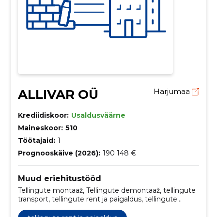
ALLIVAR OÜ
Harjumaa
Krediidiskoor:
Usaldusväärne
Maineskoor:
510
Töötajaid:
1
Prognooskäive (2026):
190 148 €
Muud eriehitustööd
Tellingute montaaž, Tellingute demontaaž, tellingute
transport, tellingute rent ja paigaldus, tellingute
paigaldamise teenused, tellingute demonteerimise
eksperdid, tellingute transpordilahendused, tellingute