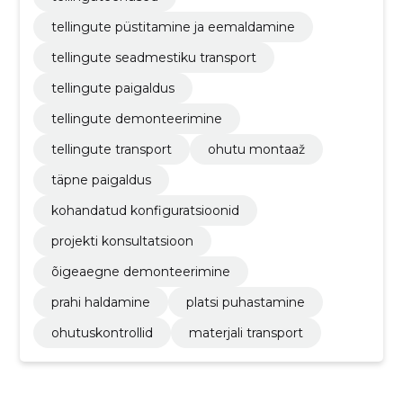
tellingute püstitamine ja eemaldamine
tellingute seadmestiku transport
tellingute paigaldus
tellingute demonteerimine
tellingute transport
ohutu montaaž
täpne paigaldus
kohandatud konfiguratsioonid
projekti konsultatsioon
õigeaegne demonteerimine
prahi haldamine
platsi puhastamine
ohutuskontrollid
materjali transport