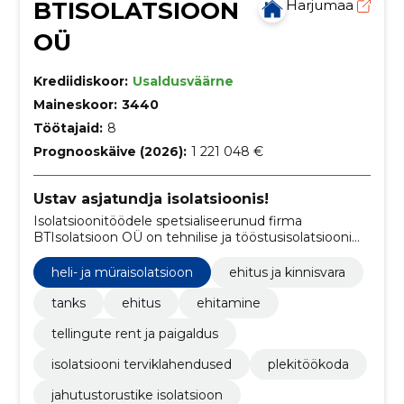
BTISOLATSIOON
Harjumaa
OÜ
Krediidiskoor:
Usaldusväärne
Maineskoor:
3440
Töötajaid:
8
Prognooskäive (2026):
1 221 048 €
Ustav asjatundja isolatsioonis!
Isolatsioonitöödele spetsialiseerunud firma
BTIsolatsioon OÜ on tehnilise ja tööstusisolatsiooni
asjatundja alustades oma tegevust 2004. aastal.
heli- ja müraisolatsioon
ehitus ja kinnisvara
tanks
ehitus
ehitamine
tellingute rent ja paigaldus
isolatsiooni terviklahendused
plekitöökoda
jahutustorustike isolatsioon