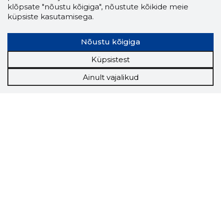
klõpsate "nõustu kõigiga", nõustute kõikide meie
küpsiste kasutamisega.
Nõustu kõigiga
Küpsistest
Ainult vajalikud
Storybook
Chrome laiendus
Storybooki laiendus ütleb Sulle, mis firma
veebilehel Sa parajasti viibid ja kui usaldusväärne
see firma täna on.
LAADI LAIENDUS ALLA