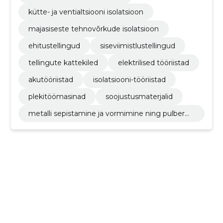
kütte- ja ventialtsiooni isolatsioon
majasiseste tehnovõrkude isolatsioon
ehitustellingud
siseviimistlustellingud
tellingute kattekiled
elektrilised tööriistad
akutööriistad
isolatsiooni-tööriistad
plekitöömasinad
soojustusmaterjalid
metalli sepistamine ja vormimine ning pulberm
etallurgia