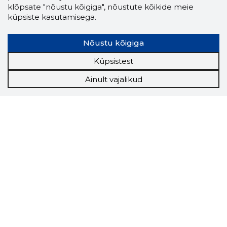
klõpsate "nõustu kõigiga", nõustute kõikide meie
küpsiste kasutamisega.
Nõustu kõigiga
Küpsistest
Ainult vajalikud
Storybook
Chrome laiendus
Storybooki laiendus ütleb Sulle, mis firma
veebilehel Sa parajasti viibid ja kui usaldusväärne
see firma täna on.
LAADI LAIENDUS ALLA