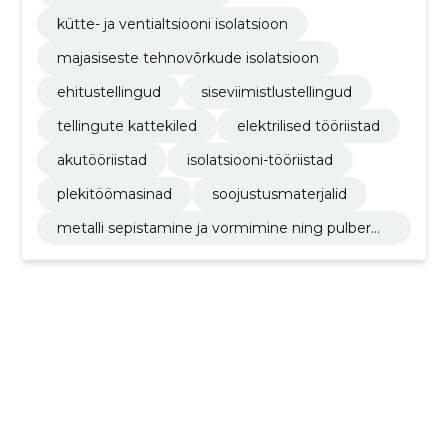
kütte- ja ventialtsiooni isolatsioon
majasiseste tehnovõrkude isolatsioon
ehitustellingud
siseviimistlustellingud
tellingute kattekiled
elektrilised tööriistad
akutööriistad
isolatsiooni-tööriistad
plekitöömasinad
soojustusmaterjalid
metalli sepistamine ja vormimine ning pulberm
etallurgia