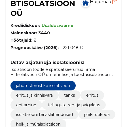
BTISOLATSIOON
Harjumaa
OÜ
Krediidiskoor:
Usaldusväärne
Maineskoor:
3440
Töötajaid:
8
Prognooskäive (2026):
1 221 048 €
Ustav asjatundja isolatsioonis!
Isolatsioonitöödele spetsialiseerunud firma
BTIsolatsioon OÜ on tehnilise ja tööstusisolatsiooni
asjatundja alustades oma tegevust 2004. aastal.
jahutustorustike isolatsioon
ehitus ja kinnisvara
tanks
ehitus
ehitamine
tellingute rent ja paigaldus
isolatsiooni terviklahendused
plekitöökoda
heli- ja müraisolatsioon