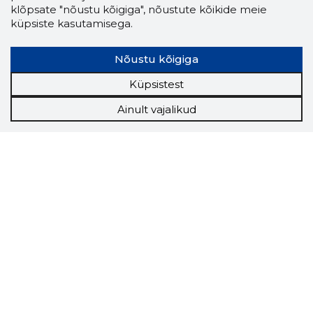
klõpsate "nõustu kõigiga", nõustute kõikide meie
küpsiste kasutamisega.
Nõustu kõigiga
Küpsistest
Ainult vajalikud
Storybook
Chrome laiendus
Storybooki laiendus ütleb Sulle, mis firma
veebilehel Sa parajasti viibid ja kui usaldusväärne
see firma täna on.
LAADI LAIENDUS ALLA