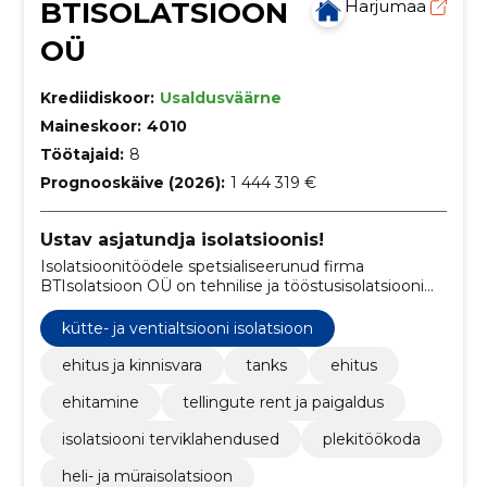
BTISOLATSIOON
Harjumaa
OÜ
Krediidiskoor:
Usaldusväärne
Maineskoor:
4010
Töötajaid:
8
Prognooskäive (2026):
1 444 319 €
Ustav asjatundja isolatsioonis!
Isolatsioonitöödele spetsialiseerunud firma
BTIsolatsioon OÜ on tehnilise ja tööstusisolatsiooni
asjatundja alustades oma tegevust 2004. aastal.
kütte- ja ventialtsiooni isolatsioon
ehitus ja kinnisvara
tanks
ehitus
ehitamine
tellingute rent ja paigaldus
isolatsiooni terviklahendused
plekitöökoda
heli- ja müraisolatsioon