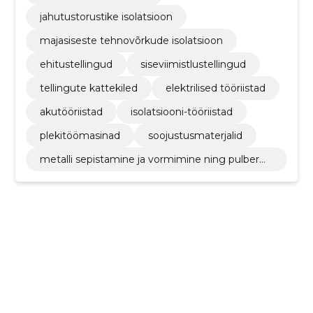
jahutustorustike isolatsioon
majasiseste tehnovõrkude isolatsioon
ehitustellingud
siseviimistlustellingud
tellingute kattekiled
elektrilised tööriistad
akutööriistad
isolatsiooni-tööriistad
plekitöömasinad
soojustusmaterjalid
metalli sepistamine ja vormimine ning pulberm
etallurgia