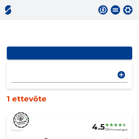
1 ettevõte
4.5
319 hinnangut