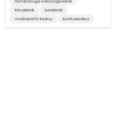
hematoloogia-onkoloogia kliinik
kõrvakliinik
lastekliinik
meditsiiniinfo keskus
koolituskeskus