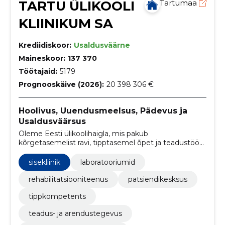
TARTU ÜLIKOOLI
Tartumaa
KLIINIKUM SA
Krediidiskoor:
Usaldusväärne
Maineskoor:
137 370
Töötajaid:
5179
Prognooskäive (2026):
20 398 306 €
Hoolivus, Uuendusmeelsus, Pädevus ja
Usaldusväärsus
Oleme Eesti ülikoolihaigla, mis pakub
kõrgetasemelist ravi, tipptasemel õpet ja teadustööd,
muutes patsientide elud tervemaks ja paremaks
sisekliinik
laboratooriumid
rehabilitatsiooniteenus
patsiendikesksus
tippkompetents
teadus- ja arendustegevus