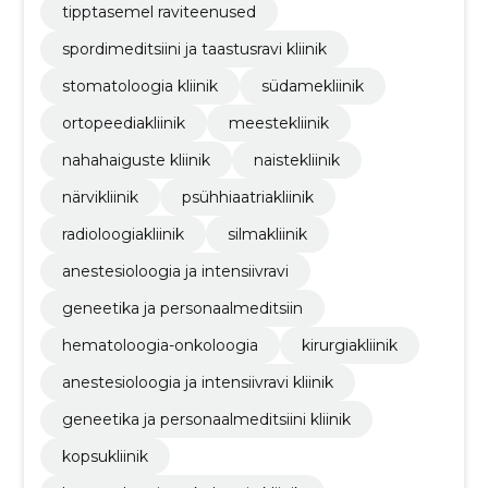
tipptasemel raviteenused
spordimeditsiini ja taastusravi kliinik
stomatoloogia kliinik
südamekliinik
ortopeediakliinik
meestekliinik
nahahaiguste kliinik
naistekliinik
närvikliinik
psühhiaatriakliinik
radioloogiakliinik
silmakliinik
anestesioloogia ja intensiivravi
geneetika ja personaalmeditsiin
hematoloogia-onkoloogia
kirurgiakliinik
anestesioloogia ja intensiivravi kliinik
geneetika ja personaalmeditsiini kliinik
kopsukliinik