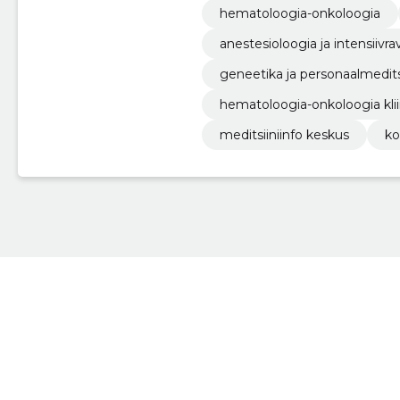
hematoloogia-onkoloogia
anestesioloogia ja intensiivravi
geneetika ja personaalmeditsii
hematoloogia-onkoloogia klii
meditsiiniinfo keskus
ko