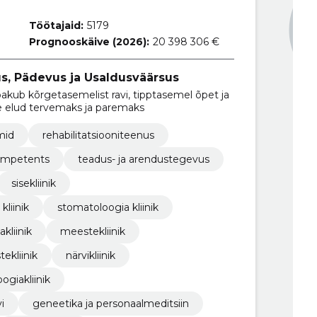
Töötajaid:
5179
Prognooskäive (2026):
20 398 306 €
s, Pädevus ja Usaldusväärsus
pakub kõrgetasemelist ravi, tipptasemel õpet ja
e elud tervemaks ja paremaks
mid
rehabilitatsiooniteenus
ompetents
teadus- ja arendustegevus
sisekliinik
kliinik
stomatoloogia kliinik
kliinik
meestekliinik
tekliinik
närvikliinik
oogiakliinik
i
geneetika ja personaalmeditsiin