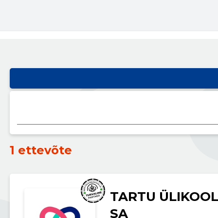
1 ettevõte
TARTU ÜLIKOOL
SA