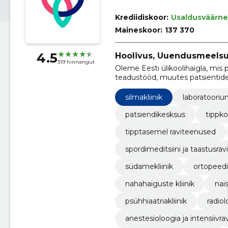
Krediidiskoor:
Usaldusväärne
Maineskoor:
137 370
4.5
Hoolivus, Uuendusmeelsu
319 hinnangut
Oleme Eesti ülikoolihaigla, mis 
teadustööd, muutes patsientid
silmakliinik
laboratooriu
patsiendikesksus
tippk
tipptasemel raviteenused
spordimeditsiini ja taastusravi 
südamekliinik
ortopeedia
nahahaiguste kliinik
nais
psühhiaatriakliinik
radiol
anestesioloogia ja intensiivrav