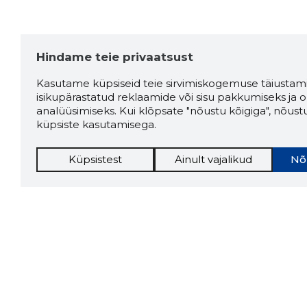
Hindame teie privaatsust
Kasutame küpsiseid teie sirvimiskogemuse täiustami
isikupärastatud reklaamide või sisu pakkumiseks ja o
analüüsimiseks. Kui klõpsate "nõustu kõigiga", nõust
küpsiste kasutamisega.
Küpsistest
Ainult vajalikud
Nõ
Storybo
Storybook
firma v