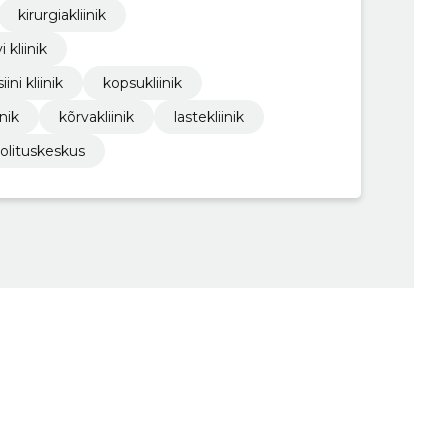
kirurgiakliinik
 kliinik
ni kliinik
kopsukliinik
nik
kõrvakliinik
lastekliinik
olituskeskus