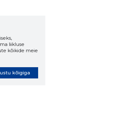
seks,
ma liikluse
ute kõikide meie
ustu kõigiga
oki laiendus ütleb Sulle, mis
eebilehel Sa parajasti viibid ja