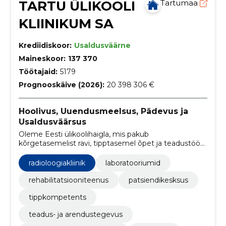
TARTU ÜLIKOOLI
Tartumaa
KLIINIKUM SA
Krediidiskoor:
Usaldusväärne
Maineskoor:
137 370
Töötajaid:
5179
Prognooskäive (2026):
20 398 306 €
Hoolivus, Uuendusmeelsus, Pädevus ja
Usaldusväärsus
Oleme Eesti ülikoolihaigla, mis pakub
kõrgetasemelist ravi, tipptasemel õpet ja teadustööd,
muutes patsientide elud tervemaks ja paremaks
radioloogiakliinik
laboratooriumid
rehabilitatsiooniteenus
patsiendikesksus
tippkompetents
teadus- ja arendustegevus