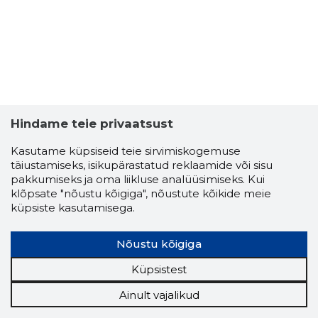
Hindame teie privaatsust
Kasutame küpsiseid teie sirvimiskogemuse
täiustamiseks, isikupärastatud reklaamide või sisu
pakkumiseks ja oma liikluse analüüsimiseks. Kui
klõpsate "nõustu kõigiga", nõustute kõikide meie
küpsiste kasutamisega.
Nõustu kõigiga
Küpsistest
Ainult vajalikud