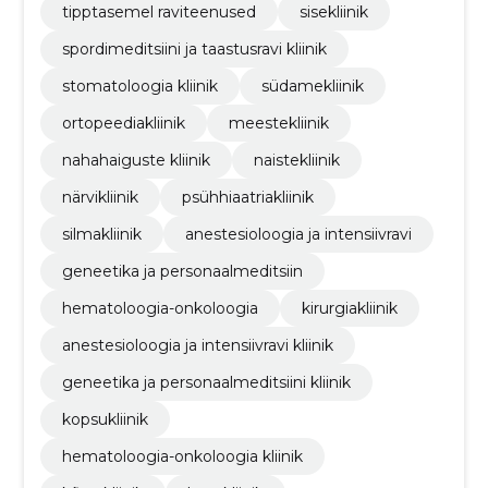
tipptasemel raviteenused
sisekliinik
spordimeditsiini ja taastusravi kliinik
stomatoloogia kliinik
südamekliinik
ortopeediakliinik
meestekliinik
nahahaiguste kliinik
naistekliinik
närvikliinik
psühhiaatriakliinik
silmakliinik
anestesioloogia ja intensiivravi
geneetika ja personaalmeditsiin
hematoloogia-onkoloogia
kirurgiakliinik
anestesioloogia ja intensiivravi kliinik
geneetika ja personaalmeditsiini kliinik
kopsukliinik
hematoloogia-onkoloogia kliinik