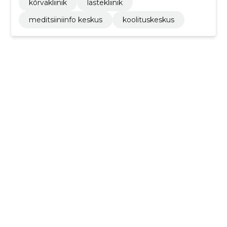
kõrvakliinik
lastekliinik
meditsiiniinfo keskus
koolituskeskus