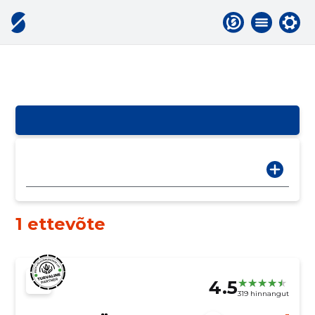
1 ettevõte
4.5
319 hinnangut