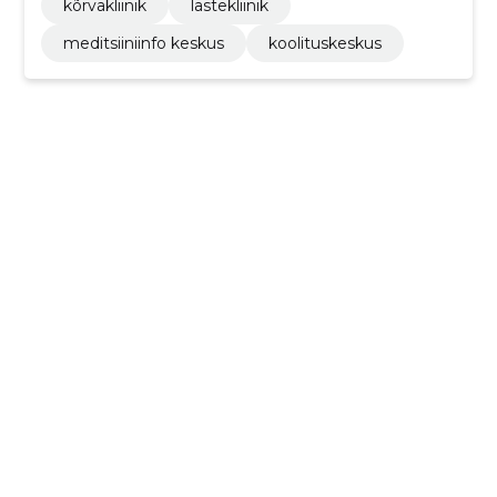
kõrvakliinik
lastekliinik
meditsiiniinfo keskus
koolituskeskus