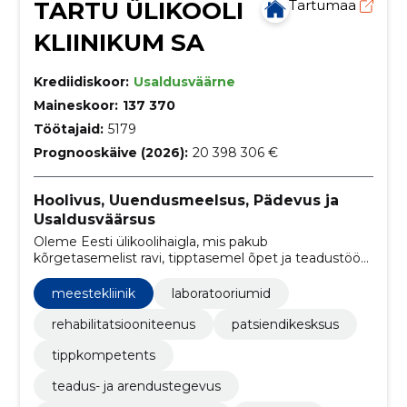
TARTU ÜLIKOOLI
Tartumaa
KLIINIKUM SA
Krediidiskoor:
Usaldusväärne
Maineskoor:
137 370
Töötajaid:
5179
Prognooskäive (2026):
20 398 306 €
Hoolivus, Uuendusmeelsus, Pädevus ja
Usaldusväärsus
Oleme Eesti ülikoolihaigla, mis pakub
kõrgetasemelist ravi, tipptasemel õpet ja teadustööd,
muutes patsientide elud tervemaks ja paremaks
meestekliinik
laboratooriumid
rehabilitatsiooniteenus
patsiendikesksus
tippkompetents
teadus- ja arendustegevus