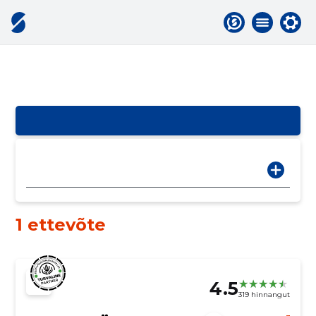
1 ettevõte
4.5
319 hinnangut