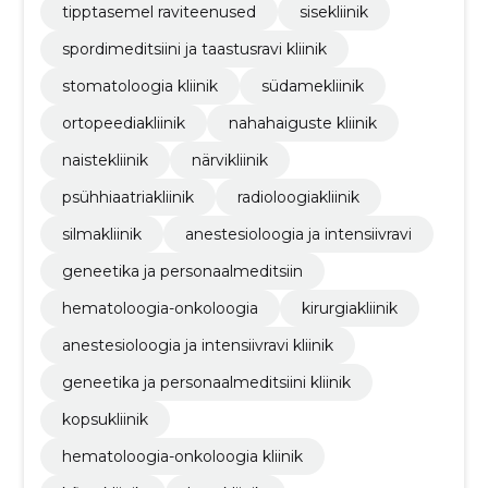
tipptasemel raviteenused
sisekliinik
spordimeditsiini ja taastusravi kliinik
stomatoloogia kliinik
südamekliinik
ortopeediakliinik
nahahaiguste kliinik
naistekliinik
närvikliinik
psühhiaatriakliinik
radioloogiakliinik
silmakliinik
anestesioloogia ja intensiivravi
geneetika ja personaalmeditsiin
hematoloogia-onkoloogia
kirurgiakliinik
anestesioloogia ja intensiivravi kliinik
geneetika ja personaalmeditsiini kliinik
kopsukliinik
hematoloogia-onkoloogia kliinik