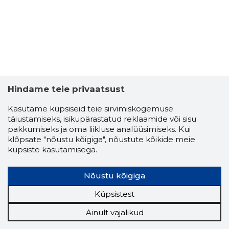
Hindame teie privaatsust
Kasutame küpsiseid teie sirvimiskogemuse
täiustamiseks, isikupärastatud reklaamide või sisu
pakkumiseks ja oma liikluse analüüsimiseks. Kui
klõpsate "nõustu kõigiga", nõustute kõikide meie
küpsiste kasutamisega.
Nõustu kõigiga
Küpsistest
Ainult vajalikud