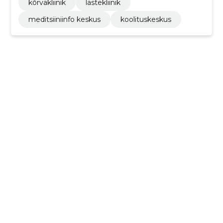
kõrvakliinik
lastekliinik
meditsiiniinfo keskus
koolituskeskus