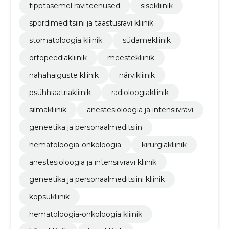
tipptasemel raviteenused
sisekliinik
spordimeditsiini ja taastusravi kliinik
stomatoloogia kliinik
südamekliinik
ortopeediakliinik
meestekliinik
nahahaiguste kliinik
närvikliinik
psühhiaatriakliinik
radioloogiakliinik
silmakliinik
anestesioloogia ja intensiivravi
geneetika ja personaalmeditsiin
hematoloogia-onkoloogia
kirurgiakliinik
anestesioloogia ja intensiivravi kliinik
geneetika ja personaalmeditsiini kliinik
kopsukliinik
hematoloogia-onkoloogia kliinik