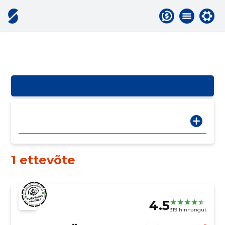
1 ettevõte
4.5
319 hinnangut