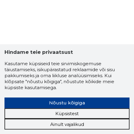
Hindame teie privaatsust
Kasutame küpsiseid teie sirvimiskogemuse
täiustamiseks, isikupärastatud reklaamide või sisu
pakkumiseks ja oma liikluse analüüsimiseks. Kui
klõpsate "nõustu kõigiga", nõustute kõikide meie
küpsiste kasutamisega.
Nõustu kõigiga
Küpsistest
Ainult vajalikud