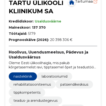
TARTU ÜLIKOOLI
Tartumaa
KLIINIKUM SA
Krediidiskoor:
Usaldusväärne
Maineskoor:
137 370
Töötajaid:
5179
Prognooskäive (2026):
20 398 306 €
Hoolivus, Uuendusmeelsus, Pädevus ja
Usaldusväärsus
Oleme Eesti ülikoolihaigla, mis pakub
kõrgetasemelist ravi, tipptasemel õpet ja teadustööd,
muutes patsientide elud tervemaks ja paremaks
naistekliinik
laboratooriumid
rehabilitatsiooniteenus
patsiendikesksus
tippkompetents
teadus- ja arendustegevus