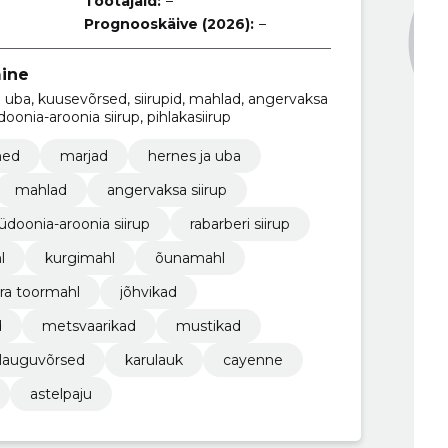
Töötajaid:
–
Prognooskäive (2026):
–
ine
 uba, kuusevõrsed, siirupid, mahlad, angervaksa
doonia-aroonia siirup, pihlakasiirup
med
marjad
hernes ja uba
mahlad
angervaksa siirup
doonia-aroonia siirup
rabarberi siirup
l
kurgimahl
õunamahl
ra toormahl
jõhvikad
d
metsvaarikad
mustikad
lauguvõrsed
karulauk
cayenne
astelpaju