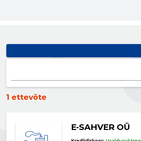
1 ettevõte
E-SAHVER OÜ
Krediidiskoor:
Usaldusväärne