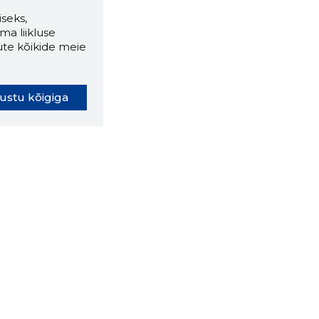
seks,
ma liikluse
ute kõikide meie
ustu kõigiga
oki laiendus ütleb Sulle, mis
eebilehel Sa parajasti viibid ja
ldusväärne see firma täna on.
 LAIENDUS ALLA