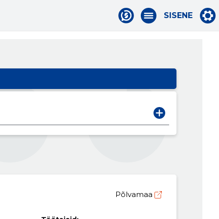
SISENE
Põlvamaa