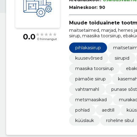
Maineskoor:
90
Muude toiduainete tootm
maitsetaimed, marjad, hernes ja
0.0
siirup, maasika toorsiirup, ebakü
0 hinnangut
pihlakasiirup
maitsetai
kuusevõrsed
siirupid
maasika toorsiirup
ebakü
pärnaõie siirup
kasemah
vahtramahl
punase sõst
metsmaasikad
muraka
pohlad
aedtill
küüs
küüslauk
roheline sibul