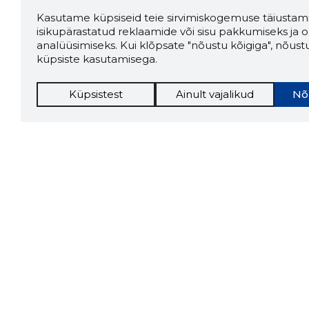
Kasutame küpsiseid teie sirvimiskogemuse täiustami
isikupärastatud reklaamide või sisu pakkumiseks ja o
analüüsimiseks. Kui klõpsate "nõustu kõigiga", nõust
küpsiste kasutamisega.
Küpsistest
Ainult vajalikud
Nõ
Storybo
Storybook
firma v
kui usa
Chrome laiendus
LAADI