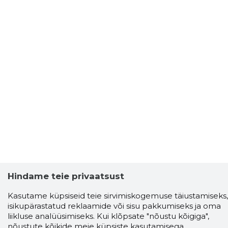
Hindame teie privaatsust
Kasutame küpsiseid teie sirvimiskogemuse täiustamiseks,
isikupärastatud reklaamide või sisu pakkumiseks ja oma
liikluse analüüsimiseks. Kui klõpsate "nõustu kõigiga",
nõustute kõikide meie küpsiste kasutamisega.