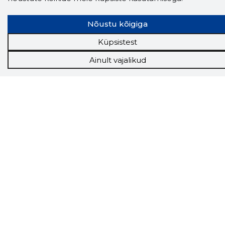
Nõustu kõigiga
Küpsistest
Ainult vajalikud
Storybook
Chrome laiendus
Storybooki laiendus ütleb Sulle, mis firma
veebilehel Sa parajasti viibid ja kui usaldusväärne
see firma täna on.
LAADI LAIENDUS ALLA
Näed helistaja tausta!
Storybooki Äpp toob
Sinuni
OTSEKONTAKTID
400 000 Eesti
ettevõtte ja isikute kohta (juhid, ametnikud).
Andmed on rikastatud maksevõime ja
finantsinfoga.