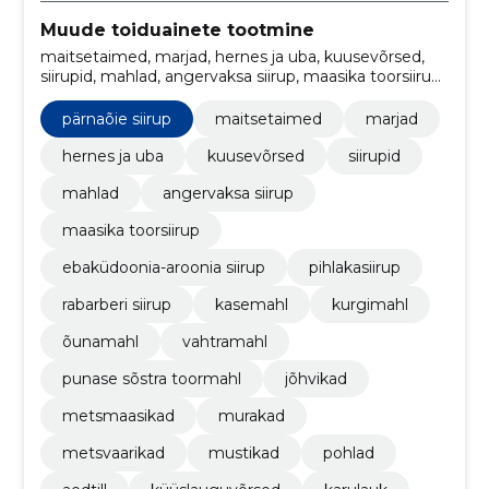
Muude toiduainete tootmine
maitsetaimed, marjad, hernes ja uba, kuusevõrsed,
siirupid, mahlad, angervaksa siirup, maasika toorsiirup,
ebaküdoonia-aroonia siirup, pihlakasiirup
pärnaõie siirup
maitsetaimed
marjad
hernes ja uba
kuusevõrsed
siirupid
mahlad
angervaksa siirup
maasika toorsiirup
ebaküdoonia-aroonia siirup
pihlakasiirup
rabarberi siirup
kasemahl
kurgimahl
õunamahl
vahtramahl
punase sõstra toormahl
jõhvikad
metsmaasikad
murakad
metsvaarikad
mustikad
pohlad