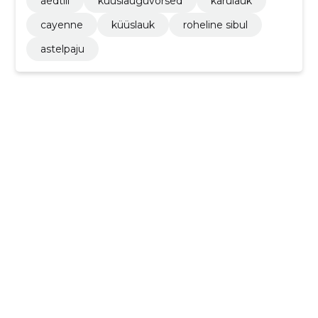
aedtill
küüslauguvõrsed
karulauk
cayenne
küüslauk
roheline sibul
astelpaju