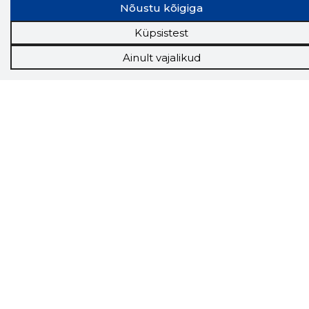
Nõustu kõigiga
Küpsistest
Ainult vajalikud
Storybook
Chrome laiendus
Storybooki laiendus ütleb Sulle, mis firma
veebilehel Sa parajasti viibid ja kui usaldusväärne
see firma täna on.
LAADI LAIENDUS ALLA
Näed helistaja tausta!
Storybooki Äpp toob
Sinuni
OTSEKONTAKTID
400 000 Eesti
ettevõtte ja isikute kohta (juhid, ametnikud).
Andmed on rikastatud maksevõime ja
finantsinfoga.