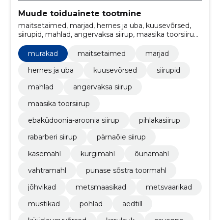
Muude toiduainete tootmine
maitsetaimed, marjad, hernes ja uba, kuusevõrsed,
siirupid, mahlad, angervaksa siirup, maasika toorsiirup,
ebaküdoonia-aroonia siirup, pihlakasiirup
murakad
maitsetaimed
marjad
hernes ja uba
kuusevõrsed
siirupid
mahlad
angervaksa siirup
maasika toorsiirup
ebaküdoonia-aroonia siirup
pihlakasiirup
rabarberi siirup
pärnaõie siirup
kasemahl
kurgimahl
õunamahl
vahtramahl
punase sõstra toormahl
jõhvikad
metsmaasikad
metsvaarikad
mustikad
pohlad
aedtill