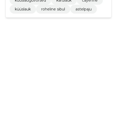
küüslauguvõrsed
karulauk
cayenne
küüslauk
roheline sibul
astelpaju