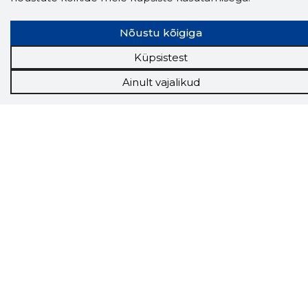
Nõustu kõigiga
Küpsistest
Ainult vajalikud
Storybook
Chrome laiendus
Storybooki laiendus ütleb Sulle, mis firma
veebilehel Sa parajasti viibid ja kui usaldusväärne
see firma täna on.
LAADI LAIENDUS ALLA
Näed helistaja tausta!
Storybooki Äpp toob
Sinuni
OTSEKONTAKTID
400 000 Eesti
ettevõtte ja isikute kohta (juhid, ametnikud).
Andmed on rikastatud maksevõime ja
finantsinfoga.