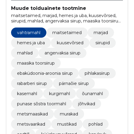
Muude toiduainete tootmine
maitsetaimed, marjad, hernes ja uba, kuusevõrsed,
siirupid, mahlad, angervaksa siirup, maasika toorsiirup,
ebaküdoonia-aroonia siirup, pihlakasiirup
vahtramahl
maitsetaimed
marjad
hernes ja uba
kuusevõrsed
siirupid
mahlad
angervaksa siirup
maasika toorsiirup
ebaküdoonia-aroonia siirup
pihlakasiirup
rabarberi siirup
pärnaõie siirup
kasemahl
kurgimahl
õunamahl
punase sõstra toormahl
jõhvikad
metsmaasikad
murakad
metsvaarikad
mustikad
pohlad