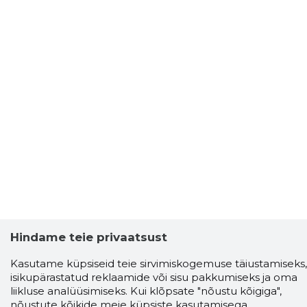
Hindame teie privaatsust
Kasutame küpsiseid teie sirvimiskogemuse täiustamiseks,
isikupärastatud reklaamide või sisu pakkumiseks ja oma
liikluse analüüsimiseks. Kui klõpsate "nõustu kõigiga",
nõustute kõikide meie küpsiste kasutamisega.