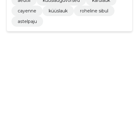
aedtill
küüslauguvõrsed
karulauk
cayenne
küüslauk
roheline sibul
astelpaju