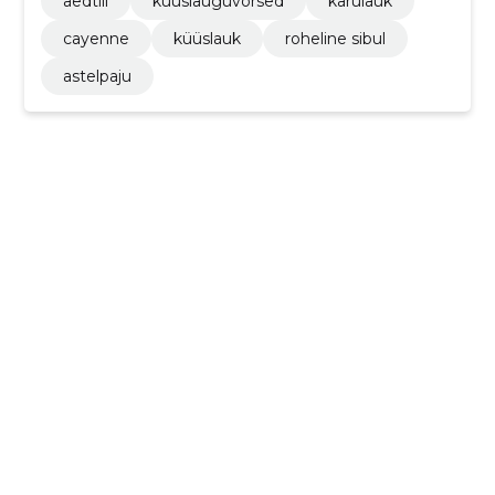
aedtill
küüslauguvõrsed
karulauk
cayenne
küüslauk
roheline sibul
astelpaju