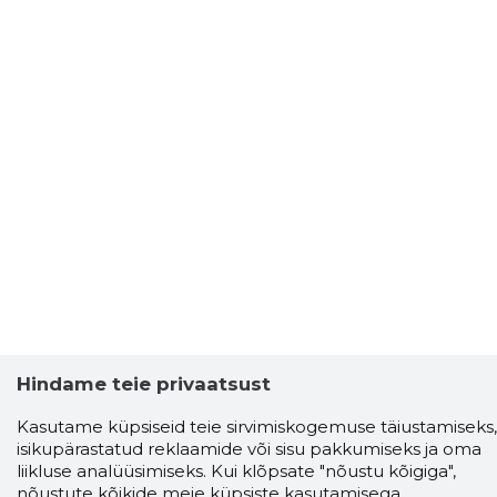
Hindame teie privaatsust
Kasutame küpsiseid teie sirvimiskogemuse täiustamiseks,
isikupärastatud reklaamide või sisu pakkumiseks ja oma
liikluse analüüsimiseks. Kui klõpsate "nõustu kõigiga",
nõustute kõikide meie küpsiste kasutamisega.