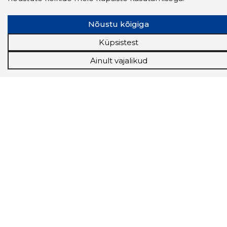
Nõustu kõigiga
Küpsistest
Ainult vajalikud
Storybook
Chrome laiendus
Storybooki laiendus ütleb Sulle, mis firma
veebilehel Sa parajasti viibid ja kui usaldusväärne
see firma täna on.
LAADI LAIENDUS ALLA
Näed helistaja tausta!
Storybooki Äpp toob
Sinuni
OTSEKONTAKTID
400 000 Eesti
ettevõtte ja isikute kohta (juhid, ametnikud).
Andmed on rikastatud maksevõime ja
finantsinfoga.