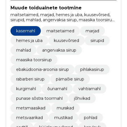
Muude toiduainete tootmine
maitsetaimed, marjad, hernes ja uba, kuusevõrsed,
siirupid, mahlad, angervaksa siirup, maasika toorsiirup,
ebaküdoonia-aroonia siirup, pihlakasiirup
kasemahl
maitsetaimed
marjad
hernes ja uba
kuusevõrsed
siirupid
mahlad
angervaksa siirup
maasika toorsiirup
ebaküdoonia-aroonia siirup
pihlakasiirup
rabarberi siirup
pärnaõie siirup
kurgimahl
õunamahl
vahtramahl
punase sõstra toormahl
jõhvikad
metsmaasikad
murakad
metsvaarikad
mustikad
pohlad