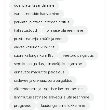
õue, platsi tasandamine
vundamentide kaevamine
parklate, platside ja teede ehitus
haljastustööd
pinnase planeerimine
puistematerjali müük ja vedu
väikse kalluriga kuni 3,5t
suure kalluriga kuni 18t
veetoru paigaldus
septiku paigaldus ja imbväljaku rajamine
erinevate mahutite paigaldus
sadevee ja drenaazitoru paigaldus
väikehoonete ja –rajatiste lammutamine
lammutusjäätmete äravedu ja utiliseerimine
prügivedu
laaduriga lume lükkamine