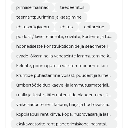
pinnasemasinad
teedeehitus
teemantpuurimine ja -saagimine
ehitusprügivedu
ehitus
ehitamine
puidust / kivist eramute, suvilate, korterite ja töö
stushoonete osaline / täielik lammutamine ning
hoonesiseste konstruktsioonide ja seadmete la
äravedu.
mmutamine / demonteerimine.
avade lõikamine ja vaheseinte lammutamine ko
rterites või teistes hoonetes.
keldrite, pööningute ja välisterritooriumite korist
amine prahist / jäätmetest.
kruntide puhastamine võsast, puudest ja lumes
t.
ümbertöödeldud kaeve -ja lammutusmaterjalid
est toodetud mulla, killustiku, täitematerjali mü
mulla ja teiste täitematerjalide planeerimine, ü
ük.
mberteisaldamine ja tihendamine.
väikelaadurite rent laaduri, harja ja hüdrovasarag
a.
kopplaaduri rent kihva, kopa, hüdrovasara ja laad
uriga.
ekskavaatorite rent planeerimiskopa, haaratsi, b