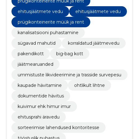
konteinerid.
prügikonteinerite müük ja rent
ehitusjäätmete vedu
ehitusjäätmete vedu
prügikonteinerite müük ja rent
kanalisatsiooni puhastamine
sügavad mahutid
korraldatud jäätmevedu
pakendikott
big-bag kott
jäätmearuanded
ummistuste likvideerimine ja trasside survepesu
kaupade hävitamine
ohtlikult lihtne
dokumentide hävitus
kuivimur ehk himur imur
ehitusprahi äravedu
sorteerimise lahendused kontoritesse
tööstuslik puhastus