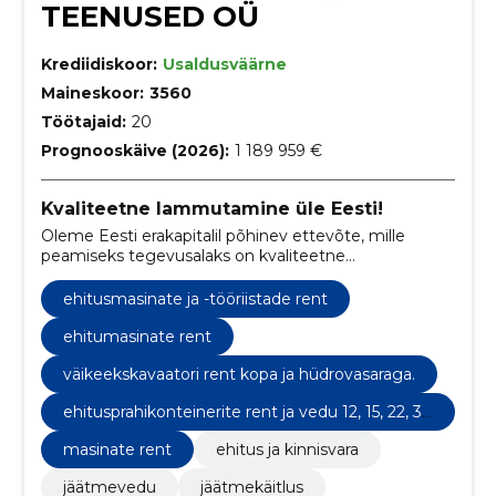
TEENUSED OÜ
Krediidiskoor:
Usaldusväärne
Maineskoor:
3560
Töötajaid:
20
Prognooskäive (2026):
1 189 959 €
Kvaliteetne lammutamine üle Eesti!
Oleme Eesti erakapitalil põhinev ettevõte, mille
peamiseks tegevusalaks on kvaliteetne
lammutamine, ehitusprahi vedu, masinate rent ja
maastikukujundus.
ehitusmasinate ja -tööriistade rent
ehitumasinate rent
väikeekskavaatori rent kopa ja hüdrovasaraga.
ehitusprahikonteinerite rent ja vedu 12, 15, 22, 30
ja 35m3.
masinate rent
ehitus ja kinnisvara
jäätmevedu
jäätmekäitlus