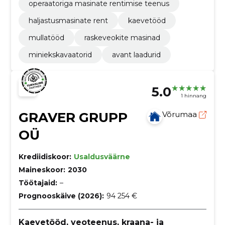
operaatoriga masinate rentimise teenus
haljastusmasinate rent
kaevetööd
mullatööd
raskeveokite masinad
miniekskavaatorid
avant laadurid
5.0
1 hinnang
GRAVER GRUPP
Võrumaa
OÜ
Krediidiskoor:
Usaldusväärne
Maineskoor:
2030
Töötajaid:
–
Prognooskäive (2026):
94 254 €
Kaevetööd, veoteenus, kraana- ja