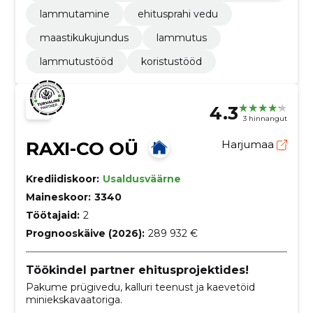
etoonipulbristi ja hüdrovasaraga.
lammutamine
ehitusprahi vedu
maastikukujundus
lammutus
lammutustööd
koristustööd
4.3
3 hinnangut
RAXI-CO OÜ
Harjumaa
Krediidiskoor:
Usaldusväärne
Maineskoor:
3340
Töötajaid:
2
Prognooskäive (2026):
289 932 €
Töökindel partner ehitusprojektides!
Pakume prügivedu, kalluri teenust ja kaevetöid
miniekskavaatoriga.