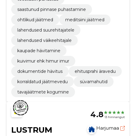
saastunud pinnase puhastamine
ohtlikud jäätmed
meditsiini jäätmed
lahendused suurehitajatele
lahendused väikeehitajale
kaupade hävitamine
kuivimur ehk himur imur
dokumentide hävitus
ehitusprahi äravedu
korraldatud jäätmevedu
süvamahutid
tavajäätmete kogumine
4.8
13 hinnangut
LUSTRUM
Harjumaa