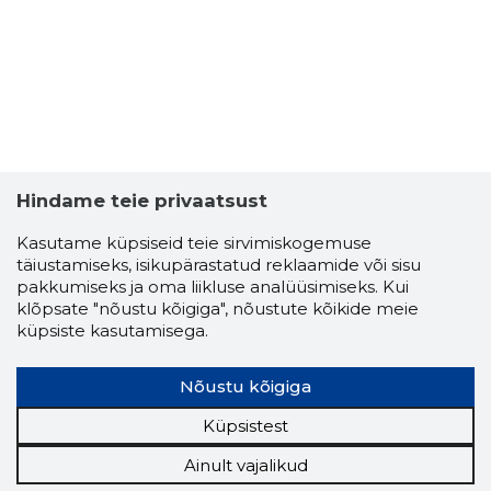
Hindame teie privaatsust
Kasutame küpsiseid teie sirvimiskogemuse
täiustamiseks, isikupärastatud reklaamide või sisu
pakkumiseks ja oma liikluse analüüsimiseks. Kui
klõpsate "nõustu kõigiga", nõustute kõikide meie
küpsiste kasutamisega.
Nõustu kõigiga
Küpsistest
Ainult vajalikud