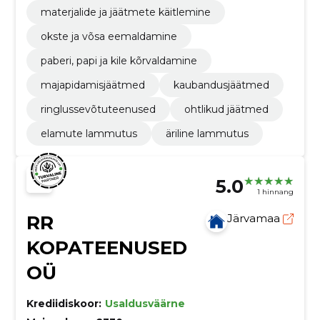
materjalide ja jäätmete käitlemine
okste ja võsa eemaldamine
paberi, papi ja kile kõrvaldamine
majapidamisjäätmed
kaubandusjäätmed
ringlussevõtuteenused
ohtlikud jäätmed
elamute lammutus
äriline lammutus
5.0
1 hinnang
RR
Järvamaa
KOPATEENUSED
OÜ
Krediidiskoor:
Usaldusväärne