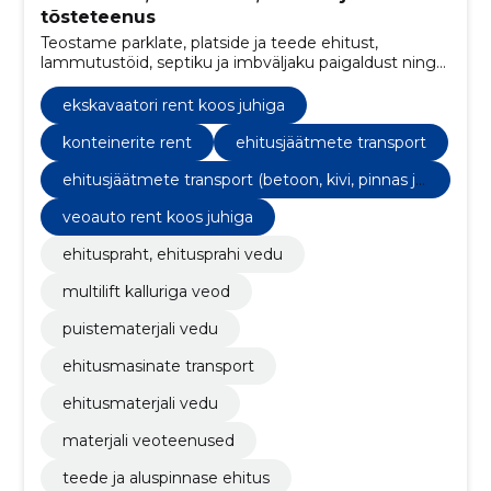
tõsteteenus
Teostame parklate, platside ja teede ehitust,
lammutustöid, septiku ja imbväljaku paigaldust ning
kanalisatsioonitöid. Pakume ka konteinerite renti.
Töötame Võru, Põlva ja Valga maakondades.
ekskavaatori rent koos juhiga
konteinerite rent
ehitusjäätmete transport
ehitusjäätmete transport (betoon, kivi, pinnas ja
muud puistematerjalid).
veoauto rent koos juhiga
ehituspraht, ehitusprahi vedu
multilift kalluriga veod
puistematerjali vedu
ehitusmasinate transport
ehitusmaterjali vedu
materjali veoteenused
teede ja aluspinnase ehitus