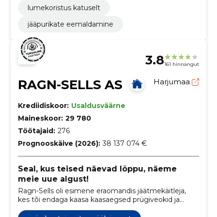
lumekoristus katuselt
jääpurikate eemaldamine
3.8
161 hinnangut
RAGN-SELLS AS
Harjumaa
Krediidiskoor:
Usaldusväärne
Maineskoor:
29 780
Töötajaid:
276
Prognooskäive (2026):
38 137 074 €
Seal, kus teised näevad lõppu, näeme
meie uue algust!
Ragn-Sells oli esimene eraomandis jäätmekäitleja,
kes tõi endaga kaasa kaasaegsed prügiveokid ja
võttis esmakordselt kasutusel vahetatavad