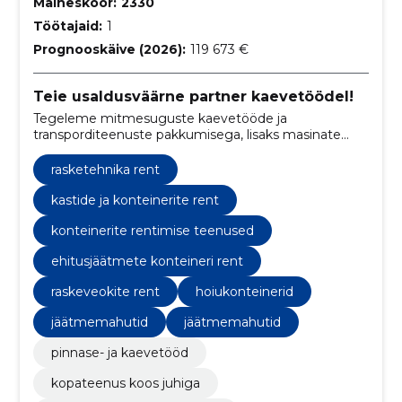
Maineskoor:
2330
Töötajaid:
1
Prognooskäive (2026):
119 673 €
Teie usaldusväärne partner kaevetöödel!
Tegeleme mitmesuguste kaevetööde ja
transporditeenuste pakkumisega, lisaks masinate
renti nii juhi kui juhita.
rasketehnika rent
kastide ja konteinerite rent
konteinerite rentimise teenused
ehitusjäätmete konteineri rent
raskeveokite rent
hoiukonteinerid
jäätmemahutid
jäätmemahutid
pinnase- ja kaevetööd
kopateenus koos juhiga