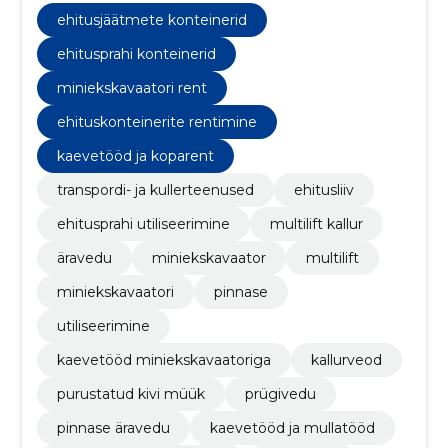
ehitusjäätmete konteinerid
ehitusprahi konteinerid
miniekskavaatori rent
ehituskonteinerite rentimine
kaevetööd ja koparent
transpordi- ja kullerteenused
ehitusliiv
ehitusprahi utiliseerimine
multilift kallur
äravedu
miniekskavaator
multilift
miniekskavaatori
pinnase
utiliseerimine
kaevetööd miniekskavaatoriga
kallurveod
purustatud kivi müük
prügivedu
pinnase äravedu
kaevetööd ja mullatööd