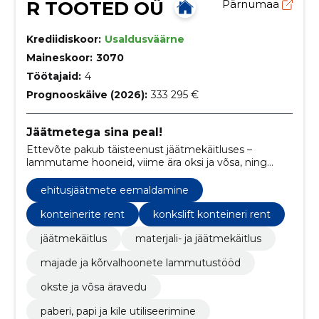
R TOOTED OÜ
Pärnumaa
Krediidiskoor:
Usaldusväärne
Maineskoor:
3070
Töötajaid:
4
Prognooskäive (2026):
333 295 €
Jäätmetega sina peal!
Ettevõte pakub täisteenust jäätmekäitluses –
lammutame hooneid, viime ära oksi ja võsa, ning
suuname materjalid taaskasutusse. Tõhusad,
keskkonnasõbralikud ja professionaalsed lahendused.
ehitusjäätmete eemaldamine
konteinerite rent
konkslift konteineri rent
jäätmekäitlus
materjali- ja jäätmekäitlus
majade ja kõrvalhoonete lammutustööd
okste ja võsa äravedu
paberi, papi ja kile utiliseerimine