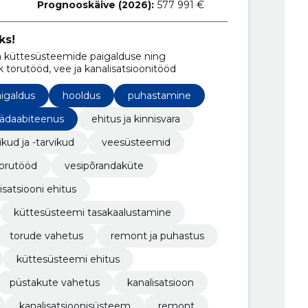
Prognooskäive (2026):
577 991 €
ks!
a küttesüsteemide paigalduse ning
torutööd, vee ja kanalisatsioonitööd
igaldus
hooldus
puhastamine
ädaabiteenus
ehitus ja kinnisvara
ikud ja -tarvikud
veesüsteemid
orutööd
vesipõrandaküte
isatsiooni ehitus
küttesüsteemi tasakaalustamine
torude vahetus
remont ja puhastus
küttesüsteemi ehitus
püstakute vahetus
kanalisatsioon
kanalisatsioonisüsteem
remont