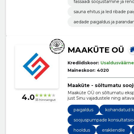
fassaadi soojustamine ja ren
sauna ehitus ja led ribade pa
aedade paigaldus ja paranda
MAAKÜTE OÜ
Krediidiskoor:
Usaldusväärne
Maineskoor:
4020
Maaküte - sõltumatu soo
Maaküte OÜ on sõltumatu ekspe
4.0
just Sinu vajadustele ning aitav
33 hinnangut
sobivaim.
paigaldus
kohandatud 
soojuspumpade konsultatsi
hooldus
erakliendile