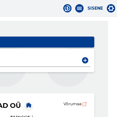
SISENE
AD OÜ
Võrumaa