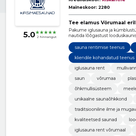
Maineskoor:
2280
Tee elamus Võrumaal eril
Pakume iglusauna ja kümblustün
5.0
nautida lõõgastust looduskauni
2 hinnangut
sauna rentimise teenus
kliendile kohandatud teenus
iglusauna rent
mullivann
saun
võrumaa
plas
õhkmullisüsteem
meele
unikaalne saunaõhkkond
traditsiooniline ilme ja muga
kvaliteetsed saunad
loo
iglusauna rent võrumaal