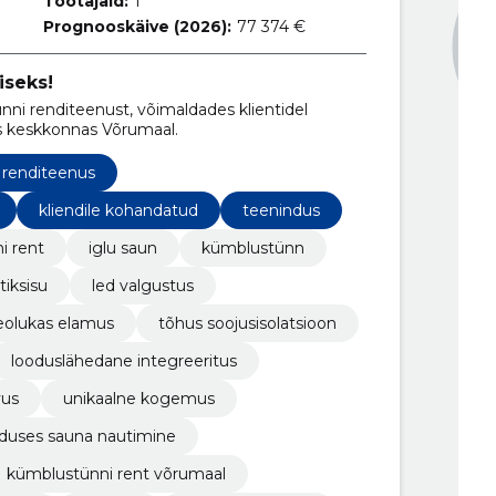
Töötajaid:
1
Prognooskäive (2026):
77 374 €
iseks!
ni renditeenust, võimaldades klientidel
s keskkonnas Võrumaal.
renditeenus
kliendile kohandatud
teenindus
i rent
iglu saun
kümblustünn
tiksisu
led valgustus
olukas elamus
tõhus soojusisolatsioon
looduslähedane integreeritus
vus
unikaalne kogemus
duses sauna nautimine
kümblustünni rent võrumaal