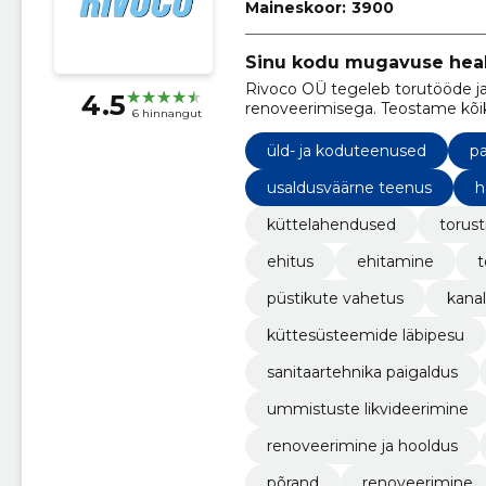
Maineskoor:
3900
Sinu kodu mugavuse hea
Rivoco OÜ tegeleb torutööde j
4.5
renoveerimisega. Teostame kõik 
6 hinnangut
üld- ja koduteenused
pa
usaldusväärne teenus
h
küttelahendused
torust
ehitus
ehitamine
t
püstikute vahetus
kanal
küttesüsteemide läbipesu
sanitaartehnika paigaldus
ummistuste likvideerimine
renoveerimine ja hooldus
põrand
renoveerimine