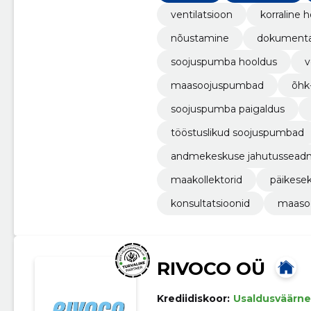
ventilatsioon
korraline 
nõustamine
dokumenta
soojuspumba hooldus
v
maasoojuspumbad
õhk
soojuspumba paigaldus
tööstuslikud soojuspumbad
andmekeskuse jahutussea
maakollektorid
päikese
konsultatsioonid
maaso
RIVOCO OÜ
Krediidiskoor:
Usaldusväärne