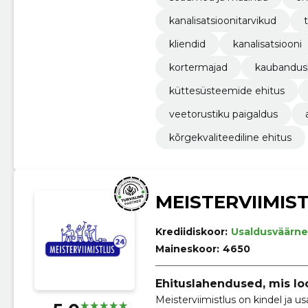
kanalisatsioonitarvikud
kliendid
kanalisatsiooni
kortermajad
kaubandus
küttesüsteemide ehitus
veetorustiku paigaldus
kõrgekvaliteediline ehitus
MEISTERVIIMIS
Krediidiskoor:
Usaldusväärne
Maineskoor:
4650
Ehituslahendused, mis lo
Meisterviimistlus on kindel ja us