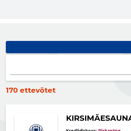
170 ettevõtet
KIRSIMÄESAUN
Krediidiskoor:
Riskantne