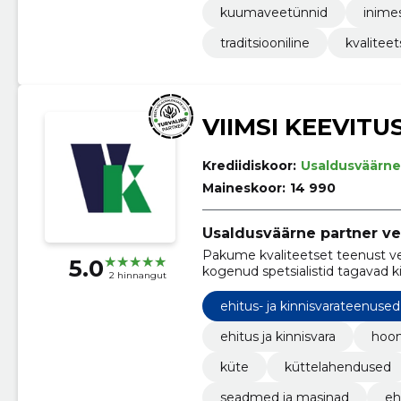
kuumaveetünnid
inime
traditsiooniline
kvalitee
VIIMSI KEEVITU
Krediidiskoor:
Usaldusväärne
Maineskoor:
14 990
Usaldusväärne partner v
Pakume kvaliteetset teenust vee
5.0
kogenud spetsialistid tagavad ki
2 hinnangut
mis vastab alati kõrgeimatele n
ehitus- ja kinnisvarateenused
ehitus ja kinnisvara
hoon
küte
küttelahendused
seadmed ja masinad
eh