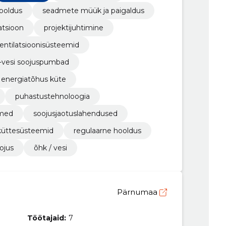
hooldus
seadmete müük ja paigaldus
tsioon
projektijuhtimine
entilatsioonisüsteemid
-vesi soojuspumbad
energiatõhus küte
puhastustehnoloogia
dmed
soojusjaotuslahendused
küttesüsteemid
regulaarne hooldus
ojus
õhk / vesi
Pärnumaa
Töötajaid:
7