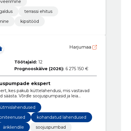
oveerimine
igaldus
terrassi ehitus
mine
kipsitööd
Harjumaa
Töötajaid:
12
Prognooskäive (2026):
6 275 150 €
juspumpade ekspert
rt, kes pakub küttelahendusi, mis vastavad
ad säästa. Võrdle soojuspumpasid ja leia
kütmislahendused
ooniteenused
kohandatud lahendused
ärikliendile
soojuspumbad