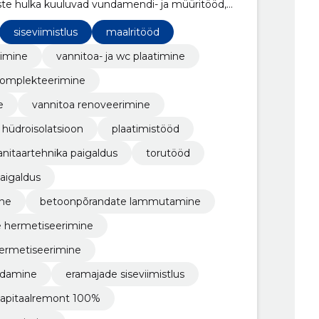
ste hulka kuuluvad vundamendi- ja müüritööd,
galdus. Meie professionaalne tiim tagab
lolu.
siseviimistlus
maalritööd
vimine
vannitoa- ja wc plaatimine
komplekteerimine
e
vannitoa renoveerimine
hüdroisolatsioon
plaatimistööd
anitaartehnika paigaldus
torutööd
paigaldus
ine
betoonpõrandate lammutamine
e hermetiseerimine
hermetiseerimine
eldamine
eramajade siseviimistlus
apitaalremont 100%