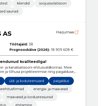
stest
kliendid
soojusisolatsioon
tsed saunad
S AS
Harjumaa
Töötajaid:
38
Prognooskäive (2026):
18 909 608 €
eendunud kvaliteediga!
- ja kanalisatsiooni ehitusvaldkonnas. Meie
ire ja tõhusa projekteerimise ning paigalduse,
õuetele.
üld- ja koduteenused
paigaldus
eehitusfirmad
energia- ja maavarad
maavarad ja loodusressursid
itus
ehitamine