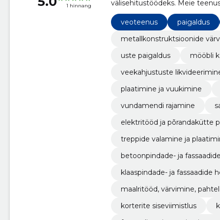
5.0
välisehitustöödeks. Meie teenu
1 hinnang
siseviimistlustööd ja parketipai
tipptasemel töö ja klientide rahu
veoteenus
paigaldus
metallkonstruktsioonide vär
uste paigaldus
mööbli 
veekahjustuste likvideerimin
plaatimine ja vuukimine
vundamendi rajamine
s
elektritööd ja põrandakütte 
treppide valamine ja plaatim
betoonpindade- ja fassaadid
klaaspindade- ja fassaadide 
maalritööd, värvimine, paht
korterite siseviimistlus
k