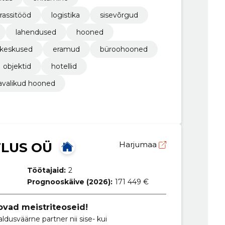
trassitööd
logistika
sisevõrgud
lahendused
hooned
keskused
eramud
büroohooned
objektid
hotellid
avalikud hooned
TLUS OÜ
Harjumaa
Töötajaid:
2
Prognooskäive (2026):
171 449 €
ovad meistriteoseid!
aldusväärne partner nii sise- kui