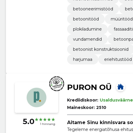
betooneerimistööd
bet
betoonitööd
müüritööd
plokiladumine
fassaadi
vundamendid
betoonpa
betoonist konstruktsioonid
harjumaa
eriehitustööd
PURON OÜ
Krediidiskoor:
Usaldusväärne
Maineskoor:
2510
5.0
Aitame Sinu kinnisvara soo
1 hinnang
Tegeleme energiatõhusa ehitus