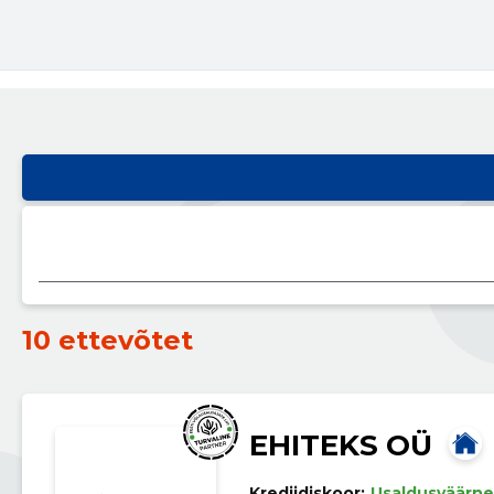
10 ettevõtet
EHITEKS OÜ
Krediidiskoor:
Usaldusväärne