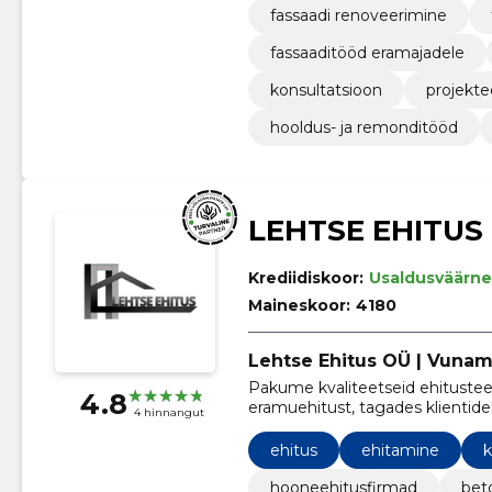
fassaadi renoveerimine
fassaaditööd eramajadele
konsultatsioon
projekte
hooldus- ja remonditööd
LEHTSE EHITUS
Krediidiskoor:
Usaldusväärne
Maineskoor:
4180
Lehtse Ehitus OÜ | Vuna
Pakume kvaliteetseid ehitusteen
4.8
eramuehitust, tagades klientidel
4 hinnangut
ehitus
ehitamine
k
hooneehitusfirmad
bet