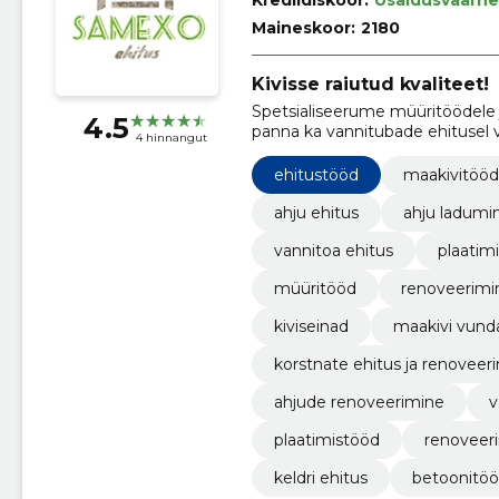
Krediidiskoor:
Usaldusväärne
Maineskoor:
2180
Kivisse raiutud kvaliteet!
Spetsialiseerume müüritöödele j
4.5
panna ka vannitubade ehitusel v
4 hinnangut
Viljandimaal.
ehitustööd
maakivitööd
ahju ehitus
ahju ladumi
vannitoa ehitus
plaatim
müüritööd
renoveerimi
kiviseinad
maakivi vun
korstnate ehitus ja renoveer
ahjude renoveerimine
v
plaatimistööd
renoveer
keldri ehitus
betoonitö