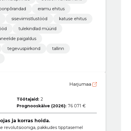
oonpõrandad
eramu ehitus
siseviimistlustööd
katuse ehitus
tööd
tulekindlad müürid
neelide paigaldus
tegevuspiirkond
tallinn
Harjumaa
Töötajaid:
2
Prognooskäive (2026):
76 071 €
jas ja korras hoida.
e revolutsiooniga, pakkudes tipptasemel