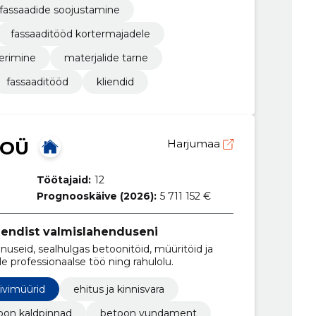
fassaadide soojustamine
fassaaditööd kortermajadele
erimine
materjalide tarne
fassaaditööd
kliendid
 OÜ
Harjumaa
Töötajaid:
12
Prognooskäive (2026):
5 711 152 €
mendist valmislahenduseni
useid, sealhulgas betoonitöid, müüritöid ja
e professionaalse töö ning rahulolu.
ivimüürid
ehitus ja kinnisvara
oon kaldpinnad
betoon vundament