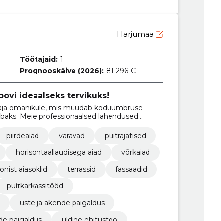
Harjumaa
Töötajaid:
1
Prognooskäive (2026):
81 296 €
ovi ideaalseks tervikuks!
aja omanikule, mis muudab koduümbruse
vabaks. Meie professionaalsed lahendused
e, kuuride ja tänavakivitööde paigaldamist, et
oks.
piirdeaiad
väravad
puitrajatised
horisontaallaudisega aiad
võrkaiad
nist aiasoklid
terrassid
fassaadid
puitkarkassitööd
uste ja akende paigaldus
de paigaldus
üldine ehitustöö