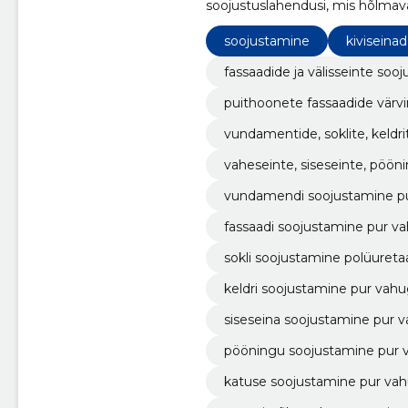
soojustuslahendusi, mis hõlmava
vaheseinte, katuste, vundamenti
soojustamine
kiviseinad
fassaadide ja välisseinte so
puithoonete fassaadide värv
vundamentide, soklite, keldr
vundamendi soojustamine p
fassaadi soojustamine pur v
sokli soojustamine polüuret
keldri soojustamine pur vah
siseseina soojustamine pur 
pööningu soojustamine pur 
katuse soojustamine pur va