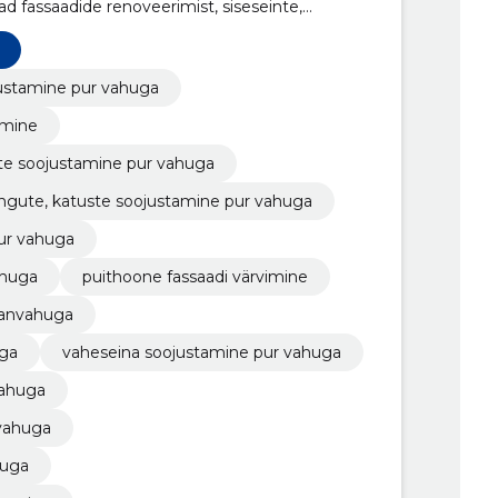
d fassaadide renoveerimist, siseseinte,
de ja keldrite soojustamist.
ojustamine pur vahuga
imine
ite soojustamine pur vahuga
vaheseinte, siseseinte, pööningute, katuste soojustamine pur vahuga
ur vahuga
ahuga
puithoone fassaadi värvimine
aanvahuga
uga
vaheseina soojustamine pur vahuga
vahuga
vahuga
huga