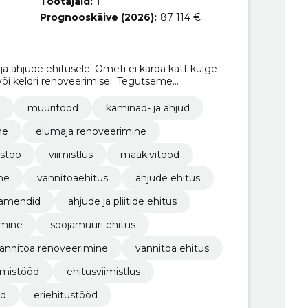
Töötajaid:
1
Prognooskäive (2026):
87 114 €
a ahjude ehitusele. Ometi ei karda kätt külge
õi keldri renoveerimisel. Tegutseme
müüritööd
kaminad- ja ahjud
ne
elumaja renoveerimine
istöö
viimistlus
maakivitööd
ne
vannitoaehitus
ahjude ehitus
damendid
ahjude ja pliitide ehitus
imine
soojamüüri ehitus
annitoa renoveerimine
vannitoa ehitus
imistööd
ehitusviimistlus
öd
eriehitustööd