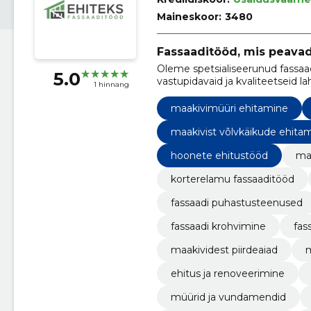
Maineskoor:
3480
Fassaaditööd, mis peavad 
Oleme spetsialiseerunud fassaa
5.0
vastupidavaid ja kvaliteetseid l
1 hinnang
ärihoonetele.
maakivimüüri ehitamine
maakivist võlvkäikude ehita
hoonete ehitustööd
ma
korterelamu fassaaditööd
fassaadi puhastusteenused
fassaadi krohvimine
fas
maakividest piirdeaiad
m
ehitus ja renoveerimine
müürid ja vundamendid