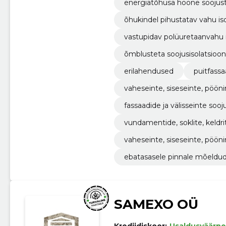
energiatõhusa hoone soojus
õhukindel pihustatav vahu is
vastupidav polüuretaanvahu i
õmblusteta soojusisolatsioon
erilahendused
puitfassa
vaheseinte, siseseinte, pöön
fassaadide ja välisseinte soo
vundamentide, soklite, keldr
vaheseinte, siseseinte, pöön
ebatasasele pinnale mõeldud
SAMEXO OÜ