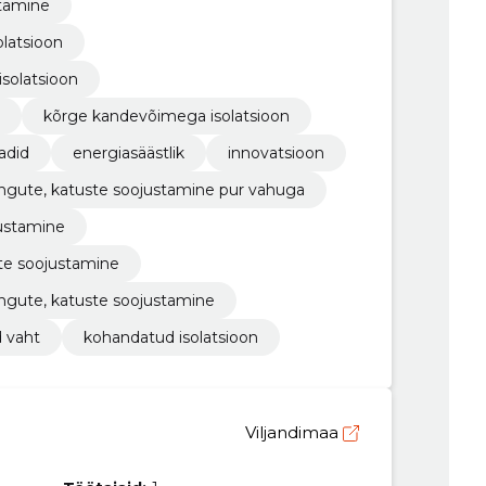
tamine
olatsioon
solatsioon
kõrge kandevõimega isolatsioon
adid
energiasäästlik
innovatsioon
ingute, katuste soojustamine pur vahuga
justamine
ite soojustamine
ingute, katuste soojustamine
 vaht
kohandatud isolatsioon
Viljandimaa