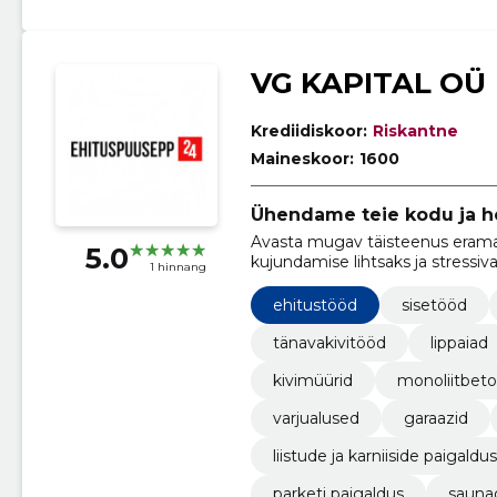
VG KAPITAL OÜ
Krediidiskoor:
Riskantne
Maineskoor:
1600
Ühendame teie kodu ja ho
Avasta mugav täisteenus eram
5.0
kujundamise lihtsaks ja stressi
1 hinnang
hõlmavad piirdeaedade, terrassid
luua täiuslik väliruum just sinu ja
ehitustööd
sisetööd
tänavakivitööd
lippaiad
kivimüürid
monoliitbetoo
varjualused
garaazid
liistude ja karniiside paigaldus
parketi paigaldus
sauna