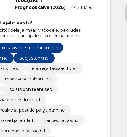
Töötajaid:
3
Prognooskäive (2026):
1 442 183 €
ajale vastu!
ditöödele ja maakivitöödele, pakkudes
ahendusi eramajadele, kortermajadele ja
maakivikorstna ehitamine
mine
soojustamine
akivitööd
eramaja fassaaditööd
maakivi paigaldamine
isolatsiooniteenused
saadi viimistlustööd
aakivist postide paigaldamine
võlvid ja lehtlad
piirded ja postid
kaminad ja fassaadid