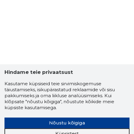
Hindame teie privaatsust
Kasutame küpsiseid teie sirvimiskogemuse
täiustamiseks, isikupärastatud reklaamide või sisu
pakkumiseks ja oma liikluse analüüsimiseks. Kui
klõpsate "nõustu kõigiga", nõustute kõikide meie
küpsiste kasutamisega.
Nõustu kõigiga
Küpsistest