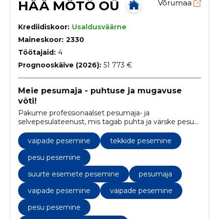
HÄÄ MÕTÖ OÜ
Võrumaa
Krediidiskoor:
Usaldusväärne
Maineskoor:
2330
Töötajaid:
4
Prognooskäive (2026):
51 773 €
Meie pesumaja - puhtuse ja mugavuse
võti!
Pakume professionaalset pesumaja- ja
selvepesulateenust, mis tagab puhta ja värske pesu
kõrgekvaliteediliste pesuprogrammide abil.
vaipade pesemine
tekkide pesemine
pesu pesemine
suurte esemete pesemine
pesumaja
vaipade pesemine
vaipade pesemine
pesu pesemine