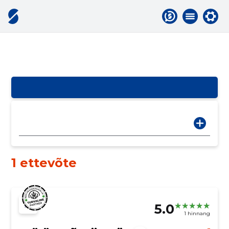
1 ettevõte
5.0
1 hinnang