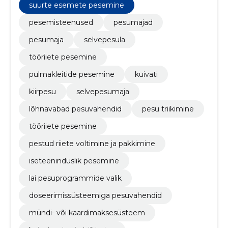
suurte esemete pesemine
pesemisteenused
pesumajad
pesumaja
selvepesula
tööriiete pesemine
pulmakleitide pesemine
kuivati
kiirpesu
selvepesumaja
lõhnavabad pesuvahendid
pesu triikimine
tööriiete pesemine
pestud riiete voltimine ja pakkimine
iseteeninduslik pesemine
lai pesuprogrammide valik
doseerimissüsteemiga pesuvahendid
mündi- või kaardimaksesüsteem