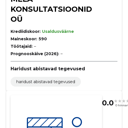
KONSULTATSIOONID
OÜ
Krediidiskoor:
Usaldusväärne
Maineskoor:
590
Töötajaid:
–
Prognooskäive (2026):
–
Haridust abistavad tegevused
haridust abistavad tegevused
0.0
0 hinna