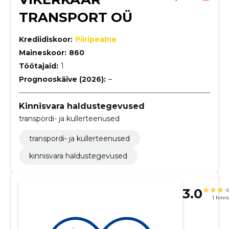
TRANSPORT OÜ
Krediidiskoor:
Piiripealne
Maineskoor:
860
Töötajaid:
1
Prognooskäive (2026):
–
Kinnisvara haldustegevused
transpordi- ja kullerteenused
transpordi- ja kullerteenused
kinnisvara haldustegevused
3.0
1 hin