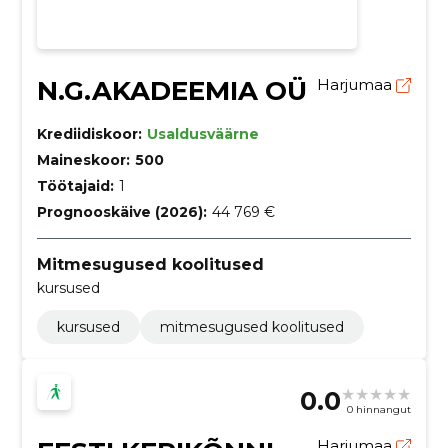
N.G.AKADEEMIA OÜ
Harjumaa
Krediidiskoor:
Usaldusväärne
Maineskoor:
500
Töötajaid:
1
Prognooskäive (2026):
44 769 €
Mitmesugused koolitused
kursused
kursused
mitmesugused koolitused
0.0
0 hinnangut
Harjumaa