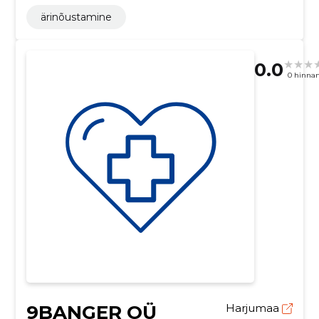
ärinõustamine
0.0
0 hinna
9BANGER OÜ
Harjumaa