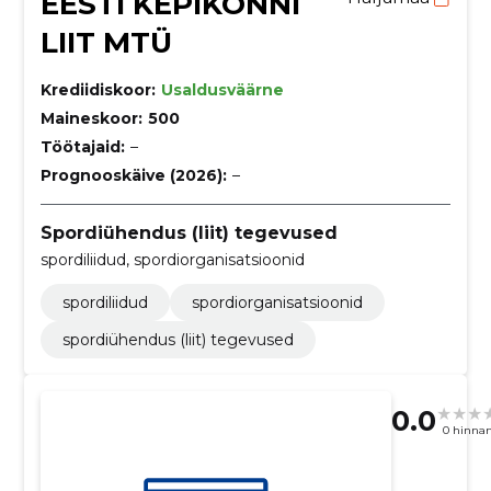
EESTI KEPIKÕNNI
LIIT MTÜ
Krediidiskoor:
Usaldusväärne
Maineskoor:
500
Töötajaid:
–
Prognooskäive (2026):
–
Spordiühendus (liit) tegevused
spordiliidud, spordiorganisatsioonid
spordiliidud
spordiorganisatsioonid
spordiühendus (liit) tegevused
0.0
0 hinna