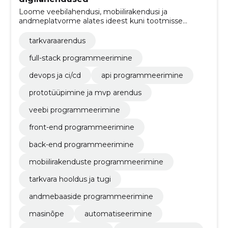
Loome veebilahendusi, mobiilirakendusi ja
andmeplatvorme alates ideest kuni tootmisse
viimiseni. Kiirendame turule jõudmist ja vähendame
hoolduskulusid.
tarkvaraarendus
full-stack programmeerimine
devops ja ci/cd
api programmeerimine
prototüüpimine ja mvp arendus
veebi programmeerimine
front-end programmeerimine
back-end programmeerimine
mobiilirakenduste programmeerimine
tarkvara hooldus ja tugi
andmebaaside programmeerimine
masinõpe
automatiseerimine