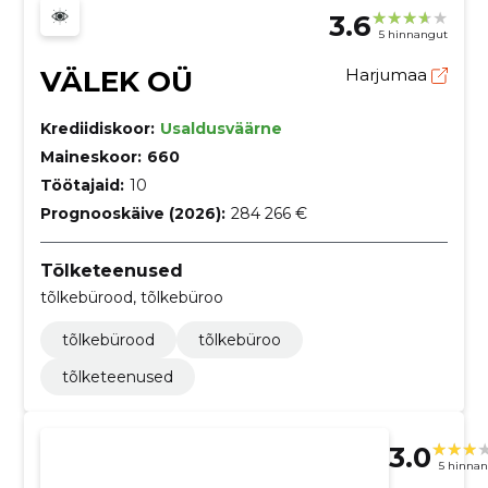
3.6
5 hinnangut
VÄLEK OÜ
Harjumaa
Krediidiskoor:
Usaldusväärne
Maineskoor:
660
Töötajaid:
10
Prognooskäive (2026):
284 266 €
Tõlketeenused
tõlkebürood, tõlkebüroo
tõlkebürood
tõlkebüroo
tõlketeenused
3.0
5 hinna