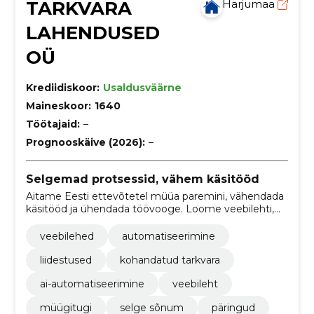
TARKVARA
Harjumaa
LAHENDUSED
OÜ
Krediidiskoor:
Usaldusväärne
Maineskoor:
1640
Töötajaid:
–
Prognooskäive (2026):
–
Selgemad protsessid, vähem käsitööd
Aitame Eesti ettevõtetel müüa paremini, vähendada
käsitööd ja ühendada töövooge. Loome veebilehti,
tarkvara ja automaatikaid, mis sobivad päris tööga.
veebilehed
automatiseerimine
liidestused
kohandatud tarkvara
ai-automatiseerimine
veebileht
müügitugi
selge sõnum
päringud