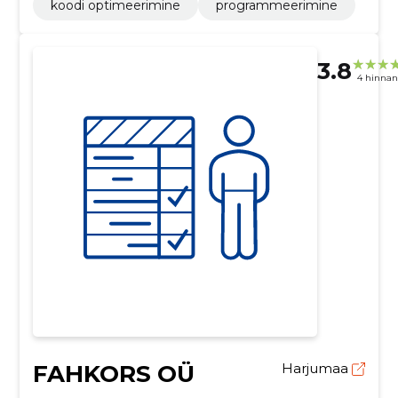
koodi optimeerimine
programmeerimine
3.8
4 hinna
FAHKORS OÜ
Harjumaa