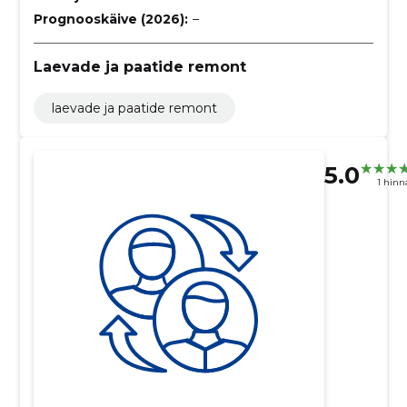
Prognooskäive (2026):
–
Laevade ja paatide remont
laevade ja paatide remont
5.0
1 hin