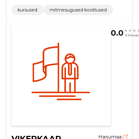
kursused
mitmesugused koolitused
0.0
0 hinna
VIKERKAAR
Harjumaa