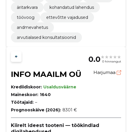
äritarkvara
kohandatud lahendus
töövoog
ettevõtte vajadused
andmevahetus
arvutialased konsultatsioonid
0.0
0 hinnangut
INFO MAAILM OÜ
Harjumaa
Krediidiskoor:
Usaldusväärne
Maineskoor:
1640
Töötajaid:
–
Prognooskäive (2026):
8301 €
Kiirelt ideest tooteni — töökindlad
digilahendused