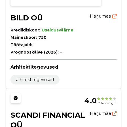
BILD OÜ
Harjumaa
Krediidiskoor:
Usaldusväärne
Maineskoor:
750
Töötajaid:
–
Prognooskäive (2026):
–
Arhitektitegevused
arhitektitegevused
4.0
2 hinnangut
SCANDI FINANCIAL
Harjumaa
OÜ