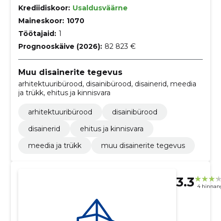
Krediidiskoor:
Usaldusväärne
Maineskoor:
1070
Töötajaid:
1
Prognooskäive (2026):
82 823 €
Muu disainerite tegevus
arhitektuuribürood, disainibürood, disainerid, meedia
ja trükk, ehitus ja kinnisvara
arhitektuuribürood
disainibürood
disainerid
ehitus ja kinnisvara
meedia ja trükk
muu disainerite tegevus
3.3
4 hinnan