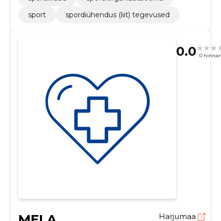
sport
spordiühendus (liit) tegevused
0.0
0 hinna
MELA
Harjumaa