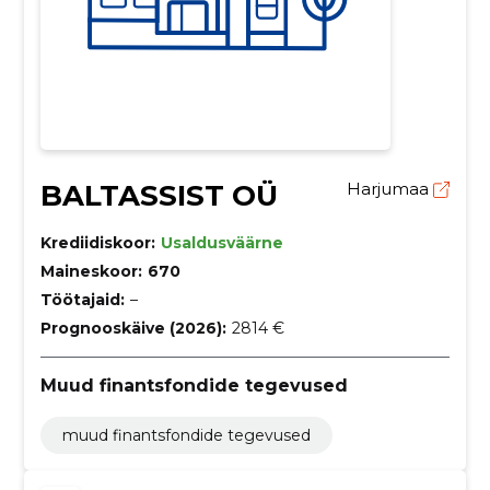
BALTASSIST OÜ
Harjumaa
Krediidiskoor:
Usaldusväärne
Maineskoor:
670
Töötajaid:
–
Prognooskäive (2026):
2814 €
Muud finantsfondide tegevused
muud finantsfondide tegevused