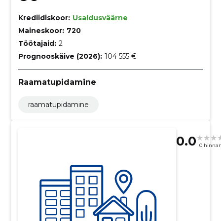
Krediidiskoor:
Usaldusväärne
Maineskoor:
720
Töötajaid:
2
Prognooskäive (2026):
104 555 €
Raamatupidamine
raamatupidamine
0.0
0 hinna