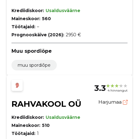
Krediidiskoor:
Usaldusväärne
Maineskoor:
560
Töötajaid:
–
Prognooskäive (2026):
2950 €
Muu spordiõpe
muu spordiõpe
3.3
4 hinnangut
RAHVAKOOL OÜ
Harjumaa
Krediidiskoor:
Usaldusväärne
Maineskoor:
510
Töötajaid:
1