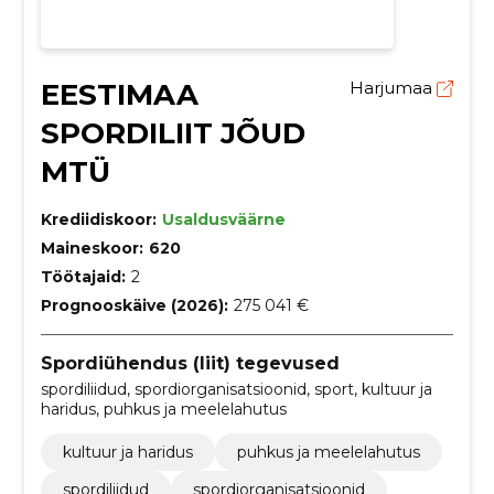
EESTIMAA
Harjumaa
SPORDILIIT JÕUD
MTÜ
Krediidiskoor:
Usaldusväärne
Maineskoor:
620
Töötajaid:
2
Prognooskäive (2026):
275 041 €
Spordiühendus (liit) tegevused
spordiliidud, spordiorganisatsioonid, sport, kultuur ja
haridus, puhkus ja meelelahutus
kultuur ja haridus
puhkus ja meelelahutus
spordiliidud
spordiorganisatsioonid