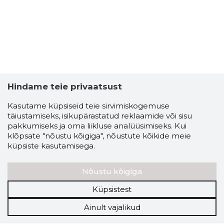
Hindame teie privaatsust
Kasutame küpsiseid teie sirvimiskogemuse
täiustamiseks, isikupärastatud reklaamide või sisu
pakkumiseks ja oma liikluse analüüsimiseks. Kui
klõpsate "nõustu kõigiga", nõustute kõikide meie
küpsiste kasutamisega.
Nõustu kõigiga
Küpsistest
Ainult vajalikud