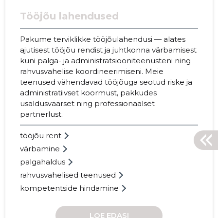
Tööjõu lahendused
Pakume terviklikke tööjõulahendusi — alates
ajutisest tööjõu rendist ja juhtkonna värbamisest
kuni palga- ja administratsiooniteenusteni ning
rahvusvahelise koordineerimiseni. Meie
teenused vähendavad tööjõuga seotud riske ja
administratiivset koormust, pakkudes
usaldusväärset ning professionaalset
partnerlust.
MANPOW
tööjõu rent
Usaldusv
värbamine
palgahaldus
rahvusvahelised teenused
kompetentside hindamine
LOE EDASI