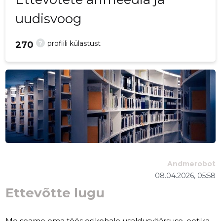
uudisvoog
?
profiili külastust
270
Andmerobot
08.04.2026, 05:58
Ettevõtte lugu
Me seame oma töös esikohale usaldusväärsuse, eetika