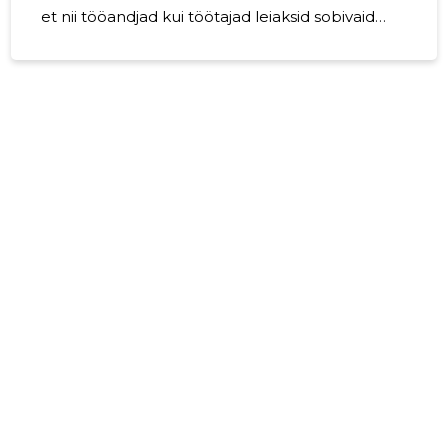
et nii tööandjad kui töötajad leiaksid sobivaid
lahendusi selgelt ja inimlikult. Ettevõtted
seisavad tihti silmitsi oskustööjõu leidmise
raskuste, lühiajalise või projektipõhise tööjõu
vajaduse, halduskoormuse ning rahvusvahelise
tööjõu ja regulatsioonidega seotud
keerukustega. Samuti vajavad paljud
organisatsioonid abi kandidaatide sobivuse
hindamisel, töötajate ümberpaigutamisel ning
tööandja atraktiivsuse kujundamisel.