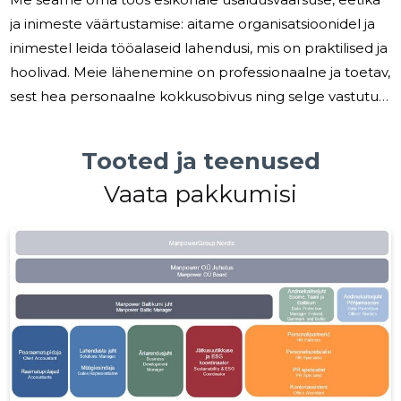
ja inimeste väärtustamise: aitame organisatsioonidel ja
inimestel leida tööalaseid lahendusi, mis on praktilised ja
hoolivad. Meie lähenemine on professionaalne ja toetav,
sest hea personaalne kokkusobivus ning selge vastutus
mõjutavad nii tööandja maine kui inimese elukäiku.
Paljud ettevõtted seisavad silmitsi keerukate valikutega
Tooted ja teenused
— oskustööjõu nappus, ajutised projektivajadused,
Vaata pakkumisi
palgihalduse ja regulatsioonide koormus ning
rahvusvaheline personalitöö nõudmised. Samuti vajavad
organisatsioonid tööriistu ja nõuandeid, et hinnata
inimeste
152