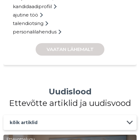
kandidaadiprofiil
ajutine töö
talendiotsing
personalilahendus
VAATAN LÄHEMALT
Uudislood
Ettevõtte artiklid ja uudisvood
kõik artiklid
Ettevottelugu