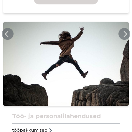
MANPOWER.EE
Töö- ja personalilahendused
tööpakkumised