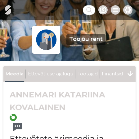
Tööjõu rent
Meedia
Ettevõtluse ajalugu
Töötajad
Finantsid
ANNEMARI KATARIINA
KOVALAINEN
Ettevõtete ärimeedia ja