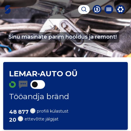
Sinu masinate parim hooldus ja remont!
LEMAR-AUTO OÜ
Tööandja bränd
?
profiili külastust
48 877
?
ettevõtte jälgijat
20