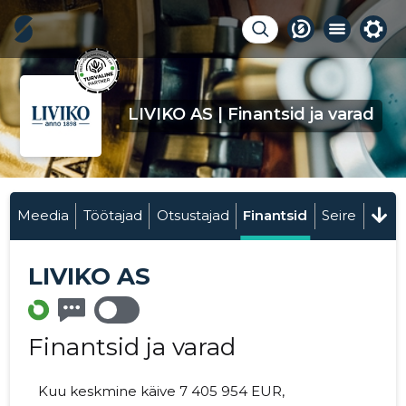
LIVIKO AS | Finantsid ja varad
Meedia
Töötajad
Otsustajad
Finantsid
Seire
LIVIKO AS
Finantsid ja varad
Kuu keskmine käive 7 405 954 EUR,