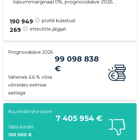
kasumimarginaal 0%, prognooskäive 2026
väheneb 6.6% võrra. Kinnisvara seisuga...
?
profiili külastust
190 949
?
ettevõtte jälgijat
269
302
Prognooskäive 2026
99 098 838
€
Väheneb 6.6 % võrra
võrreldes eelmise
aastaga
Kuu keskmine käive
7 405 954 €
Vaba krediit:
100 000 €