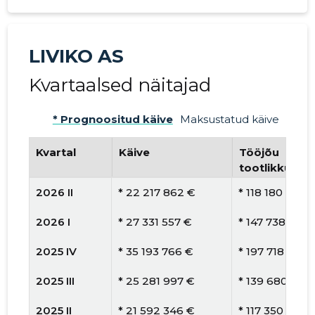
LIVIKO AS
Kvartaalsed näitajad
* Prognoositud käive
Maksustatud käive
Kvartal
Käive
Tööjõu
tootlikkus
2026 II
* 22 217 862 €
* 118 180 €
2026 I
* 27 331 557 €
* 147 738 €
2025 IV
* 35 193 766 €
* 197 718 €
2025 III
* 25 281 997 €
* 139 680 €
2025 II
* 21 592 346 €
* 117 350 €