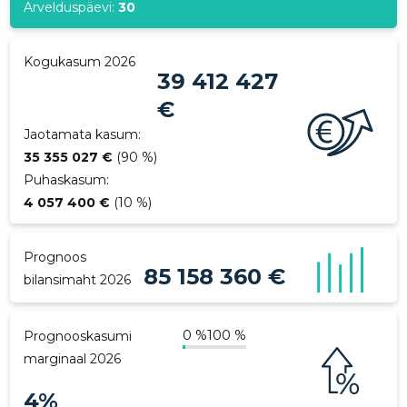
Arvelduspäevi:
30
p
Kogukasum 2026
39 412 427
€
Jaotamata kasum:
35 355 027 €
(90 %)
Puhaskasum:
4 057 400 €
(10 %)
Prognoos
85 158 360 €
bilansimaht 2026
0 %
100 %
Prognooskasumi
marginaal 2026
4%