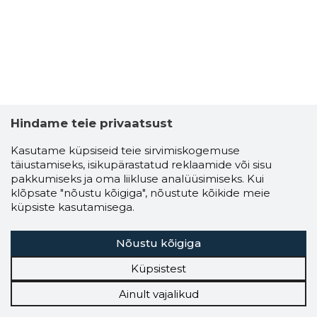
Hindame teie privaatsust
Kasutame küpsiseid teie sirvimiskogemuse
täiustamiseks, isikupärastatud reklaamide või sisu
pakkumiseks ja oma liikluse analüüsimiseks. Kui
klõpsate "nõustu kõigiga", nõustute kõikide meie
küpsiste kasutamisega.
Nõustu kõigiga
Küpsistest
Ainult vajalikud