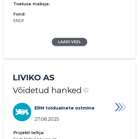
Toetuse maksja:
Fond:
ERDF
LAADI VEEL
LIVIKO AS
Võidetud hanked
?
ERM toiduainete ostmine
27.08.2025
Projekti tellija: