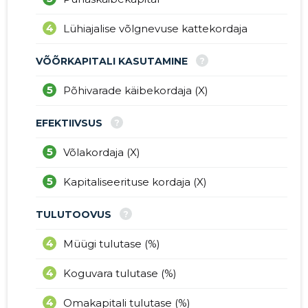
4
Lühiajalise võlgnevuse kattekordaja
?
VÕÕRKAPITALI KASUTAMINE
5
Põhivarade käibekordaja (X)
?
EFEKTIIVSUS
5
Võlakordaja (X)
5
Kapitaliseerituse kordaja (X)
?
TULUTOOVUS
4
Müügi tulutase (%)
4
Koguvara tulutase (%)
4
Omakapitali tulutase (%)