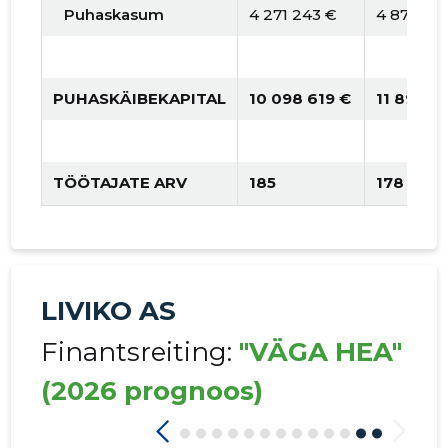
Puhaskasum
4 271 243 €
4 878 63
PUHASKÄIBEKAPITAL
10 098 619 €
11 893 4
TÖÖTAJATE ARV
185
178
LIVIKO AS
Finantsreiting:
"VÄGA HEA"
(2026 prognoos)