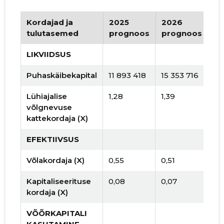
Kordajad ja
2025
2026
Tr
tulutasemed
prognoos
prognoos
LIKVIIDSUS
Puhaskäibekapital
11 893 418
15 353 716
Lühiajalise
1,28
1,39
võlgnevuse
kattekordaja (X)
EFEKTIIVSUS
Võlakordaja (X)
0,55
0,51
Kapitaliseerituse
0,08
0,07
kordaja (X)
VÕÕRKAPITALI