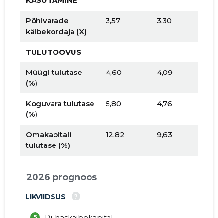
KASUTAMINE
Põhivarade
3,57
3,30
käibekordaja (X)
TULUTOOVUS
Müügi tulutase
4,60
4,09
(%)
Koguvara tulutase
5,80
4,76
(%)
Omakapitali
12,82
9,63
tulutase (%)
2026 prognoos
?
LIKVIIDSUS
5
Puhaskäibekapital