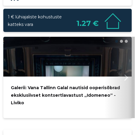
1 € lühiajaliste kohustuste
1.27 €
katteks vara
Galerii: Vana Tallinn Galal nautisid ooperisõbrad
eksklusiivset kontsertlavastust „Idomeneo“ -
Liviko