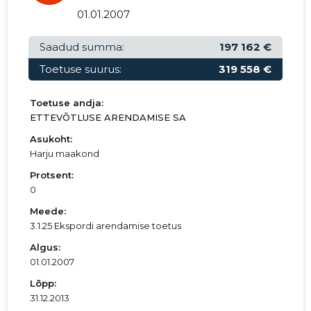
01.01.2000–
01.01.2007
2000
28.06.2001
Laadi alla
31.12.2000
Saadud summa:
197 162 €
Toetuse suurus:
319 558 €
Toetuse andja:
ETTEVÕTLUSE ARENDAMISE SA
Asukoht:
Harju maakond
Protsent:
0
Meede:
3.1.25 Ekspordi arendamise toetus
Algus:
01.01.2007
Lõpp:
31.12.2013