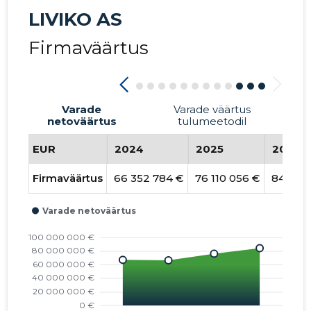
LIVIKO AS
Firmaväärtus
Varade
Varade väärtus
netoväärtus
tulumeetodil
EUR
2024
2025
2026
Firmaväärtus
66 352 784 €
76 110 056 €
84 224