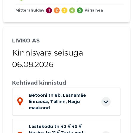
Mitterahuldav
1
2
3
4
5
Väga hea
LIVIKO AS
Kinnisvara seisuga
06.08.2026
Kehtivad kinnistud
Betooni tn 8b, Lasnamäe
linnaosa, Tallinn, Harju
maakond
Lastekodu tn 43 // 45 //
Masina tn 11 // Tartu mnt