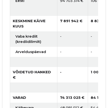
Eesti
94 703 314 €
106 049 
KESKMINE KÄIVE
7 891 942 €
8 837 46
KUUS
Vaba krediit
-
-
(krediidilimiit)
Arvelduspäevad
-
-
VÕIDETUD HANKED
-
1 000 00
€
VARAD
74 313 025 €
84 120 1
Käibevara
48 091 012 €
54 437 6