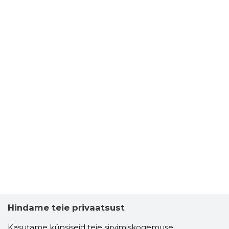
Hindame teie privaatsust
Kasutame küpsiseid teie sirvimiskogemuse