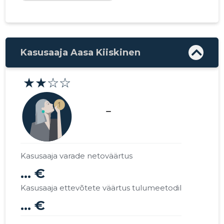
Kasusaaja Aasa Kiiskinen
★★☆☆
check_indeterminate_small
Kasusaaja varade netoväärtus
... €
Kasusaaja ettevõtete väärtus tulumeetodil
... €