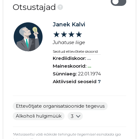
Otsustajad
?
Janek Kalvi
★★★★
Juhatuse liige
Seotud ettevõtete skoorid
Krediidiskoor:
...
Maineskoorid:
...
Sünniaeg:
22.01.1974
Aktiivseid seoseid
7
Ettevõtjate organisatsioonide tegevus
Alkoholi hulgimüük
3
*Aktsiaseltsi võib kõikide tehingute tegemisel esindada iga