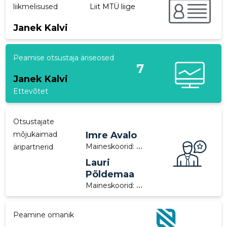
liikmelisused
Liit MTÜ liige
p
Janek Kalvi
Peamise otsustaja äriseosed
7
Janek Kalvi
Ettevõtet
Otsustajate
mõjukaimad
Imre Avalo
Maineskoorid:
...
äripartnerid
Lauri
Põldemaa
Maineskoorid:
...
Peamine omanik