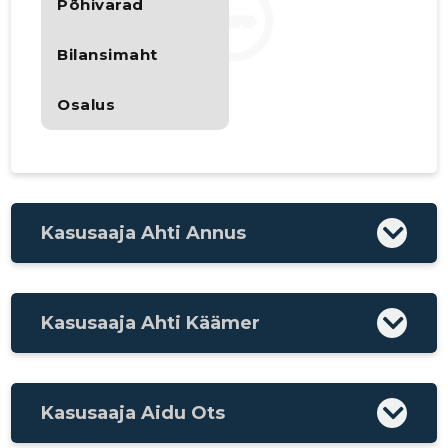
Põhivarad
Bilansimaht
Osalus
Kasusaaja Ahti Annus
Kasusaaja Ahti Käämer
Kasusaaja Aidu Ots