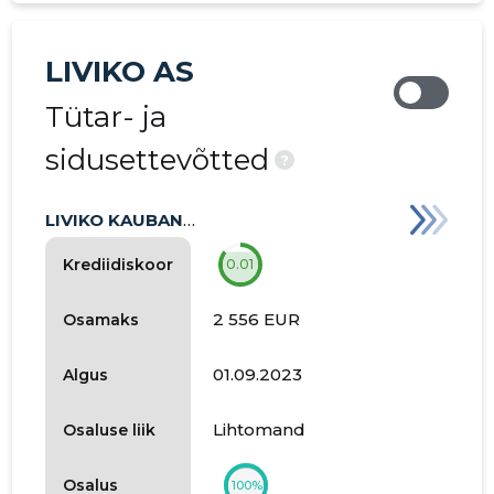
LIVIKO AS
Tütar- ja
sidusettevõtted
?
LIVIKO KAUBANDUSE OÜ
Krediidiskoor
0.01
2 556 EUR
Osamaks
01.09.2023
Algus
Lihtomand
Osaluse liik
Osalus
100%