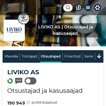
LIVIKO AS | Otsustajad ja
kasusaajad
Meedia
Töötajad
Otsustajad
Finantsid
Seire
LIVIKO AS
Otsustajad ja kasusaajad
?
profiili külastust
190 949