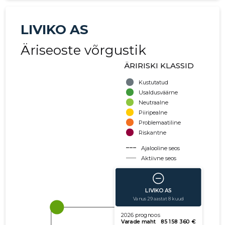
LIVIKO AS
Äriseoste võrgustik
ÄRIRISKI KLASSID
Kustutatud
Usaldusväärne
Neutraalne
Piiripealne
Problemaatiline
Riskantne
Ajalooline seos
Aktiivne seos
käibe suurus
võla suurus
Seoste laiendamine