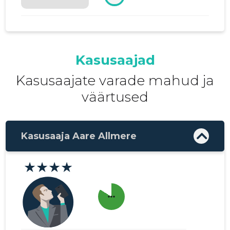
Kasusaajad
Kasusaajate varade mahud ja
väärtused
Kasusaaja Aare Allmere
★★★★
more_horiz