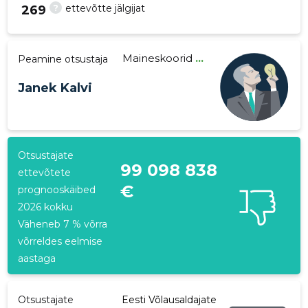
?
ettevõtte jälgijat
269
Maineskoorid
...
Peamine otsustaja
302
Janek Kalvi
Otsustajate
99 098 838
ettevõtete
€
prognooskäibed
2026 kokku
Väheneb 7 % võrra
võrreldes eelmise
aastaga
Otsustajate
Eesti Võlausaldajate