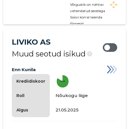
Võrgustik on nähtav
vähendatud seostega
Soovi korral laienda
lõimesid
LIVIKO AS
Muud seotud isikud
?
Enn Kunila
more_horiz
Krediidiskoor
Nõukogu liige
Roll
21.05.2025
Algus