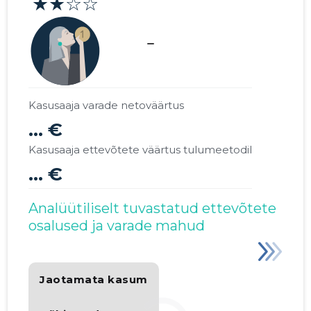
★★☆☆
check_indeterminate_small
Kasusaaja varade netoväärtus
... €
Kasusaaja ettevõtete väärtus tulumeetodil
... €
Analüütiliselt tuvastatud ettevõtete
osalused ja varade mahud
Jaotamata kasum