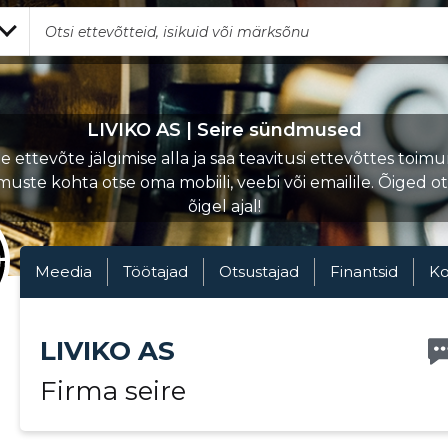
LIVIKO AS | Seire sündmused
 ettevõte jälgimise alla ja saa teavitusi ettevõttes toi
uste kohta otse oma mobiili, veebi või emailile. Õiged o
õigel ajal!
Meedia
Töötajad
Otsustajad
Finantsid
Ko
LIVIKO AS
Firma seire