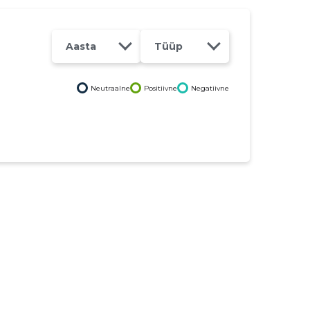
Aasta
Tüüp
Neutraalne
Positiivne
Negatiivne