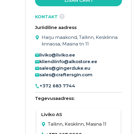
LISAN CRM'I
?
KONTAKT
Juriidiline aadress
Harju maakond, Tallinn, Kesklinna
linnaosa, Masina tn 11
liviko@liviko.ee
kliendiinfo@alkostore.ee
sales@gingerduke.eu
sales@craftersgin.com
+372 683 7744
Tegevusaadress:
Liviko AS
Tallinn, Kesklinn, Masina 11