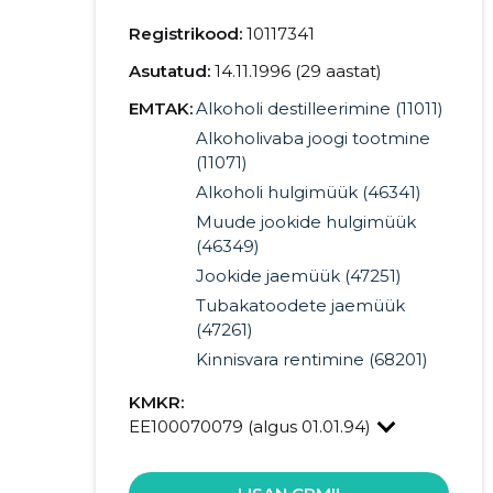
Registrikood:
10117341
Asutatud:
14.11.1996 (29 aastat)
EMTAK:
Alkoholi destilleerimine (11011)
Alkoholivaba joogi tootmine
(11071)
Alkoholi hulgimüük (46341)
Muude jookide hulgimüük
(46349)
Jookide jaemüük (47251)
Tubakatoodete jaemüük
(47261)
Kinnisvara rentimine (68201)
KMKR:
EE100070079 (algus 01.01.94)