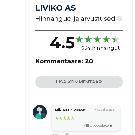
LIVIKO AS
Hinnangud ja arvustused
?
4.5
634 hinnangut
Kommentaare:
20
LISA KOMMENTAAR
Niklas Eriksson
7 kuud tagasi
Allikas:google.com