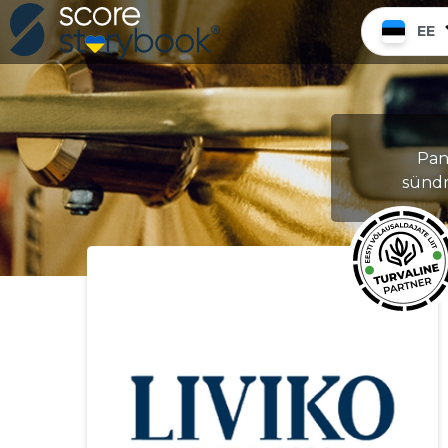
EE
Pane
sündm