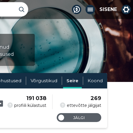
SISENE
munud
tsused
hustused
Võrgustikud
Seire
Koond
191 038
269
?
?
profiili külastust
ettevõtte jälgijat
JÄLGI