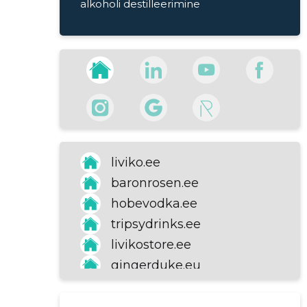
alkoholi destilleerimine
Tallinn, Kesklinn, Lootsi 8
+372 660 5986
Lahtiolekuajad:
Suletud
Avatakse kell 10
liviko.ee
baronrosen.ee
hobevodka.ee
tripsydrinks.ee
livikostore.ee
gingerduke.eu
liviko.eu/et
alkostore.ee