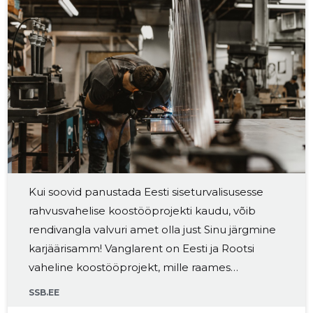
Kui soovid panustada Eesti siseturvalisusesse
rahvusvahelise koostööprojekti kaudu, võib
rendivangla valvuri amet olla just Sinu järgmine
karjäärisamm! Vanglarent on Eesti ja Rootsi
vaheline koostööprojekt, mille raames
kannavad Tartu vanglas karistust Rootsi
SSB.EE
kinnipeetavad. Rendivanglas täidavad valvurid