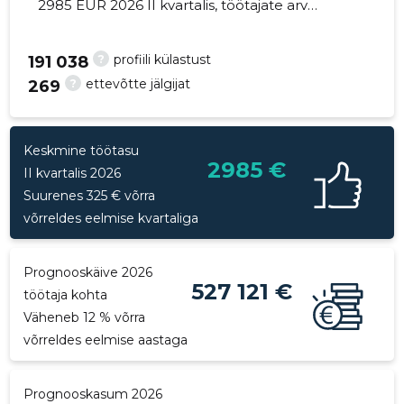
2985 EUR 2026 II kvartalis, töötajate arv
suurenes 3 võrra - 188 töötajat
?
profiili külastust
191 038
?
ettevõtte jälgijat
269
302
Keskmine töötasu
2985 €
II kvartalis 2026
Suurenes 325 € võrra
võrreldes eelmise kvartaliga
Prognooskäive 2026
527 121 €
töötaja kohta
Väheneb 12 % võrra
võrreldes eelmise aastaga
Prognooskasum 2026