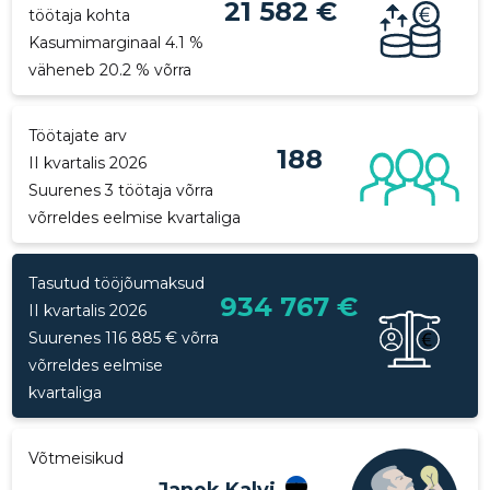
21 582 €
töötaja kohta
p
Kasumimarginaal 4.1 %
väheneb 20.2 % võrra
Töötajate arv
188
II kvartalis 2026
Suurenes 3 töötaja võrra
Saaja e-mail
Saaja e-mail
võrreldes eelmise kvartaliga
Sinu nimi
Sinu nimi
Tasutud tööjõumaksud
Saaja e-mail
934 767 €
II kvartalis 2026
Sinu kommentaar
Sinu kommentaar
Suurenes 116 885 € võrra
Sinu nimi
võrreldes eelmise
kvartaliga
Sinu kommentaar
Võtmeisikud