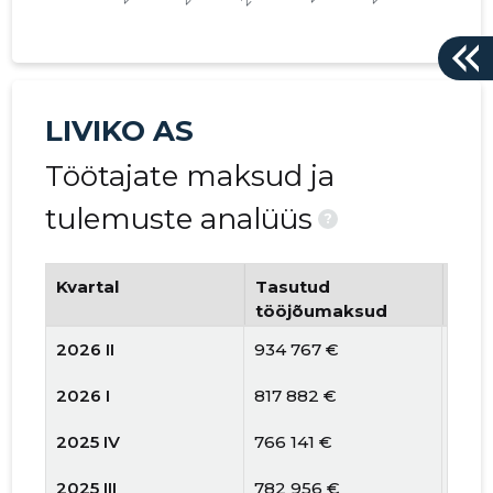
LIVIKO AS
Töötajate maksud ja
tulemuste analüüs
?
Kvartal
Tasutud
Tööt
tööjõumaksud
arv
2026 II
934 767 €
188
2026 I
817 882 €
185
2025 IV
766 141 €
178
2025 III
782 956 €
181