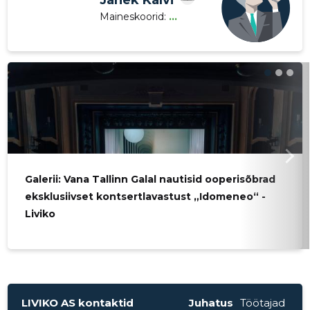
Janek Kalvi
Maineskoorid:
...
Galerii: Vana Tallinn Galal nautisid ooperisõbrad
eksklusiivset kontsertlavastust „Idomeneo“ -
Liviko
LIVIKO AS kontaktid
Juhatus
Töötajad