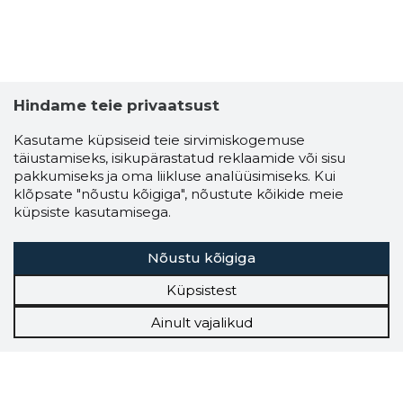
Hindame teie privaatsust
Kasutame küpsiseid teie sirvimiskogemuse
täiustamiseks, isikupärastatud reklaamide või sisu
pakkumiseks ja oma liikluse analüüsimiseks. Kui
klõpsate "nõustu kõigiga", nõustute kõikide meie
küpsiste kasutamisega.
Nõustu kõigiga
Küpsistest
Ainult vajalikud