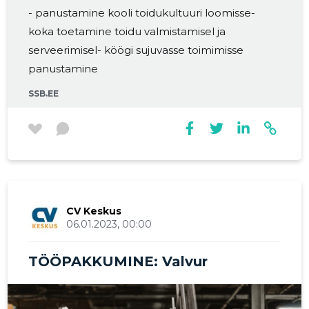
- panustamine kooli toidukultuuri loomisse-
koka toetamine toidu valmistamisel ja
serveerimisel- köögi sujuvasse toimimisse
panustamine
SSB.EE
CV Keskus
06.01.2023, 00:00
TÖÖPAKKUMINE: Valvur