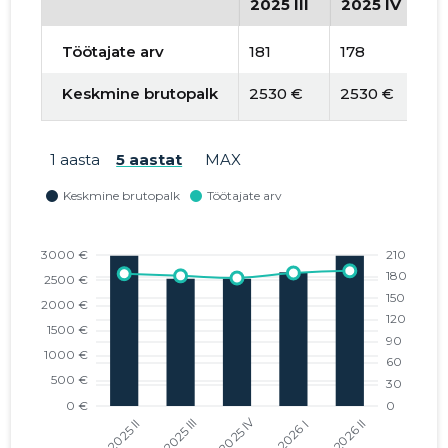
2025 III
2025 IV
2
Töötajate arv
181
178
1
Keskmine brutopalk
2530 €
2530 €
2
1 aasta
5 aastat
MAX