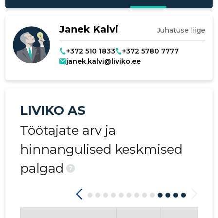
Janek Kalvi
Juhatuse liige
+372 510 1833
+372 5780 7777
janek.kalvi@liviko.ee
LIVIKO AS
Töötajate arv ja
hinnangulised keskmised
palgad
?