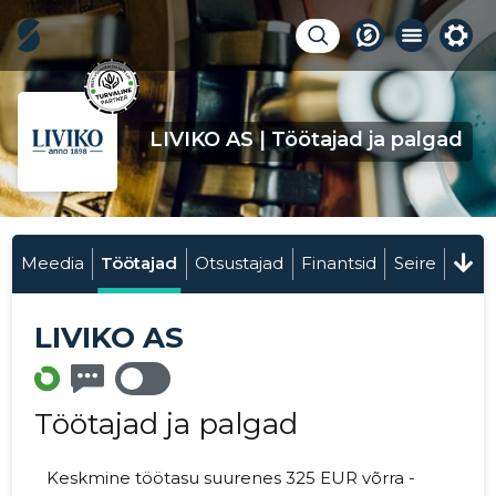
LIVIKO AS | Töötajad ja palgad
Meedia
Töötajad
Otsustajad
Finantsid
Seire
LIVIKO AS
Töötajad ja palgad
Keskmine töötasu suurenes 325 EUR võrra -