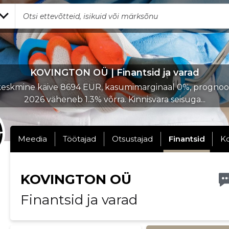
KOVINGTON OÜ | Finantsid ja varad
eskmine käive 8694 EUR, kasumimarginaal 0%, prognoo
2026 väheneb 1.3% võrra. Kinnisvara seisuga...
Meedia
Töötajad
Otsustajad
Finantsid
K
KOVINGTON OÜ
Finantsid ja varad