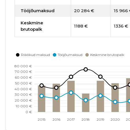
Tööjõumaksud
20 284 €
15 966
Keskmine
1188 €
1336 €
brutopalk