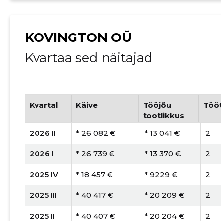
KOVINGTON OÜ
Kvartaalsed näitajad
Kvartal
Käive
Tööjõu
Tööt
tootlikkus
2026 II
* 26 082 €
* 13 041 €
2
2026 I
* 26 739 €
* 13 370 €
2
2025 IV
* 18 457 €
* 9229 €
2
2025 III
* 40 417 €
* 20 209 €
2
2025 II
* 40 407 €
* 20 204 €
2