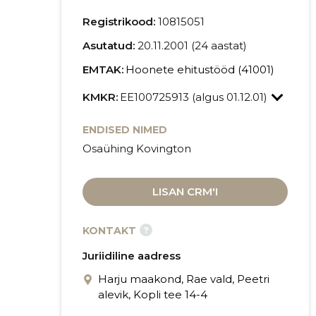
Registrikood:
10815051
Asutatud:
20.11.2001 (24 aastat)
EMTAK:
Hoonete ehitustööd (41001)
KMKR:
EE100725913 (algus 01.12.01)
ENDISED NIMED
Osaühing Kovington
LISAN CRM'I
?
KONTAKT
Juriidiline aadress
Harju maakond, Rae vald, Peetri
alevik, Kopli tee 14-4