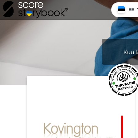
EE
Kuu k