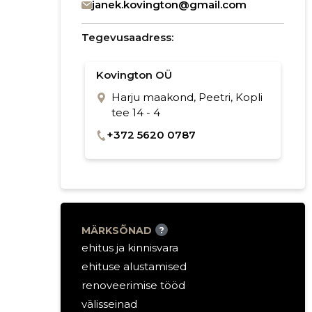
janek.kovington@gmail.com
Tegevusaadress:
Kovington OÜ
Harju maakond, Peetri, Kopli
tee 14 - 4
+372 5620 0787
MÄRKSÕNAD
?
ehitus ja kinnisvara
ehituse alustamised
renoveerimise tööd
välisseinad