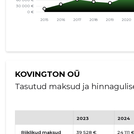
KOVINGTON OÜ
Tasutud maksud ja hinnagulis
2023
2024
Riiklikud maksud
39 528 €
24 111 