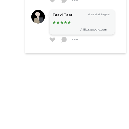
grafitimaaling
muraalmaaling
Taavi Taar
6 aastat tagasi
šabloontehnika
optiline illusioon
Allikas:google.com
lagede ja seinte viimstlus
akna ja ustepalede viimistlus
struktuur ja dekoratiiv värvimine
akrüülimine
vanaaegne krohvimisstiil
siseviimistlus
maalritööd
krohvitööd
välisfassaadi tööd
tekstuurkrohv
akrüülimine
lagede ja seinte viimstlus
akna ja ustepalede viimistlus