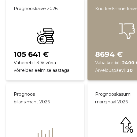
Prognooskäive 2026
Kuu keskmine käiv
105 641 €
8694 €
Väheneb 1.3 % võrra
Vaba krediit:
2400 
võrreldes eelmise aastaga
Arvelduspäevi:
30
Prognoos
Prognooskasumi
bilansimaht 2026
marginaal 2026