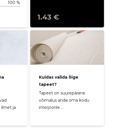
100 %
1.43 €
ma
Kuidas valida õige
tapeet?
Tapeet on suurepärane
ivad
võimalus anda oma kodu
ilmet ja
interjöörile ...