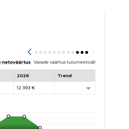
 netoväärtus
Varade väärtus tulumeetodil
2026
Trend
12 393 €