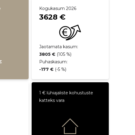
e
Kogukasum 2026
3628 €
Jaotamata kasum:
3805 €
(105 %)
€
Puhaskasum:
-177 €
(-5 %)
1 € lühiajaliste kohustuste
katteks vara