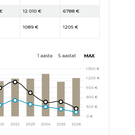
 €
12 010 €
6788 €
1089 €
1205 €
1 aasta
5 aastat
MAX