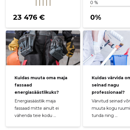
0 %
23 476 €
0%
Kuidas muuta oma maja
Kuidas värvida o
fassaad
seinad nagu
energiasäästlikuks?
professionaal?
Energiasäästlik maja
Värvitud seinad võ
fassaad mitte ainult ei
muuta kogu ruumi 
vähenda teie kodu ...
tunda ning ...