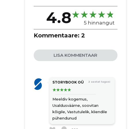
koogid
4.8
siseviimistlus
5 hinnangut
tapeetimisteenus
põrandakatte paigaldus
Kommentaare:
2
kipsitööd
maalritööd
dekoratiivne maalimine
LISA KOMMENTAAR
krohvitööd
fassaadikrohvimine
välisfassaadi tööd
STORYBOOK OÜ
2 aastat tagasi
fassaadide soojustamine
tekstuurkrohv
Meeldiv kogemus,
dekoratiivne krohv
Usaldusväärne, soovitan
veekindel lubikrohv
kõigile,
Vastutulelik, kliendile
vanaaegne krohvimine
pühendunud
restaureerimiseks