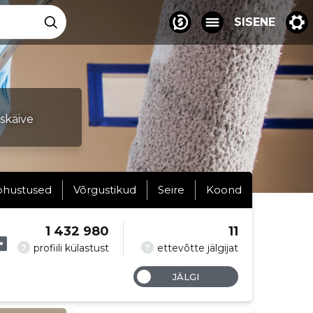
SISENE
skäive
ohustused
Võrgustikud
Seire
Koond
1 432 980
11
?
?
profiili külastust
ettevõtte jälgijat
JÄLGI