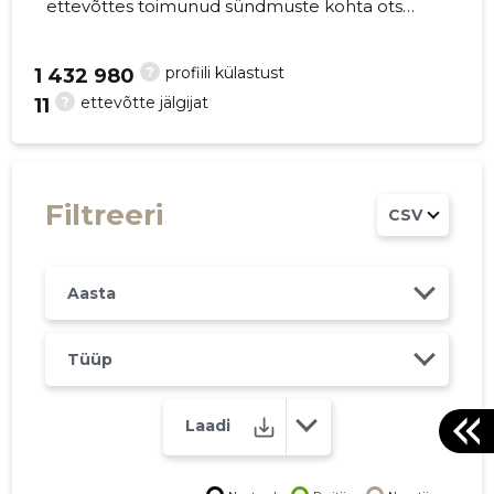
ettevõttes toimunud sündmuste kohta otse
oma mobiili, veebi või emailile. Õiged otsused
õigel ajal!
?
profiili külastust
1 432 980
?
ettevõtte jälgijat
11
27
Filtreeri
CSV
Aasta
Tüüp
Laadi