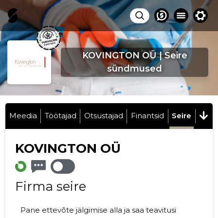
KOVINGTON OÜ | Seire
sündmused
Meedia
Töötajad
Otsustajad
Finantsid
Seire
KOVINGTON OÜ
Firma seire
Pane ettevõte jälgimise alla ja saa teavitusi