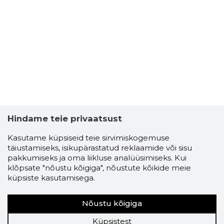
Hindame teie privaatsust
Kasutame küpsiseid teie sirvimiskogemuse
täiustamiseks, isikupärastatud reklaamide või sisu
pakkumiseks ja oma liikluse analüüsimiseks. Kui
klõpsate "nõustu kõigiga", nõustute kõikide meie
küpsiste kasutamisega.
Nõustu kõigiga
Küpsistest