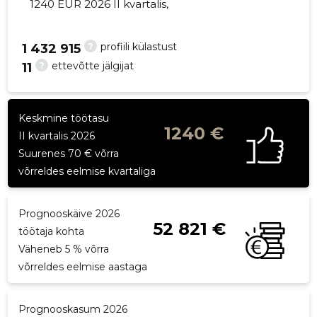
1240 EUR 2026 II kvartalis,
?
profiili külastust
1 432 915
?
ettevõtte jälgijat
11
27
Keskmine töötasu
1240 €
II kvartalis 2026
Suurenes 70 € võrra
võrreldes eelmise kvartaliga
Prognooskäive 2026
52 821 €
töötaja kohta
Väheneb 5 % võrra
võrreldes eelmise aastaga
Prognooskasum 2026