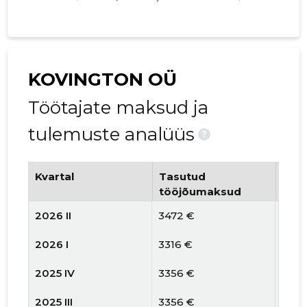
KOVINGTON OÜ
Töötajate maksud ja
tulemuste analüüs
?
Kvartal
Tasutud
Tööt
tööjõumaksud
arv
2026 II
3472 €
2
2026 I
3316 €
2
2025 IV
3356 €
2
2025 III
3356 €
2