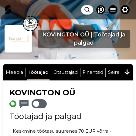
KOVINGTON OÜ | Töötajad ja
palgad
Meedia
Töötajad
Otsustajad
Finantsid
Seire
KOVINGTON OÜ
Töötajad ja palgad
Keskmine töötasu suurenes 70 EUR võrra -