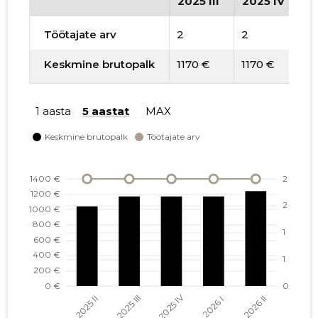
2025 III
2025 IV
2
Töötajate arv
2
2
2
Keskmine brutopalk
1170 €
1170 €
11
1 aasta
5 aastat
MAX