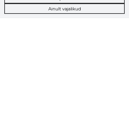
Ainult vajalikud
Storybook
Chrome laiendus
Storybooki laiendus ütleb Sulle, mis firma
veebilehel Sa parajasti viibid ja kui usaldusväärne
see firma täna on.
LAADI LAIENDUS ALLA