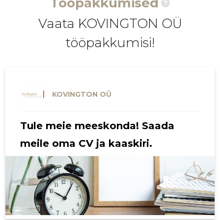
Tööpakkumised
?
2020 I
4632 €
5
Vaata KOVINGTON OÜ
2019 IV
6822 €
4
tööpakkumisi!
2019 III
7210 €
5
2019 II
7495 €
5
2019 I
7116 €
6
KOVINGTON OÜ
2018 IV
7932 €
6
Tule meie meeskonda! Saada
2018 III
5594 €
9
meile oma CV ja kaaskiri.
2018 II
3368 €
10
2018 I
3709 €
5
2017 IV
6160 €
5
2017 III
7943 €
6