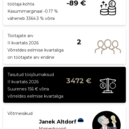
-89 €
töötaja kohta
Kasumimarginaal -0.17 %
väheneb 3364.3 % võrra
Töötajate arv
2
II kvartalis 2026
Võrreldes eelmise kvartaliga
on töötajate arv endine
Tasutud tööjõumaksud
3472 €
II kvartalis 2026
Suurenes 156 € võrra
võrreldes eelmise kvartaliga
Võtmeisikud
Janek Altdorf
Maineskoorid:
...