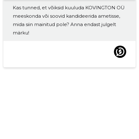
Kas tunned, et võiksid kuuluda KOVINGTON OÜ
2017 II
9459 €
6
meeskonda või soovid kandideerida ametisse,
2017 I
10 213 €
7
mida siin mainitud pole? Anna endast julgelt
märku!
2016 IV
5771 €
5
2016 III
6160 €
5
2016 II
4968 €
5
2016 I
8100 €
5
2015 IV
13 287 €
6
2015 III
5976 €
6
2015 II
4439 €
6
2015 I
4427 €
6