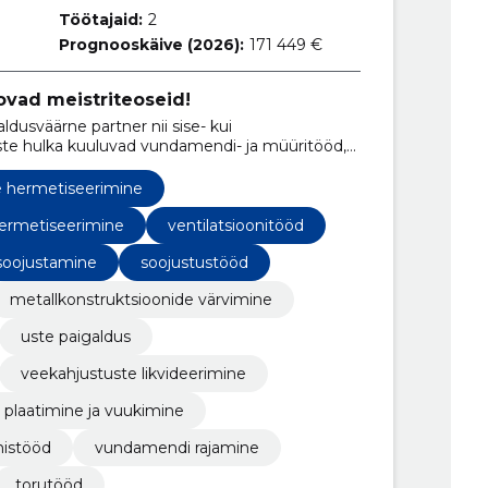
Töötajaid:
2
Prognooskäive (2026):
171 449 €
ovad meistriteoseid!
aldusväärne partner nii sise- kui
ste hulka kuuluvad vundamendi- ja müüritööd,
galdus. Meie professionaalne tiim tagab
lolu.
e hermetiseerimine
hermetiseerimine
ventilatsioonitööd
soojustamine
soojustustööd
metallkonstruktsioonide värvimine
uste paigaldus
veekahjustuste likvideerimine
plaatimine ja vuukimine
mistööd
vundamendi rajamine
torutööd