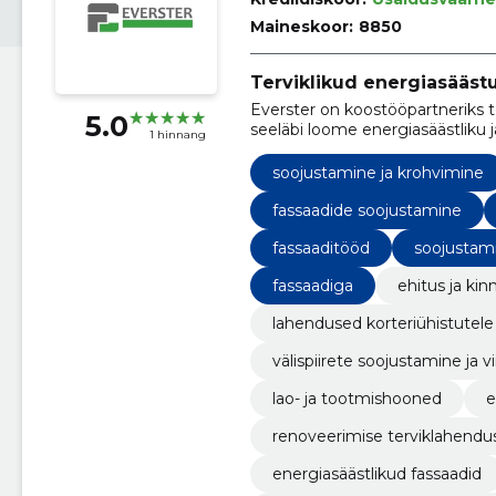
Maineskoor:
8850
Terviklikud energiasääst
Everster on koostööpartneriks t
5.0
seeläbi loome energiasäästliku
1 hinnang
on rekonstrueerimine, korterma
soojustamine ja krohvimine
fassaadide soojustamine
fassaaditööd
soojustam
fassaadiga
ehitus ja kin
lahendused korteriühistutele
välispiirete soojustamine ja v
lao- ja tootmishooned
e
renoveerimise terviklahendu
energiasäästlikud fassaadid