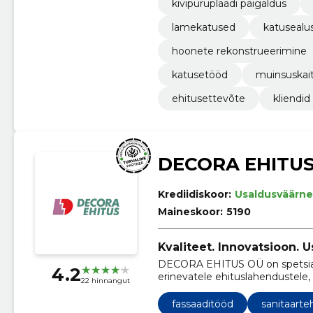
kivipuruplaadi paigaldus
lamekatused
katusealu
hoonete rekonstrueerimine
katusetööd
muinsuskait
ehitusettevõte
kliendid
DECORA EHITU
Krediidiskoor:
Usaldusväärne
Maineskoor:
5190
Kvaliteet. Innovatsioon. U
DECORA EHITUS OÜ on spetsiali
4.2
erinevatele ehituslahendustele
22 hinnangut
vundamendist kuni viimistluseni
fassaaditööd
sanitaarte