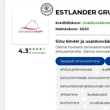
ESTLANDER GR
Krediidiskoor:
Usaldusväärne
Maineskoor:
5620
Sinu kindel ja usaldusvää
Oleme hoonete renoveerimisele
4.3
ehitusettevõte. Oleme renoveer
12 hinnangut
fassaadi renoveerimine
ehitus ja kinnisvara
aval
betoonimõrade renoveerimi
betoonkonstruktsioonide re
ehitamine
kivikatused
krohvimine
voodrialuda