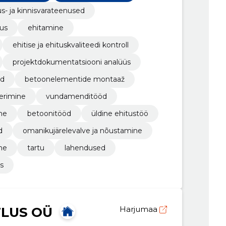
us- ja kinnisvarateenused
tus
ehitamine
ehitise ja ehituskvaliteedi kontroll
projektdokumentatsiooni analüüs
öd
betoonelementide montaaž
erimine
vundamenditööd
ne
betoonitööd
üldine ehitustöö
d
omanikujärelevalve ja nõustamine
ne
tartu
lahendused
s
TLUS OÜ
Harjumaa