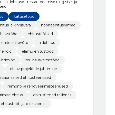
us üldehituse-, restaureerimise ning sise- ja
seid.
öd
katusetööd
hitus ja kinnisvara
hooneehitusfirmad
hitustööd
ehitustöölised
ehitusettevõte
üldehitus
mendid
elamu ehitustööd
juhtimine
muinsuskaitsetööd
ehitusprojektide juhtimine
essionaalsed ehitusteenused
remont- ja renoveerimisteenused
rimise ehitus
ehitusfirmad tallinnas
ehitustöötajate ekspertiis