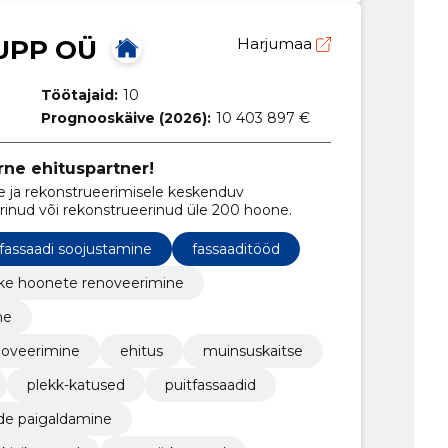
UPP OÜ
Harjumaa
Töötajaid:
10
Prognooskäive (2026):
10 403 897 €
rne ehituspartner!
 ja rekonstrueerimisele keskenduv
inud või rekonstrueerinud üle 200 hoone.
fassaadi soojustamine
fassaaditööd
ike hoonete renoveerimine
ne
noveerimine
ehitus
muinsuskaitse
plekk-katused
puitfassaadid
de paigaldamine