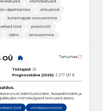
kivikatused
eterniitkatused
ste väljaehitamine
ehitustööd
kortermajade renoveerimine
selised tööd​
peatöövõtt
tallinn
renoveerimine
S OÜ
Tartumaa
Töötajaid:
25
Prognooskäive (2026):
3 277 531 €
saldus.
seerunud üldehitustöödele, fassaaditöödele ja
, pakkudes mitmekülgseid teenuseid alates
.
hnilised tööd
ventilatsioonitööd