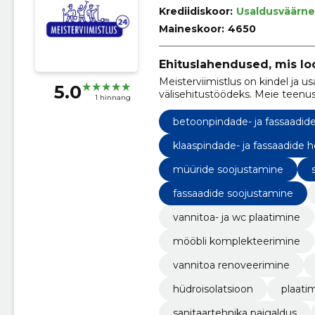
Krediidiskoor:
Usaldusväärne
Maineskoor:
4650
Ehituslahendused, mis lo
Meisterviimistlus on kindel ja us
5.0
välisehitustöödeks. Meie teenu
1 hinnang
siseviimistlustööd ja parketipai
tipptasemel töö ja klientide rahu
betoonpindade- ja fassaadid
klaaspindade- ja fassaadide 
müüride soojustamine
fassaadide soojustamine
vannitoa- ja wc plaatimine
mööbli komplekteerimine
vannitoa renoveerimine
hüdroisolatsioon
plaati
sanitaartehnika paigaldus