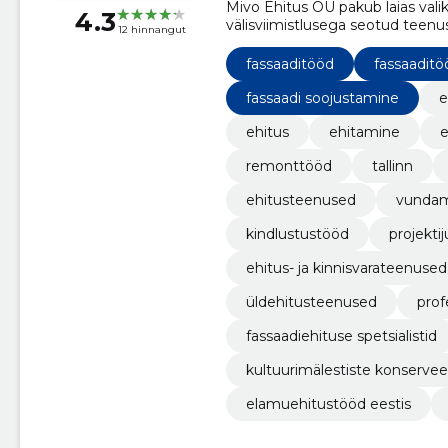
Mivo Ehitus OÜ pakub laias valik
4.3
välisviimistlusega seotud teenu
12 hinnangut
fassaaditööd
fassaaditö
fassaadi soojustamine
e
ehitus
ehitamine
e
remonttööd
tallinn
ehitusteenused
vunda
kindlustustööd
projekti
ehitus- ja kinnisvarateenused
üldehitusteenused
prof
fassaadiehituse spetsialistid
kultuurimälestiste konservee
elamuehitustööd eestis