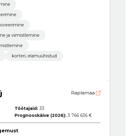
imine
eerimine
noveerimine
ne ja viimistlemine
iimistlemine
korteri, elamuühistud
Ü
Raplamaa
Töötajaid:
33
Prognooskäive (2026):
3 766 636 €
ogemust