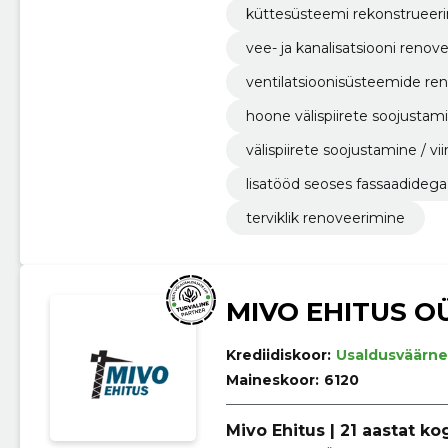
küttesüsteemi rekonstrueer
vee- ja kanalisatsiooni renov
ventilatsioonisüsteemide re
hoone välispiirete soojustami
välispiirete soojustamine / v
lisatööd seoses fassaadidega
terviklik renoveerimine
MIVO EHITUS O
Krediidiskoor:
Usaldusväärne
Maineskoor:
6120
Mivo Ehitus | 21 aastat k