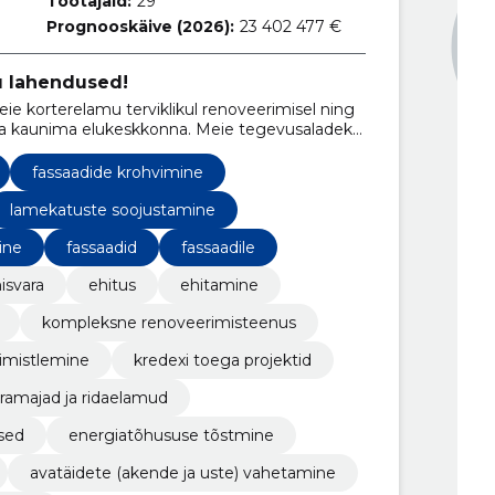
Töötajaid:
29
Prognooskäive (2026):
23 402 477 €
u lahendused!
eie korterelamu terviklikul renoveerimisel ning
 ja kaunima elukeskkonna. Meie tegevusaladeks
jade renoveerimine ja fassaaditööd.
fassaadide krohvimine
lamekatuste soojustamine
ine
fassaadid
fassaadile
nisvara
ehitus
ehitamine
kompleksne renoveerimisteenus
iimistlemine
kredexi toega projektid
ramajad ja ridaelamud
sed
energiatõhususe tõstmine
avatäidete (akende ja uste) vahetamine