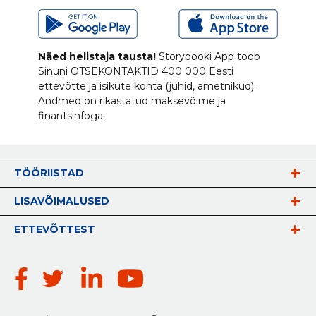
Näed helistaja tausta!
Storybooki Äpp toob
Sinuni
OTSEKONTAKTID
400 000 Eesti
ettevõtte ja isikute kohta (juhid, ametnikud).
Andmed on rikastatud maksevõime ja
finantsinfoga.
TÖÖRIISTAD
LISAVÕIMALUSED
ETTEVÕTTEST