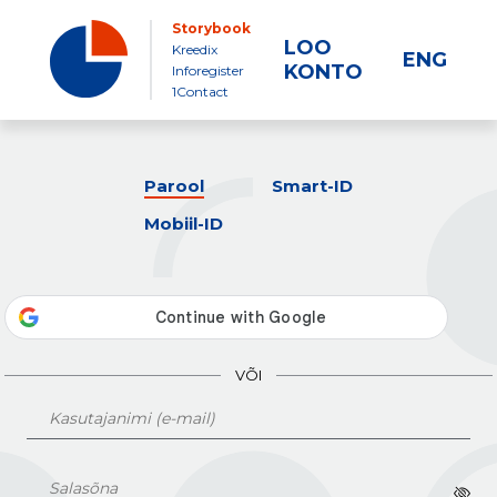
Storybook
LOO
Kreedix
ENG
KONTO
Inforegister
1Contact
Parool
Smart-ID
Mobiil-ID
VÕI