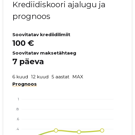
Krediidiskoori ajalugu ja
prognoos
Soovitatav krediidilimiit
100 €
Soovitatav maksetähtaeg
7 päeva
6 kuud
12 kuud
5 aastat
MAX
Prognoos