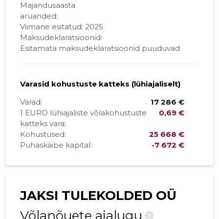
Majandusaasta
aruanded:
Viimane esitatud: 2025
Maksudeklaratsioonid:
Esitamata maksudeklaratsioonid puuduvad
Varasid kohustuste katteks (lühiajaliselt)
Varad:
17 286 €
1 EURO lühiajaliste võlakohustuste
0,69 €
katteks vara:
Kohustused:
25 668 €
Puhaskäibe kapital:
-7 672 €
JAKSI TULEKOLDED OÜ
Võlanõuete ajalugu
?