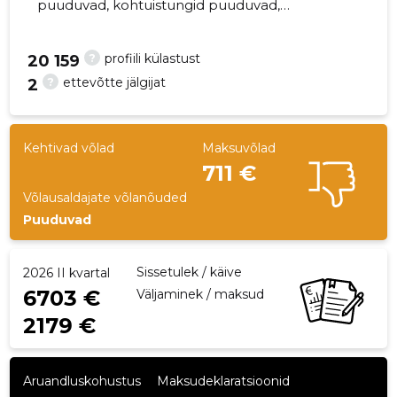
puuduvad, kohtuistungid puuduvad,
majandusaasta aruanded esitatud. Peamine
vastutav kõneisik,
?
profiili külastust
20 159
jaksi.tulekolded@gmail.com, +372 56979777
?
ettevõtte jälgijat
2
18
Kehtivad võlad
Maksuvõlad
711 €
Võlausaldajate võlanõuded
Puuduvad
Sissetulek / käive
2026 II kvartal
6703 €
Väljaminek / maksud
2179 €
Aruandluskohustus
Maksudeklaratsioonid