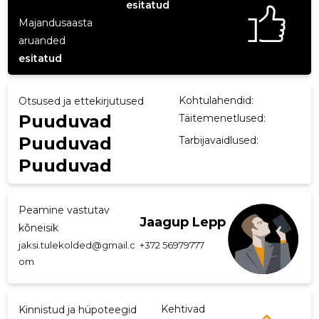
esitatud
p
Majandusaasta
aruanded
esitatud
Kohtulahendid:
Otsused ja ettekirjutused
Puuduvad
Täitemenetlused:
Puuduvad
Tarbijavaidlused:
Puuduvad
Peamine vastutav
Jaagup Lepp
kõneisik
jaksi.tulekolded@gmail.c
+372 56979777
om
Kehtivad
Kinnistud ja hüpoteegid