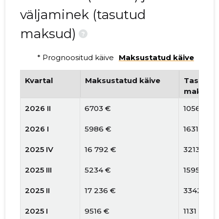
väljaminek (tasutud
maksud)
?
* Prognoositud käive
Maksustatud käive
Kvartal
Maksustatud käive
Tasutud 
maksud
2026 II
6703 €
1056 €
2026 I
5986 €
1631 €
2025 IV
16 792 €
3213 €
2025 III
5234 €
1595 €
2025 II
17 236 €
3342 €
2025 I
9516 €
1131 €