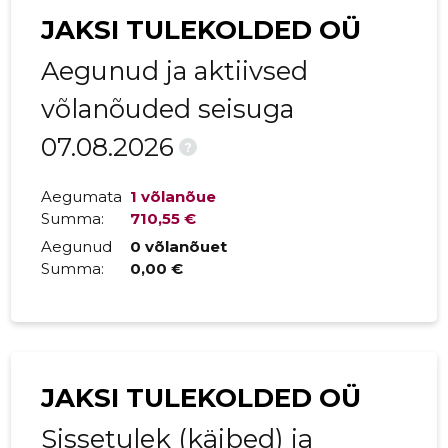
JAKSI TULEKOLDED OÜ
Aegunud ja aktiivsed
võlanõuded seisuga
07.08.2026
?
Aegumata
1 võlanõue
Summa:
710,55 €
Aegunud
0 võlanõuet
Summa:
0,00 €
JAKSI TULEKOLDED OÜ
Sissetulek (käibed) ja