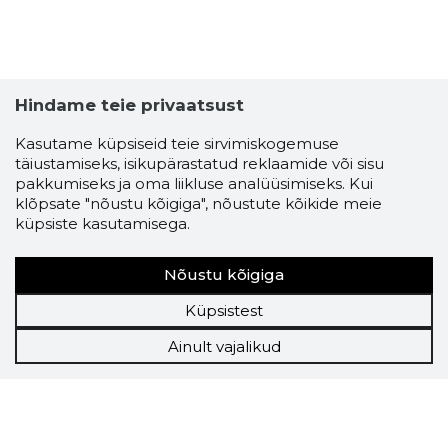
Hindame teie privaatsust
Kasutame küpsiseid teie sirvimiskogemuse
täiustamiseks, isikupärastatud reklaamide või sisu
pakkumiseks ja oma liikluse analüüsimiseks. Kui
klõpsate "nõustu kõigiga", nõustute kõikide meie
küpsiste kasutamisega.
Nõustu kõigiga
Küpsistest
Ainult vajalikud