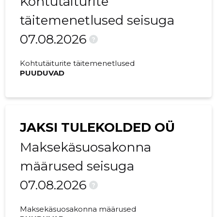
Kohtutäiturite
täitemenetlused seisuga
2022 I
-
-
07.08.2026
2021 IV
-
-
?
2021 III
-
-
Kohtutäiturite täitemenetlused
PUUDUVAD
2021 II
-
-
2021 I
-
-
JAKSI TULEKOLDED OÜ
Maksekäsuosakonna
määrused seisuga
07.08.2026
?
Maksekäsuosakonna määrused