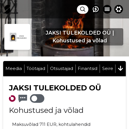
JAKSI TULEKOLDED OÜ |
Kohustused ja võlad
Meedia
Töötajad
Otsustajad
Finantsid
Seire
JAKSI TULEKOLDED OÜ
Kohustused ja võlad
Maksuvõlad 711 EUR, kohtulahendid