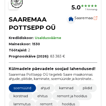
5.0
1 hinnang
SAAREMAA
Saaremaa
POTTSEPP OÜ
Krediidiskoor:
Usaldusväärne
Maineskoor:
1530
Töötajaid:
2
Prognooskäive (2026):
83 383 €
Külmadele päevadele soojad lahendused!
Saaremaa Pottsepp OÜ tegeleb Saare maakonnas
ahjude, pliitide, kaminate, soemüüride ja korstnate
ehituse ja remondiga, samuti vanade kütteseadmete
lammutuse ja utiliseerimisega.
soemüürid
ahjud
kaminad
pliidid
korstnad
ehitus
remont ja hooldus
lammutus
remont
hooldus