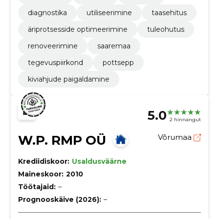
diagnostika
utiliseerimine
taasehitus
äriprotsesside optimeerimine
tuleohutus
renoveerimine
saaremaa
tegevuspiirkond
pottsepp
kiviahjude paigaldamine
5.0
2 hinnangut
W.P. RMP OÜ
Võrumaa
Krediidiskoor:
Usaldusväärne
Maineskoor:
2010
Töötajaid:
–
Prognooskäive (2026):
–