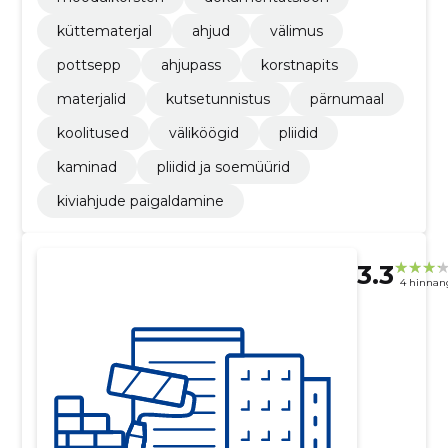
küttematerjal
ahjud
välimus
pottsepp
ahjupass
korstnapits
materjalid
kutsetunnistus
pärnumaal
koolitused
väliköögid
pliidid
kaminad
pliidid ja soemüürid
kiviahjude paigaldamine
3.3
4 hinnan