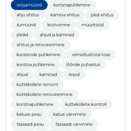
turvaliseks.
soojamüürid
kortsnapühkimine
ahju ehitus
kamina ehitus
pliidi ehitus
ilumüürid
krohvimine
müüritööd
pliidid
ahjud ja kaminad
ehitus ja renoveerimine
korstende pühkimine
viimistlustööd toas
korstna pühkimine
lõõride puhastus
ahjud
kaminad
lesod
küttekollete remont
küttekollete renoveerimine
korstnapühkimine
küttekollete kontroll
katuse pesu
katue värvimine
fassaadi pesu
fassaadi värvimine