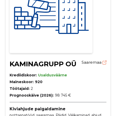
KAMINAGRUPP OÜ
Saaremaa
Krediidiskoor:
Usaldusväärne
Maineskoor:
920
Töötajaid:
2
Prognooskäive (2026):
98 745 €
Kiviahjude paigaldamine
pottsepatööd, saaremaa, Pliidid, Välikaminad, ahjud,