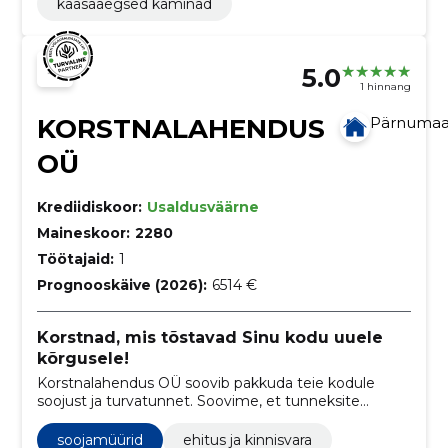
kaasaaegsed kaminad
5.0
1 hinnang
KORSTNALAHENDUS
Pärnuma
OÜ
Krediidiskoor:
Usaldusväärne
Maineskoor:
2280
Töötajaid:
1
Prognooskäive (2026):
6514 €
Korstnad, mis tõstavad Sinu kodu uuele
kõrgusele!
Korstnalahendus OÜ soovib pakkuda teie kodule
soojust ja turvatunnet. Soovime, et tunneksite
ennast kindlalt, kasutades igapäevaselt oma
küttelahendusi.
soojamüürid
ehitus ja kinnisvara