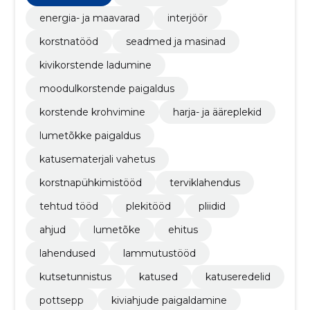
energia- ja maavarad
interjöör
korstnatööd
seadmed ja masinad
kivikorstende ladumine
moodulkorstende paigaldus
korstende krohvimine
harja- ja ääreplekid
lumetõkke paigaldus
katusematerjali vahetus
korstnapühkimistööd
terviklahendus
tehtud tööd
plekitööd
pliidid
ahjud
lumetõke
ehitus
lahendused
lammutustööd
kutsetunnistus
katused
katuseredelid
pottsepp
kiviahjude paigaldamine