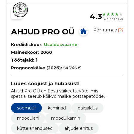
4.3
3 hinnangut
AHJUD PRO OÜ
Pärnumaa
Krediidiskoor:
Usaldusväärne
Maineskoor:
2060
Töötajaid:
1
Prognooskäive (2026):
54 245 €
Luues soojust ja hubasust!
Ahjud Pro OÜ on Eesti väikeettevõte, mis
spetsialiseerub kõikvõimalike pottsepatööde,
küttekollete paigalduse ning remondi ja
ekspertnõustamise valdkonnas.
soemüür
kaminad
paigaldus
moodulahi
moodulkamin
küttelahendused
ahjude ehitus