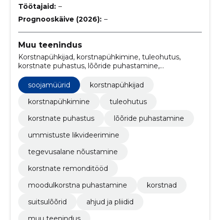
Töötajaid:
–
Prognooskäive (2026):
–
Muu teenindus
Korstnapühkijad, korstnapühkimine, tuleohutus,
korstnate puhastus, lõõride puhastamine,
Ummistuste likvideerimine, tegevusalane
nõustamine, korstnate remonditööd, moodulkorstna
soojamüürid
korstnapühkijad
puhastamine, korstnad
korstnapühkimine
tuleohutus
korstnate puhastus
lõõride puhastamine
ummistuste likvideerimine
tegevusalane nõustamine
korstnate remonditööd
moodulkorstna puhastamine
korstnad
suitsulõõrid
ahjud ja pliidid
muu teenindus