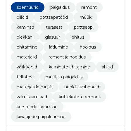
Korstende ladumine, küttekollete remont,
Valmiskaminad
soemüürid
paigaldus
remont
pliidid
pottsepatööd
müük
kaminad
terasest
pottsepp
plekkahi
glasuur
ehitus
ehitamine
ladumine
hooldus
materjalid
remont ja hooldus
väliköögid
kaminate ehitamine
ahjud
tellistest
müük ja paigaldus
materjalide müük
hooldusvahendid
valmiskaminad
küttekollete remont
korstende ladumine
kiviahjude paigaldamine