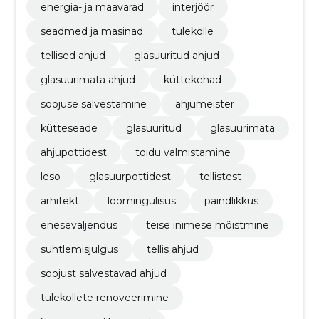
energia- ja maavarad
interjöör
seadmed ja masinad
tulekolle
tellised ahjud
glasuuritud ahjud
glasuurimata ahjud
küttekehad
soojuse salvestamine
ahjumeister
kütteseade
glasuuritud
glasuurimata
ahjupottidest
toidu valmistamine
leso
glasuurpottidest
tellistest
arhitekt
loomingulisus
paindlikkus
eneseväljendus
teise inimese mõistmine
suhtlemisjulgus
tellis ahjud
soojust salvestavad ahjud
tulekollete renoveerimine