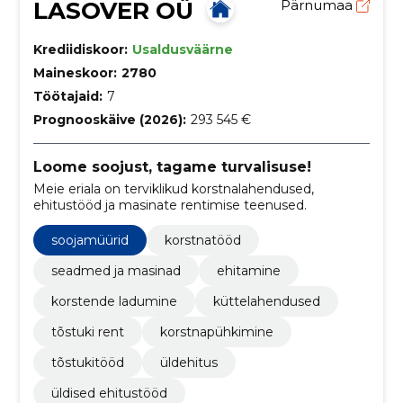
LASOVER OÜ
Pärnumaa
Krediidiskoor:
Usaldusväärne
Maineskoor:
2780
Töötajaid:
7
Prognooskäive (2026):
293 545 €
Loome soojust, tagame turvalisuse!
Meie eriala on terviklikud korstnalahendused,
ehitustööd ja masinate rentimise teenused.
soojamüürid
korstnatööd
seadmed ja masinad
ehitamine
korstende ladumine
küttelahendused
tõstuki rent
korstnapühkimine
tõstukitööd
üldehitus
üldised ehitustööd