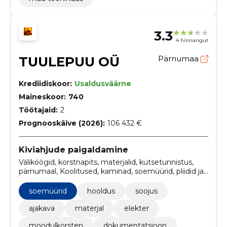
3.3
4 hinnangut
TUULEPUU OÜ
Pärnumaa
Krediidiskoor:
Usaldusväärne
Maineskoor:
740
Töötajaid:
2
Prognooskäive (2026):
106 432 €
Kiviahjude paigaldamine
Väliköögid, korstnapits, materjalid, kutsetunnistus,
pärnumaal, Koolitused, kaminad, soemüürid, pliidid ja
soemüürid, ahjupass
soemüürid
hooldus
soojus
ajakava
materjal
elekter
moodulkorsten
dokumentatsioon