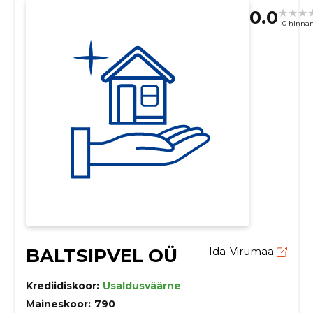
0.0
0 hinna
BALTSIPVEL OÜ
Ida-Virumaa
Krediidiskoor:
Usaldusväärne
Maineskoor:
790