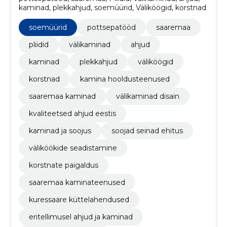
kaminad, plekkahjud, soemüürid, Väliköögid, korstnad
soemüürid
pottsepatööd
saaremaa
pliidid
välikaminad
ahjud
kaminad
plekkahjud
väliköögid
korstnad
kamina hooldusteenused
saaremaa kaminad
välikaminad disain
kvaliteetsed ahjud eestis
kaminad ja soojus
soojad seinad ehitus
väliköökide seadistamine
korstnate paigaldus
saaremaa kaminateenused
kuressaare küttelahendused
eritellimusel ahjud ja kaminad