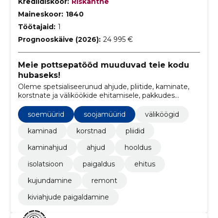
Krediidiskoor:
Riskantne
Maineskoor:
1840
Töötajaid:
1
Prognooskäive (2026):
24 995 €
Meie pottsepatööd muuduvad teie kodu
hubaseks!
Oleme spetsialiseerunud ahjude, pliitide, kaminate,
korstnate ja väliköökide ehitamisele, pakkudes
klientidele mitmekülgseid lahendusi soojuse ja
hubasuse loomiseks kodudes ja välitingimustes.
soemüürid
soojamüürid
väliköögid
kaminad
korstnad
pliidid
kaminahjud
ahjud
hooldus
isolatsioon
paigaldus
ehitus
kujundamine
remont
kiviahjude paigaldamine