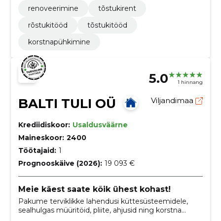
renoveerimine
tõstukirent
rõstukitööd
tõstukitööd
korstnapühkimine
5.0
1 hinnang
BALTI TULI OÜ
Viljandimaa
Krediidiskoor:
Usaldusväärne
Maineskoor:
2400
Töötajaid:
1
Prognooskäive (2026):
19 093 €
Meie käest saate kõik ühest kohast!
Pakume terviklikke lahendusi küttesüsteemidele,
sealhulgas müüritöid, pliite, ahjusid ning korstna
puhastust, eesmärgiga muuta teie kodu soojaks ja