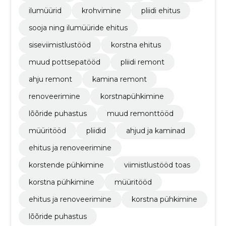
ilumüürid
krohvimine
pliidi ehitus
sooja ning ilumüüride ehitus
siseviimistlustööd
korstna ehitus
muud pottsepatööd
pliidi remont
ahju remont
kamina remont
renoveerimine
korstnapühkimine
lõõride puhastus
muud remonttööd
müüritööd
pliidid
ahjud ja kaminad
ehitus ja renoveerimine
korstende pühkimine
viimistlustööd toas
korstna pühkimine
müüritööd
ehitus ja renoveerimine
korstna pühkimine
lõõride puhastus