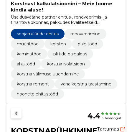
Korstnast kalkulatsioonini – Meie loome
kindla aluse!
Usaldusväärne partner ehitus-, renoveerimis- ja
finantsvaldkonnas, pakkudes kvaliteetseid
pottsepatöid, müüritöid, korstnate renoveerimist
ning professionaalset raamatupidamisteenust.
soojamüüride ehitus
renoveerimine
müüritööd
korsten
palgitööd
kaminatööd
pliitide paigaldus
ahjutööd
korstna isolatsioon
korstna välimuse uuendamine
korstna remont
vana korstna taastamine
hoonete ehitustööd
4.4
15 hinnangut
KORSTNAPÜHKIMINE
Tartumaa