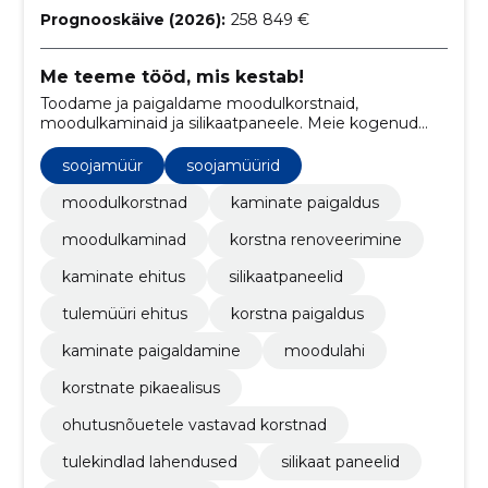
Prognooskäive (2026):
258 849 €
Me teeme tööd, mis kestab!
Toodame ja paigaldame moodulkorstnaid,
moodulkaminaid ja silikaatpaneele. Meie kogenud
meeskond teostab ka korstna renoveerimist ja
tulemüüri ehitusi.
soojamüür
soojamüürid
moodulkorstnad
kaminate paigaldus
moodulkaminad
korstna renoveerimine
kaminate ehitus
silikaatpaneelid
tulemüüri ehitus
korstna paigaldus
kaminate paigaldamine
moodulahi
korstnate pikaealisus
ohutusnõuetele vastavad korstnad
tulekindlad lahendused
silikaat paneelid