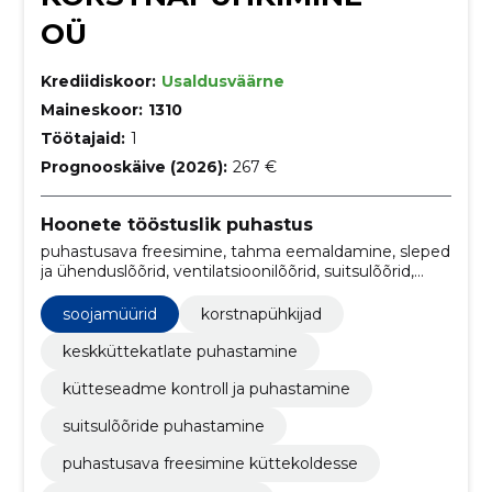
OÜ
Krediidiskoor:
Usaldusväärne
Maineskoor:
1310
Töötajaid:
1
Prognooskäive (2026):
267 €
Hoonete tööstuslik puhastus
puhastusava freesimine, tahma eemaldamine, sleped
ja ühenduslõõrid, ventilatsioonilõõrid, suitsulõõrid,
kaminad, ahjud, soojamüürid, Pliidid, Korstnapühkijad
soojamüürid
korstnapühkijad
keskküttekatlate puhastamine
kütteseadme kontroll ja puhastamine
suitsulõõride puhastamine
puhastusava freesimine küttekoldesse