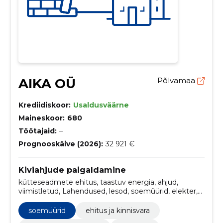
AIKA OÜ
Põlvamaa
Krediidiskoor:
Usaldusväärne
Maineskoor:
680
Töötajaid:
–
Prognooskäive (2026):
32 921 €
Kiviahjude paigaldamine
kütteseadmete ehitus, taastuv energia, ahjud,
viimistletud, Lahendused, lesod, soemüürid, elekter,
pottsepp, energia
soemüürid
ehitus ja kinnisvara