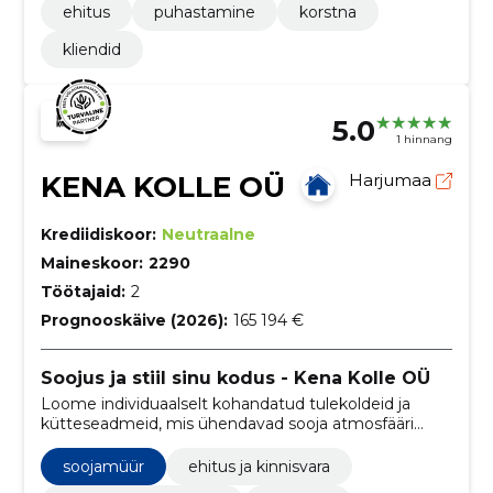
ehitus
puhastamine
korstna
kliendid
5.0
1 hinnang
KENA KOLLE OÜ
Harjumaa
Krediidiskoor:
Neutraalne
Maineskoor:
2290
Töötajaid:
2
Prognooskäive (2026):
165 194 €
Soojus ja stiil sinu kodus - Kena Kolle OÜ
Loome individuaalselt kohandatud tulekoldeid ja
kütteseadmeid, mis ühendavad sooja atmosfääri
elegantsiga, lisades unikaalset väärtust kodudele.
soojamüür
ehitus ja kinnisvara