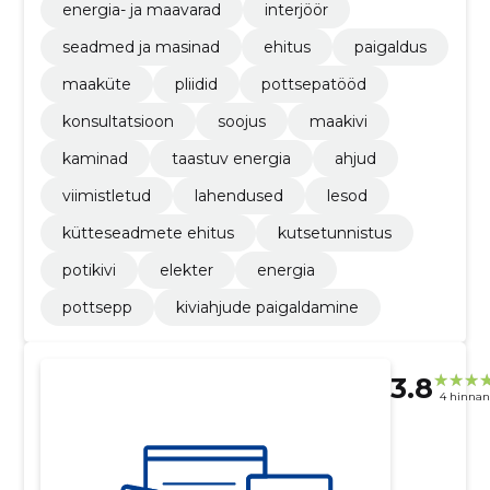
energia- ja maavarad
interjöör
seadmed ja masinad
ehitus
paigaldus
maaküte
pliidid
pottsepatööd
konsultatsioon
soojus
maakivi
kaminad
taastuv energia
ahjud
viimistletud
lahendused
lesod
kütteseadmete ehitus
kutsetunnistus
potikivi
elekter
energia
pottsepp
kiviahjude paigaldamine
3.8
4 hinna