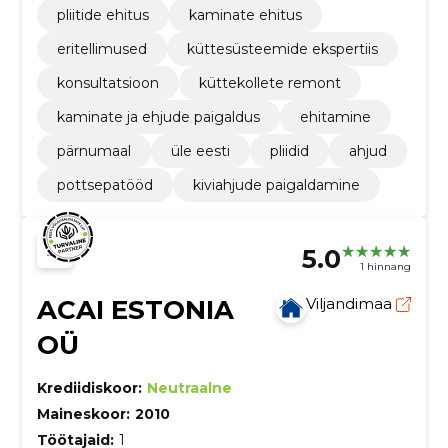
pliitide ehitus
kaminate ehitus
eritellimused
küttesüsteemide ekspertiis
konsultatsioon
küttekollete remont
kaminate ja ehjude paigaldus
ehitamine
pärnumaal
üle eesti
pliidid
ahjud
pottsepatööd
kiviahjude paigaldamine
5.0
1 hinnang
ACAI ESTONIA
Viljandimaa
OÜ
Krediidiskoor:
Neutraalne
Maineskoor:
2010
Töötajaid:
1