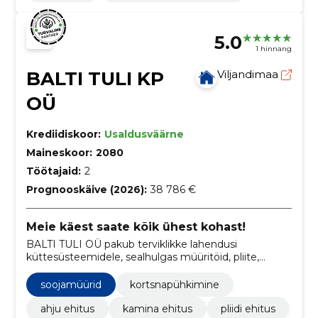
5.0
1 hinnang
BALTI TULI KP
Viljandimaa
OÜ
Krediidiskoor:
Usaldusväärne
Maineskoor:
2080
Töötajaid:
2
Prognooskäive (2026):
38 786 €
Meie käest saate kõik ühest kohast!
BALTI TULI OÜ pakub terviklikke lahendusi
küttesüsteemidele, sealhulgas müüritöid, pliite,
ahjusid ning korstna puhastust, eesmärgiga muuta
teie kodu soojaks ja turvaliseks.
soojamüürid
kortsnapühkimine
ahju ehitus
kamina ehitus
pliidi ehitus