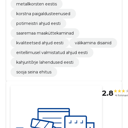
metallkorsten eestis
korstna paigaldusteenused
potimeistri ahjud eesti
saaremaa maaküttekaminad
kvaliteetsed ahjud eesti
välikamina disainid
eritellimusel valmistatud ahjud eesti
kahjuritõrje lahendused eesti
sooja seina ehitus
2.8
4 hinna