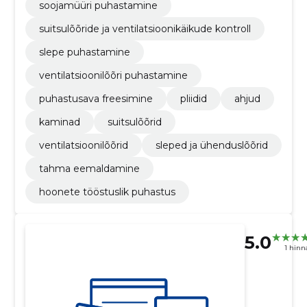
soojamüüri puhastamine
suitsulõõride ja ventilatsioonikäikude kontroll
slepe puhastamine
ventilatsioonilõõri puhastamine
puhastusava freesimine
pliidid
ahjud
kaminad
suitsulõõrid
ventilatsioonilõõrid
sleped ja ühenduslõõrid
tahma eemaldamine
hoonete tööstuslik puhastus
5.0
1 hin