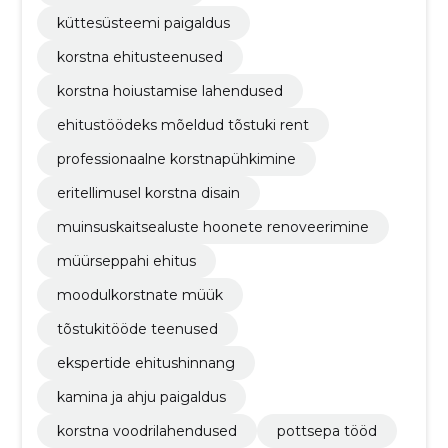
küttesüsteemi paigaldus
korstna ehitusteenused
korstna hoiustamise lahendused
ehitustöödeks mõeldud tõstuki rent
professionaalne korstnapühkimine
eritellimusel korstna disain
muinsuskaitsealuste hoonete renoveerimine
müürseppahi ehitus
moodulkorstnate müük
tõstukitööde teenused
ekspertide ehitushinnang
kamina ja ahju paigaldus
korstna voodrilahendused
pottsepa tööd