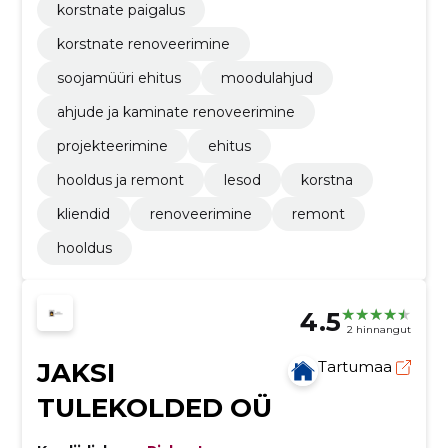
korstnate paigalus
korstnate renoveerimine
soojamüüri ehitus
moodulahjud
ahjude ja kaminate renoveerimine
projekteerimine
ehitus
hooldus ja remont
lesod
korstna
kliendid
renoveerimine
remont
hooldus
4.5
2 hinnangut
JAKSI
Tartumaa
TULEKOLDED OÜ