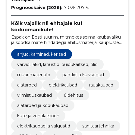
Prognooskäive (2026):
7 025 207 €
Kõik vajalik nii ehitajale kui
koduomanikule!
Espak on Eesti suurim, mitmekesiseima kaubavaliku
ja soodsaimate hindadega ehitusmaterjalikaupluste
kett. Asume 17 erinevas Eesti linnas.
ahjud, kaminad, kerised
värvid, lakid, lahustid, puidukaitsed, õlid
müürimaterjalid
pahtlid ja kuivsegud
aiatarbed
elektrikaubad
rauakaubad
viimistluskaubad
üldehitus
aiatarbed ja kodukaubad
küte ja ventilatsioon
elektrikaubad ja valgustid
sanitaartehnika