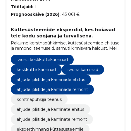
Töötajaid:
1
Prognooskäive (2026):
43 061 €
Küttesüsteemide eksperdid, kes hoiavad
teie kodu soojana ja turvalisena.
Pakume korstnapühkimise, küttesüsteemide ehituse
ja remondi teenuseid, samuti kinnisvara haldust. Meie
spetsialistid tagavad teie kodu soojuse ja ohutuse.
iwona keskküttekaminad
keskkütte kaminad
iwona kaminad
ahjude, pliitide ja kaminade ehitus
ahjude, pliitide ja kaminade remont
korstnapühkija teenus
ahjude, pliitide ja kaminate ehitus
ahjude, pliitide ja kaminate remont
eksperthinnang küttesüsteemile