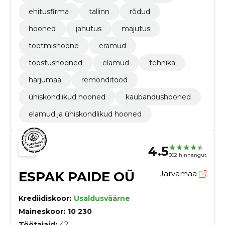
ehitusfirma
tallinn
rõdud
hooned
jahutus
majutus
tootmishoone
eramud
tööstushooned
elamud
tehnika
harjumaa
remonditööd
ühiskondlikud hooned
kaubandushooned
elamud ja ühiskondlikud hooned
4.5
302 hinnangut
ESPAK PAIDE OÜ
Järvamaa
Krediidiskoor:
Usaldusväärne
Maineskoor:
10 230
Töötajaid:
42