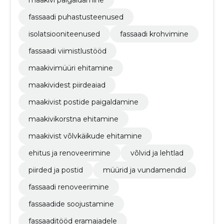
fassaadi puhastusteenused
isolatsiooniteenused
fassaadi krohvimine
fassaadi viimistlustööd
maakivimüüri ehitamine
maakividest piirdeaiad
maakivist postide paigaldamine
maakivikorstna ehitamine
maakivist võlvkäikude ehitamine
ehitus ja renoveerimine
võlvid ja lehtlad
piirded ja postid
müürid ja vundamendid
fassaadi renoveerimine
fassaadide soojustamine
fassaaditööd eramajadele