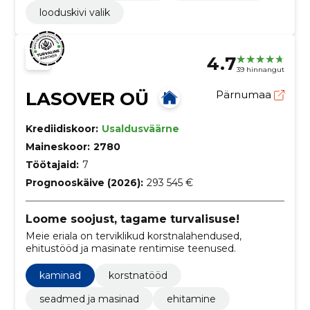
looduskivi valik
4.7
39 hinnangut
LASOVER OÜ
Pärnumaa
Krediidiskoor:
Usaldusväärne
Maineskoor:
2780
Töötajaid:
7
Prognooskäive (2026):
293 545 €
Loome soojust, tagame turvalisuse!
Meie eriala on terviklikud korstnalahendused,
ehitustööd ja masinate rentimise teenused.
kaminad
korstnatööd
seadmed ja masinad
ehitamine