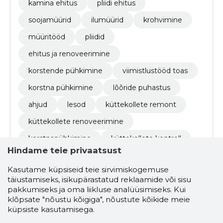
kamina ehitus
pliidi ehitus
soojamüürid
ilumüürid
krohvimine
müüritööd
pliidid
ehitus ja renoveerimine
korstende pühkimine
viimistlustööd toas
korstna pühkimine
lõõride puhastus
ahjud
lesod
küttekollete remont
küttekollete renoveerimine
korstnapühkimine
küttekollete kontroll
Hindame teie privaatsust
katuse pesu
katue värvimine
Kasutame küpsiseid teie sirvimiskogemuse
fassaadi pesu
fassaadi värvimine
täiustamiseks, isikupärastatud reklaamide või sisu
ehitus
puhastamine
korstna
pakkumiseks ja oma liikluse analüüsimiseks. Kui
klõpsate "nõustu kõigiga", nõustute kõikide meie
kliendid
küpsiste kasutamisega.