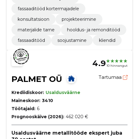
fassaaditööd kortermajadele
konsultatsioon
projekteerimine
materjalide tarne
hooldus- ja remonditööd
fassaaditööd
soojustamine
kliendid
4.9
10 hinnangut
PALMET OÜ
Tartumaa
Krediidiskoor:
Usaldusväärne
Maineskoor:
3410
Töötajaid:
6
Prognooskäive (2026):
462 020 €
Usaldusväärne metallitööde ekspert juba