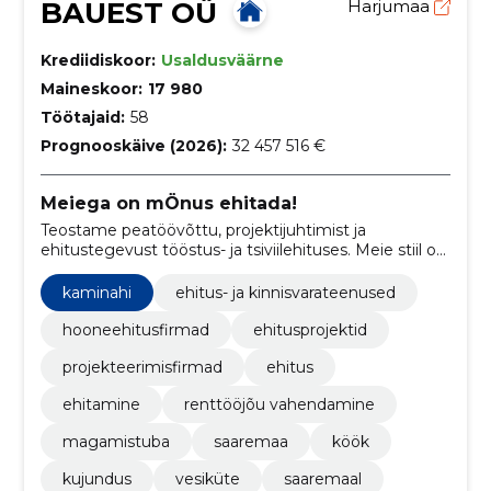
BAUEST OÜ
Harjumaa
Krediidiskoor:
Usaldusväärne
Maineskoor:
17 980
Töötajaid:
58
Prognooskäive (2026):
32 457 516 €
Meiega on mÖnus ehitada!
Teostame peatöövõttu, projektijuhtimist ja
ehitustegevust tööstus- ja tsiviilehituses. Meie stiil on
ehitada osavõtlikult nii, et kogu protsess oleks kõigile
MÖNUS!
kaminahi
ehitus- ja kinnisvarateenused
hooneehitusfirmad
ehitusprojektid
projekteerimisfirmad
ehitus
ehitamine
renttööjõu vahendamine
magamistuba
saaremaa
köök
kujundus
vesiküte
saaremaal