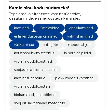
Kamin sinu kodu südameks!
Tegeleme kvaliteetsete kaminasüdamike,
gaasikaminde, erilahendustega kaminde,
moodulahjude ja muude küttekollete müügi ja
paigaldusega
kaminad
küttekolded
gaasikaminad
erilahendustega kaminad
valmiskaminad
välikaminad
interjöör
moodulahjud
korstnapühkimisteenus
la nordica pliidid
vilpra moodulkorstnad
soojusisolatsiooni plaadid
kaminasüdamikud
plokk moodulkorstnad
vilpra moodulkorsten
biokaminad ja biopõletid
soojust salvestavad materjalid