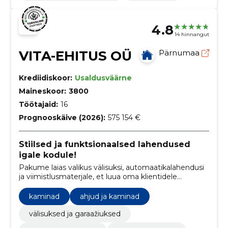
4.8
14 hinnangut
VITA-EHITUS OÜ
Pärnumaa
Krediidiskoor:
Usaldusväärne
Maineskoor:
3800
Töötajaid:
16
Prognooskäive (2026):
575 154 €
Stiilsed ja funktsionaalsed lahendused
igale kodule!
Pakume laias valikus välisuksi, automaatikalahendusi
ja viimistlusmaterjale, et luua oma klientidele
kvaliteetne, turvaline ja isikupärane kodu
kaminad
ahjud ja kaminad
välisuksed ja garaažiuksed