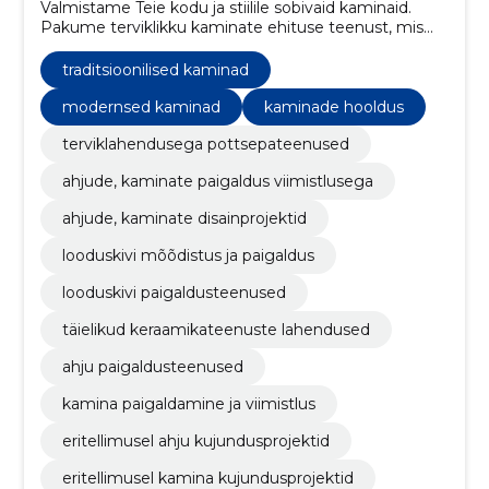
Valmistame Teie kodu ja stiilile sobivaid kaminaid.
Pakume terviklikku kaminate ehituse teenust, mis
hõlmab konsultatsiooni, projekteerimist, kvaliteetset
kamina ehitust koos viimistlustöödega ja
traditsioonilised kaminad
dokumentatsioon koos küttmis ja hooldusjuhiste
instruktaaziga.
modernsed kaminad
kaminade hooldus
terviklahendusega pottsepateenused
ahjude, kaminate paigaldus viimistlusega
ahjude, kaminate disainprojektid
looduskivi mõõdistus ja paigaldus
looduskivi paigaldusteenused
täielikud keraamikateenuste lahendused
ahju paigaldusteenused
kamina paigaldamine ja viimistlus
eritellimusel ahju kujundusprojektid
eritellimusel kamina kujundusprojektid