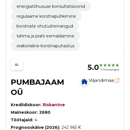
energiatõhususe konsultatsioonid
regulaarne korstnapühkimine
korstnate ohutushinnangud
tahma ja prahi eemaldamine
erakorraline korstnapuhastus
5.0
2 hinnangut
PUMBAJAAM
Viljandimaa
OÜ
Krediidiskoor:
Riskantne
Maineskoor:
2680
Töötajaid:
4
Prognooskäive (2026):
242 965 €