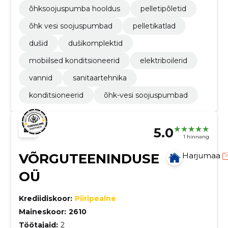
õhksoojuspumba hooldus
pelletipõletid
õhk vesi soojuspumbad
pelletikatlad
dušid
dušikomplektid
mobiilsed konditsioneerid
elektriboilerid
vannid
sanitaartehnika
konditsioneerid
õhk-vesi soojuspumbad
5.0
1 hinnang
VÕRGUTEENINDUSE
Harjumaa
OÜ
Krediidiskoor:
Piiripealne
Maineskoor:
2610
Töötajaid:
2