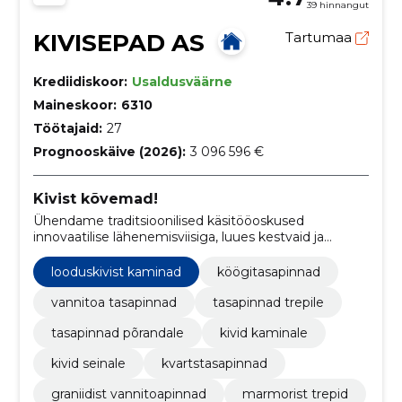
39 hinnangut
KIVISEPAD AS
Tartumaa
Krediidiskoor:
Usaldusväärne
Maineskoor:
6310
Töötajaid:
27
Prognooskäive (2026):
3 096 596 €
Kivist kõvemad!
Ühendame traditsioonilised käsitööoskused
innovaatilise lähenemisviisiga, luues kestvaid ja
esteetiliselt nauditavaid kivitöid vastavalt klientide
vajadustele ja soovidele.
looduskivist kaminad
köögitasapinnad
vannitoa tasapinnad
tasapinnad trepile
tasapinnad põrandale
kivid kaminale
kivid seinale
kvartstasapinnad
graniidist vannitoapinnad
marmorist trepid