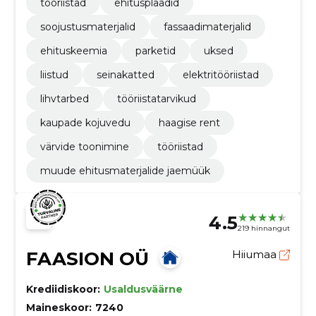
tööriistad
ehitusplaadid
soojustusmaterjalid
fassaadimaterjalid
ehituskeemia
parketid
uksed
liistud
seinakatted
elektritööriistad
lihvtarbed
tööriistatarvikud
kaupade kojuvedu
haagise rent
värvide toonimine
tööriistad
muude ehitusmaterjalide jaemüük
4.5
219 hinnangut
FAASION OÜ
Hiiumaa
Krediidiskoor:
Usaldusväärne
Maineskoor:
7240