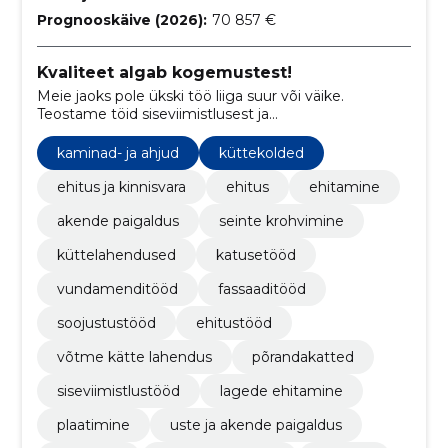
Prognooskäive (2026):
70 857 €
Kvaliteet algab kogemustest!
Meie jaoks pole ükski töö liiga suur või väike.
Teostame töid siseviimistlusest ja
põrandapaigaldusest, kuni projekti alusel hoone
ehitamiseni. Pakume ka võtmed-kätte lahendusi!
kaminad- ja ahjud
küttekolded
ehitus ja kinnisvara
ehitus
ehitamine
akende paigaldus
seinte krohvimine
küttelahendused
katusetööd
vundamenditööd
fassaaditööd
soojustustööd
ehitustööd
võtme kätte lahendus
põrandakatted
siseviimistlustööd
lagede ehitamine
plaatimine
uste ja akende paigaldus