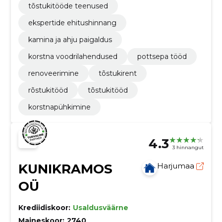
tõstukitööde teenused
ekspertide ehitushinnang
kamina ja ahju paigaldus
korstna voodrilahendused
pottsepa tööd
renoveerimine
tõstukirent
rõstukitööd
tõstukitööd
korstnapühkimine
4.3
3 hinnangut
KUNIKRAMOS
Harjumaa
OÜ
Krediidiskoor:
Usaldusväärne
Maineskoor:
2740