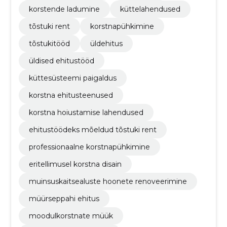
korstende ladumine
küttelahendused
tõstuki rent
korstnapühkimine
tõstukitööd
üldehitus
üldised ehitustööd
küttesüsteemi paigaldus
korstna ehitusteenused
korstna hoiustamise lahendused
ehitustöödeks mõeldud tõstuki rent
professionaalne korstnapühkimine
eritellimusel korstna disain
muinsuskaitsealuste hoonete renoveerimine
müürseppahi ehitus
moodulkorstnate müük