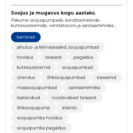
Soojus ja mugavus kogu aastaks.
Pakume soojuspumpade, konditsioneeride,
küttesüsteemide, ventilatsiooni ja sanitaartehnika
toodete müüki, paigaldust ja hooldust.
kaminad
jahutus- ja kliimaseaded, soojuspumbad
hooldus
terasest
paigaldus
küttesüsteemid
soojuspumbad
ühendus
õhksoojuspumbad
basseinid
maasoojuspumbad
sanitaartehnika
lisatarvikud
roostevabast terasest
õhksoojuspump
atlantic
soojuspumba hooldus
soojuspumba paigaldus