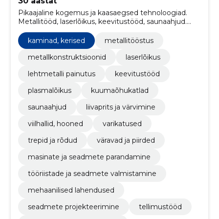
30 aastat
Pikaajaline kogemus ja kaasaegsed tehnoloogiad.
Metallitööd, laserlõikus, keevitustööd, saunaahjud.
Metallitööde ekspert juba 30 aastat.
kaminad, kerised
metallitööstus
metallkonstruktsioonid
laserlõikus
lehtmetalli painutus
keevitustööd
plasmalõikus
kuumaõhukatlad
saunaahjud
liivaprits ja värvimine
viilhallid, hooned
varikatused
trepid ja rõdud
väravad ja piirded
masinate ja seadmete parandamine
tööriistade ja seadmete valmistamine
mehaanilised lahendused
seadmete projekteerimine
tellimustööd