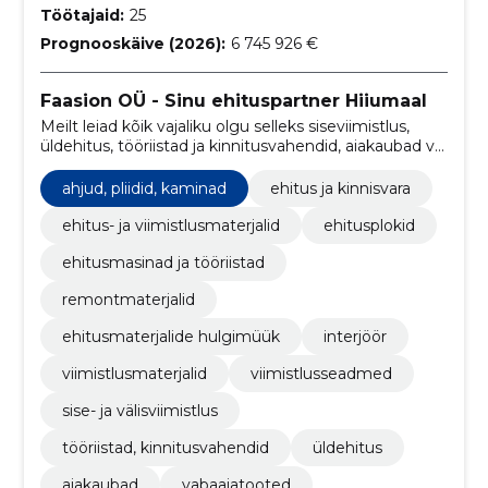
Töötajaid:
25
Prognooskäive (2026):
6 745 926 €
Faasion OÜ - Sinu ehituspartner Hiiumaal
Meilt leiad kõik vajaliku olgu selleks siseviimistlus,
üldehitus, tööriistad ja kinnitusvahendid, aiakaubad või
vabaajatooted.
ahjud, pliidid, kaminad
ehitus ja kinnisvara
ehitus- ja viimistlusmaterjalid
ehitusplokid
ehitusmasinad ja tööriistad
remontmaterjalid
ehitusmaterjalide hulgimüük
interjöör
viimistlusmaterjalid
viimistlusseadmed
sise- ja välisviimistlus
tööriistad, kinnitusvahendid
üldehitus
aiakaubad
vabaajatooted