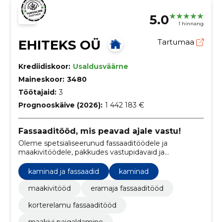
5.0
1 hinnang
EHITEKS OÜ
Tartumaa
Krediidiskoor:
Usaldusväärne
Maineskoor:
3480
Töötajaid:
3
Prognooskäive (2026):
1 442 183 €
Fassaaditööd, mis peavad ajale vastu!
Oleme spetsialiseerunud fassaaditöödele ja
maakivitöödele, pakkudes vastupidavaid ja
kvaliteetseid lahendusi eramajadele, kortermajadele
ja ärihoonetele.
kaminad ja fassaadid
kaminad
maakivitööd
eramaja fassaaditööd
korterelamu fassaaditööd
maakivi paigaldamine