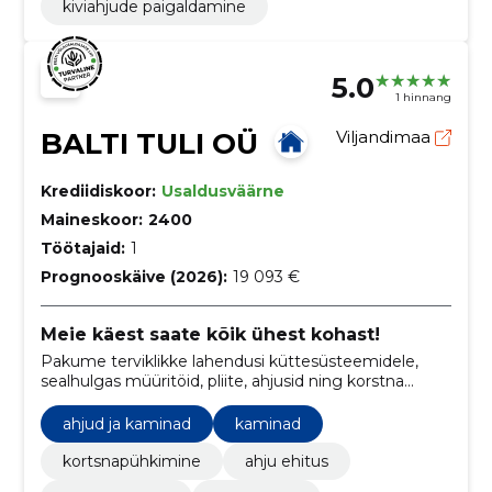
kiviahjude paigaldamine
5.0
1 hinnang
BALTI TULI OÜ
Viljandimaa
Krediidiskoor:
Usaldusväärne
Maineskoor:
2400
Töötajaid:
1
Prognooskäive (2026):
19 093 €
Meie käest saate kõik ühest kohast!
Pakume terviklikke lahendusi küttesüsteemidele,
sealhulgas müüritöid, pliite, ahjusid ning korstna
puhastust, eesmärgiga muuta teie kodu soojaks ja
turvaliseks.
ahjud ja kaminad
kaminad
kortsnapühkimine
ahju ehitus