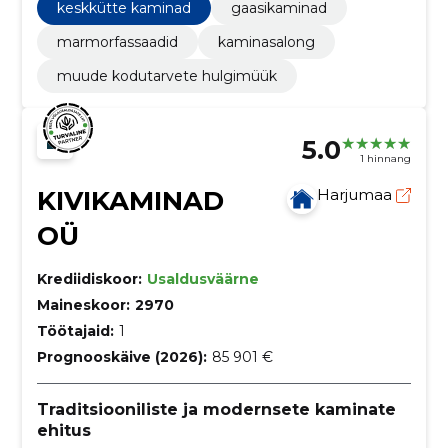
keskkütte kaminad
gaasikaminad
marmorfassaadid
kaminasalong
muude kodutarvete hulgimüük
5.0
1 hinnang
KIVIKAMINAD
Harjumaa
OÜ
Krediidiskoor:
Usaldusväärne
Maineskoor:
2970
Töötajaid:
1
Prognooskäive (2026):
85 901 €
Traditsiooniliste ja modernsete kaminate
ehitus