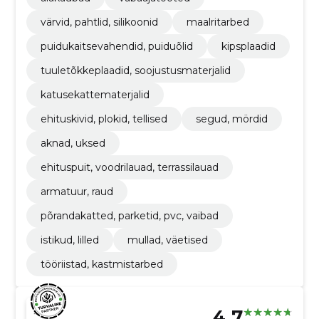
värvid, pahtlid, silikoonid
maalritarbed
puidukaitsevahendid, puiduõlid
kipsplaadid
tuuletõkkeplaadid, soojustusmaterjalid
katusekattematerjalid
ehituskivid, plokid, tellised
segud, mördid
aknad, uksed
ehituspuit, voodrilauad, terrassilauad
armatuur, raud
põrandakatted, parketid, pvc, vaibad
istikud, lilled
mullad, väetised
tööriistad, kastmistarbed
4.7