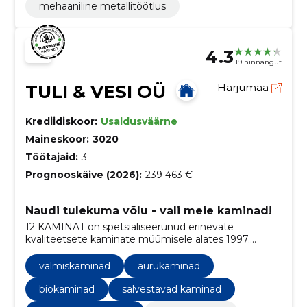
mehaaniline metallitöötlus
4.3
19 hinnangut
TULI & VESI OÜ
Harjumaa
Krediidiskoor:
Usaldusväärne
Maineskoor:
3020
Töötajaid:
3
Prognooskäive (2026):
239 463 €
Naudi tulekuma võlu - vali meie kaminad!
12 KAMINAT on spetsialiseerunud erinevate
kvaliteetsete kaminate müümisele alates 1997.
aastast. Meie valikus on lai valik kaminaid erinevatest
materjalidest ja stiilidest, mis sobivad ideaalselt
valmiskaminad
aurukaminad
erinevatesse kodudesse ja ruumidesse.
biokaminad
salvestavad kaminad