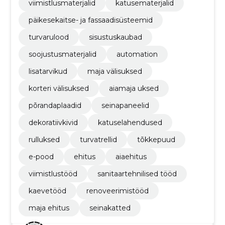
viimistlusmaterjalid
katusematerjalid
päikesekaitse- ja fassaadisüsteemid
turvarulood
sisustuskaubad
soojustusmaterjalid
automation
lisatarvikud
maja välisuksed
korteri välisuksed
aiamaja uksed
põrandaplaadid
seinapaneelid
dekoratiivkivid
katuselahendused
rulluksed
turvatrellid
tõkkepuud
e-pood
ehitus
aiaehitus
viimistlustööd
sanitaartehnilised tööd
kaevetööd
renoveerimistööd
maja ehitus
seinakatted