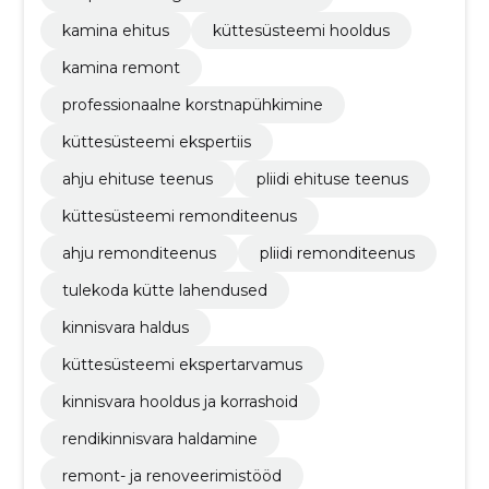
kamina ehitus
küttesüsteemi hooldus
kamina remont
professionaalne korstnapühkimine
küttesüsteemi ekspertiis
ahju ehituse teenus
pliidi ehituse teenus
küttesüsteemi remonditeenus
ahju remonditeenus
pliidi remonditeenus
tulekoda kütte lahendused
kinnisvara haldus
küttesüsteemi ekspertarvamus
kinnisvara hooldus ja korrashoid
rendikinnisvara haldamine
remont- ja renoveerimistööd