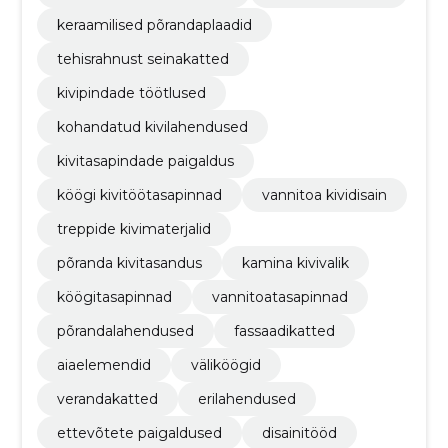
keraamilised põrandaplaadid
tehisrahnust seinakatted
kivipindade töötlused
kohandatud kivilahendused
kivitasapindade paigaldus
köögi kivitöötasapinnad
vannitoa kividisain
treppide kivimaterjalid
põranda kivitasandus
kamina kivivalik
köögitasapinnad
vannitoatasapinnad
põrandalahendused
fassaadikatted
aiaelemendid
väliköögid
verandakatted
erilahendused
ettevõtete paigaldused
disainitööd