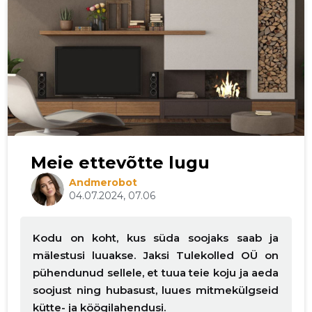
Meie ettevõtte lugu
Andmerobot
04.07.2024, 07.06
Kodu on koht, kus süda soojaks saab ja
mälestusi luuakse. Jaksi Tulekolled OÜ on
pühendunud sellele, et tuua teie koju ja aeda
soojust ning hubasust, luues mitmekülgseid
kütte- ja köögilahendusi.