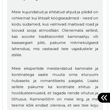
Meie kujundatud ja ehitatud ahjud ja pliidid on
rohkemat kui lihtsalt köögiseadmed - need on
kodu südamed, kus valmivad maitsvad road ja
loovad sooja atmosfääri. Olenemata sellest,
kas soovite traditsioonilist kaminaahju või
kaasaegset pliiti, pakume mitmekülgseid
lahendusi, mis vastavad teie vajadustele ja
stiilile.
Meie ekspertide meisterdatud kaminate ja
korstnatega saate muuta oma eluruumi
hubaseks ja romantiliseks paigaks. Lisaks
sellele pakume ka korstnate ehitus- ja
hooldusteenuseid, et tagada nende ohutus ja
tõhusus. Kaminarõõm on meie kirg, ja me
teeme kõik endast oleneva, et see teie koju