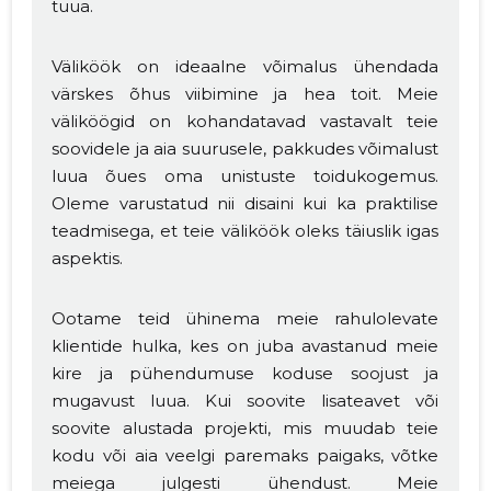
tuua.
Väliköök on ideaalne võimalus ühendada
värskes õhus viibimine ja hea toit. Meie
väliköögid on kohandatavad vastavalt teie
soovidele ja aia suurusele, pakkudes võimalust
luua õues oma unistuste toidukogemus.
Oleme varustatud nii disaini kui ka praktilise
teadmisega, et teie väliköök oleks täiuslik igas
aspektis.
Ootame teid ühinema meie rahulolevate
klientide hulka, kes on juba avastanud meie
kire ja pühendumuse koduse soojust ja
mugavust luua. Kui soovite lisateavet või
soovite alustada projekti, mis muudab teie
kodu või aia veelgi paremaks paigaks, võtke
meiega julgesti ühendust. Meie