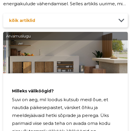
energiakulude vähendamisel. Selles artiklis uurime, mis
on soojamüür, miks see on vajalik ja kuidas seda ehitada.
Soojamüür, tuntud ka kui soojusisolatsiooni müür, on
kõik artiklid
ehitusdetail, mis paigaldatakse hoone välis- või
siseseintele, et vähendada soojuse kadu. See koosneb
Arvamuslugu
erinevatest materjalidest, näiteks isolatsioonist,
tihenditest ja plokkidest, ning selle eesmärk on hoida
soojus hoones
Milleks väliköögid?
Suvi on aeg, mil loodus kutsub meid õue, et
nautida päikesepaistet, värsket õhku ja
meeldejäävaid hetki sõprade ja perega. Üks
parimaid viise seda teha on avada oma kodu