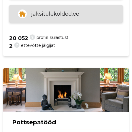
p
jaksitulekolded.ee
?
profiili külastust
20 052
?
ettevõtte jälgijat
2
Pottsepatööd