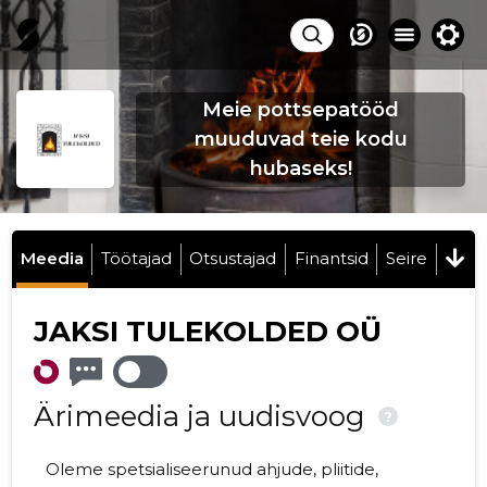
Meie pottsepatööd
muuduvad teie kodu
hubaseks!
Meedia
Töötajad
Otsustajad
Finantsid
Seire
JAKSI TULEKOLDED OÜ
Ärimeedia ja uudisvoog
?
Oleme spetsialiseerunud ahjude, pliitide,