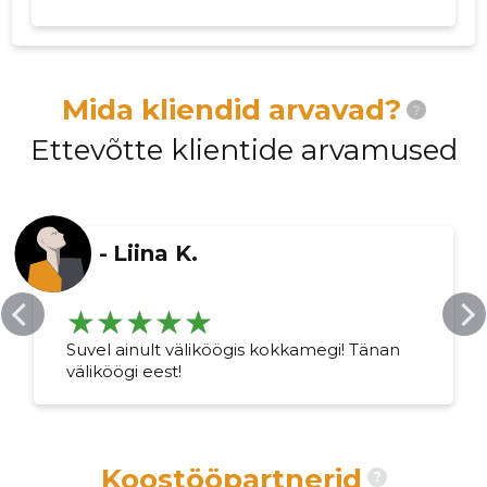
Mida kliendid arvavad?
?
Ettevõtte klientide arvamused
-
Liina K.
Muuda pildi
kirjeldust
Suvel ainult väliköögis kokkamegi! Tänan
väliköögi eest!
Koostööpartnerid
?