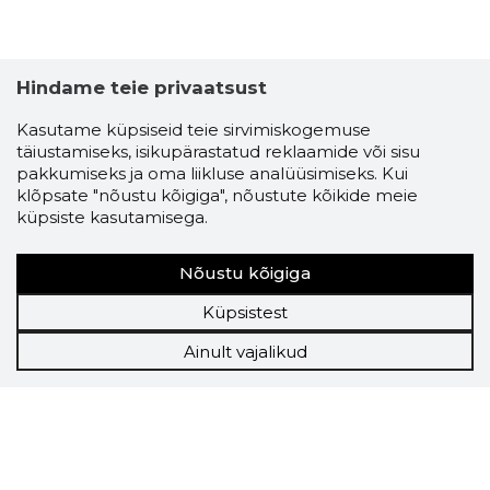
Hindame teie privaatsust
Kasutame küpsiseid teie sirvimiskogemuse
täiustamiseks, isikupärastatud reklaamide või sisu
pakkumiseks ja oma liikluse analüüsimiseks. Kui
klõpsate "nõustu kõigiga", nõustute kõikide meie
küpsiste kasutamisega.
Nõustu kõigiga
Küpsistest
Ainult vajalikud