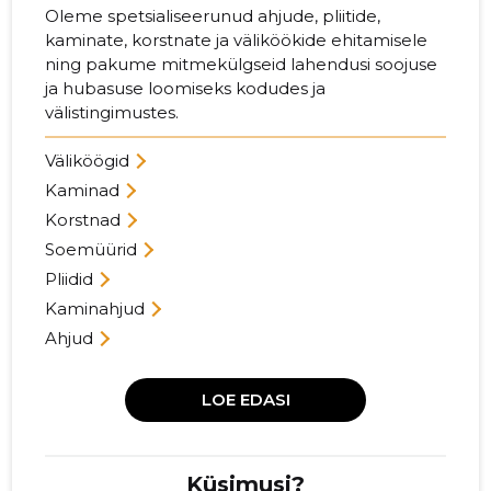
Oleme spetsialiseerunud ahjude, pliitide,
kaminate, korstnate ja väliköökide ehitamisele
ning pakume mitmekülgseid lahendusi soojuse
ja hubasuse loomiseks kodudes ja
välistingimustes.
Väliköögid
Kaminad
Korstnad
Soemüürid
Pliidid
Kaminahjud
Ahjud
LOE EDASI
Küsimusi?