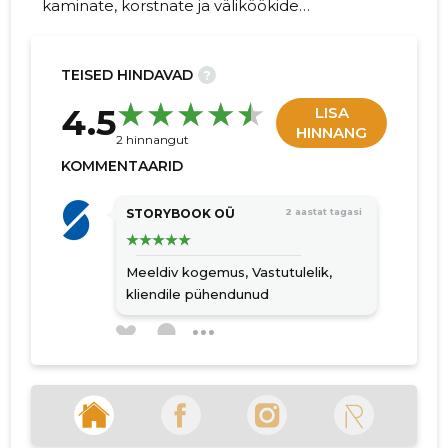
kaminate, korstnate ja väliköökide
ehitamisele, pakkudes klientidele
mitmekülgseid lahendusi soojuse ja
hubasuse loomiseks kodudes ja
TEISED HINDAVAD
?
välitingimustes.
18
4.5
LISA
HINNANG
2 hinnangut
KOMMENTAARID
STORYBOOK OÜ
2 aastat tagasi
Meeldiv kogemus,
Vastutulelik,
kliendile pühendunud