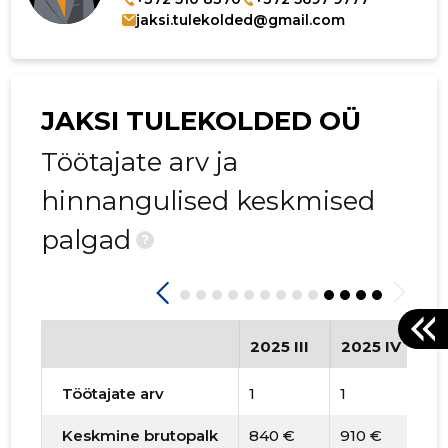
jaksi.tulekolded@gmail.com
JAKSI TULEKOLDED OÜ
Töötajate arv ja
hinnangulised keskmised
palgad
?
2025 III
2025 IV
2
Töötajate arv
1
1
1
Keskmine brutopalk
840 €
910 €
8