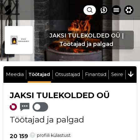
JAKSI TULEKOLDED OÜ |
Töötajad ja palgad
Meedia
Töötajad
Otsustajad
Finantsid
Seire
JAKSI TULEKOLDED OÜ
Töötajad ja palgad
?
profiili külastust
20 159