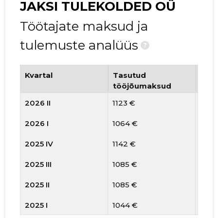
JAKSI TULEKOLDED OÜ
Töötajate maksud ja
tulemuste analüüs
?
Kvartal
Tasutud
Tööt
tööjõumaksud
arv
2026 II
1123 €
1
2026 I
1064 €
1
2025 IV
1142 €
1
2025 III
1085 €
1
2025 II
1085 €
1
2025 I
1044 €
1