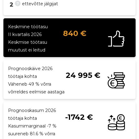
?
ettevõtte jälgijat
2
Keskmine töötasu
840 €
18
II kvartalis 2026
Keskmise töötasu
muutust ei leitud
Prognooskäive 2026
24 995 €
töötaja kohta
Väheneb 49 % võrra
võrreldes eelmise aastaga
Prognooskasum 2026
-1742 €
töötaja kohta
Kasumimarginaal -7 %
suureneb 81.6 % võrra