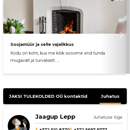
Soojamüür ja selle vajalikkus
Kodu on koht, kus me kõik soovime end tunda
mugavalt ja turvaliselt. ...
JAKSI TULEKOLDED OÜ kontaktid
Juhatus
Jaagup Lepp
Juhatuse liige
+372 510 8370
+372 5697 9777