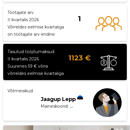
p
Töötajate arv
1
II kvartalis 2026
Võrreldes eelmise kvartaliga
on töötajate arv endine
Tasutud tööjõumaksud
1123 €
II kvartalis 2026
Suurenes 59 € võrra
võrreldes eelmise kvartaliga
Võtmeisikud
Jaagup Lepp
Maineskoorid:
...