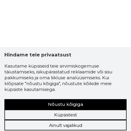
Hindame teie privaatsust
Kasutame küpsiseid teie sirvimiskogemuse
täiustamiseks, isikupärastatud reklaamide või sisu
pakkumiseks ja oma liikluse analüüsimiseks. Kui
klõpsate "nõustu kõigiga", nõustute kõikide meie
küpsiste kasutamisega.
Nõustu kõigiga
Küpsistest
Ainult vajalikud