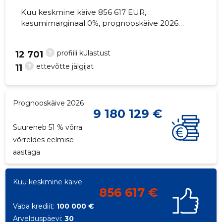
Kuu keskmine käive 856 617 EUR,
kasumimarginaal 0%, prognooskäive 2026
suureneb 51% võrra. Kinnisvara seisuga...
?
profiili külastust
91
12 701
?
ettevõtte jälgijat
11
Prognooskäive 2026
9 180 129 €
Suureneb 51 % võrra
võrreldes eelmise
aastaga
Kuu keskmine käive
856 617 €
Vaba krediit:
100 000 €
Arvelduspäevi:
30