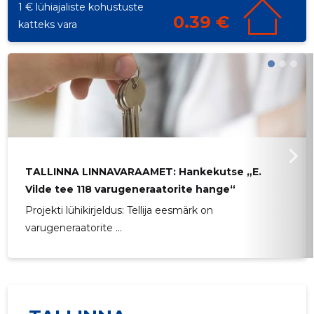
1 € lühiajaliste kohustuste
0.39 €
katteks vara
TALLINNA LINNAVARAAMET: Hankekutse „E.
Vilde tee 118 varugeneraatorite hange“
Projekti lühikirjeldus: Tellija eesmärk on
varugeneraatorite ...