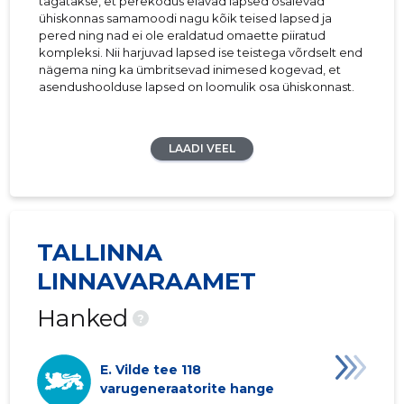
tagatakse, et perekodus elavad lapsed osalevad
ühiskonnas samamoodi nagu kõik teised lapsed ja
pered ning nad ei ole eraldatud omaette piiratud
kompleksi. Nii harjuvad lapsed ise teistega võrdselt end
nägema ning ka ümbritsevad inimesed kogevad, et
asendushoolduse lapsed on loomulik osa ühiskonnast.
LAADI VEEL
TALLINNA
LINNAVARAAMET
Hanked
?
E. Vilde tee 118
varugeneraatorite hange