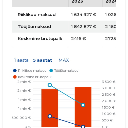
2023
2024
Riiklikud maksud
1 634 927 €
1 026 395
Tööjõumaksud
1 842 877 €
2 160 460
Keskmine brutopalk
2416 €
2725 €
1 aasta
5 aastat
MAX