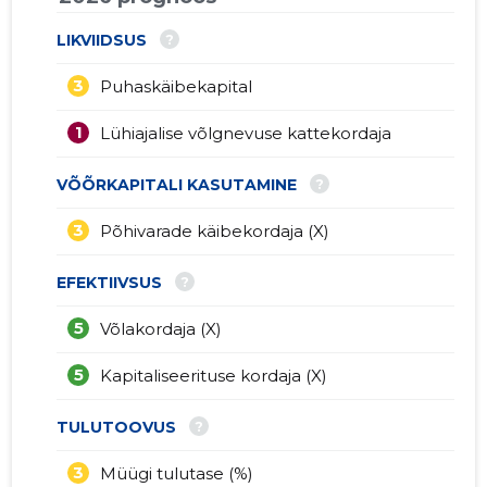
?
LIKVIIDSUS
3
Puhaskäibekapital
1
Lühiajalise võlgnevuse kattekordaja
?
VÕÕRKAPITALI KASUTAMINE
3
Põhivarade käibekordaja (X)
?
EFEKTIIVSUS
5
Võlakordaja (X)
5
Kapitaliseerituse kordaja (X)
?
TULUTOOVUS
3
Müügi tulutase (%)