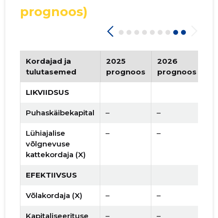
prognoos)
Kordajad ja
2025
2026
Tr
tulutasemed
prognoos
prognoos
LIKVIIDSUS
Puhaskäibekapital
–
–
Lühiajalise
–
–
võlgnevuse
kattekordaja (X)
EFEKTIIVSUS
Võlakordaja (X)
–
–
Kapitaliseerituse
–
–