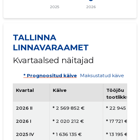
TALLINNA
LINNAVARAAMET
Kvartaalsed näitajad
* Prognoositud käive
Maksustatud käive
Kvartal
Käive
Tööjõu
tootlikkus
2026 II
* 2 569 852 €
* 22 945 €
2026 I
* 2 020 212 €
* 17 721 €
2025 IV
* 1 636 135 €
* 13 195 €