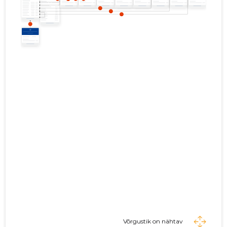
Võrgustik on nähtav