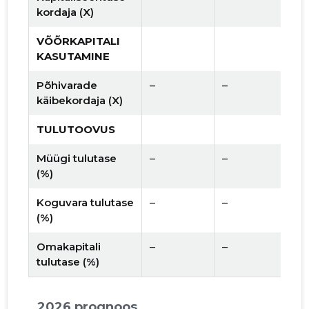
kordaja (X)
VÕÕRKAPITALI
KASUTAMINE
Põhivarade
–
–
käibekordaja (X)
TULUTOOVUS
Müügi tulutase
–
–
(%)
Koguvara tulutase
–
–
(%)
Omakapitali
–
–
tulutase (%)
2026 prognoos