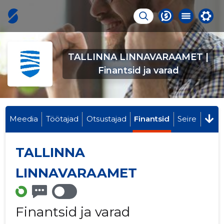
TALLINNA LINNAVARAAMET |
Finantsid ja varad
Meedia
Töötajad
Otsustajad
Finantsid
Seire
TALLINNA
LINNAVARAAMET
Finantsid ja varad