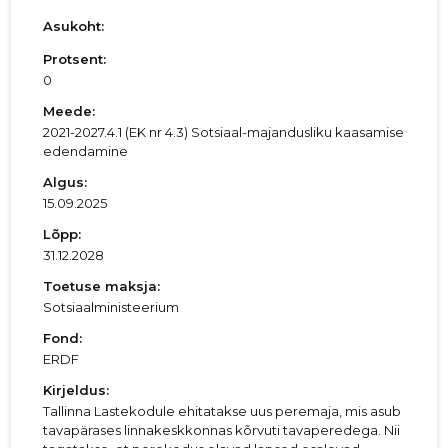
Asukoht:
Protsent:
0
Meede:
2021-2027.4.1 (EK nr 4.3) Sotsiaal-majandusliku kaasamise
edendamine
Algus:
15.09.2025
Lõpp:
31.12.2028
Toetuse maksja:
Sotsiaalministeerium
Fond:
ERDF
Kirjeldus:
Tallinna Lastekodule ehitatakse uus peremaja, mis asub
tavapärases linnakeskkonnas kõrvuti tavaperedega. Nii