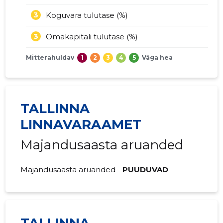
3
Koguvara tulutase (%)
3
Omakapitali tulutase (%)
Mitterahuldav
1
2
3
4
5
Väga hea
TALLINNA
LINNAVARAAMET
Majandusaasta aruanded
Majandusaasta aruanded
PUUDUVAD