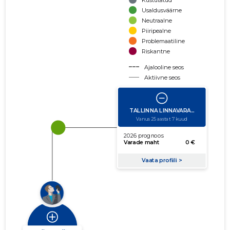
Kustutatud
Usaldusväärne
Neutraalne
Piiripealne
Problemaatiline
Riskantne
Ajalooline seos
Aktiivne seos
käibe suurus
võla suurus
Seoste laiendamine