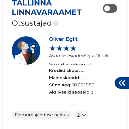
TALLINNA
LINNAVARAAMET
Otsustajad
?
Oliver Eglit
★★★★
Asutuse esindusõiguslik isik
Seotud ettevõtete skoorid
Krediidiskoor:
...
Maineskoorid:
...
Sünniaeg:
18.05.1986
Aktiivseid seoseid
3
Elamumajanduse haldus
2