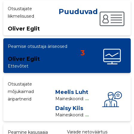
Otsustajate
p
Puuduvad
liikmelisused
Oliver Eglit
Peamise otsustaja äriseosed
3
Oliver Eglit
Ettevõtet
Otsustajate
mõjukaimad
Meelis Luht
Maineskoorid:
...
äripartnerid
Daisy Kiis
Maineskoorid:
...
Varade netoväärtus
Peamine kasusaaja