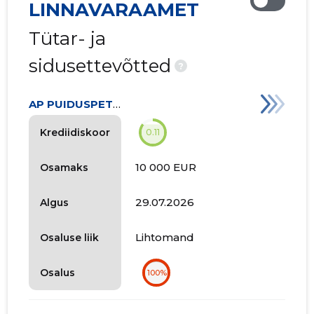
LINNAVARAAMET
Tütar- ja
sidusettevõtted
?
AP PUIDUSPETSIALISTID OÜ
Krediidiskoor
0.11
10 000 EUR
Osamaks
29.07.2026
Algus
Lihtomand
Osaluse liik
Osalus
100%