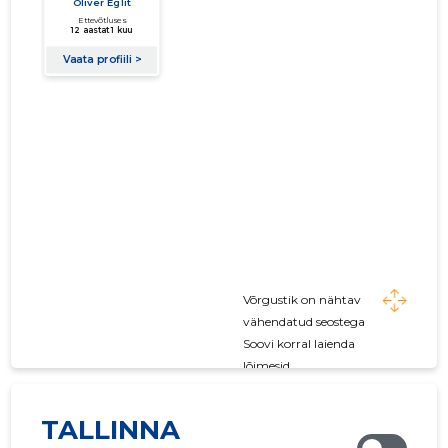
Võrgustik on nähtav
vähendatud seostega
Soovi korral laienda
lõimesid
TALLINNA