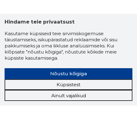
Hindame teie privaatsust
Kasutame küpsiseid teie sirvimiskogemuse
täiustamiseks, isikupärastatud reklaamide või sisu
pakkumiseks ja oma liikluse analüüsimiseks. Kui
klõpsate "nõustu kõigiga", nõustute kõikide meie
küpsiste kasutamisega.
Nõustu kõigiga
Küpsistest
Ainult vajalikud