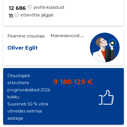
?
profiili külastust
12 686
?
ettevõtte jälgijat
11
91
Maineskoorid
...
Peamine otsustaja
Oliver Eglit
Otsustajate
9 180 129 €
ettevõtete
prognooskäibed 2026
kokku
Suureneb 50 % võrra
võrreldes eelmise
aastaga