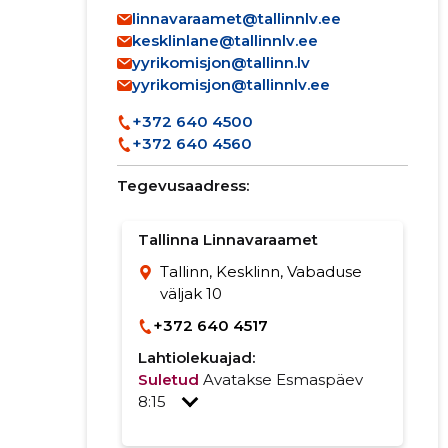
linnavaraamet@tallinnlv.ee
kesklinlane@tallinnlv.ee
yyrikomisjon@tallinn.lv
yyrikomisjon@tallinnlv.ee
+372 640 4500
+372 640 4560
Tegevusaadress:
Tallinna Linnavaraamet
Tallinn, Kesklinn, Vabaduse
väljak 10
+372 640 4517
Lahtiolekuajad:
Suletud
Avatakse Esmaspäev
8:15