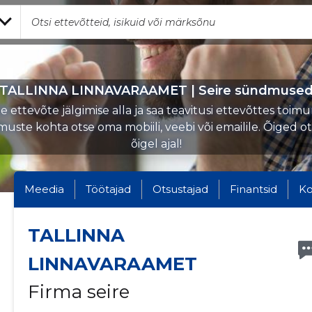
TALLINNA LINNAVARAAMET | Seire sündmuse
 ettevõte jälgimise alla ja saa teavitusi ettevõttes toi
uste kohta otse oma mobiili, veebi või emailile. Õiged o
õigel ajal!
Meedia
Töötajad
Otsustajad
Finantsid
Ko
TALLINNA
LINNAVARAAMET
Firma seire