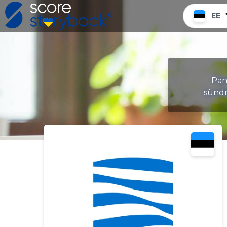
EE
Pane
sündm