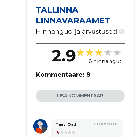
TALLINNA
LINNAVARAAMET
Hinnangud ja arvustused
?
2.9
8 hinnangut
Kommentaare:
8
LISA KOMMENTAAR
Taavi Oad
2 aastat tagasi