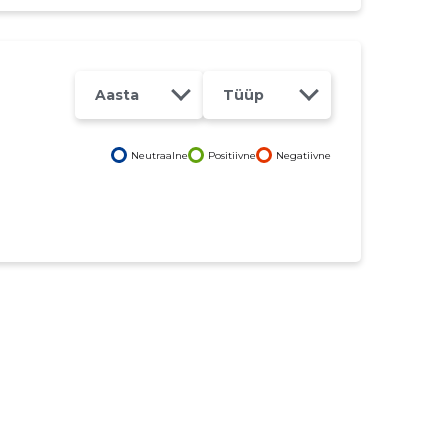
Aasta
Tüüp
Neutraalne
Positiivne
Negatiivne