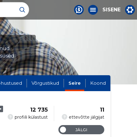
SISENE
d
munud
tsused
hustused
Võrgustikud
Seire
Koond
12 735
11
?
?
profiili külastust
ettevõtte jälgijat
JÄLGI