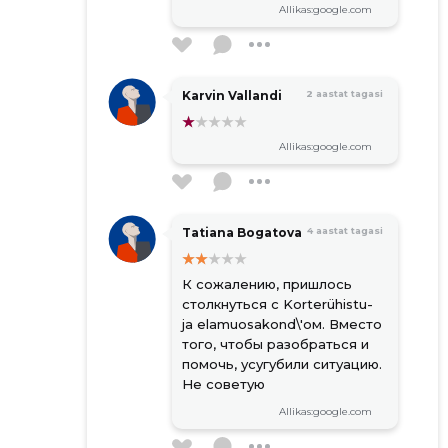
Allikas:google.com
Karvin Vallandi
2 aastat tagasi
Allikas:google.com
Tatiana Bogatova
4 aastat tagasi
К сожалению, пришлось
столкнуться с Korterühistu-
ja elamuosakond\'ом. Вместо
того, чтобы разобраться и
помочь, усугубили ситуацию.
Не советую
Allikas:google.com