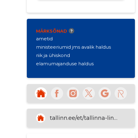
MÄRKSÕNAD
?
ametid
ministeeriumid jms avalik haldus
riik ja ühiskond
elamumajanduse haldus
tallinn.ee/et/tallinna-linnavaraamet