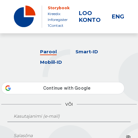
Storybook
LOO
Kreedix
ENG
KONTO
Inforegister
1Contact
Parool
Smart-ID
Mobiil-ID
VÕI