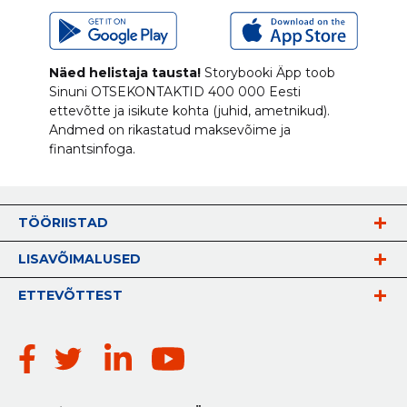
Näed helistaja tausta!
Storybooki Äpp toob
Sinuni
OTSEKONTAKTID
400 000 Eesti
ettevõtte ja isikute kohta (juhid, ametnikud).
Andmed on rikastatud maksevõime ja
finantsinfoga.
TÖÖRIISTAD
LISAVÕIMALUSED
ETTEVÕTTEST