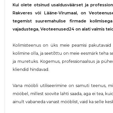
Kui olete otsinud usaldusväärset ja professio
Rakveres või Lääne-Virumaal, on Veoteenuse
tegemist suuremahulise firmade kolimisega 
vajadustega, Veoteenused24 on alati valmis tei
Kolimisteenus on üks meie peamisi pakutavaid 
kolimine olla, ja seetõttu on meie eesmärk teha se
ja muretuks. Kogemus, professionaalsus ja pü
kliendid hindavad.
Vana mööbli utiliseerimine on samuti teenus, 
mööbel, millest soovite lahti saada, aga ei tea, kui
ainult vabaneda vanast mööblist, vaid ka selle kes