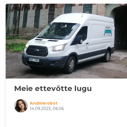
Meie ettevõtte lugu
Sinu nimi
Sinu nimi
Sinu nimi
Sinu nimi
Andmerobot
taar
taar
taar
14.09.2023, 06:06
taar