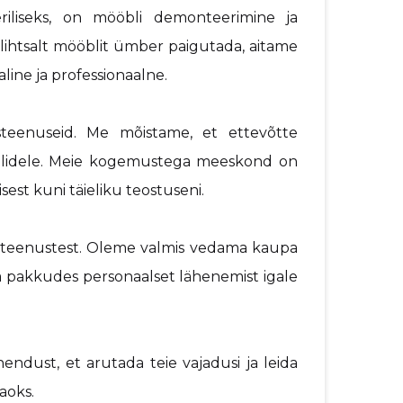
iliseks, on mööbli demonteerimine ja
 lihtsalt mööblit ümber paigutada, aitame
aline ja professionaalne.
steenuseid. Me mõistame, et ettevõtte
ailidele. Meie kogemustega meeskond on
sest kuni täieliku teostuseni.
d teenustest. Oleme valmis vedama kaupa
 ja pakkudes personaalset lähenemist igale
dust, et arutada teie vajadusi ja leida
jaoks.