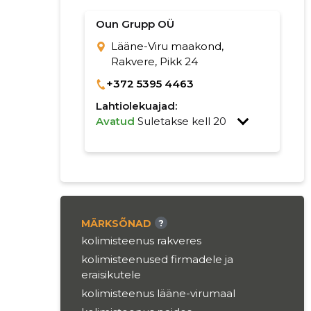
Oun Grupp OÜ
Lääne-Viru maakond,
Rakvere, Pikk 24
+372 5395 4463
Lahtiolekuajad:
Avatud
Suletakse kell 20
MÄRKSÕNAD
?
kolimisteenus rakveres
kolimisteenused firmadele ja
eraisikutele
kolimisteenus lääne-virumaal