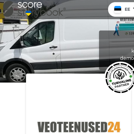
EE
k
demon