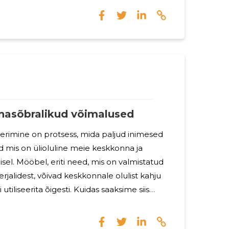
de esemete transportimist ühest kohast
lmata lühemaid vahemaid linna piires või
vusvahelisel tasandil. Veoteenused võivad
transpordivahendeid, sealhulgas veokeid,
nnasõbralikud võimalused
eerimine on protsess, mida paljud inimesed
id mis on ülioluline meie keskkonna ja
sel. Mööbel, eriti need, mis on valmistatud
erjalidest, võivad keskkonnale olulist kahju
i utiliseerita õigesti. Kuidas saaksime siis
buda vastutustundlikult? Miks on vana
kkonnakaitse- paljud