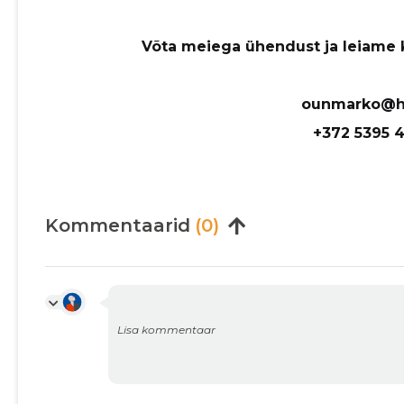
Võta meiega ühendust ja leiame k
ounmarko@h
+372 5395 
Kommentaarid
(0)