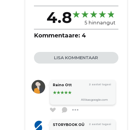
üle eesti
kaubavedu samal päeval
4.8
erinevate saadetiste transport
5 hinnangut
pakivedu järvamaal
kaubavedu firmadele ja eraisikutele
Kommentaare:
4
kolimisteenused
LISA KOMMENTAAR
Raino Ott
2 aastat tagasi
Allikas:google.com
STORYBOOK OÜ
2 aastat tagasi