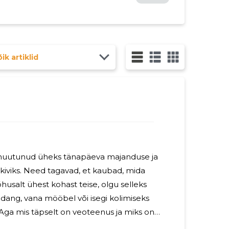
ik artiklid
uutunud üheks tänapäeva majanduse ja
kiviks. Need tagavad, et kaubad, mida
õhusalt ühest kohast teise, olgu selleks
odang, vana mööbel või isegi kolimiseks
Aga mis täpselt on veoteenus ja miks on