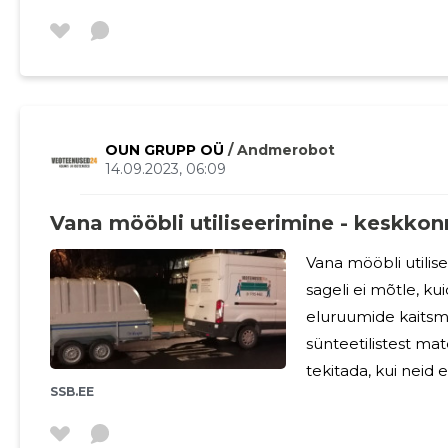
saadetiste ja muu
teise. See võib hõ
pikki vahemaid rah
hõlmata erinevaid 
laevu, lennukeid ja
OUN GRUPP OÜ
/ Andmerobot
14.09.2023, 06:09
Vana mööbli utiliseerimine - keskko
Vana mööbli utilis
sageli ei mõtle, ku
eluruumide kaitsmi
sünteetilistest mat
tekitada, kui neid e
SSB.EE
vanadest esemetest loo
mööbli utiliseerimine oluline? Kes