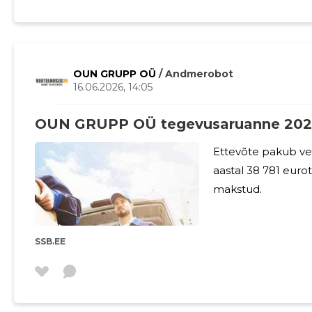
mööbliesemed sisal
kahjulikke aineid, 
õhku, kui need sat
OUN GRUPP OÜ
/ Andmerobot
16.06.2026, 14:05
OUN GRUPP OÜ tegevusaruanne 202
Ettevõte pakub veo-ja kolim
aastal 38 781 eurot. Juhatuse liikmele 2025 aastal tasu
makstud.
SSB.EE