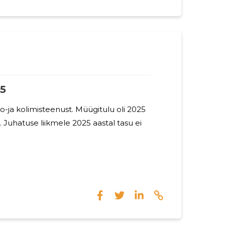
davad sünteetilisi ja potentsiaalselt
mis võivad saastada meie vett, mulda ja
uvad prügilatesse ja lagunevad.
5
isteenust. Müügitulu oli 2025
 ei