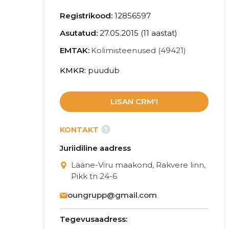
Registrikood:
12856597
Asutatud:
27.05.2015 (11 aastat)
EMTAK:
Kolimisteenused (49421)
KMKR
puudub
LISAN CRM'I
?
KONTAKT
Juriidiline aadress
Lääne-Viru maakond, Rakvere linn,
Pikk tn 24-6
oungrupp@gmail.com
Tegevusaadress: