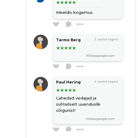
Meeldiv kogemus
Tarmo Berg
3 aastat tagasi
Allikas:google.com
Paul Hering
3 aastat tagasi
Lahedad vedajad ja
suhteliselt uuenduslik
sõiguriist!
Allikas:google.com