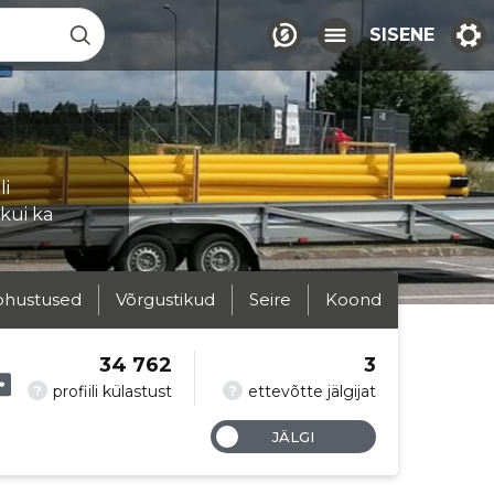
SISENE
li
kui ka
ohustused
Võrgustikud
Seire
Koond
34 762
3
?
?
profiili külastust
ettevõtte jälgijat
JÄLGI