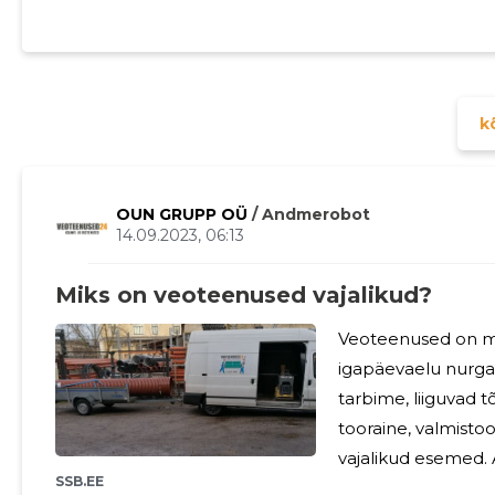
kõ
OUN GRUPP OÜ
/ Andmerobot
14.09.2023, 06:13
Miks on veoteenused vajalikud?
Veoteenused on m
igapäevaelu nurga
tarbime, liiguvad t
tooraine, valmisto
vajalikud esemed. 
SSB.EE
see nii oluline? Veoteenus on teenus, mis hõlmab kaupade,