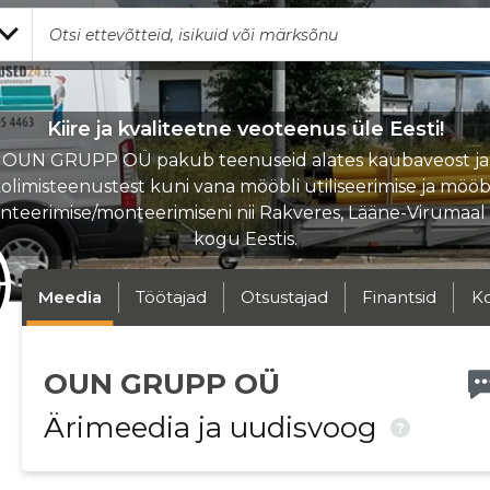
Kiire ja kvaliteetne veoteenus üle Eesti!
OUN GRUPP OÜ pakub teenuseid alates kaubaveost ja
olimisteenustest kuni vana mööbli utiliseerimise ja mööb
teerimise/monteerimiseni nii Rakveres, Lääne-Virumaal 
kogu Eestis.
Meedia
Töötajad
Otsustajad
Finantsid
K
OUN GRUPP OÜ
Ärimeedia ja uudisvoog
?