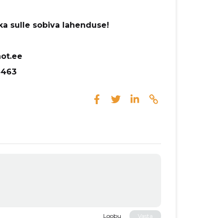
a sulle sobiva lahenduse!
ot.ee
4463
Loobu
Vasta