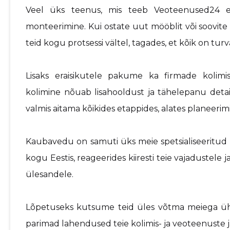
Veel üks teenus, mis teeb Veoteenused24 er
monteerimine. Kui ostate uut mööblit või soovite
teid kogu protsessi vältel, tagades, et kõik on turv
Lisaks eraisikutele pakume ka firmade kolimi
kolimine nõuab lisahooldust ja tähelepanu det
valmis aitama kõikides etappides, alates planeerimi
Kaubavedu on samuti üks meie spetsialiseeritu
kogu Eestis, reageerides kiiresti teie vajadustele
ülesandele.
Lõpetuseks kutsume teid üles võtma meiega ühen
parimad lahendused teie kolimis- ja veoteenuste 