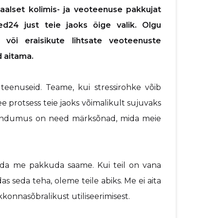
naalset kolimis- ja veoteenuse pakkujat
d24 just teie jaoks õige valik. Olgu
või eraisikute lihtsate veoteenuste
d aitama.
teenuseid. Teame, kui stressirohke võib
e protsess teie jaoks võimalikult sujuvaks
hendumus on need märksõnad, mida meie
mida me pakkuda saame. Kui teil on vana
das seda teha, oleme teile abiks. Me ei aita
kkonnasõbralikust utiliseerimisest.