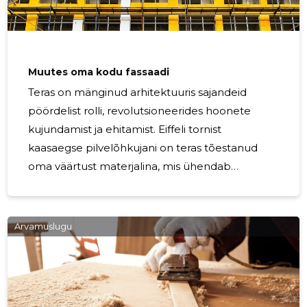
nõudmistele. See lähenemine pakub mitmeid
eeliseid, sealhulgas ruumi maksimaalset
kasutamist, suurenenud
Muutes oma kodu fassaadi
Teras on mänginud arhitektuuris sajandeid
pöördelist rolli, revolutsioneerides hoonete
kujundamist ja ehitamist. Eiffeli tornist
kaasaegse pilvelõhkujani on teras tõestanud
oma väärtust materjalina, mis ühendab
tugevust elegantsiga. Kaasaegses
kodukujunduses ei ole teras mitte ainult
struktuuriline tugi; see on stiili ja peensuskunsti
Arvamuslugu
avaldus. See pakub siledat, kaasaegset
esteetikat, mis võib muuta iga kodu fassaadi
kunstiteoseks. Terase eelised teie kodu
fassaadile Teras on tuntud oma erakordse