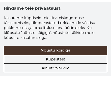
Hindame teie privaatsust
Kasutame küpsiseid teie sirvimiskogemuse
täiustamiseks, isikupärastatud reklaamide või sisu
pakkumiseks ja oma liikluse analüüsimiseks. Kui
klõpsate "nõustu kõigiga", nõustute kõikide meie
küpsiste kasutamisega.
Nõustu kõigiga
Küpsistest
Ainult vajalikud