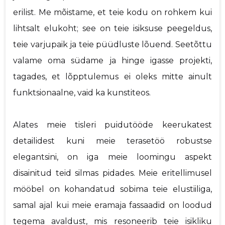
erilist. Me mõistame, et teie kodu on rohkem kui
lihtsalt elukoht; see on teie isiksuse peegeldus,
teie varjupaik ja teie püüdluste lõuend. Seetõttu
valame oma südame ja hinge igasse projekti,
tagades, et lõpptulemus ei oleks mitte ainult
funktsionaalne, vaid ka kunstiteos.
Alates meie tisleri puidutööde keerukatest
detailidest kuni meie terasetöö robustse
elegantsini, on iga meie loomingu aspekt
disainitud teid silmas pidades. Meie eritellimusel
mööbel on kohandatud sobima teie elustiiliga,
samal ajal kui meie eramaja fassaadid on loodud
tegema avaldust, mis resoneerib teie isikliku