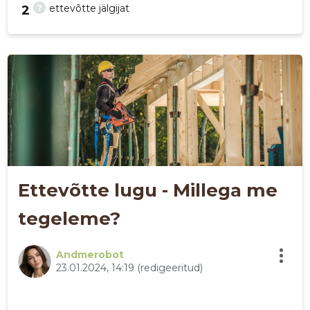
?
ettevõtte jälgijat
2
26
Ettevõtte lugu - Millega me
tegeleme?
Andmerobot
23.01.2024, 14:19
(redigeeritud)