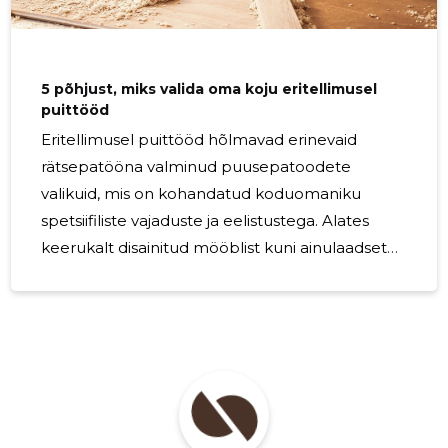
vastupidavuse poolest. See talub elemente,
tagades, et teie kodu fassaad püsib aastaid
5 põhjust, miks valida oma koju eritellimusel
puittööd
Eritellimusel puittööd hõlmavad erinevaid
rätsepatööna valminud puusepatoodete
valikuid, mis on kohandatud koduomaniku
spetsiifiliste vajaduste ja eelistustega. Alates
keerukalt disainitud mööblist kuni ainulaadsete
arhitektuursete detailideni, eritellimusel
puittööd on loodud sobima täpselt ruumi
mõõtmete ja stiiliga. Kaasaegne koduomanik
hindab oma eluruumide funktsionaalsust, aga
ka võimalust väljendada oma individuaalsust
disaini kaudu. Eritellimusel puittööd pakuvad
võrreldamatut võimalust süstida isiklik maitse