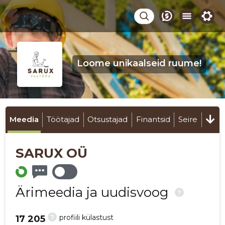
Loome unikaalseid ruume!
Meedia
Töötajad
Otsustajad
Finantsid
Seire
SARUX OÜ
Ärimeedia ja uudisvoog
?
?
profiili külastust
17 205