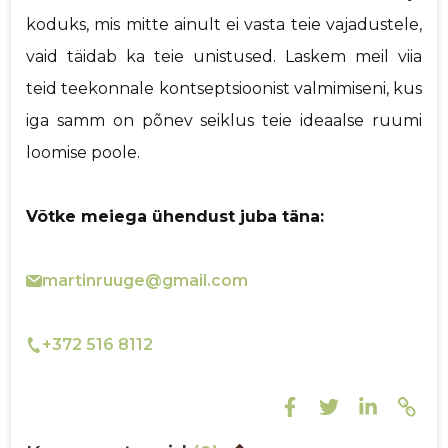
koduks, mis mitte ainult ei vasta teie vajadustele,
vaid täidab ka teie unistused. Laskem meil viia
teid teekonnale kontseptsioonist valmimiseni, kus
iga samm on põnev seiklus teie ideaalse ruumi
loomise poole.
Võtke meiega ühendust juba täna:
martinruuge@gmail.com
+372 516 8112