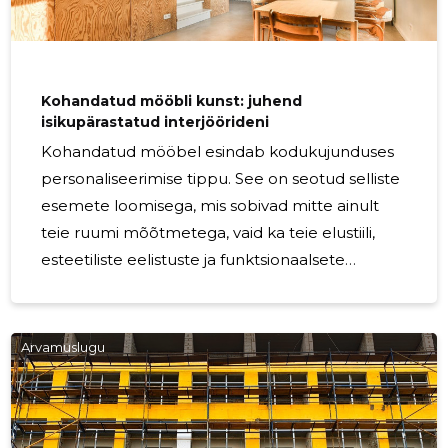
Kohandatud mööbli kunst: juhend
isikupärastatud interjöörideni
Kohandatud mööbel esindab kodukujunduses
personaliseerimise tippu. See on seotud selliste
esemete loomisega, mis sobivad mitte ainult
teie ruumi mõõtmetega, vaid ka teie elustiili,
esteetiliste eelistuste ja funktsionaalsete
vajadustega. See juhend uurib eritellimusmööbli
nüansirikast maailma ja kuidas see võib teie
interjööri muuta teie ainulaadse isiksuse
Arvamuslugu
peegelduseks. Isikupärastatud interjööride
valimine tähendab mööbli omaksvõttu, mis on
kujundatud vastavalt teie konkreetsetele