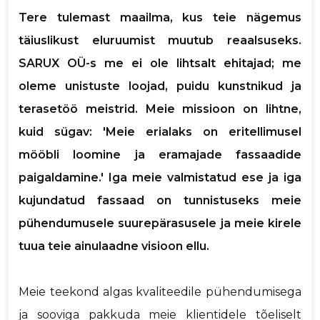
Tere tulemast maailma, kus teie nägemus
p
Saaja e-mail
täiuslikust eluruumist muutub reaalsuseks.
SARUX OÜ-s me ei ole lihtsalt ehitajad; me
Sinu nimi
oleme unistuste loojad, puidu kunstnikud ja
terasetöö meistrid. Meie missioon on lihtne,
Sinu kommentaar
kuid sügav: 'Meie erialaks on eritellimusel
mööbli loomine ja eramajade fassaadide
paigaldamine.' Iga meie valmistatud ese ja iga
kujundatud fassaad on tunnistuseks meie
pühendumusele suurepärasusele ja meie kirele
tuua teie ainulaadne visioon ellu.
Meie teekond algas kvaliteedile pühendumisega
ja sooviga pakkuda meie klientidele tõeliselt