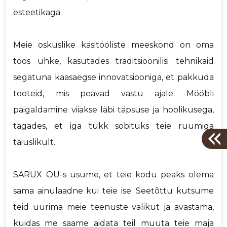
esteetikaga.
Meie oskuslike käsitööliste meeskond on oma
töös uhke, kasutades traditsioonilisi tehnikaid
segatuna kaasaegse innovatsiooniga, et pakkuda
tooteid, mis peavad vastu ajale. Mööbli
paigaldamine viiakse läbi täpsuse ja hoolikusega,
tagades, et iga tükk sobituks teie ruumiga
täiuslikult.
SARUX OÜ-s usume, et teie kodu peaks olema
sama ainulaadne kui teie ise. Seetõttu kutsume
teid uurima meie teenuste valikut ja avastama,
kuidas me saame aidata teil muuta teie maja