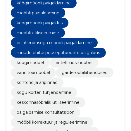
köögimööbli paigaldamine
mööbli paigaldamine
köögimööbli paigaldus
mööbli utiliseerimine
erilahendusega mööbli paigaldamine
muude ehituspuusepatoodete paigaldus
köögimööbel
eritellimusmööbel
vannitoamööbel
garderoobilahendused
kontorid ja äripinnad
kogu korteri tühjendamine
keskonnasõbralik utiliseerimine
paigaldamise konsultatsioon
mööbli korrektuur ja reguleerimine