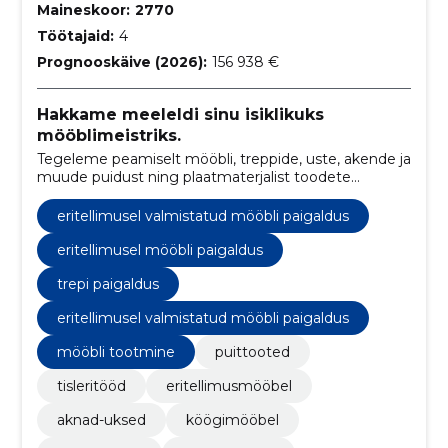
Maineskoor:
2770
Töötajaid:
4
Prognooskäive (2026):
156 938 €
Hakkame meeleldi sinu isiklikuks
mööblimeistriks.
Tegeleme peamiselt mööbli, treppide, uste, akende ja
muude puidust ning plaatmaterjalist toodete
valmistamisega eritellimusel.
eritellimusel valmistatud mööbli paigaldus
eritellimusel mööbli paigaldus
trepi paigaldus
eritellimusel valmistatud mööbli paigaldus
mööbli tootmine
puittooted
tisleritööd
eritellimusmööbel
aknad-uksed
köögimööbel