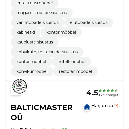
eritellimusmööbel
magamistubade sisustus
vannitubade sisustus
elutubade sisustus
kabinetid
kontorimööbel
kaupluste sisustus
kohvikute, restoranide sisustus
kontorimööbel
hotellimööbel
kohvikumööbel
restoranimööbel
4.5
18 hinnangut
BALTICMASTER
Harjumaa
OÜ