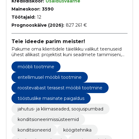
Krediidiskoor:
Usaldusväärne
Maineskoor:
3590
Töötajaid:
12
Prognooskäive (2026):
827 261 €
Teie ideede parim meister!
Pakume oma klientidele täielikku valikut teenuseid
ühest allikast: projektist kuni seadmete tarnimiseni,
nende paigaldamise ja hoolduseni.
mööbli tootmine
eritellimusel mööbli tootmine
roostevabast terasest mööbli tootmine
tööstuslike masinate paigaldus
jahutus- ja kliimaseaded, soojuspumbad
konditsioneerimissüsteemid
konditsioneerid
köögitehnika