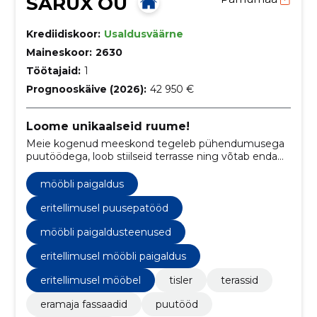
SARUX OÜ
Krediidiskoor:
Usaldusväärne
Maineskoor:
2630
Töötajaid:
1
Prognooskäive (2026):
42 950 €
Loome unikaalseid ruume!
Meie kogenud meeskond tegeleb pühendumusega
puutöödega, loob stiilseid terrasse ning võtab enda
hoole alla ka fassaadide kujundamise.
mööbli paigaldus
eritellimusel puusepatööd
mööbli paigaldusteenused
eritellimusel mööbli paigaldus
eritellimusel mööbel
tisler
terassid
eramaja fassaadid
puutööd