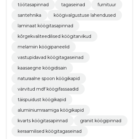
töötasapinnad
tagaseinad
furnituur
santehnika
köögivalgustuse lahendused
laminaat köögitasapinnad
kõrgekvaliteedilised köögitarvikud
melamiin köögipaneelid
vastupidavad köögitagaseinad
kaasaegne köögidisain
naturaalne spoon köögikapid
värvitud mdf köögifassaadid
täispuidust köögikapid
alumiiniumraamiga köögikapid
kvarts köögitasapinnad
graniit köögipinnad
keraamilised köögitagaseinad