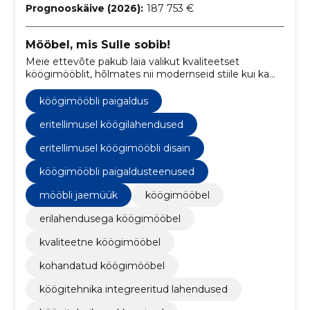
Prognooskäive (2026):
187 753 €
Mööbel, mis Sulle sobib!
Meie ettevõte pakub laia valikut kvaliteetset
köögimööblit, hõlmates nii modernseid stiile kui ka
traditsioonilist disaini, ning oleme spetsialiseerunud
funktsionaalsetele lahendustele, mis vastavad
köögimööbli paigaldus
klientide individuaalsetele vajadustele.
eritellimusel köögilahendused
eritellimusel köögimööbli disain
köögimööbli paigaldusteenused
mööbli jaemüük
köögimööbel
erilahendusega köögimööbel
kvaliteetne köögimööbel
kohandatud köögimööbel
köögitehnika integreeritud lahendused