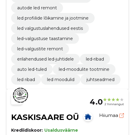
autode led remont
led profiilide lõikamine ja jootmine
led valgustuslahendused eestis
led-valgustuse taastamine
led-valgustite remont
erilahendused led-juhtidele
led-ribad
auto led-tuled
led-moodulite tootmine
led ribad
led moodulid
juhtseadmed
4.0
2 hinnangut
KASKISAARE OÜ
Hiiumaa
Krediidiskoor:
Usaldusväärne