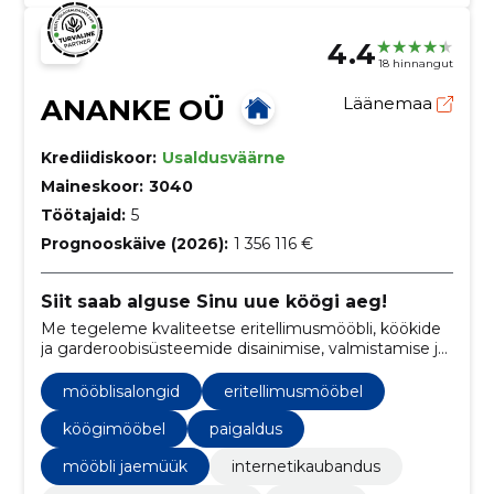
4.4
18 hinnangut
ANANKE OÜ
Läänemaa
Krediidiskoor:
Usaldusväärne
Maineskoor:
3040
Töötajaid:
5
Prognooskäive (2026):
1 356 116 €
Siit saab alguse Sinu uue köögi aeg!
Me tegeleme kvaliteetse eritellimusmööbli, köökide
ja garderoobisüsteemide disainimise, valmistamise ja
paigaldamisega, pakkudes personaalseid ja
funktsionaalseid sisekujunduslahendusi.
mööblisalongid
eritellimusmööbel
köögimööbel
paigaldus
mööbli jaemüük
internetikaubandus