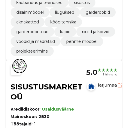
kaubandus ja teenused
sisustus
disainimööbel
liuguksed
garderoobid
aknakatted
köögitehnika
garderoobi-toad
kapid
riiulid ja korvid
voodid ja madratsid
pehme mööbel
projekteerimine
5.0
1 hinnang
SISUSTUSMARKET
Harjumaa
OÜ
Krediidiskoor:
Usaldusväärne
Maineskoor:
2830
Töötajaid:
1