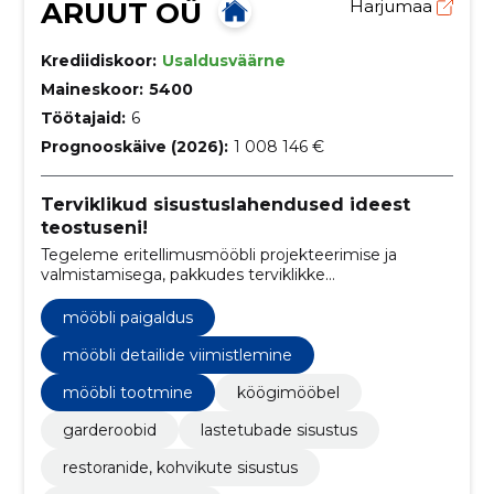
ARUUT OÜ
Harjumaa
Krediidiskoor:
Usaldusväärne
Maineskoor:
5400
Töötajaid:
6
Prognooskäive (2026):
1 008 146 €
Terviklikud sisustuslahendused ideest
teostuseni!
Tegeleme eritellimusmööbli projekteerimise ja
valmistamisega, pakkudes terviklikke
sisustuslahendusi alates köögimööblist ja
garderoobisüsteemidest kuni kontorite, restoranide ja
mööbli paigaldus
hotellide sisustuseni.
mööbli detailide viimistlemine
mööbli tootmine
köögimööbel
garderoobid
lastetubade sisustus
restoranide, kohvikute sisustus