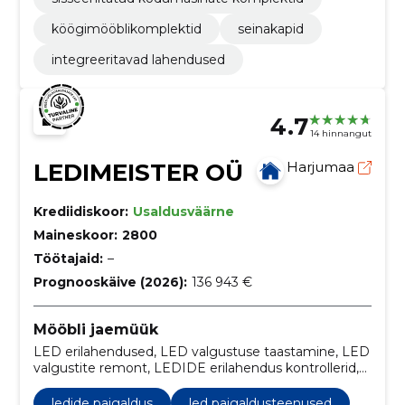
köögimööblikomplektid
seinakapid
integreeritavad lahendused
4.7
14 hinnangut
LEDIMEISTER OÜ
Harjumaa
Krediidiskoor:
Usaldusväärne
Maineskoor:
2800
Töötajaid:
–
Prognooskäive (2026):
136 943 €
Mööbli jaemüük
LED erilahendused, LED valgustuse taastamine, LED
valgustite remont, LEDIDE erilahendus kontrollerid,
LEDide paigaldus, LED ribad,, auto LED tuled, LED
moodulite tootmine., LED kontrollerite
ledide paigaldus
led paigaldusteenused