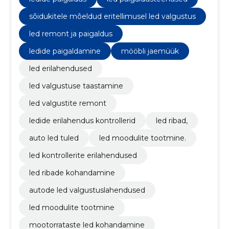
erilahendused, LED paigaldusteenused
sõidukitele mõeldud eritellimusel led valgustus
led remont ja paigaldus
ledide paigaldamine
mööbli jaemüük
led erilahendused
led valgustuse taastamine
led valgustite remont
ledide erilahendus kontrollerid
led ribad,
auto led tuled
led moodulite tootmine.
led kontrollerite erilahendused
led ribade kohandamine
autode led valgustuslahendused
led moodulite tootmine
mootorrataste led kohandamine