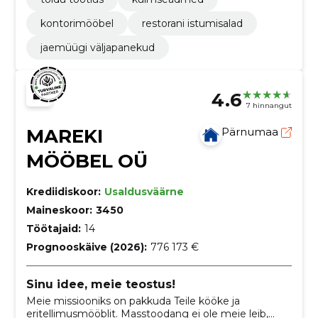
kontorimööbel
restorani istumisalad
jaemüügi väljapanekud
4.6
7 hinnangut
MAREKI
Pärnumaa
MÖÖBEL OÜ
Krediidiskoor:
Usaldusväärne
Maineskoor:
3450
Töötajaid:
14
Prognooskäive (2026):
776 173 €
Sinu idee, meie teostus!
Meie missiooniks on pakkuda Teile kööke ja
eritellimusmööblit. Masstoodang ei ole meie leib,