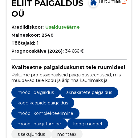
ELIIT PAIGALDUS
Tartumaa
OÜ
Krediidiskoor:
Usaldusväärne
Maineskoor:
2540
Töötajaid:
1
Prognooskäive (2026):
34 666 €
Kvaliteetne paigalduskunst teie ruumides!
Pakume professionaalseid paigaldusteenuseid, mis
muudavad teie kodu ja äripinna kaunimaks ja
funktsionaalsemaks.
mööbli paigaldus
aknakatete paigaldus
köögikappide paigaldus
mööbli komplekteerimine
mööbli paigutamine
köögimööbel
sisekujundus
montaaž