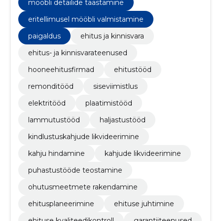
mööbli detailide taastamine
eritellimusel mööbli valmistamine
paigaldus
ehitus ja kinnisvara
ehitus- ja kinnisvarateenused
hooneehitusfirmad
ehitustööd
remonditööd
siseviimistlus
elektritööd
plaatimistööd
lammutustööd
haljastustööd
kindlustuskahjude likvideerimine
kahju hindamine
kahjude likvideerimine
puhastustööde teostamine
ohutusmeetmete rakendamine
ehitusplaneerimine
ehituse juhtimine
ehituse kvaliteedikontroll
garantiiteenused