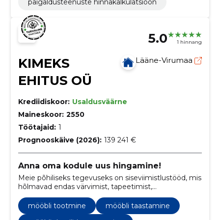
paigaldusteenuste hinnakalkulatsioon
5.0
1 hinnang
KIMEKS
Lääne-Virumaa
EHITUS OÜ
Krediidiskoor:
Usaldusväärne
Maineskoor:
2550
Töötajaid:
1
Prognooskäive (2026):
139 241 €
Anna oma kodule uus hingamine!
Meie põhiliseks tegevuseks on siseviimistlustööd, mis
hõlmavad endas värvimist, tapeetimist,
põrandakatete paigaldamist, dekoratiivset krohvimist
ning palju muud.
mööbli tootmine
mööbli taastamine