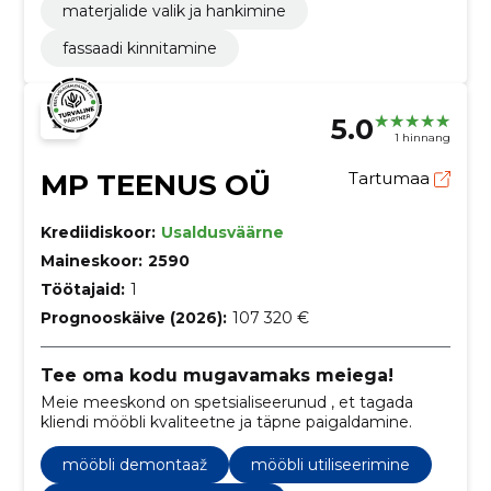
materjalide valik ja hankimine
fassaadi kinnitamine
5.0
1 hinnang
MP TEENUS OÜ
Tartumaa
Krediidiskoor:
Usaldusväärne
Maineskoor:
2590
Töötajaid:
1
Prognooskäive (2026):
107 320 €
Tee oma kodu mugavamaks meiega!
Meie meeskond on spetsialiseerunud , et tagada
kliendi mööbli kvaliteetne ja täpne paigaldamine.
mööbli demontaaž
mööbli utiliseerimine