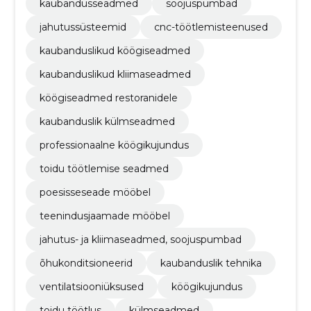
kaubandusseadmed
soojuspumbad
jahutussüsteemid
cnc-töötlemisteenused
kaubanduslikud köögiseadmed
kaubanduslikud kliimaseadmed
köögiseadmed restoranidele
kaubanduslik külmseadmed
professionaalne köögikujundus
toidu töötlemise seadmed
poesisseseade mööbel
teenindusjaamade mööbel
jahutus- ja kliimaseadmed, soojuspumbad
õhukonditsioneerid
kaubanduslik tehnika
ventilatsiooniüksused
köögikujundus
toidu töötlus
külmseadmed