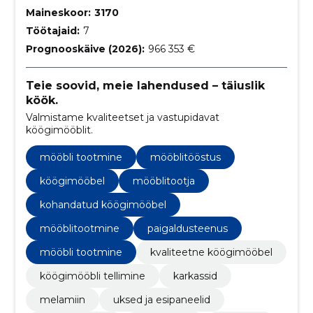
Maineskoor:
3170
Töötajaid:
7
Prognooskäive (2026):
966 353 €
Teie soovid, meie lahendused – täiuslik
köök.
Valmistame kvaliteetset ja vastupidavat
köögimööblit.
mööbli tootmine
mööblitööstus
köögimööbel
mööblitootja
kohandatud köögimööbel
mööblitootmine
paigaldusteenus
mööbli tootmine
kvaliteetne köögimööbel
köögimööbli tellimine
karkassid
melamiin
uksed ja esipaneelid