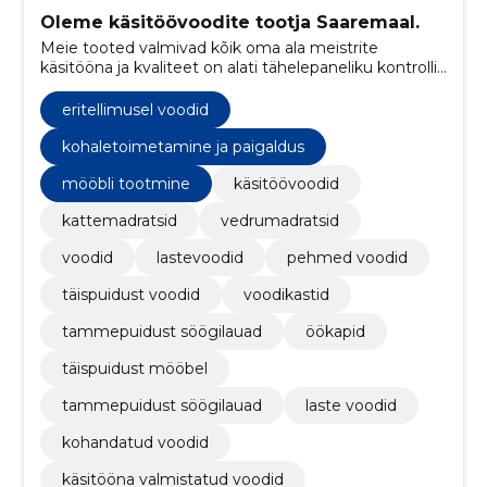
Oleme käsitöövoodite tootja Saaremaal.
Meie tooted valmivad kõik oma ala meistrite
käsitööna ja kvaliteet on alati tähelepaneliku kontrolli
all. Toodede disaini ja pildid teeme alati 100% ise.
eritellimusel voodid
kohaletoimetamine ja paigaldus
mööbli tootmine
käsitöövoodid
kattemadratsid
vedrumadratsid
voodid
lastevoodid
pehmed voodid
täispuidust voodid
voodikastid
tammepuidust söögilauad
öökapid
täispuidust mööbel
tammepuidust söögilauad
laste voodid
kohandatud voodid
käsitööna valmistatud voodid