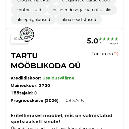
köögikomplektid
elegantsed garderoobid
kontorilauad
erilahendusega raamaturiiulid
uksepaigaldused
akna seadistused
5.0
7 hinnangut
TARTU
Tartumaa
MÖÖBLIKODA OÜ
Krediidiskoor:
Usaldusväärne
Maineskoor:
2700
Töötajaid:
8
Prognooskäive (2026):
1 108 574 €
Eritellimusel mööbel, mis on valmistatud
spetsiaalselt sinule!
Ühendame kunstilise disaini, kõrgetasemelise