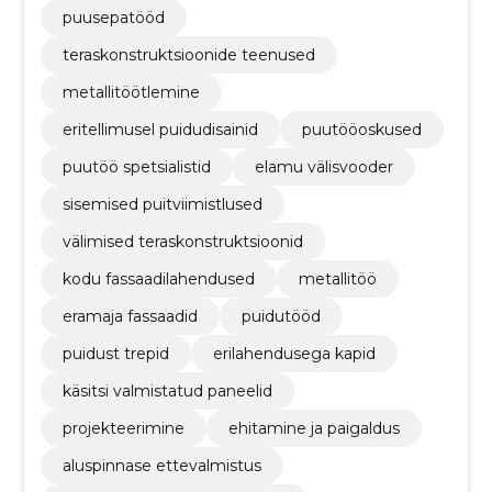
puusepatööd
teraskonstruktsioonide teenused
metallitöötlemine
eritellimusel puidudisainid
puutööoskused
puutöö spetsialistid
elamu välisvooder
sisemised puitviimistlused
välimised teraskonstruktsioonid
kodu fassaadilahendused
metallitöö
eramaja fassaadid
puidutööd
puidust trepid
erilahendusega kapid
käsitsi valmistatud paneelid
projekteerimine
ehitamine ja paigaldus
aluspinnase ettevalmistus