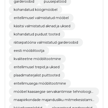
garderoobid
puusepatööd
kohandatud köögimööbel
eritellimusel valmistatud mööbel
käsitsi valmistatud aknad ja uksed
kohandatud puidust tooted
rätsepatööna valmistatud garderoobid
eesti mööblitootja
kvaliteetne mööblitootmine
eritellimusel trepid ja uksed
plaadimaterjalist puittooted
eritellimusega mööblitootmine
mööbel kaasaegse servakantimise tehnoloogia
ga
maapiirkondade majandusliku mitmekesistamis
e investeering