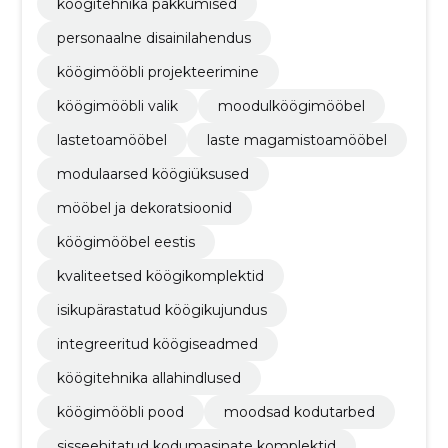
köögitehnika pakkumised
personaalne disainilahendus
köögimööbli projekteerimine
köögimööbli valik
moodulköögimööbel
lastetoamööbel
laste magamistoamööbel
modulaarsed köögiüksused
mööbel ja dekoratsioonid
köögimööbel eestis
kvaliteetsed köögikomplektid
isikupärastatud köögikujundus
integreeritud köögiseadmed
köögitehnika allahindlused
köögimööbli pood
moodsad kodutarbed
sisseehitatud kodumasinate komplektid