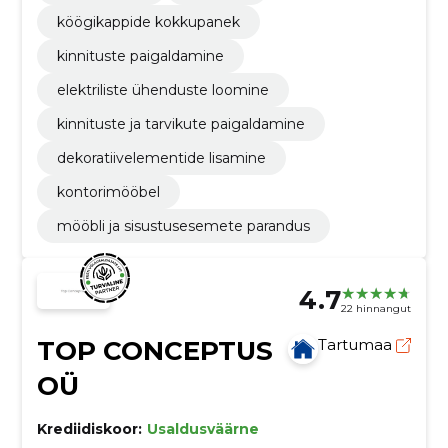
köögikappide kokkupanek
kinnituste paigaldamine
elektriliste ühenduste loomine
kinnituste ja tarvikute paigaldamine
dekoratiivelementide lisamine
kontorimööbel
mööbli ja sisustusesemete parandus
4.7
22 hinnangut
TOP CONCEPTUS
Tartumaa
OÜ
Krediidiskoor:
Usaldusväärne