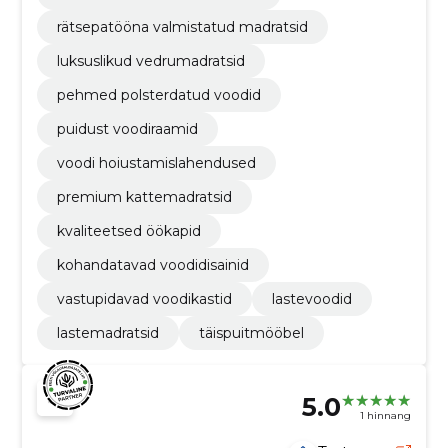
rätsepatööna valmistatud madratsid
luksuslikud vedrumadratsid
pehmed polsterdatud voodid
puidust voodiraamid
voodi hoiustamislahendused
premium kattemadratsid
kvaliteetsed öökapid
kohandatavad voodidisainid
vastupidavad voodikastid
lastevoodid
lastemadratsid
täispuitmööbel
5.0
1 hinnang