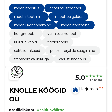
pigem oleme suunatud just erineva kodumööbli,
köökide ja garderoobide valmistamisele, kus
mööblitööstus
eritellimusmööbel
standardmõõtudega asjad ei sobi, ei mahu või on
mõni toanurk just selline, mis nõuab erilahendust.
mööbli tootmine
mööbli paigaldus
mööbli kohandamine
mööblitootmine
köögimööbel
vannitoamööbel
riiulid ja kapid
garderoobid
sektsioonkapid
puitmarerjalide saagimine
transport kaubikuga
varustusteenus
5.0
1 hinnang
KNOLLE KÖÖGID
Harjumaa
OÜ
Krediidiskoor:
Usaldusväärne