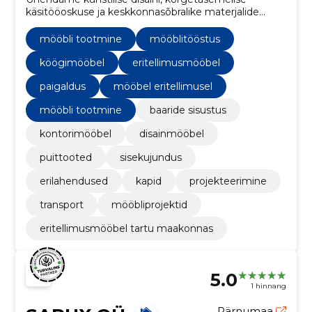
käsitööoskuse ja keskkonnasõbralike materjalide
kasutamise, luues seeläbi kaasaegseid ja
funktsionaalseid sisustuslahendusi.
mööbli tootmine
mööblitööstus
köögimööbel
eritellimusmööbel
paigaldus
mööbel eritellimusel
mööbli tootmine
baaride sisustus
kontorimööbel
disainmööbel
puittooted
sisekujundus
erilahendused
kapid
projekteerimine
transport
mööbliprojektid
eritellimusmööbel tartu maakonnas
5.0
1 hinnang
Pärnumaa