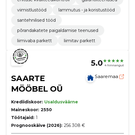
viimistlustööd
lammutus - ja koristustööd
santehnilised tööd
põrandakatete paigaldamise teenused
liimivaba parkett
liimitav parkett
5.0
4 hinnangut
SAARTE
Saaremaa
MÖÖBEL OÜ
Krediidiskoor:
Usaldusväärne
Maineskoor:
2550
Töötajaid:
1
Prognooskäive (2026):
256 308 €