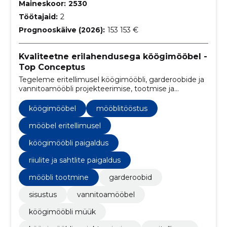
Maineskoor:
2530
Töötajaid:
2
Prognooskäive (2026):
153 153 €
Kvaliteetne erilahendusega köögimööbel -
Top Conceptus
Tegeleme eritellimusel köögimööbli, garderoobide ja
vannitoamööbli projekteerimise, tootmise ja
paigaldusega Tartus.
köögimööbel
mööblitööstus
mööbel eritellimusel
köögimööbli paigaldus
riiulite ja sahtlite paigaldus
mööbli tootmine
garderoobid
sisustus
vannitoamööbel
köögimööbli müük