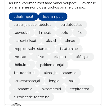
Asume Võrumaa metsade vahel Verijärvel. Elevandile
omane enesekindlus ja töökus on meid viinud
liimpuitkomponentide valdkonna turuliidriks terves
Euroopas.
tislerliimpuit
tislerliimpuit
puidu- ja paberitööstus
puidutööstus
saeveskid
liimpuit
pefc
fsc
ncs sertifikaat
uksed
aknad
treppide valmistamine
istutamine
metsad
käive
eksport
töötajad
töökultuur
pakkematerjal
liistutoorikud
akna- ja ukseraamid
karkassimaterjal
lengid
palk
ukseraamid
aknaraamid
trepitooted
puitplaatide tootmine