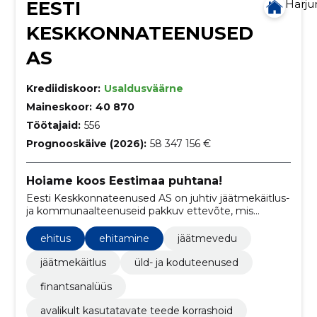
EESTI
Harj
KESKKONNATEENUSED
AS
Krediidiskoor:
Usaldusväärne
Maineskoor:
40 870
Töötajaid:
556
Prognooskäive (2026):
58 347 156 €
Hoiame koos Eestimaa puhtana!
Eesti Keskkonnateenused AS on juhtiv jäätmekäitlus-
ja kommunaalteenuseid pakkuv ettevõte, mis
spetsialiseerub olmejäätmete kogumisele,
ehitusjäätmete käitlemisele, taaskasutatavate
ehitus
ehitamine
jäätmevedu
jäätmete kokkuostule ning mitmetele muudele
keskkonnahoidlikele teenustele.
jäätmekäitlus
üld- ja koduteenused
finantsanalüüs
avalikult kasutatavate teede korrashoid