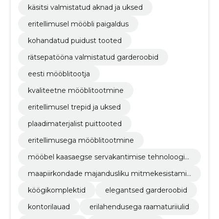
käsitsi valmistatud aknad ja uksed
eritellimusel mööbli paigaldus
kohandatud puidust tooted
rätsepatööna valmistatud garderoobid
eesti mööblitootja
kvaliteetne mööblitootmine
eritellimusel trepid ja uksed
plaadimaterjalist puittooted
eritellimusega mööblitootmine
mööbel kaasaegse servakantimise tehnoloogia
ga
maapiirkondade majandusliku mitmekesistamis
e investeering
köögikomplektid
elegantsed garderoobid
kontorilauad
erilahendusega raamaturiiulid