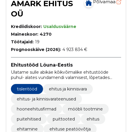
AMARK EHITUS
Põlvamaa
OÜ
Krediidiskoor:
Usaldusväärne
Maineskoor:
4270
Töötajaid:
19
Prognooskäive (2026):
4 923 834 €
Ehitustööd Lõuna-Eestis
Ulatame sulle abikäe kõikvõimalike ehitustööde
puhul- alates vundamendi valamisest, lõpetades
võtmete üleandmisega. Ehitusele lisaks oleme väga
osavad ka unikaalsete puitlahenduste nagu seda on
tisleritööd
ehitus ja kinnisvara
uksed, trepid, aknad valmistamisel.
ehitus- ja kinnisvarateenused
hooneehitusfirmad
mööbli tootmine
puitehitised
puittooted
ehitus
ehitamine
ehituse peatöövõtja