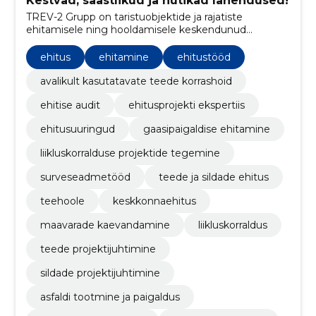
Kestvad, säästlikud ja nutikad lahendused!
TREV-2 Grupp on taristuobjektide ja rajatiste
ehitamisele ning hooldamisele keskendunud
ettevõte.
ehitus
ehitamine
ehitustööd
avalikult kasutatavate teede korrashoid
ehitise audit
ehitusprojekti ekspertiis
ehitusuuringud
gaasipaigaldise ehitamine
liikluskorralduse projektide tegemine
surveseadmetööd
teede ja sildade ehitus
teehoole
keskkonnaehitus
maavarade kaevandamine
liikluskorraldus
teede projektijuhtimine
sildade projektijuhtimine
asfaldi tootmine ja paigaldus