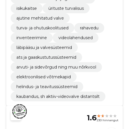
isikukaitse
ürituste turvalisus
ajutine mehitatud valve
turva- ja ohutuskoolitused
rahavedu
inventeerimine
videolahendused
läbipääsu ja valvesüsteemid
ats ja gaaskustutussüsteemid
arvuti- ja sidevõrgud ning muu nõrkvool
elektroonilised võtmekapid
helindus- ja teavitussüsteemid
kaubandus, sh aktiiv-videovalve distantsilt
1.6
230 hinnangut