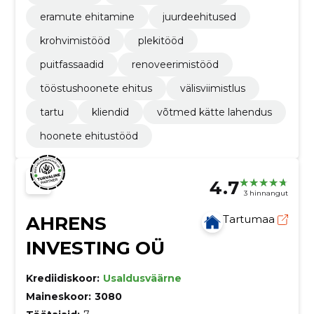
eramute ehitamine
juurdeehitused
krohvimistööd
plekitööd
puitfassaadid
renoveerimistööd
tööstushoonete ehitus
välisviimistlus
tartu
kliendid
võtmed kätte lahendus
hoonete ehitustööd
4.7
3 hinnangut
AHRENS
Tartumaa
INVESTING OÜ
Krediidiskoor:
Usaldusväärne
Maineskoor:
3080