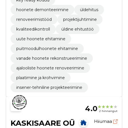
key ready kodud
hoonete demonteerimine
üldehitus
renoveerimistööd
projektijuhtimine
kvaliteedikontroll
üldine ehitustöö
uute hoonete ehitamine
puitmoodulhoonete ehitamine
vanade hoonete rekonstrueerimine
ajalooliste hoonete renoveerimine
plaatimine ja krohvimine
insener-tehniline projekteerimine
4.0
2 hinnangut
KASKISAARE OÜ
Hiiumaa