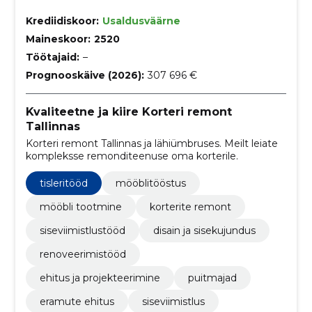
Krediidiskoor:
Usaldusväärne
Maineskoor:
2520
Töötajaid:
–
Prognooskäive (2026):
307 696 €
Kvaliteetne ja kiire Korteri remont
Tallinnas
Korteri remont Tallinnas ja lähiümbruses. Meilt leiate
kompleksse remonditeenuse oma korterile.
tisleritööd
mööblitööstus
mööbli tootmine
korterite remont
siseviimistlustööd
disain ja sisekujundus
renoveerimistööd
ehitus ja projekteerimine
puitmajad
eramute ehitus
siseviimistlus