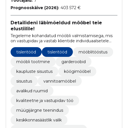
Töötajaid:
7
Prognooskäive (2026):
403 572 €
Detailideni läbimõeldud mööbel teie
elustiilile!
Tegeleme kohandatud mööbli valmistamisega, mis
on vastupidav ja vastab klientide individuaalsetele
vajadustele.
tisleritööd
tisleritööd
mööblitööstus
mööbli tootmine
garderoobid
kaupluste sisustus
köögimööbel
sisustus
vannitoamööbel
avalikud ruumid
kvaliteetne ja vastupidav töö
müügijärgne teenindus
keskkonnasäästlik valik