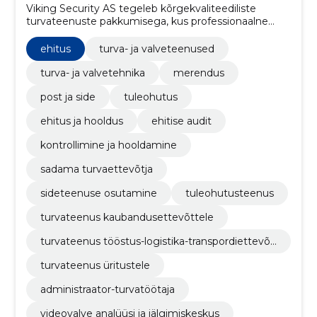
Viking Security AS tegeleb kõrgekvaliteediliste
turvateenuste pakkumisega, kus professionaalne
meeskond tagab klientidele tipptasemel turvalisuse,
toetudes pidevale töötajate arengule ja koolitamisele.
ehitus
turva- ja valveteenused
turva- ja valvetehnika
merendus
post ja side
tuleohutus
ehitus ja hooldus
ehitise audit
kontrollimine ja hooldamine
sadama turvaettevõtja
sideteenuse osutamine
tuleohutusteenus
turvateenus kaubandusettevõttele
turvateenus tööstus-logistika-transpordiettevõt
tele
turvateenus üritustele
administraator-turvatöötaja
videovalve analüüsi ja jälgimiskeskus