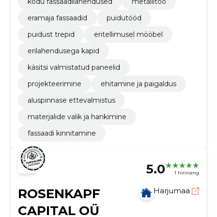
kodu fassaadilahendused
metallitöö
eramaja fassaadid
puidutööd
puidust trepid
eritellimusel mööbel
erilahendusega kapid
käsitsi valmistatud paneelid
projekteerimine
ehitamine ja paigaldus
aluspinnase ettevalmistus
materjalide valik ja hankimine
fassaadi kinnitamine
5.0
1 hinnang
ROSENKAPF
Harjumaa
CAPITAL OÜ