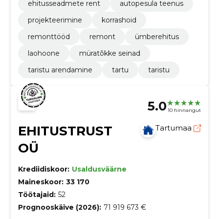
ehitusseadmete rent
autopesula teenus
projekteerimine
korrashoid
remonttööd
remont
ümberehitus
laohoone
müratõkke seinad
taristu arendamine
tartu
taristu
5.0
10 hinnangut
EHITUSTRUST
Tartumaa
OÜ
Krediidiskoor:
Usaldusväärne
Maineskoor:
33 170
Töötajaid:
52
Prognooskäive (2026):
71 919 673 €