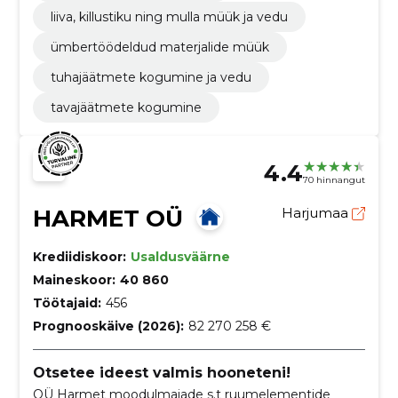
liiva, killustiku ning mulla müük ja vedu
ümbertöödeldud materjalide müük
tuhajäätmete kogumine ja vedu
tavajäätmete kogumine
4.4
70 hinnangut
HARMET OÜ
Harjumaa
Krediidiskoor:
Usaldusväärne
Maineskoor:
40 860
Töötajaid:
456
Prognooskäive (2026):
82 270 258 €
Otsetee ideest valmis hooneteni!
OÜ Harmet moodulmajade s.t ruumelementide