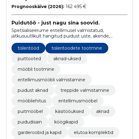
Prognooskäive (2026):
162 495 €
Puidutöö - just nagu sina soovid.
Spetsialiseerume eritellimusel valmistatud,
jätkusuutlikult hangitud puidust uste, akende,
treppide ja mööbli loomisel, tuues kliendi kodule
ainulaadseid ja stiilseid lahendusi.
tisleritööd
tisleritoodete tootmine
puittooted
aknad-uksed
mööbli tootmine
eritellimusmööbli valmistamine
puidust aknad
treppide valmistamine
mööbliehitus
eritellimusmööbel
puitmööbel
käsitööuksed
aknad
puidudisain
köögikapid
garderoobid ja kapid
elutoa komplektid