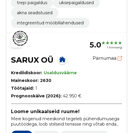
trepi paigaldus
uksepaigaldused
akna seadistused
integreeritud mööblilahendused
5.0
1 hinnang
SARUX OÜ
Pärnumaa
Krediidiskoor:
Usaldusväärne
Maineskoor:
2630
Töötajaid:
1
Prognooskäive (2026):
42 950 €
Loome unikaalseid ruume!
Meie kogenud meeskond tegeleb pühendumusega
puutöödega, loob stiilseid terrasse ning võtab enda
hoole alla ka fassaadide kujundamise.