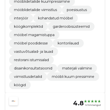
mööblidetailide kuumpressimine
mööblidetailide viimistlus
poesisustus
interjöör
kohandatud mööbel
köögikomplektid
garderoobisüsteemid
mööbel magamistuppa
mööbel poodidesse
kontorilauad
vastuvõtualad- ja lauad
restorani istumisalad
disainikonsultatsioonid
materjali valimine
viimistlusdetailid
mööbli kuum pressimine
köögid
4.8
4 hinnangut