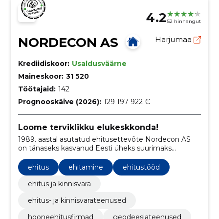
4.2
52 hinnangut
NORDECON AS
Harjumaa
Krediidiskoor:
Usaldusväärne
Maineskoor:
31 520
Töötajaid:
142
Prognooskäive (2026):
129 197 922 €
Loome terviklikku elukeskkonda!
1989. aastal asutatud ehitusettevõte Nordecon AS
on tänaseks kasvanud Eesti üheks suurimaks
ehituskontserniks.
ehitus
ehitamine
ehitustööd
ehitus ja kinnisvara
ehitus- ja kinnisvarateenused
hooneehitusfirmad
geodeesiateenused