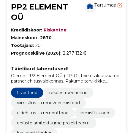
PP2 ELEMENT
Tartumaa
OÜ
Krediidiskoor:
Riskantne
Maineskoor:
2870
Töötajaid:
20
Prognooskäive (2026):
2 277 132 €
Täielikud lahendused!
Oleme PP2 Element OÜ (PPTO), teie usaldusväärne
partner ehitusvaldkonnas. Pakume terviklikke
lahendusi alates uute hoonete ehitamisest kuni
renoveerimise ja rekonstrueerimiseni.
tisleritööd
rekonstrueerimine
viimistlus- ja renoveerimistööd
üldehitus- ja remonttööd
viimistlustööd
ehitiste arhitektuurne projekteerimi