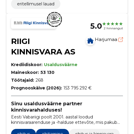
eritellimusel lauad
5.0
2 hinnangut
RIIGI
Harjumaa
KINNISVARA AS
Krediidiskoor:
Usaldusväärne
Maineskoor:
53 130
Töötajaid:
268
Prognooskäive (2026):
153 795 292 €
Sinu usaldusväärne partner
kinnisvarahalduses!
Eesti Vabariigi poolt 2001. aastal loodud
kinnisvaraarenduse ja -halduse ettevõte, mis pakub
tõhusaid teenuseid peamiselt riigiasutustele ja
avalikele teenuste pakkujatele.