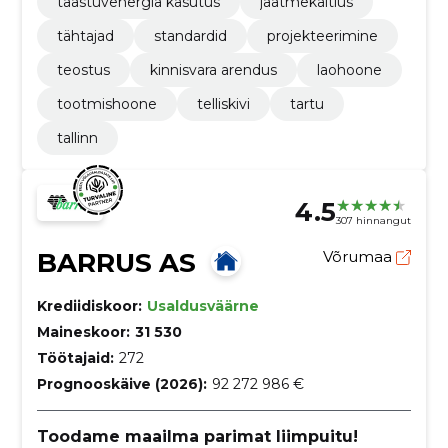
taastuvenergia kasutus
jäätmekäitlus
tähtajad
standardid
projekteerimine
teostus
kinnisvara arendus
laohoone
tootmishoone
telliskivi
tartu
tallinn
4.5
307 hinnangut
BARRUS AS
Võrumaa
Krediidiskoor:
Usaldusväärne
Maineskoor:
31 530
Töötajaid:
272
Prognooskäive (2026):
92 272 986 €
Toodame maailma parimat liimpuitu!