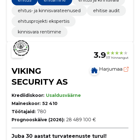
ehitus
ehitamine
ehitus ja kinnisvara
ehitus- ja kinnisvarateenused
ehitise audit
ehitusprojekti ekspertiis
kinnisvara rentimine
3.9
117 hinnangut
VIKING
Harjumaa
SECURITY AS
Krediidiskoor:
Usaldusväärne
Maineskoor:
52 410
Töötajaid:
780
Prognooskäive (2026):
28 489 100 €
Juba 30 aastat turvateenuste turul!