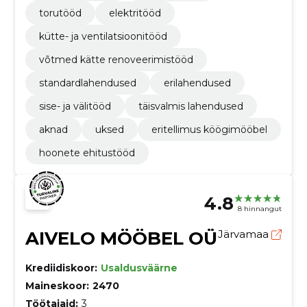
torutööd
elektritööd
kütte- ja ventilatsioonitööd
võtmed kätte renoveerimistööd
standardlahendused
erilahendused
sise- ja välitööd
täisvalmis lahendused
aknad
uksed
eritellimus köögimööbel
hoonete ehitustööd
4.8
8 hinnangut
AIVELO MÖÖBEL OÜ
Järvamaa
Krediidiskoor:
Usaldusväärne
Maineskoor:
2470
Töötajaid:
3