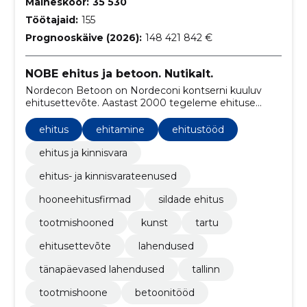
Maineskoor:
35 530
Töötajaid:
155
Prognooskäive (2026):
148 421 842 €
NOBE ehitus ja betoon. Nutikalt.
Nordecon Betoon on Nordeconi kontserni kuuluv
ehitusettevõte. Aastast 2000 tegeleme ehituse
peatöövõtu ja betoonitöödega.
ehitus
ehitamine
ehitustööd
ehitus ja kinnisvara
ehitus- ja kinnisvarateenused
hooneehitusfirmad
sildade ehitus
tootmishooned
kunst
tartu
ehitusettevõte
lahendused
tänapäevased lahendused
tallinn
tootmishoone
betoonitööd