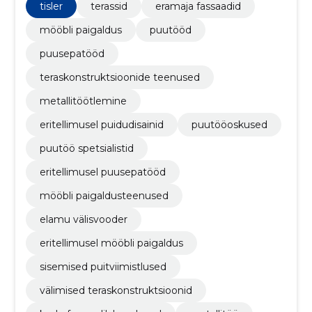
tisler
terassid
eramaja fassaadid
mööbli paigaldus
puutööd
puusepatööd
teraskonstruktsioonide teenused
metallitöötlemine
eritellimusel puidudisainid
puutööoskused
puutöö spetsialistid
eritellimusel puusepatööd
mööbli paigaldusteenused
elamu välisvooder
eritellimusel mööbli paigaldus
sisemised puitviimistlused
välimised teraskonstruktsioonid