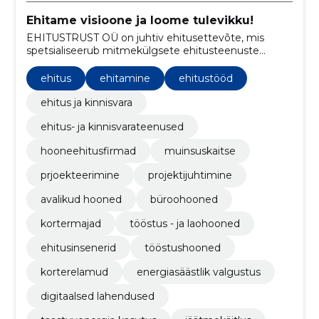
Ehitame visioone ja loome tulevikku!
EHITUSTRUST OÜ on juhtiv ehitusettevõte, mis
spetsialiseerub mitmekülgsete ehitusteenuste
pakkumisele alates tööstushoonetest ja avalikest
hoonetest kuni büroohoonete ning korterelamuteni.
ehitus
ehitamine
ehitustööd
ehitus ja kinnisvara
ehitus- ja kinnisvarateenused
hooneehitusfirmad
muinsuskaitse
prjoekteerimine
projektijuhtimine
avalikud hooned
büroohooned
kortermajad
tööstus - ja laohooned
ehitusinsenerid
tööstushooned
korterelamud
energiasäästlik valgustus
digitaalsed lahendused