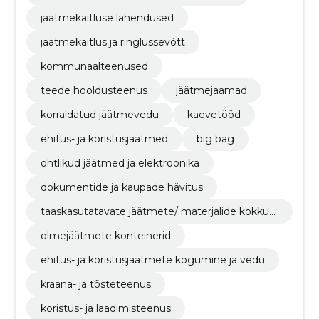
jäätmekäitluse lahendused
jäätmekäitlus ja ringlussevõtt
kommunaalteenused
teede hooldusteenus
jäätmejaamad
korraldatud jäätmevedu
kaevetööd
ehitus- ja koristusjäätmed
big bag
ohtlikud jäätmed ja elektroonika
dokumentide ja kaupade hävitus
taaskasutatavate jäätmete/ materjalide kokkuo
st
olmejäätmete konteinerid
ehitus- ja koristusjäätmete kogumine ja vedu
kraana- ja tõsteteenus
koristus- ja laadimisteenus