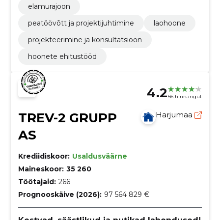
elamurajoon
peatöövõtt ja projektijuhtimine
laohoone
projekteerimine ja konsultatsioon
hoonete ehitustööd
4.2
56 hinnangut
TREV-2 GRUPP
Harjumaa
AS
Krediidiskoor:
Usaldusväärne
Maineskoor:
35 260
Töötajaid:
266
Prognooskäive (2026):
97 564 829 €