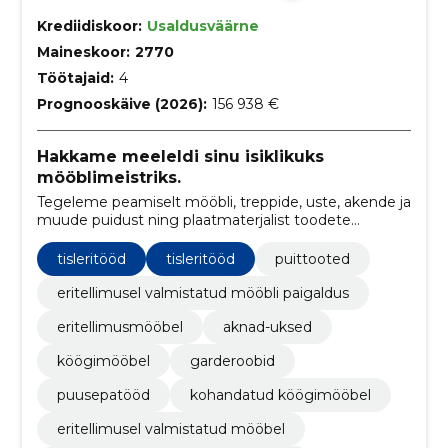
Krediidiskoor:
Usaldusväärne
Maineskoor:
2770
Töötajaid:
4
Prognooskäive (2026):
156 938 €
Hakkame meeleldi sinu isiklikuks
mööblimeistriks.
Tegeleme peamiselt mööbli, treppide, uste, akende ja
muude puidust ning plaatmaterjalist toodete
valmistamisega eritellimusel.
tisleritööd
tisleritööd
puittooted
eritellimusel valmistatud mööbli paigaldus
eritellimusmööbel
aknad-uksed
köögimööbel
garderoobid
puusepatööd
kohandatud köögimööbel
eritellimusel valmistatud mööbel