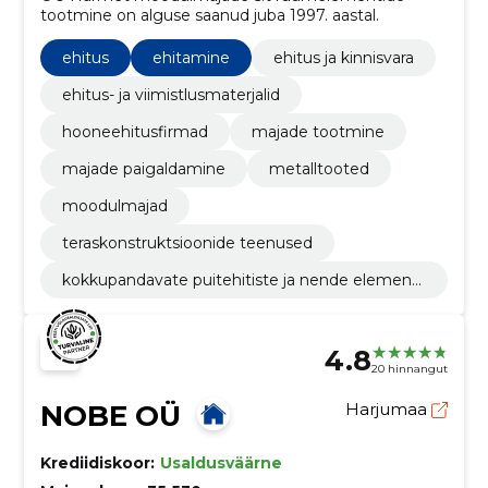
tootmine on alguse saanud juba 1997. aastal.
ehitus
ehitamine
ehitus ja kinnisvara
ehitus- ja viimistlusmaterjalid
hooneehitusfirmad
majade tootmine
majade paigaldamine
metalltooted
moodulmajad
teraskonstruktsioonide teenused
kokkupandavate puitehitiste ja nende elementi
de tootmine
4.8
20 hinnangut
NOBE OÜ
Harjumaa
Krediidiskoor:
Usaldusväärne