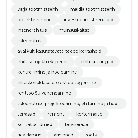
varja tootmistsehh
maidla tootmistsehh
projekteerimine
investeerimisteenused
insenerehitus
muinsuskaitse
tuleohutus
avalikult kasutatavate teede korrashoid
ehitusprojekti ekspertiis
ehitusuuringud
kontrollimine ja hooldamine
liikluskorralduse projektide tegemine
renttööjõu vahendamine
tuleohutuse projekteerimine, ehitamine ja hool
damine
terrassid
remont
kortermajad
kontaktandmed
terviserada
ridaelamud
äripinnad
rootsi