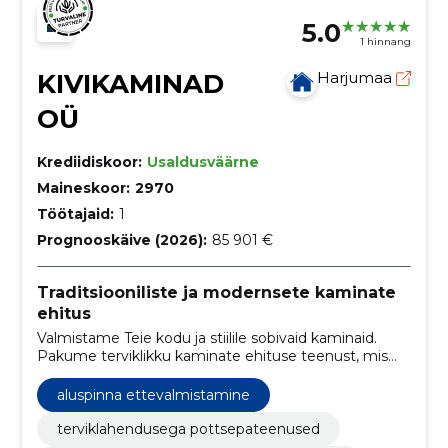
5.0
1 hinnang
KIVIKAMINAD
Harjumaa
OÜ
Krediidiskoor:
Usaldusväärne
Maineskoor:
2970
Töötajaid:
1
Prognooskäive (2026):
85 901 €
Traditsiooniliste ja modernsete kaminate
ehitus
Valmistame Teie kodu ja stiilile sobivaid kaminaid.
Pakume terviklikku kaminate ehituse teenust, mis
hõlmab konsultatsiooni, projekteerimist, kvaliteetset
kamina ehitust koos viimistlustöödega ja
aluspinna ettevalmistamine
dokumentatsioon koos küttmis ja hooldusjuhiste
instruktaaziga.
terviklahendusega pottsepateenused