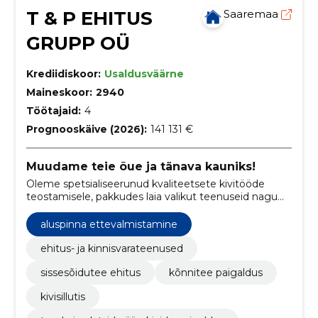
T & P EHITUS
Saaremaa
GRUPP OÜ
Krediidiskoor:
Usaldusväärne
Maineskoor:
2940
Töötajaid:
4
Prognooskäive (2026):
141 131 €
Muudame teie õue ja tänava kauniks!
Oleme spetsialiseerunud kvaliteetsete kivitööde
teostamisele, pakkudes laia valikut teenuseid nagu
tänava- ja äärekivide paigaldus ning erinevate
kivitoodete kasutamine.
aluspinna ettevalmistamine
ehitus- ja kinnisvarateenused
sissesõidutee ehitus
kõnnitee paigaldus
kivisillutis