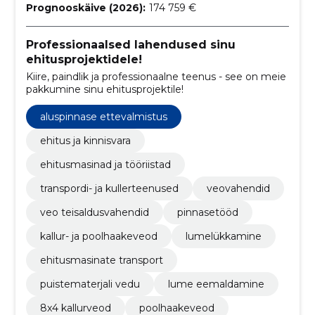
Prognooskäive (2026):
174 759 €
Professionaalsed lahendused sinu
ehitusprojektidele!
Kiire, paindlik ja professionaalne teenus - see on meie
pakkumine sinu ehitusprojektile!
aluspinnase ettevalmistus
ehitus ja kinnisvara
ehitusmasinad ja tööriistad
transpordi- ja kullerteenused
veovahendid
veo teisaldusvahendid
pinnasetööd
kallur- ja poolhaakeveod
lumelükkamine
ehitusmasinate transport
puistematerjali vedu
lume eemaldamine
​8x4 kallurveod
poolhaakeveod