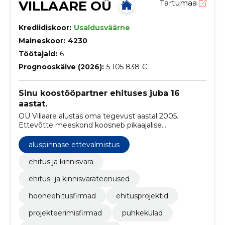
VILLAARE OÜ
Tartumaa
Krediidiskoor:
Usaldusväärne
Maineskoor:
4230
Töötajaid:
6
Prognooskäive (2026):
5 105 838 €
Sinu koostööpartner ehituses juba 16
aastat.
OÜ Villaare alustas oma tegevust aastal 2005.
Ettevõtte meeskond koosneb pikaajalise
kogemusega spetsialistidest.
aluspinnase ettevalmistus
ehitus ja kinnisvara
ehitus- ja kinnisvarateenused
hooneehitusfirmad
ehitusprojektid
projekteerimisfirmad
puhkekülad