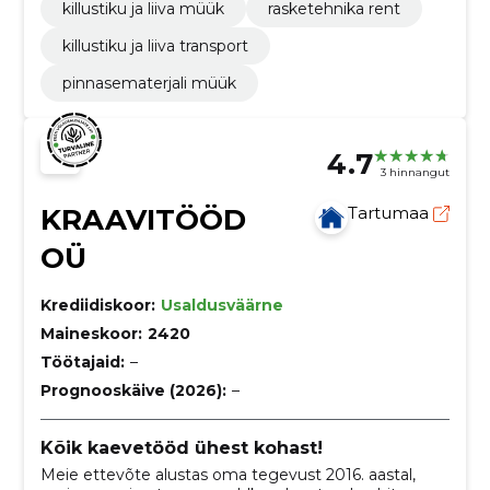
killustiku ja liiva müük
rasketehnika rent
killustiku ja liiva transport
pinnasematerjali müük
4.7
3 hinnangut
KRAAVITÖÖD
Tartumaa
OÜ
Krediidiskoor:
Usaldusväärne
Maineskoor:
2420
Töötajaid:
–
Prognooskäive (2026):
–
Kõik kaevetööd ühest kohast!
Meie ettevõte alustas oma tegevust 2016. aastal,