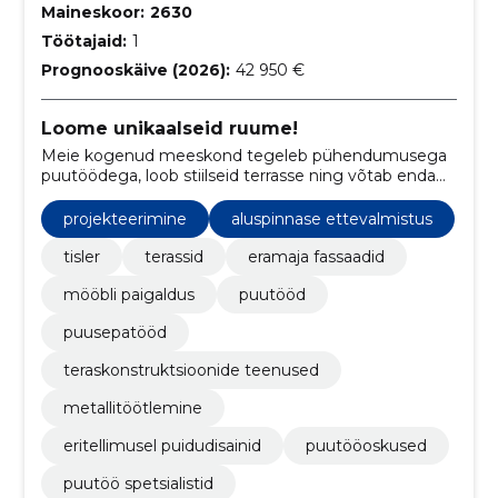
Maineskoor:
2630
Töötajaid:
1
Prognooskäive (2026):
42 950 €
Loome unikaalseid ruume!
Meie kogenud meeskond tegeleb pühendumusega
puutöödega, loob stiilseid terrasse ning võtab enda
hoole alla ka fassaadide kujundamise.
projekteerimine
aluspinnase ettevalmistus
tisler
terassid
eramaja fassaadid
mööbli paigaldus
puutööd
puusepatööd
teraskonstruktsioonide teenused
metallitöötlemine
eritellimusel puidudisainid
puutööoskused
puutöö spetsialistid