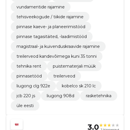
vundamentide rajamine
tehisveekogude / tiikide rajamine
pinnase kaeve- ja planeerimistööd
pinnase tagasitäited, -laadimistööd
magistraal- ja kuivenduskraavide rajamine
treilerveod kandevõimega kuni 35 tonni
tehnika rent
puistematerjali müük
pinnasetööd
treilerveod
liugong clg 922e
kobe lco s k 2 10 lc
jcb 220 js
liugong 908d
rasketehnika
üle eesti
3.0
2 hinnangut