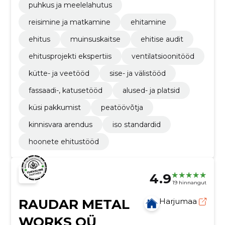
puhkus ja meelelahutus
reisimine ja matkamine
ehitamine
ehitus
muinsuskaitse
ehitise audit
ehitusprojekti ekspertiis
ventilatsioonitööd
kütte- ja veetööd
sise- ja välistööd
fassaadi-, katusetööd
alused- ja platsid
küsi pakkumist
peatöövõtja
kinnisvara arendus
iso standardid
hoonete ehitustööd
4.9
19 hinnangut
RAUDAR METAL
Harjumaa
WORKS OÜ