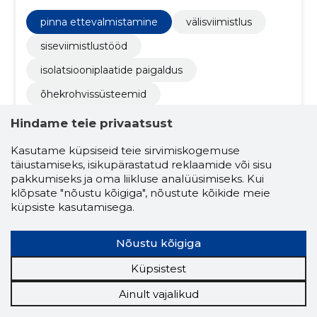
teenuste hulka kuuluvad isolatsiooniplaatide
paigaldus, õhekrohvissüsteemid, miksotsemendi
pinna ettevalmistamine
välisviimistlus
paigaldus, tapetseerimine, lauskrohvimine,
lauspahteldamine ning üldine viimistlus.
siseviimistlustööd
isolatsiooniplaatide paigaldus
õhekrohvissüsteemid
mikrotsementkatte paigaldus
Hindame teie privaatsust
tapetseerimine
viimistlustööd
Kasutame küpsiseid teie sirvimiskogemuse
täiustamiseks, isikupärastatud reklaamide või sisu
värvimine
plaatimine
pakkumiseks ja oma liikluse analüüsimiseks. Kui
tekstuuri ja mustrite loomine
klõpsate "nõustu kõigiga", nõustute kõikide meie
küpsiste kasutamisega.
lõpliku viimistluse tegemine
ühenduste ja detailide töötlus
Nõustu kõigiga
lõplik viimistlus ja kontroll
Küpsistest
dekoratiivsed tehnikad
krohvimine
Ainult vajalikud
seinte- ja lagede tasandus
tapeetimine