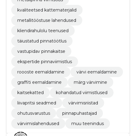
kvaliteetsed kattematerjalid
metallitööstuse lahendused
kliendirahulolu teenused
täiustatud pinnatöötlus
vastupidav pinnakaitse
ekspertide pinnaviimistlus
roooste eemaldamine
värvi eemaldamine
graffiti eemaldamine
märg värvimine
kaitsekatted
kohandatud viimistlused
liivapritsi seadmed
värvimisriistad
ohutusvarustus
pinnapuhastajad
värvimislahendused
muu teenindus