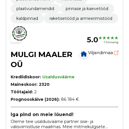
plaatvundamendid
pinnase ja kaevetööd
kaldpinnad
raketisetööd ja armeerimistööd
5.0
1 hinnang
MULGI MAALER
Viljandimaa
OÜ
Krediidiskoor:
Usaldusväärne
Maineskoor:
2320
Töötajaid:
2
Prognooskäive (2026):
86 184 €
Iga pind on meie lõuend!
Oleme teie usaldusväärne partner sise- ja
välisviimistluse maailmas. Meie mitmekülgsete