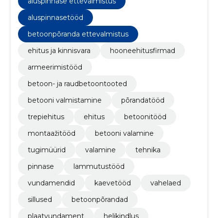
aluspinnase ettevalmistus
kaevetöid.
aluspinnasetööd
betoonpõranda ettevalmistus
ehitus ja kinnisvara
hooneehitusfirmad
armeerimistööd
betoon- ja raudbetoontooted
betooni valmistamine
põrandatööd
trepiehitus
ehitus
betoonitööd
montaažitööd
betooni valamine
tugimüürid
valamine
tehnika
pinnase
lammutustööd
vundamendid
kaevetööd
vahelaed
sillused
betoonpõrandad
plaatvundament
helikindlus