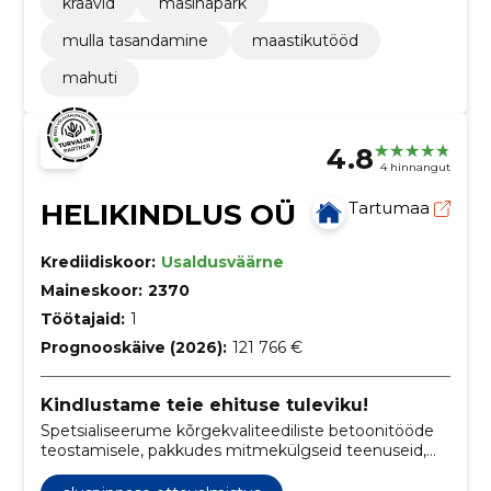
kraavid
masinapark
mulla tasandamine
maastikutööd
mahuti
4.8
4 hinnangut
HELIKINDLUS OÜ
Tartumaa
Krediidiskoor:
Usaldusväärne
Maineskoor:
2370
Töötajaid:
1
Prognooskäive (2026):
121 766 €
Kindlustame teie ehituse tuleviku!
Spetsialiseerume kõrgekvaliteediliste betoonitööde
teostamisele, pakkudes mitmekülgseid teenuseid,
sealhulgas betoonpõrandate ehitust, vundamentide
rajamist, betoontreppide paigaldust ning pinnase- ja