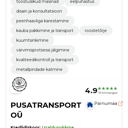
tööstuslikud masinad
eelpuhastus
disain ja konsultatsioon
peenhaavliga karestamine
kauba pakkimine ja transport
roostetõrje
kuumtsinkimine
värvimisprotsessi jälgimine
kvaliteedikontroll ja transport
metallpindade katmine
4.9
13 hinnangut
PUSATRANSPORT
Pärnumaa
OÜ
Krediidiskoor:
Usaldusväärne