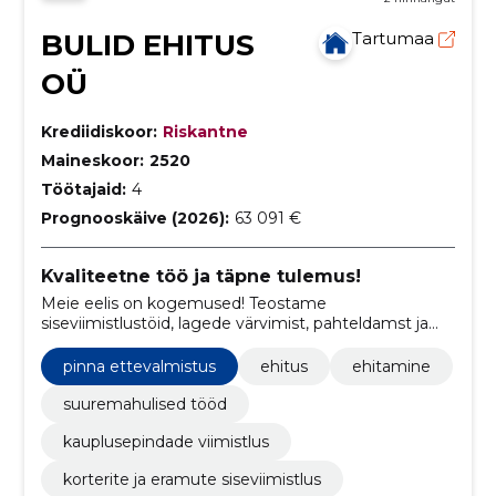
BULID EHITUS
Tartumaa
OÜ
Krediidiskoor:
Riskantne
Maineskoor:
2520
Töötajaid:
4
Prognooskäive (2026):
63 091 €
Kvaliteetne töö ja täpne tulemus!
Meie eelis on kogemused! Teostame
siseviimistlustöid, lagede värvimist, pahteldamst ja
maalritööd. Saame hakkama ka väiksemate
põrandatöödega.
pinna ettevalmistus
ehitus
ehitamine
suuremahulised tööd
kauplusepindade viimistlus
korterite ja eramute siseviimistlus