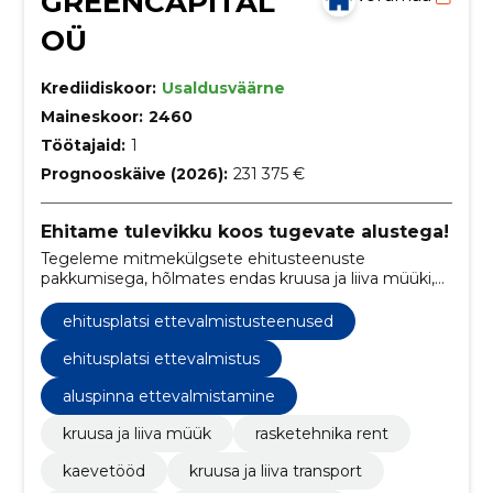
GREENCAPITAL
OÜ
Krediidiskoor:
Usaldusväärne
Maineskoor:
2460
Töötajaid:
1
Prognooskäive (2026):
231 375 €
Ehitame tulevikku koos tugevate alustega!
Tegeleme mitmekülgsete ehitusteenuste
pakkumisega, hõlmates endas kruusa ja liiva müüki,
rasketehnika renti ning kaevetöid.
ehitusplatsi ettevalmistusteenused
ehitusplatsi ettevalmistus
aluspinna ettevalmistamine
kruusa ja liiva müük
rasketehnika rent
kaevetööd
kruusa ja liiva transport