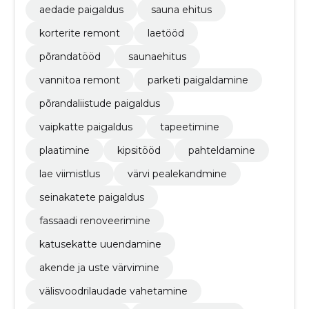
aedade paigaldus
sauna ehitus
korterite remont
laetööd
põrandatööd
saunaehitus
vannitoa remont
parketi paigaldamine
põrandaliistude paigaldus
vaipkatte paigaldus
tapeetimine
plaatimine
kipsitööd
pahteldamine
lae viimistlus
värvi pealekandmine
seinakatete paigaldus
fassaadi renoveerimine
katusekatte uuendamine
akende ja uste värvimine
välisvoodrilaudade vahetamine