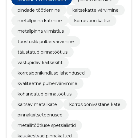
pindade töötlemine
kaitsekatte värvimine
metallpinna katmine
korrosioonikaitse
metallpinna viimistlus
tööstuslik pulbervärvimine
täiustatud pinnatöötlus
vastupidav kaitsekiht
korrosioonikindluse lahendused
kvaliteetne pulbervärvimine
kohandatud pinnatöötlus
kaitsev metallkate
korrosioonivastane kate
pinnakaitseteenused
metallitöötluse spetsialistid
kauakestvad pinnakatted