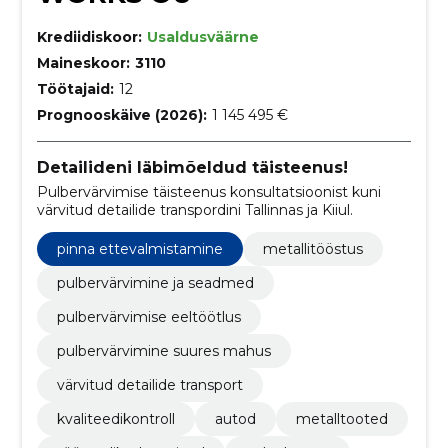
Krediidiskoor:
Usaldusväärne
Maineskoor:
3110
Töötajaid:
12
Prognooskäive (2026):
1 145 495 €
Detailideni läbimõeldud täisteenus!
Pulbervärvimise täisteenus konsultatsioonist kuni
värvitud detailide transpordini Tallinnas ja Kiiul.
pinna ettevalmistamine
metallitööstus
pulbervärvimine ja seadmed
pulbervärvimise eeltöötlus
pulbervärvimine suures mahus
värvitud detailide transport
kvaliteedikontroll
autod
metalltooted