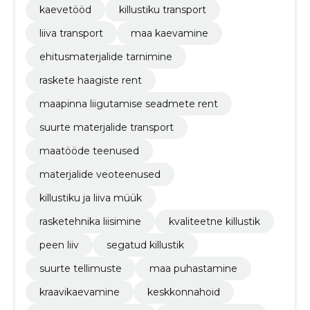
kaevetööd
killustiku transport
liiva transport
maa kaevamine
ehitusmaterjalide tarnimine
raskete haagiste rent
maapinna liigutamise seadmete rent
suurte materjalide transport
maatööde teenused
materjalide veoteenused
killustiku ja liiva müük
rasketehnika liisimine
kvaliteetne killustik
peen liiv
segatud killustik
suurte tellimuste
maa puhastamine
kraavikaevamine
keskkonnahoid