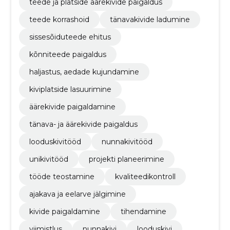
teede ja platside äärekivide paigaldus
teede korrashoid
tänavakivide ladumine
sissesõiduteede ehitus
kõnniteede paigaldus
haljastus, aedade kujundamine
kiviplatside lasuurimine
äärekivide paigaldamine
tänava- ja äärekivide paigaldus
looduskivitööd
nunnakivitööd
unikivitööd
projekti planeerimine
tööde teostamine
kvaliteedikontroll
ajakava ja eelarve jälgimine
kivide paigaldamine
tihendamine
viimistlus
nunnakivi
looduskivi