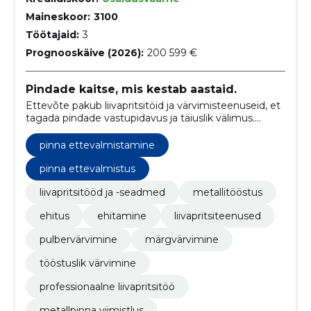
Maineskoor:
3100
Töötajaid:
3
Prognooskäive (2026):
200 599 €
Pindade kaitse, mis kestab aastaid.
Ettevõte pakub liivapritsitöid ja värvimisteenuseid, et
tagada pindade vastupidavus ja täiuslik välimus.
Ühendame tipptasemel tehnoloogia ja kogemuse, et
saavutada parim tulemus.
pinna ettevalmistamine
pinna ettevalmistus
liivapritsitööd ja -seadmed
metallitööstus
ehitus
ehitamine
liivapritsiteenused
pulbervärvimine
märgvärvimine
tööstuslik värvimine
professionaalne liivapritsitöö
metallpinna viimistlus