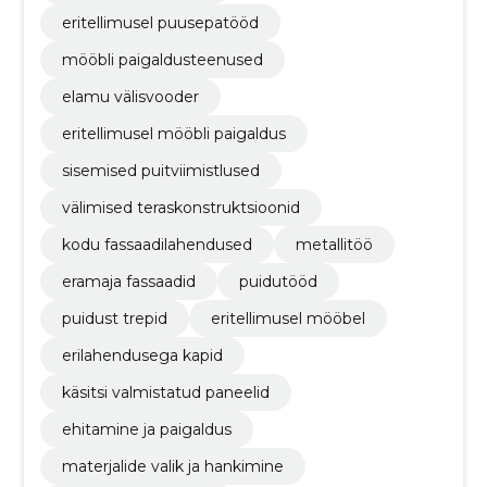
eritellimusel puusepatööd
mööbli paigaldusteenused
elamu välisvooder
eritellimusel mööbli paigaldus
sisemised puitviimistlused
välimised teraskonstruktsioonid
kodu fassaadilahendused
metallitöö
eramaja fassaadid
puidutööd
puidust trepid
eritellimusel mööbel
erilahendusega kapid
käsitsi valmistatud paneelid
ehitamine ja paigaldus
materjalide valik ja hankimine