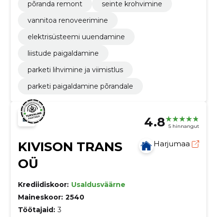
põranda remont
seinte krohvimine
vannitoa renoveerimine
elektrisüsteemi uuendamine
liistude paigaldamine
parketi lihvimine ja viimistlus
parketi paigaldamine põrandale
4.8
5 hinnangut
KIVISON TRANS
Harjumaa
OÜ
Krediidiskoor:
Usaldusväärne
Maineskoor:
2540
Töötajaid:
3