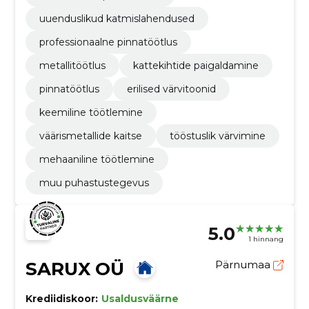
uuenduslikud katmislahendused
professionaalne pinnatöötlus
metallitöötlus
kattekihtide paigaldamine
pinnatöötlus
erilised värvitoonid
keemiline töötlemine
väärismetallide kaitse
tööstuslik värvimine
mehaaniline töötlemine
muu puhastustegevus
5.0
1 hinnang
SARUX OÜ
Pärnumaa
Krediidiskoor:
Usaldusväärne