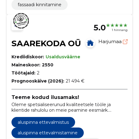
fassaadi kinnitamine
5.0
1 hinnang
SAAREKODA OÜ
Harjumaa
Krediidiskoor:
Usaldusväärne
Maineskoor:
2550
Töötajaid:
2
Prognooskäive (2026):
21 494 €
Teeme kodud ilusamaks!
Oleme spetsialiseerunud kvaliteetsele tööle ja
klientide rahulolu on meie peamine eesmärk.
Usaldage meid oma ehitusprojekti elluviimiseks.
aluspinna ettevalmistus
aluspinna ettevalmistamine