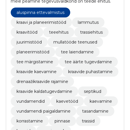
meie peamine tegevusvaldkond on teede ehitus.
aluspinna ettevalmistus
kraavi ja planeerimistööd
lammutus
kraavitööd
teeehitus
trassiehitus
juurimistööd
mullatööde teenused
planeerimistööd
tee laiendamine
tee märgistamine
tee äärte tugevdamine
kraavide kaevamine
kraavide puhastamine
drenaažikraavide rajamine
kraavide kaldatugevdamine
septikud
vundamendid
kaevetööd
kaevamine
vundamendi paigaldamine
tasandamine
korrastamine
pinnase
trassid