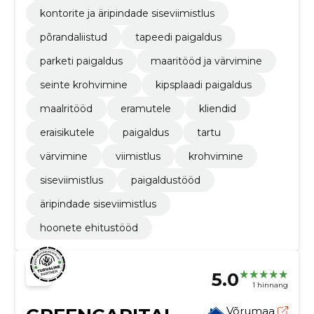
kontorite ja äripindade siseviimistlus
põrandaliistud
tapeedi paigaldus
parketi paigaldus
maaritööd ja värvimine
seinte krohvimine
kipsplaadi paigaldus
maalritööd
eramutele
kliendid
eraisikutele
paigaldus
tartu
värvimine
viimistlus
krohvimine
siseviimistlus
paigaldustööd
äripindade siseviimistlus
hoonete ehitustööd
5.0
1 hinnang
Võrumaa