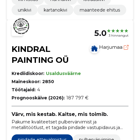
unikivi
kartanokivi
maanteede ehitus
5.0
3 hinnangut
KINDRAL
Harjumaa
PAINTING OÜ
Krediidiskoor:
Usaldusväärne
Maineskoor:
2850
Töötajaid:
4
Prognooskäive (2026):
187 797 €
Värv, mis kestab. Kaitse, mis toimib.
Pakume kvaliteetset pulbervärvimist ja
metallitöötlust, et tagada pindade vastupidavus ja
kaitse korrosiooni eest.
pindade ettevalmistus
pulbervärvimine