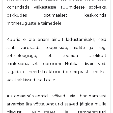
kohandada väikestesse ruumidesse sobivaks,
pakkudes optimaalset keskkonda
mitmesugustele taimedele.
Kuurid ei ole enam ainult ladustamiseks; neid
saab varustada tööpinkide, riiulite ja isegi
tehnoloogiaga, et teenida täielikult
funktsionaalset tööruumi. Nutikas disain võib
tagada, et need struktuurid on nii praktilised kui
ka atraktiivsed lisad aiale.
Automaatsüsteemid võivad aia hooldamisest
arvamise ära võtta. Andurid saavad jälgida mulla
niiskust, valgustaset ja temperatuuri,