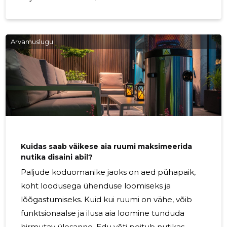
keskkonnamõju, pakkudes samal ajal
vastupidavust ja esteetilist väärtust.
Jätkusuutlike materjalide valimine sinu
Arvamuslugu
välistingimustesse ei ole ainult
keskkonnateadlikkuse küsimus. See on
pikaajaline investeering sinu kinnisvarasse, mis
säästab raha, hoiab kokku ressursse ja loob sinu
perele tervislikuma keskkonna. Välistingimustes
kasutatavate jätkusuutlike materjalide tüübid
Looduslik puit on
Kuidas saab väikese aia ruumi maksimeerida
nutika disaini abil?
Paljude koduomanike jaoks on aed pühapaik,
koht loodusega ühenduse loomiseks ja
lõõgastumiseks. Kuid kui ruumi on vähe, võib
funktsionaalse ja ilusa aia loomine tunduda
hirmutav ülesanne. Edu võti peitub nutikas