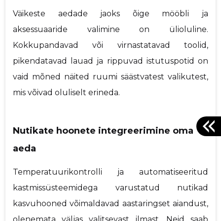
Väikeste aedade jaoks õige mööbli ja
aksessuaaride valimine on ülioluline.
Kokkupandavad või virnastatavad toolid,
pikendatavad lauad ja rippuvad istutuspotid on
vaid mõned näited ruumi säästvatest valikutest,
mis võivad oluliselt erineda.
Nutikate hoonete integreerimine oma
aeda
Temperatuurikontrolli ja automatiseeritud
kastmissüsteemidega varustatud nutikad
kasvuhooned võimaldavad aastaringset aiandust,
olenemata väljas valitsevast ilmast. Neid saab