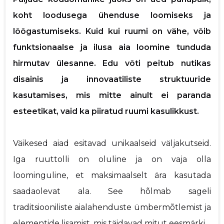
koht loodusega ühenduse loomiseks ja
p
lõõgastumiseks. Kuid kui ruumi on vähe, võib
funktsionaalse ja ilusa aia loomine tunduda
hirmutav ülesanne. Edu võti peitub nutikas
disainis ja innovaatiliste struktuuride
kasutamises, mis mitte ainult ei paranda
esteetikat, vaid ka piiratud ruumi kasulikkust.
Väikesed aiad esitavad unikaalseid väljakutseid.
Iga ruuttolli on oluline ja on vaja olla
Saaja e-mail
loominguline, et maksimaalselt ära kasutada
saadaolevat ala. See hõlmab sageli
Sinu nimi
traditsiooniliste aialahenduste ümbermõtlemist ja
elementide lisamist, mis täidavad mitut eesmärki.