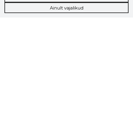
Ainult vajalikud
Storybook
Chrome laiendus
Storybooki laiendus ütleb Sulle, mis firma
veebilehel Sa parajasti viibid ja kui usaldusväärne
see firma täna on.
LAADI LAIENDUS ALLA