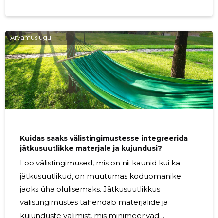
spetsialiseerunud aia kontorite loomisele, mis
on mitte ainult funktsionaalsed, vaid täiendavad
ka teie välistingimuste ilu. Oma vajaduste
Arvamuslugu
mõistmine Enne aia kontori loomise teekonnale
asumist on oluline hinnata, kui palju ruumi
vajate. Arvestage oma töö iseloomu, vajalikke
seadmeid ja igapäevaste ülesannete jaoks
vajalikku ruumi. Hästi planeeritud ruum võib
suurendada tootlikkust ja pakkuda
Kuidas saaks välistingimustesse integreerida
jätkusuutlikke materjale ja kujundusi?
Loo välistingimused, mis on nii kaunid kui ka
jätkusuutlikud, on muutumas koduomanike
jaoks üha olulisemaks. Jätkusuutlikkus
välistingimustes tähendab materjalide ja
kujunduste valimist, mis minimeerivad