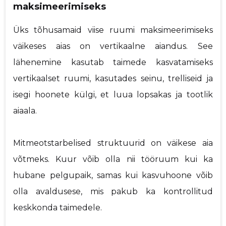
maksimeerimiseks
Üks tõhusamaid viise ruumi maksimeerimiseks
väikeses aias on vertikaalne aiandus. See
lähenemine kasutab taimede kasvatamiseks
vertikaalset ruumi, kasutades seinu, trelliseid ja
isegi hoonete külgi, et luua lopsakas ja tootlik
aiaala.
Mitmeotstarbelised struktuurid on väikese aia
võtmeks. Kuur võib olla nii tööruum kui ka
hubane pelgupaik, samas kui kasvuhoone võib
olla avaldusese, mis pakub ka kontrollitud
keskkonda taimedele.