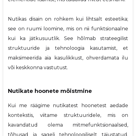
Sinu kommentaar
Nutikas disain on rohkem kui lihtsalt esteetika;
see on ruumi loomine, mis on nii funktsionaalne
kui ka jätkusuutlik. See hõlmab strateegilist
struktuuride ja tehnoloogia kasutamist, et
maksimeerida aia kasulikkust, ohverdamata ilu
või keskkonna vastutust.
Nutikate hoonete mõistmine
Kui me räägime nutikatest hoonetest aedade
kontekstis, viitame struktuuridele, mis on
kavandatud olema mitmefunktsionaalsed,
tõhusad ja sageli tehnoloogiliselt täiustatud.