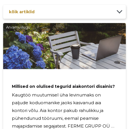
kõik artiklid
Arvamuslugu
Millised on olulised tegurid aiakontori disainis?
Kaugtöö muutumisel üha levinumaks on
paljude koduomanike jaoks kasvanud aia
kontori võlu. Aia kontor pakub rahulikku ja
pühendunud tööruumi, eemal peamise
majapidamise segajatest. FERME GRUPP OÜ on