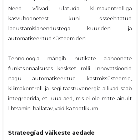
Need võivad ulatuda kliimakontrolliga
kasvuhoonetest kuni sisseehitatud
ladustamislahendustega kuurideni ja
automatiseeritud süsteemideni.
Tehnoloogia mängib nutikate aiahoonete
funktsionaalsuses keskset rolli. Innovatsioonid
nagu automatiseeritud kastmissüsteemid,
kliimakontroll ja isegi taastuvenergia allikad saab
integreerida, et luua aed, mis ei ole mitte ainult
lihtsamini hallatav, vaid ka tootlikum.
Strateegiad väikeste aedade