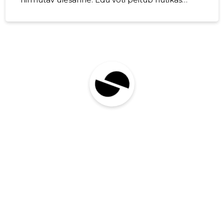
disainis ja innovaatiliste struktuuride
kasutamises, mis mitte ainult ei paranda
esteetikat, vaid ka piiratud ruumi kasulikkust.
Väikesed aiad esitavad unikaalseid väljakutseid.
Iga ruuttolli on oluline ja on vaja olla
loominguline, et maksimaalselt ära kasutada
saadaolevat ala. See hõlmab sageli
traditsiooniliste aialahenduste ümbermõtlemist
ja elementide lisamist, mis täidavad mitut