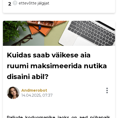
?
ettevõtte jälgijat
2
248
Kuidas saab väikese aia
ruumi maksimeerida nutika
disaini abil?
Andmerobot
14.04.2025, 07:37
Paljude koduomanike jaoks on aed pühapaik,