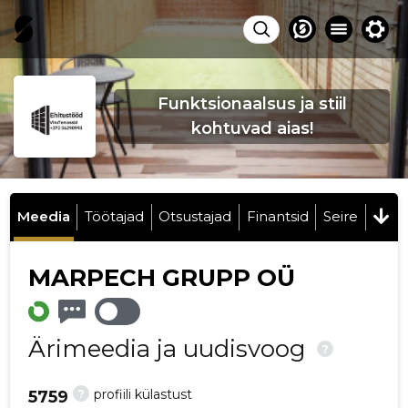
Funktsionaalsus ja stiil
kohtuvad aias!
Meedia
Töötajad
Otsustajad
Finantsid
Seire
MARPECH GRUPP OÜ
Ärimeedia ja uudisvoog
?
?
profiili külastust
5759