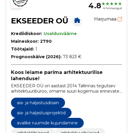
4.8
4 hinnangut
EKSEEDER OÜ
Harjumaa
Krediidiskoor:
Usaldusväärne
Maineskoor:
2790
Töötajaid:
1
Prognooskäive (2026):
73 823 €
Koos leiame parima arhitektuurilise
lahenduse!
EKSEEDER OÜ on aastast 2014 Tallinnas tegutsev
arhitektuuribüroo, omame suuri kogemusi erinevate
planeeringute koostamisel ja spetsialiseerume
arhitektuurse disaini ja projekteerimise valdkonnas
aia- ja haljastusdisain
tegutsemisele.
aia- ja haljastusprojektid
avalike ruumide kujundamine
arhitektibürood
arhitektuuribürood