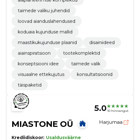
aiaplaneerimise komplektid
taimede valiku juhendid
loovad aianduslahendused
koduaia kujunduse mallid
maastikukujunduse plaanid
disainiideed
aiainspiratsioon
tootekomplektid
konseptsiooni idee
taimede valik
visuaalne ettekujutus
konsultatsioonid
täispaketid
5.0
10 hinnangut
MIASTONE OÜ
Harjumaa
Krediidiskoor:
Usaldusväärne