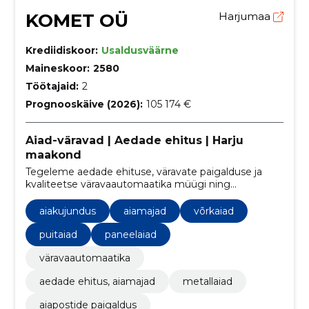
KOMET OÜ
Harjumaa
Krediidiskoor:
Usaldusväärne
Maineskoor:
2580
Töötajaid:
2
Prognooskäive (2026):
105 174 €
Aiad-väravad | Aedade ehitus | Harju
maakond
Tegeleme aedade ehituse, väravate paigalduse ja
kvaliteetse väravaautomaatika müügi ning
paigaldusega, pakkudes personaalset lähenemist ja
kõrget kvaliteeti.
aiakujundus
aiamajad
võrkaiad
puitaiad
paneelaiad
väravaautomaatika
aedade ehitus, aiamajad
metallaiad
aiapostide paigaldus