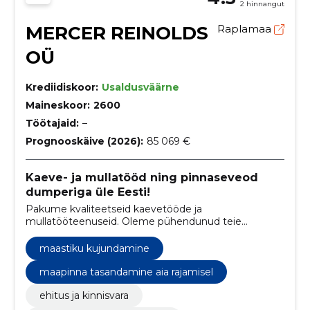
2 hinnangut
MERCER REINOLDS
Raplamaa
OÜ
Krediidiskoor:
Usaldusväärne
Maineskoor:
2600
Töötajaid:
–
Prognooskäive (2026):
85 069 €
Kaeve- ja mullatööd ning pinnaseveod
dumperiga üle Eesti!
Pakume kvaliteetseid kaevetööde ja
mullatööteenuseid. Oleme pühendunud teie
projektide elluviimisele, olgu need suured ehitustööd
või väiksemad maastiku kujundamise projektid.
maastiku kujundamine
maapinna tasandamine aia rajamisel
ehitus ja kinnisvara