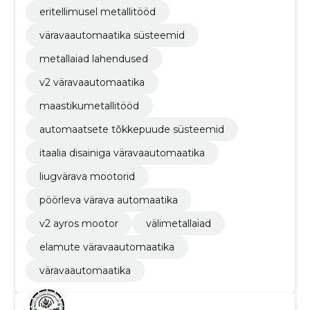
eritellimusel metallitööd
väravaautomaatika süsteemid
metallaiad lahendused
v2 väravaautomaatika
maastikumetallitööd
automaatsete tõkkepuude süsteemid
itaalia disainiga väravaautomaatika
liugvärava mootorid
pöörleva värava automaatika
v2 ayros mootor
välimetallaiad
elamute väravaautomaatika
väravaautomaatika