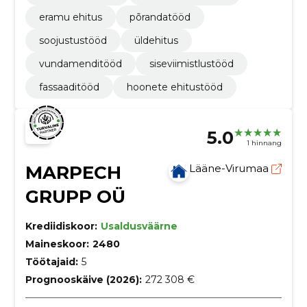
eramu ehitus
põrandatööd
soojustustööd
üldehitus
vundamenditööd
siseviimistlustööd
fassaaditööd
hoonete ehitustööd
5.0
1 hinnang
MARPECH
Lääne-Virumaa
GRUPP OÜ
Krediidiskoor:
Usaldusväärne
Maineskoor:
2480
Töötajaid:
5
Prognooskäive (2026):
272 308 €