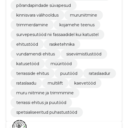
põrandapindade süvapesud
kinnisvara välihooldus
muruniitmine
trimmerdamine
kojamehe teenus
survepesutööd nii fassaadidel kui katustel
ehitustööd
rasketehnika
vundamendi ehitus
siseviimistlustööd
katusetööd
müüritööd
terrasside ehitus
puutööd
rataslaadur
rataslaadu
multilift
kaevetööd
muru niitmine ja trimmimine
terrassi ehitus ja puutööd
spetsialiseeritud puhastustööd