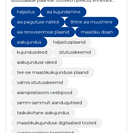
istutusalade plaanide tootekomplektid, erinevate
stiilide, kuju ja mõõtudega. Telli täna, rajad juba
homme!
haljastus
aia kujundamine
aia paigutuse näited
lihtne aia muutmine
aia renoveerimise plaanid
maastiku disain
aiakujundus
haljastusplaanid
kujundusideed
istutusskeemid
aiakujunduse ideed
tee-ise maastikukujunduse plaanid
valmis istutusskeemid
aiainspiratsiooni veebipood
samm-sammult aiandusjuhised
taskukohane aiakujundus
maastikukujunduse digitaalsed tooted