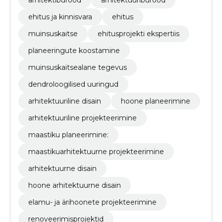
ehitus ja kinnisvara
ehitus
muinsuskaitse
ehitusprojekti ekspertiis
planeeringute koostamine
muinsuskaitsealane tegevus
dendroloogilised uuringud
arhitektuuriline disain
hoone planeerimine
arhitektuuriline projekteerimine
maastiku planeerimine:
maastikuarhitektuurne projekteerimine
arhitektuurne disain
hoone arhitektuurne disain
elamu- ja ärihoonete projekteerimine
renoveerimisprojektid