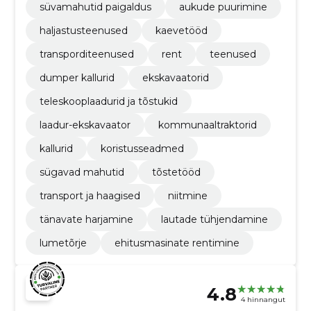
süvamahutid paigaldus
aukude puurimine
haljastusteenused
kaevetööd
transporditeenused
rent
teenused
dumper kallurid
ekskavaatorid
teleskooplaadurid ja tõstukid
laadur-ekskavaator
kommunaaltraktorid
kallurid
koristusseadmed
sügavad mahutid
tõstetööd
transport ja haagised
niitmine
tänavate harjamine
lautade tühjendamine
lumetõrje
ehitusmasinate rentimine
4.8
4 hinnangut