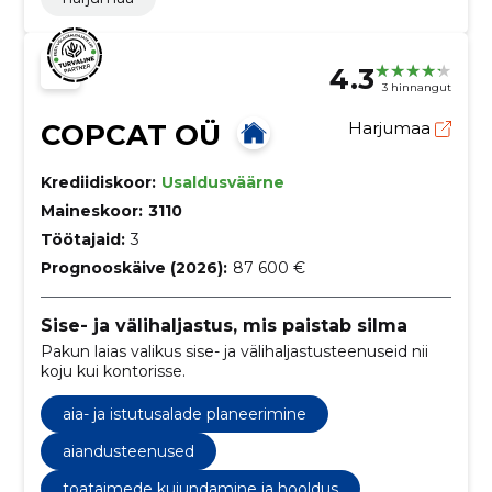
4.3
3 hinnangut
COPCAT OÜ
Harjumaa
Krediidiskoor:
Usaldusväärne
Maineskoor:
3110
Töötajaid:
3
Prognooskäive (2026):
87 600 €
Sise- ja välihaljastus, mis paistab silma
Pakun laias valikus sise- ja välihaljastusteenuseid nii
koju kui kontorisse.
aia- ja istutusalade planeerimine
aiandusteenused
toataimede kujundamine ja hooldus