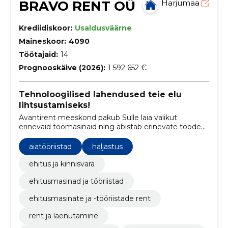
BRAVO RENT OÜ
Harjumaa
Krediidiskoor:
Usaldusväärne
Maineskoor:
4090
Töötajaid:
14
Prognooskäive (2026):
1 592 652 €
Tehnoloogilised lahendused teie elu
lihtsustamiseks!
Avantirent meeskond pakub Sulle laia valikut
erinevaid töömasinaid ning abistab erinevate tööde
tegemisel, kus on vaja spetsialisti.
aiatööriistad
haljastus
ehitus ja kinnisvara
ehitusmasinad ja tööriistad
ehitusmasinate ja -tööriistade rent
rent ja laenutamine