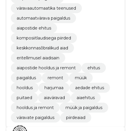
väravaautomaatika teenused
automaatvärava paigaldus
aiapostide ehitus
komposiitlaudisega piirded
keskkonnasõbralikud aiad
eritellimusel aiadisain
aiapostide hooldus ja remont
ehitus
paigaldus
remont
müük
hooldus
harjumaa
aedade ehitus
puitaed
aiaväravad
aiaehitus
hooldus ja remont
müük ja paigaldus
väravate paigaldus
piirdeaiad