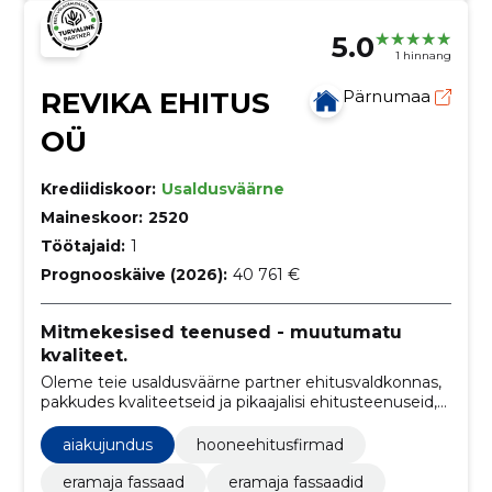
5.0
1 hinnang
REVIKA EHITUS
Pärnumaa
OÜ
Krediidiskoor:
Usaldusväärne
Maineskoor:
2520
Töötajaid:
1
Prognooskäive (2026):
40 761 €
Mitmekesised teenused - muutumatu
kvaliteet.
Oleme teie usaldusväärne partner ehitusvaldkonnas,
pakkudes kvaliteetseid ja pikaajalisi ehitusteenuseid,
mida viivad ellu oma ala tõelised professionaalid.
aiakujundus
hooneehitusfirmad
eramaja fassaad
eramaja fassaadid