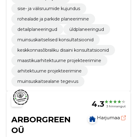
sise- ja välisruumide kujundus
rohealade ja parkide planeerimine
detailplaneeringud
üldplaneeringud
muinsuskaitselised konsultatsioonid
keskkonnasõbraliku disaini konsultatsioonid
maastikuarhitektuurne projekteerimine
arhitektuurne projekteerimine
muinsuskaitsealane tegevus
4.3
3 hinnangut
ARBORGREEN
Harjumaa
OÜ