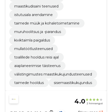
maastikudisaini teenused
istutusala arendamine
taimede müük ja kohaletoimetamine
muruhoolitsus ja -parandus
kiviktaimla paigaldus
mullatöötlusteenused
toalillede hooldus reisi ajal
aiaplaneerimise täisteenus
välistingimustes maastikukujundusteenused
taimede hooldus
sisemaastikukujundus
4.0
2 hinnangut