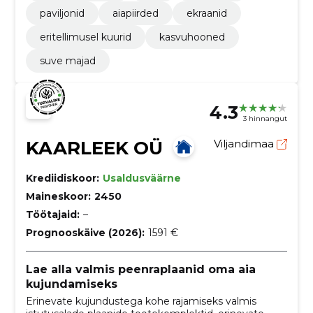
paviljonid
aiapiirded
ekraanid
eritellimusel kuurid
kasvuhooned
suve majad
4.3
3 hinnangut
KAARLEEK OÜ
Viljandimaa
Krediidiskoor:
Usaldusväärne
Maineskoor:
2450
Töötajaid:
–
Prognooskäive (2026):
1591 €
Lae alla valmis peenraplaanid oma aia
kujundamiseks
Erinevate kujundustega kohe rajamiseks valmis