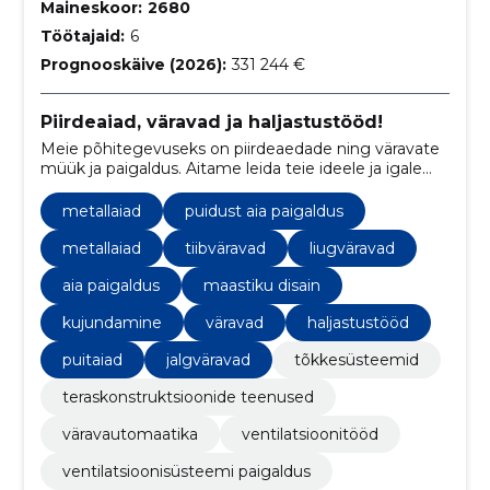
Maineskoor:
2680
Töötajaid:
6
Prognooskäive (2026):
331 244 €
Piirdeaiad, väravad ja haljastustööd!
Meie põhitegevuseks on piirdeaedade ning väravate
müük ja paigaldus. Aitame leida teie ideele ja igale
konkreetsele aiale parima lahenduse.
metallaiad
puidust aia paigaldus
metallaiad
tiibväravad
liugväravad
aia paigaldus
maastiku disain
kujundamine
väravad
haljastustööd
puitaiad
jalgväravad
tõkkesüsteemid
teraskonstruktsioonide teenused
väravautomaatika
ventilatsioonitööd
ventilatsioonisüsteemi paigaldus