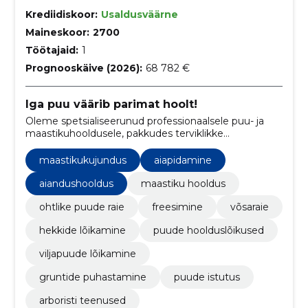
Krediidiskoor:
Usaldusväärne
Maineskoor:
2700
Töötajaid:
1
Prognooskäive (2026):
68 782 €
Iga puu väärib parimat hoolt!
Oleme spetsialiseerunud professionaalsele puu- ja
maastikuhooldusele, pakkudes terviklikke
arboristiteenuseid.
maastikukujundus
aiapidamine
aiandushooldus
maastiku hooldus
ohtlike puude raie
freesimine
võsaraie
hekkide lõikamine
puude hoolduslõikused
viljapuude lõikamine
gruntide puhastamine
puude istutus
arboristi teenused