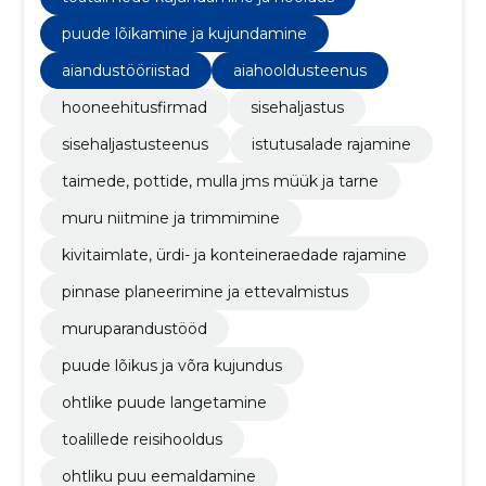
puude lõikamine ja kujundamine
aiandustööriistad
aiahooldusteenus
hooneehitusfirmad
sisehaljastus
sisehaljastusteenus
istutusalade rajamine
taimede, pottide, mulla jms müük ja tarne
muru niitmine ja trimmimine
kivitaimlate, ürdi- ja konteineraedade rajamine
pinnase planeerimine ja ettevalmistus
muruparandustööd
puude lõikus ja võra kujundus
ohtlike puude langetamine
toalillede reisihooldus
ohtliku puu eemaldamine