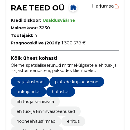
RAE TEED OÜ
Harjumaa
Krediidiskoor:
Usaldusväärne
Maineskoor:
3230
Töötajaid:
4
Prognooskäive (2026):
1 300 578 €
Kõik ühest kohast!
Oleme spetsialiseerunud mitmekülgsetele ehitus- ja
haljastusteenustele, pakkudes klientidele
professionaalset abi teede, platside, aedade, tiikide
ning kogu väliskeskkonna kujundamisel.
haljastustööd
platside kujundamine
aiakujundus
haljastus
ehitus ja kinnisvara
ehitus- ja kinnisvarateenused
hooneehitusfirmad
ehitus