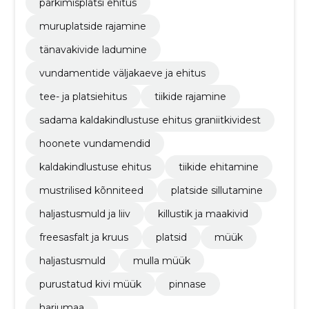
parkimisplatsi ehitus
muruplatside rajamine
tänavakivide ladumine
vundamentide väljakaeve ja ehitus
tee- ja platsiehitus
tiikide rajamine
sadama kaldakindlustuse ehitus graniitkividest
hoonete vundamendid
kaldakindlustuse ehitus
tiikide ehitamine
mustrilised kõnniteed
platside sillutamine
haljastusmuld ja liiv
killustik ja maakivid
freesasfalt ja kruus
platsid
müük
haljastusmuld
mulla müük
purustatud kivi müük
pinnase
harjumaa