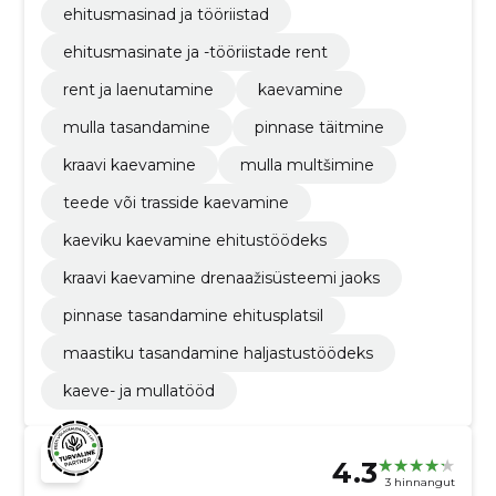
ehitusmasinad ja tööriistad
ehitusmasinate ja -tööriistade rent
rent ja laenutamine
kaevamine
mulla tasandamine
pinnase täitmine
kraavi kaevamine
mulla multšimine
teede või trasside kaevamine
kaeviku kaevamine ehitustöödeks
kraavi kaevamine drenaažisüsteemi jaoks
pinnase tasandamine ehitusplatsil
maastiku tasandamine haljastustöödeks
kaeve- ja mullatööd
4.3
3 hinnangut