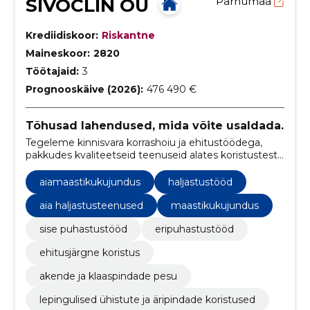
SIVOCLIN OÜ
Pärnumaa
Krediidiskoor:
Riskantne
Maineskoor:
2820
Töötajaid:
3
Prognooskäive (2026):
476 490 €
Tõhusad lahendused, mida võite usaldada.
Tegeleme kinnisvara korrashoiu ja ehitustöödega,
pakkudes kvaliteetseid teenuseid alates koristustest
kuni keerukate ehitusprojektideni.
aiamaastikukujundus
haljastustööd
aia haljastusteenused
maastikukujundus
sise puhastustööd
eripuhastustööd
ehitusjärgne koristus
akende ja klaaspindade pesu
lepingulised ühistute ja äripindade koristused