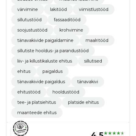
värvimine
lakitööd
viimistlustööd
sillutustööd
fassaaditööd
soojustustööd
krohvimine
tänavakivide paigaldamine
maalritööd
sillutiste hooldus- ja parandustööd
liiv- ja killustikaluste ehitus
sillutised
ehitus
paigaldus
tänavakivide paigaldus
tänavakivi
ehitustööd
hooldustööd
tee- ja platsiehitus
platside ehitus
maanteede ehitus
4.5