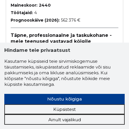
Maineskoor:
2440
Töötajaid:
4
Prognooskäive (2026):
562 376 €
Täpne, professionaalne ja taskukohane -
meie teenused vastavad kõigile
nõudmistele.
Hindame teie privaatsust
Meie eesmärgiks on pakkuda klientidele rahulolu
kvaliteetse töö ja taskukohase hinnaga.
Kasutame küpsiseid teie sirvimiskogemuse
täiustamiseks, isikupärastatud reklaamide või sisu
aiamaastikukujundus
haljastus
pakkumiseks ja oma liikluse analüüsimiseks. Kui
klõpsate "nõustu kõigiga", nõustute kõikide meie
aluspinna ehitus
tänavakivide ladumine
küpsiste kasutamisega.
äärekivide paigaldus
aluspindade ehitus
Nõustu kõigiga
kaevetööd
terrasside ehitus
Küpsistest
betoonitööd
üldine ehitustöö
Ainult vajalikud
lammutustööd
lammustööd