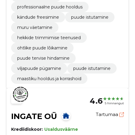
professionaalne puude hooldus
kändude freesimine
puude istutamine
muru väetamine
hekkide trimmimise teenused
ohtlike puude lõikamine
puude tervise hindamine
viljapuude pügamine
puude istutamine
maastiku hooldus ja korrashoid
4.6
5 hinnangut
INGATE OÜ
Tartumaa
Krediidiskoor:
Usaldusväärne