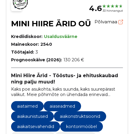
4.6
33 hinnangut
MINI HIIRE ÄRID OÜ
Põlvamaa
Krediidiskoor:
Usaldusväärne
Maineskoor:
2540
Töötajaid:
3
Prognooskäive (2026):
130 206 €
Mini Hiire Ärid - Tööstus- ja ehituskaubad
ning palju muud!
Kaks poe asukohta, kaks suunda, kaks suurepärast
valikut. Meie põhimõte on ühendada erinevaid
valdkondi, et tuua teieni mitmekülgne valik
kvaliteetseid tooteid.
aiataimed
aiaseadmed
aiakaunistused
aiakonstruktsioonid
aiakaitsevahendid
kontorimööbel