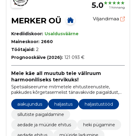
5.0
1 hinnang
MERKER OÜ
Viljandimaa
Krediidiskoor:
Usaldusväärne
Maineskoor:
2660
Töötajaid:
2
Prognooskäive (2026):
121 093 €
Meie käe all muutub teie väliruum
harmooniliseks tervikuks!
Spetsialiseerume mitmetele ehitusteenustele,
pakkudes kõrgetasemelist tänavakivide paigaldust,
haljastust ja üldisi ehitustöid nii era- kui ka
äriklientidele.
aiakujundus
haljastus
haljastustööd
sillutiste paigaldamine
aedade ja müüride ehitus
heki pügamine
aedade ehitus
müüride ladumine