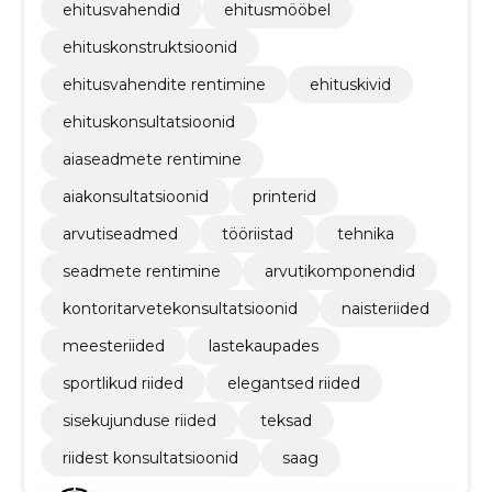
ehitusvahendid
ehitusmööbel
ehituskonstruktsioonid
ehitusvahendite rentimine
ehituskivid
ehituskonsultatsioonid
aiaseadmete rentimine
aiakonsultatsioonid
printerid
arvutiseadmed
tööriistad
tehnika
seadmete rentimine
arvutikomponendid
kontoritarvetekonsultatsioonid
naisteriided
meesteriided
lastekaupades
sportlikud riided
elegantsed riided
sisekujunduse riided
teksad
riidest konsultatsioonid
saag