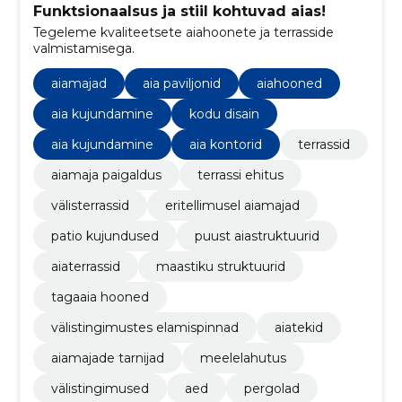
Funktsionaalsus ja stiil kohtuvad aias!
Tegeleme kvaliteetsete aiahoonete ja terrasside
valmistamisega.
aiamajad
aia paviljonid
aiahooned
aia kujundamine
kodu disain
aia kujundamine
aia kontorid
terrassid
aiamaja paigaldus
terrassi ehitus
välisterrassid
eritellimusel aiamajad
patio kujundused
puust aiastruktuurid
aiaterrassid
maastiku struktuurid
tagaaia hooned
välistingimustes elamispinnad
aiatekid
aiamajade tarnijad
meelelahutus
välistingimused
aed
pergolad