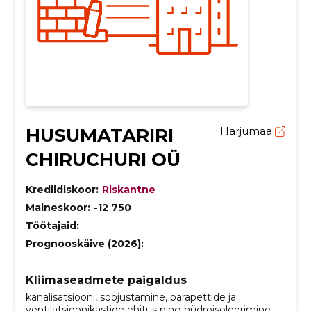
HUSUMATARIRI
Harjumaa
CHIRUCHURI OÜ
Krediidiskoor:
Riskantne
Maineskoor:
-12 750
Töötajaid:
–
Prognooskäive (2026):
–
Kliimaseadmete paigaldus
kanalisatsiooni, soojustamine, parapettide ja
ventilatsioonikastide ehitus ning hüdroisoleerimine.,