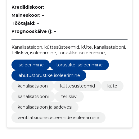
Krediidiskoor:
Maineskoor:
–
Töötajaid:
–
Prognooskäive ():
–
Kanalisatsioon, küttesüsteemid, kÜte, kanalisatsiooni,
telliskivi, isoleerimine, torustike isoleerimine,
KANALISATSIOON JA SADEVESI,
Ventilatsioonisüsteemide isoleerimine,
isoleerimine
torustike isoleerimine
jahutustorustike isoleerimine
jahutustorustike isoleerimine
kanalisatsioon
küttesüsteemid
küte
kanalisatsiooni
telliskivi
kanalisatsioon ja sadevesi
ventilatsioonisüsteemide isoleerimine