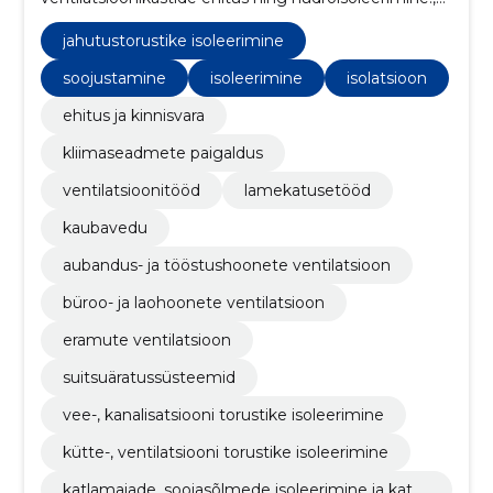
Ehitus, renoveerimine, vana materjali eemaldamine,
isoleerimine, ehitus renoveerimine, torustike
jahutustorustike isoleerimine
isoleerimine, isolatsioon
soojustamine
isoleerimine
isolatsioon
ehitus ja kinnisvara
kliimaseadmete paigaldus
ventilatsioonitööd
lamekatusetööd
kaubavedu
aubandus- ja tööstushoonete ventilatsioon
büroo- ja laohoonete ventilatsioon
eramute ventilatsioon
suitsuäratussüsteemid
vee-, kanalisatsiooni torustike isoleerimine
kütte-, ventilatsiooni torustike isoleerimine
katlamajade, soojasõlmede isoleerimine ja katm