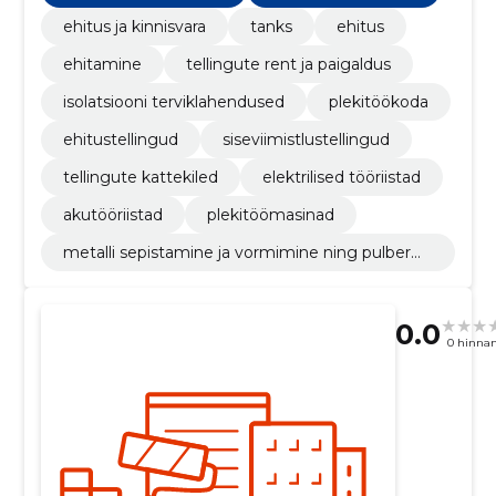
ehitus ja kinnisvara
tanks
ehitus
ehitamine
tellingute rent ja paigaldus
isolatsiooni terviklahendused
plekitöökoda
ehitustellingud
siseviimistlustellingud
tellingute kattekiled
elektrilised tööriistad
akutööriistad
plekitöömasinad
metalli sepistamine ja vormimine ning pulberm
etallurgia
0.0
0 hinna