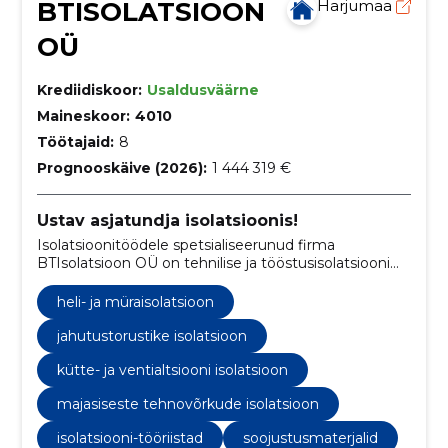
BTISOLATSIOON
Harjumaa
OÜ
Krediidiskoor:
Usaldusväärne
Maineskoor:
4010
Töötajaid:
8
Prognooskäive (2026):
1 444 319 €
Ustav asjatundja isolatsioonis!
Isolatsioonitöödele spetsialiseerunud firma
BTIsolatsioon OÜ on tehnilise ja tööstusisolatsiooni
asjatundja alustades oma tegevust 2004. aastal.
heli- ja müraisolatsioon
jahutustorustike isolatsioon
kütte- ja ventialtsiooni isolatsioon
majasiseste tehnovõrkude isolatsioon
isolatsiooni-tööriistad
soojustusmaterjalid