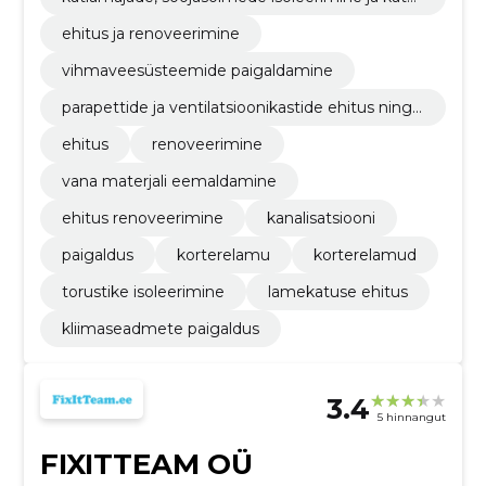
ine plekiga.
ehitus ja renoveerimine
vihmaveesüsteemide paigaldamine
parapettide ja ventilatsioonikastide ehitus ning
hüdroisoleerimine.
ehitus
renoveerimine
vana materjali eemaldamine
ehitus renoveerimine
kanalisatsiooni
paigaldus
korterelamu
korterelamud
torustike isoleerimine
lamekatuse ehitus
kliimaseadmete paigaldus
3.4
5 hinnangut
FIXITTEAM OÜ