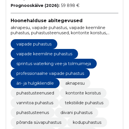
Prognooskäive (2026):
59 898 €
Hoonehalduse abitegevused
aknapesu, vaipade puhastus, vaipade keemiline
puhastus, puhastusteenused, kontorite koristus,
vannitoa puhastus, tekstiilide puhastus,
puhastusteenus, diivani puhastus, põranda
vaipade puhastus
süvapuhastus
vaipade keemiline puhastus
sprintus waterking vee-ja tolmuimeja
professionaalne vaipade puhastus
äri- ja hulgikliendile
aknapesu
puhastusteenused
kontorite koristus
vannitoa puhastus
tekstiilide puhastus
puhastusteenus
diivani puhastus
põranda süvapuhastus
kodupuhastus