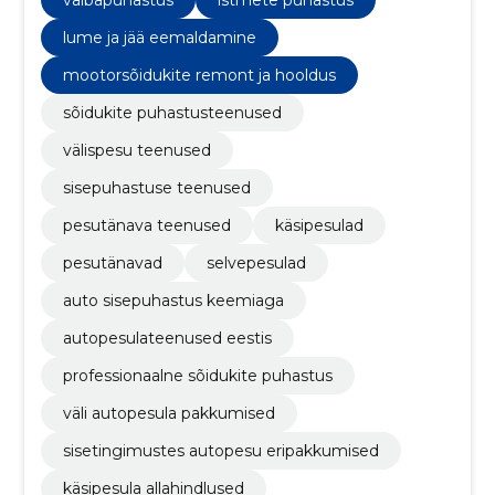
vaibapuhastus
istmete puhastus
lume ja jää eemaldamine
mootorsõidukite remont ja hooldus
sõidukite puhastusteenused
välispesu teenused
sisepuhastuse teenused
pesutänava teenused
käsipesulad
pesutänavad
selvepesulad
auto sisepuhastus keemiaga
autopesulateenused eestis
professionaalne sõidukite puhastus
väli autopesula pakkumised
sisetingimustes autopesu eripakkumised
käsipesula allahindlused