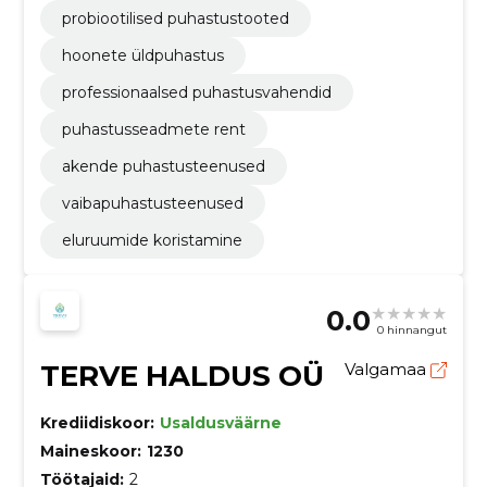
probiootilised puhastustooted
hoonete üldpuhastus
professionaalsed puhastusvahendid
puhastusseadmete rent
akende puhastusteenused
vaibapuhastusteenused
eluruumide koristamine
0.0
0 hinnangut
TERVE HALDUS OÜ
Valgamaa
Krediidiskoor:
Usaldusväärne
Maineskoor:
1230
Töötajaid:
2