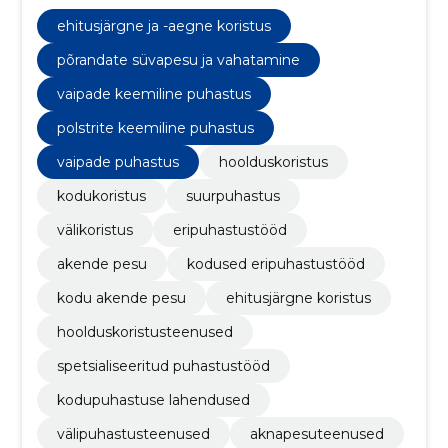
paindlikud, kvaliteetsed ja kohandatud vastavalt
kliendi vajadustele.
ehitusjärgne ja -aegne koristus
põrandate süvapesu ja vahatamine
vaipade keemiline puhastus
polstrite keemiline puhastus
vaipade puhastus
hoolduskoristus
kodukoristus
suurpuhastus
välikoristus
eripuhastustööd
akende pesu
kodused eripuhastustööd
kodu akende pesu
ehitusjärgne koristus
hoolduskoristusteenused
spetsialiseeritud puhastustööd
kodupuhastuse lahendused
välipuhastusteenused
aknapesuteenused