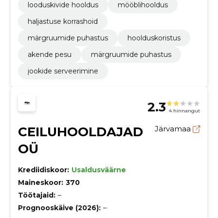
looduskivide hooldus
mööblihooldus
haljastuse korrashoid
märgruumide puhastus
hoolduskoristus
akende pesu
märgruumide puhastus
jookide serveerimine
2.3
4 hinnangut
CEILUHOOLDAJAD
Järvamaa
OÜ
Krediidiskoor:
Usaldusväärne
Maineskoor:
370
Töötajaid:
–
Prognooskäive (2026):
–