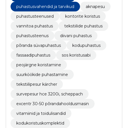
puhastusvahendid ja tarvikud
aknapesu
puhastusteenused
kontorite koristus
vannitoa puhastus
tekstiilide puhastus
puhastusteenus
diivani puhastus
põranda süvapuhastus
kodupuhastus
fassaadipuhastus
sos koristusabi
peojärgne koristamine
suurköökide puhastamine
tekstiilipesur kärcher
survepesur hce 3200i, scheppach
excentr 30-50 põrandahooldusmasin
vitamiinid ja toidulisandid
kodukoristuskomplektid