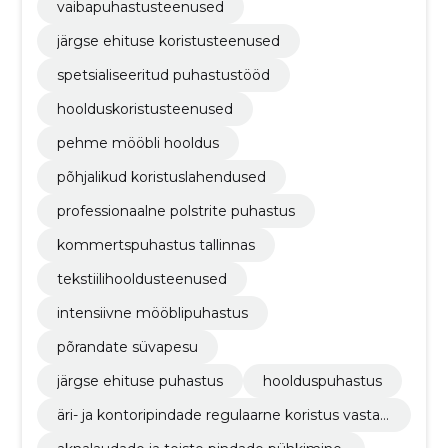
vaibapuhastusteenused
järgse ehituse koristusteenused
spetsialiseeritud puhastustööd
hoolduskoristusteenused
pehme mööbli hooldus
põhjalikud koristuslahendused
professionaalne polstrite puhastus
kommertspuhastus tallinnas
tekstiilihooldusteenused
intensiivne mööblipuhastus
põrandate süvapesu
järgse ehituse puhastus
hoolduspuhastus
äri- ja kontoripindade regulaarne koristus vastav
alt kokkulepitud sagedusele.