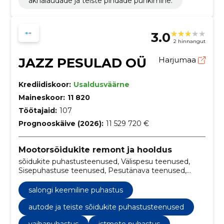
aknalaudade ja teiste pindade pühkimine.
3.0
2 hinnangut
JAZZ PESULAD OÜ
Harjumaa
Krediidiskoor:
Usaldusväärne
Maineskoor:
11 820
Töötajaid:
107
Prognooskäive (2026):
11 529 720 €
Mootorsõidukite remont ja hooldus
sõidukite puhastusteenused, Välispesu teenused,
Sisepuhastuse teenused, Pesutänava teenused,
Käsipesulad, pesutänavad, selvepesulad, auto
sisepuhastus keemiaga, autopesulateenused Eestis,
salongi keemiline puhastus
professionaalne sõidukite puhastus
autode ja teiste sõidukite puhastusteenused