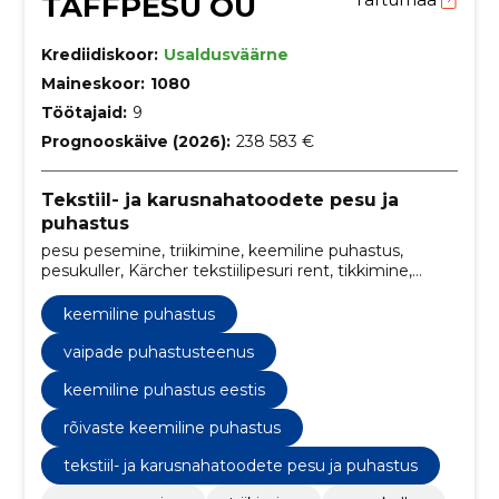
TAFFPESU OÜ
Krediidiskoor:
Usaldusväärne
Maineskoor:
1080
Töötajaid:
9
Prognooskäive (2026):
238 583 €
Tekstiil- ja karusnahatoodete pesu ja
puhastus
pesu pesemine, triikimine, keemiline puhastus,
pesukuller, Kärcher tekstiilipesuri rent, tikkimine,
Rõivaste parandus, pesumaja, vaipade
puhastusteenus, tekstiilipesuri rent
keemiline puhastus
vaipade puhastusteenus
keemiline puhastus eestis
rõivaste keemiline puhastus
tekstiil- ja karusnahatoodete pesu ja puhastus