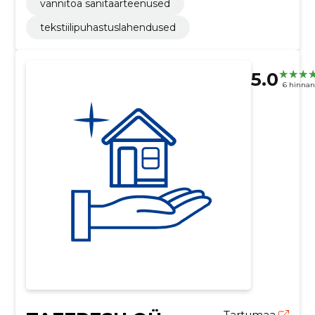
vannitoa sanitaarteenused
tekstiilipuhastuslahendused
5.0
6 hinna
Tartumaa