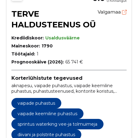
0 hinnangut
TERVE
Valgamaa
HALDUSTEENUS OÜ
Krediidiskoor:
Usaldusväärne
Maineskoor:
1790
Töötajaid:
1
Prognooskäive (2026):
65 741 €
Korteriühistute tegevused
aknapesu, vaipade puhastus, vaipade keemiline
puhastus, puhastusteenused, kontorite koristus,
vannitoa puhastus, tekstiilide puhastus,
puhastusteenus, diivani puhastus, põranda
vaipade puhastus
süvapuhastus
vaipade keemiline puhastus
sprintus waterking vee-ja tolmuimeja
diivani ja polstrite puhastus