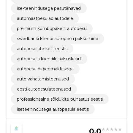
ise-teenindusega pesutänavad
automaatpesulad autodele
premium kombopakett autopesu
swedbanki kliendi autopesu pakkumine
autopesulate kett eestis
autopesula kliendilojaalsuskaart
autopesu pigieemaldusega
auto vahatamisteenused
eesti autopesulateenused
professionaalne sõidukite puhastus eestis
iseteenindusega autopesula eestis
0.0