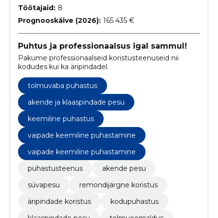
Töötajaid:
8
Prognooskäive (2026):
165 435 €
Puhtus ja professionaalsus igal sammul!
Pakume professionaalseid koristusteenuseid nii
kodudes kui ka äripindadel.
tolmuvaba puhastus
akende ja klaaspindade pesu
keemiline puhastus
vaipade keemiline puhastamine
vaipade keemiline puhastamine
puhastusteenus
akende pesu
süvapesu
remondijärgne koristus
äripindade koristus
kodupuhastus
klaaspindade pesu
tolmueemaldus