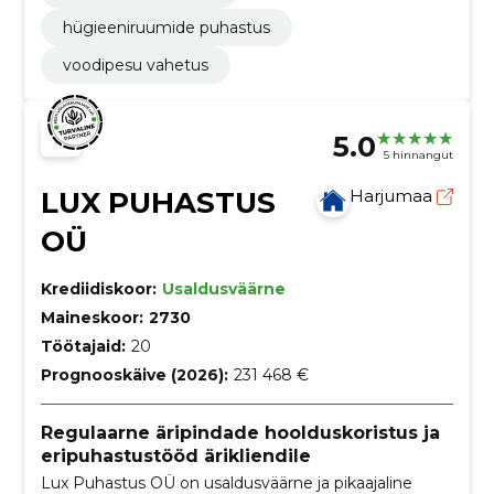
hügieeniruumide puhastus
voodipesu vahetus
5.0
5 hinnangut
LUX PUHASTUS
Harjumaa
OÜ
Krediidiskoor:
Usaldusväärne
Maineskoor:
2730
Töötajaid:
20
Prognooskäive (2026):
231 468 €
Regulaarne äripindade hoolduskoristus ja
eripuhastustööd ärikliendile
Lux Puhastus OÜ on usaldusväärne ja pikaajaline