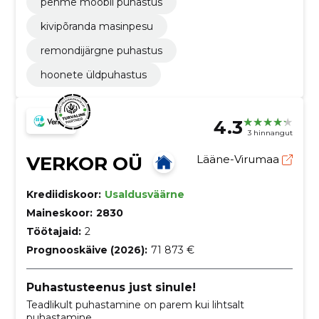
pehme mööbli puhastus
kivipõranda masinpesu
remondijärgne puhastus
hoonete üldpuhastus
4.3
3 hinnangut
VERKOR OÜ
Lääne-Virumaa
Krediidiskoor:
Usaldusväärne
Maineskoor:
2830
Töötajaid:
2
Prognooskäive (2026):
71 873 €
Puhastusteenus just sinule!
Teadlikult puhastamine on parem kui lihtsalt
puhastamine.