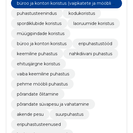
büroo ja kontori koristus (vaipkatete ja mööbli p
uhastus, akende pesu)
puhastusteenindus
kodukoristus
spordiklubide koristus
laoruumide koristus
müügipindade koristus
büroo ja kontori koristus
eripuhastustööd
keemiline puhastus
nahkdiivani puhastus
ehitusjärgne koristus
vaiba keemiline puhastus
pehme mööbli puhastus
põrandate õlitamine
põrandate süvapesu ja vahatamine
akende pesu
suurpuhastus
eripuhastusteenused