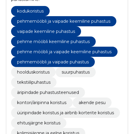
kodukoristus
pehmemööbli ja vaipade keemiline puhastus
vaipade keemiline puhastus
pehme mööbli keemiline puhastus
pehme mööbli ja vaipade keemiline puhastus
pehmemööbli ja vaipade puhastus
hoolduskoristus
suurpuhastus
tekstiilipuhastus
äripindade puhastusteenused
kontori/äripinna koristus
akende pesu
üüripindade koristus ja airbnb korterite koristus
ehitusjärgne koristus
kolimisjärgne ja eelne koristus