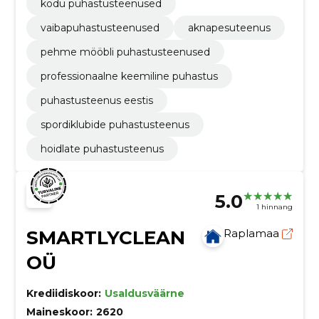
kodu puhastusteenused
vaibapuhastusteenused
aknapesuteenus
pehme mööbli puhastusteenused
professionaalne keemiline puhastus
puhastusteenus eestis
spordiklubide puhastusteenus
hoidlate puhastusteenus
5.0
1 hinnang
SMARTLYCLEAN
Raplamaa
OÜ
Krediidiskoor:
Usaldusväärne
Maineskoor:
2620