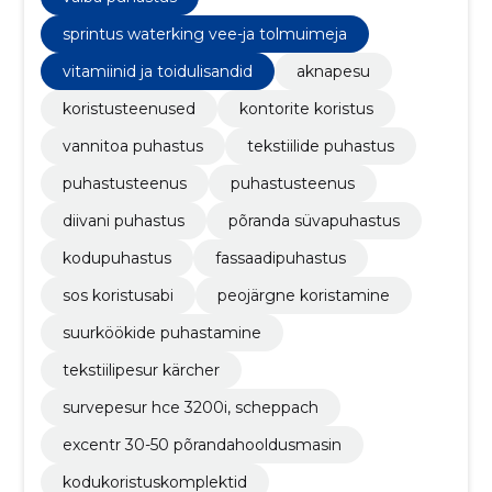
sprintus waterking vee-ja tolmuimeja
vitamiinid ja toidulisandid
aknapesu
koristusteenused
kontorite koristus
vannitoa puhastus
tekstiilide puhastus
puhastusteenus
puhastusteenus
diivani puhastus
põranda süvapuhastus
kodupuhastus
fassaadipuhastus
sos koristusabi
peojärgne koristamine
suurköökide puhastamine
tekstiilipesur kärcher
survepesur hce 3200i, scheppach
excentr 30-50 põrandahooldusmasin
kodukoristuskomplektid