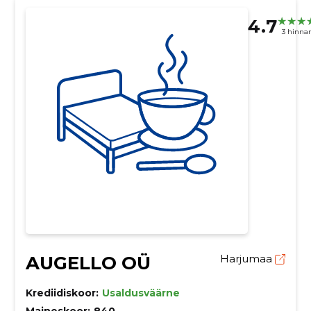
4.7
3 hinna
AUGELLO OÜ
Harjumaa
Krediidiskoor:
Usaldusväärne
Maineskoor:
840