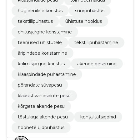
hügieeniline koristus
suurpuhastus
tekstiilipuhastus
ühistute hooldus
ehitusjärgne koristamine
teenused ühistutele
tekstiilipuhastamine
äripindade koristamine
kolimisjärgne koristus
akende pesemine
klaaspindade puhastamine
põrandate süvapesu
klaasist vaheseinte pesu
kõrgete akende pesu
tõstukiga akende pesu
konsultatsioonid
hoonete üldpuhastus