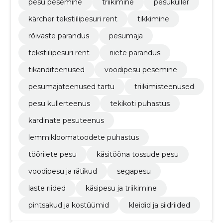
pesu pesemine
triikimine
pesukuller
kärcher tekstiilipesuri rent
tikkimine
rõivaste parandus
pesumaja
tekstiilipesuri rent
riiete parandus
tikanditeenused
voodipesu pesemine
pesumajateenused tartu
triikimisteenused
pesu kullerteenus
tekikoti puhastus
kardinate pesuteenus
lemmikloomatoodete puhastus
tööriiete pesu
käsitööna tossude pesu
voodipesu ja rätikud
segapesu
laste riided
käsipesu ja triikimine
pintsakud ja kostüümid
kleidid ja siidriided