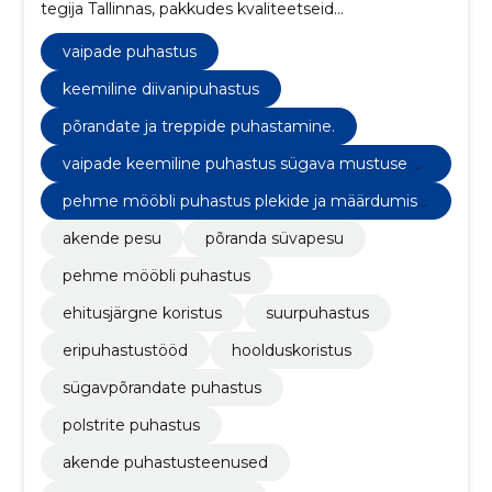
tegija Tallinnas, pakkudes kvaliteetseid
hoolduskoristuse teenuseid erinevatele äripindadele.
vaipade puhastus
keemiline diivanipuhastus
põrandate ja treppide puhastamine.
vaipade keemiline puhastus sügava mustuse e
emaldamiseks.
pehme mööbli puhastus plekide ja määrdumise
vastu.
akende pesu
põranda süvapesu
pehme mööbli puhastus
ehitusjärgne koristus
suurpuhastus
eripuhastustööd
hoolduskoristus
sügavpõrandate puhastus
polstrite puhastus
akende puhastusteenused