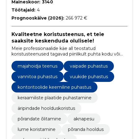
Maineskoor:
3140
Töötajaid:
4
Prognooskäive (2026):
266 972 €
Kvaliteetne koristusteenus, et teie
saaksite keskenduda olulisele!
Meie professionaalide käe all teostatud
koristusteenused tagavad piinlikult puhta kodu või
kontori.
majahoidja teenus
vaipade puhastus
vannitoa puhastus
vuukide puhastus
kontoritoolide keemiline puhastus
keraamiliste plaatide puhastamine
äripindade hoolduskoristus
põrandate õlitamine
aknapesu
lume koristamine
põranda hooldus