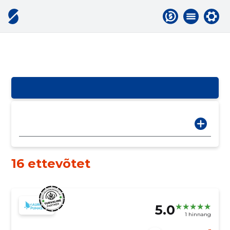
16 ettevõtet
5.0
1 hinnang