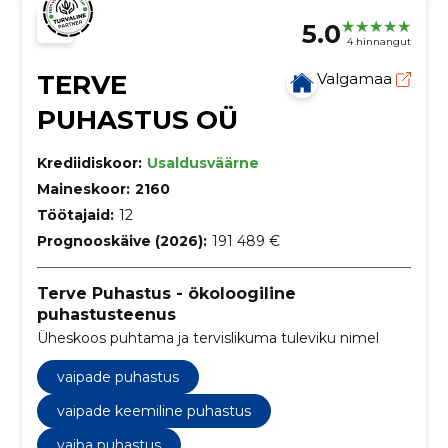
5.0
4 hinnangut
TERVE
Valgamaa
PUHASTUS OÜ
Krediidiskoor:
Usaldusväärne
Maineskoor:
2160
Töötajaid:
12
Prognooskäive (2026):
191 489 €
Terve Puhastus - ökoloogiline
puhastusteenus
Üheskoos puhtama ja tervislikuma tuleviku nimel
vaipade puhastus
vaipade keemiline puhastus
vaiba puhastus