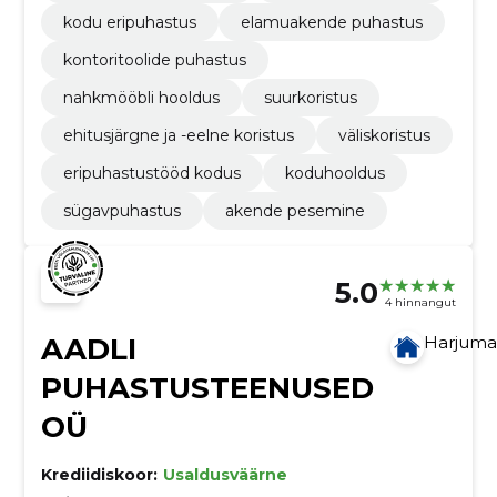
kodu eripuhastus
elamuakende puhastus
kontoritoolide puhastus
nahkmööbli hooldus
suurkoristus
ehitusjärgne ja -eelne koristus
väliskoristus
eripuhastustööd kodus
koduhooldus
sügavpuhastus
akende pesemine
5.0
4 hinnangut
AADLI
Harjum
PUHASTUSTEENUSED
OÜ
Krediidiskoor:
Usaldusväärne