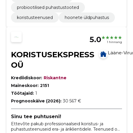
probiootilised puhastustooted
koristusteenused
hoonete üldpuhastus
5.0
1 hinnang
KORISTUSEKSPRESS
Lääne-Vir
OÜ
Krediidiskoor:
Riskantne
Maineskoor:
2151
Töötajaid:
1
Prognooskäive (2026):
30 567 €
Sinu tee puhtuseni!
Ettevõte pakub professionaalseid koristus- ja
puhastusteenuseid era- ja äriklientidele. Teenused on