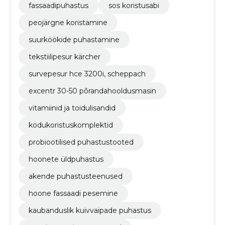
fassaadipuhastus
sos koristusabi
peojärgne koristamine
suurköökide puhastamine
tekstiilipesur kärcher
survepesur hce 3200i, scheppach
excentr 30-50 põrandahooldusmasin
vitamiinid ja toidulisandid
kodukoristuskomplektid
probiootilised puhastustooted
hoonete üldpuhastus
akende puhastusteenused
hoone fassaadi pesemine
kaubanduslik kuivvaipade puhastus