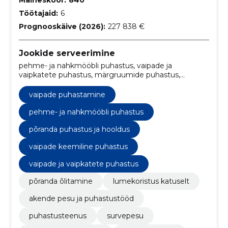
Töötajaid:
6
Prognooskäive (2026):
227 838 €
Jookide serveerimine
pehme- ja nahkmööbli puhastus, vaipade ja
vaipkatete puhastus, märgruumide puhastus,
Akende pesu, vaipade keemiline puhastus, põranda
puhastus ja hooldus, hoolduskoristus, märgruumide
vaipade puhastamine
puhastus, haljastuse korrashoid, põranda õlitamine
pehme- ja nahkmööbli puhastus
põranda puhastus ja hooldus
vaipade keemiline puhastus
vaipade ja vaipkatete puhastus
põranda õlitamine
lumekoristus katuselt
akende pesu ja puhastustööd
puhastusteenus
survepesu