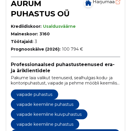
AURUM
Harjumaa
PUHASTUS OÜ
Krediidiskoor:
Usaldusväärne
Maineskoor:
3160
Töötajaid:
3
Prognooskäive (2026):
100 794 €
Professionaalsed puhastusteenused era-
ja äriklientidele
Pakume laia valikut teenuseid, sealhulgas kodu- ja
kontoripuhastust, vaipade ja pehme mööbli keemilist
puhastust, akende pesu ning ehitusjärgset koristust.
vaipade puhastus
vaipade keemiline puhastus
vaipade keemiline kuivpuhastus
vaipade keemiline puhastus