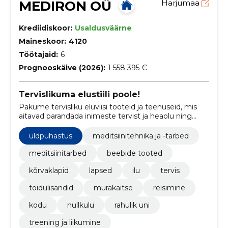
MEDIRON OÜ
Harjumaa
Krediidiskoor:
Usaldusväärne
Maineskoor:
4120
Töötajaid:
6
Prognooskäive (2026):
1 558 395 €
Tervislikuma elustiili poole!
Pakume tervisliku eluviisi tooteid ja teenuseid, mis
aitavad parandada inimeste tervist ja heaolu ning
saavutada tasakaalustatud ja tervislik eluviis.
üldpuhastus
meditsiinitehnika ja -tarbed
meditsiinitarbed
beebide tooted
kõrvaklapid
lapsed
ilu
tervis
toidulisandid
mürakaitse
reisimine
kodu
nullkulu
rahulik uni
treening ja liikumine