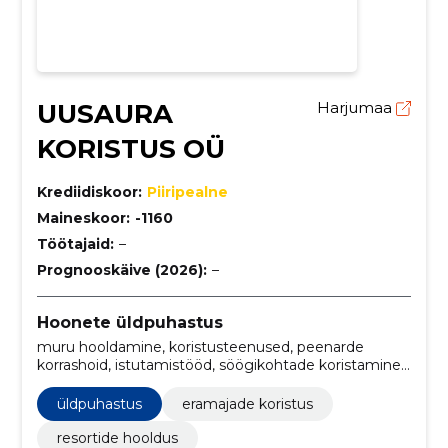
UUSAURA
Harjumaa
KORISTUS OÜ
Krediidiskoor:
Piiripealne
Maineskoor:
-1160
Töötajaid:
–
Prognooskäive (2026):
–
Hoonete üldpuhastus
muru hooldamine, koristusteenused, peenarde
korrashoid, istutamistööd, söögikohtade koristamine,
restoranide ja söögikohtade koristamine,
majutusruumide koristamine, Põõsaste ja puude
üldpuhastus
eramajade koristus
hooldus, istutamine, eramajade koristus
resortide hooldus