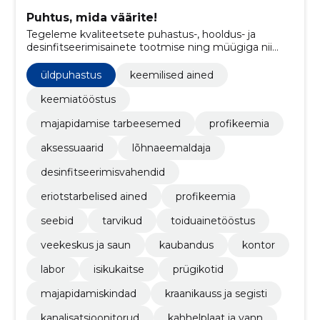
Puhtus, mida väärite!
Tegeleme kvaliteetsete puhastus-, hooldus- ja
desinfitseerimisainete tootmise ning müügiga nii
professionaalseks kui ka koduseks kasutamiseks.
üldpuhastus
keemilised ained
keemiatööstus
majapidamise tarbeesemed
profikeemia
aksessuaarid
lõhnaeemaldaja
desinfitseerimisvahendid
eriotstarbelised ained
profikeemia
seebid
tarvikud
toiduainetööstus
veekeskus ja saun
kaubandus
kontor
labor
isikukaitse
prügikotid
majapidamiskindad
kraanikauss ja segisti
kanalisatsioonitorud
kahhelplaat ja vann