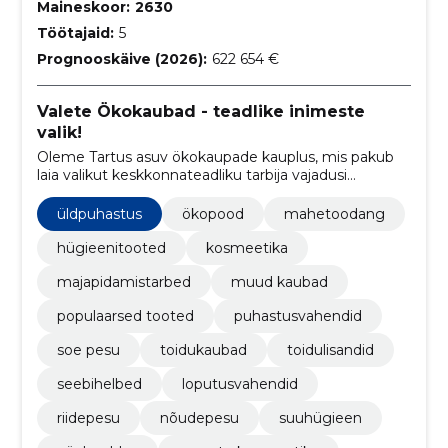
Maineskoor:
2630
Töötajaid:
5
Prognooskäive (2026):
622 654 €
Valete Ökokaubad - teadlike inimeste
valik!
Oleme Tartus asuv ökokaupade kauplus, mis pakub
laia valikut keskkonnateadliku tarbija vajadusi
rahuldavaid mahetooteid, hügieenitooteid ja palju
muud alates 2008. aastast.
üldpuhastus
ökopood
mahetoodang
hügieenitooted
kosmeetika
majapidamistarbed
muud kaubad
populaarsed tooted
puhastusvahendid
soe pesu
toidukaubad
toidulisandid
seebihelbed
loputusvahendid
riidepesu
nõudepesu
suuhügieen