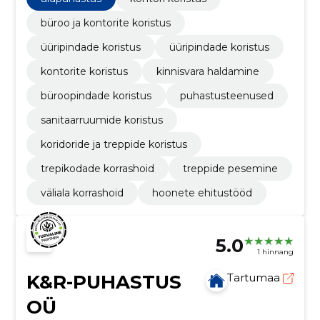
büroo ja kontorite koristus
üüripindade koristus
üüripindade koristus
kontorite koristus
kinnisvara haldamine
büroopindade koristus
puhastusteenused
sanitaarruumide koristus
koridoride ja treppide koristus
trepikodade korrashoid
treppide pesemine
väliala korrashoid
hoonete ehitustööd
5.0
1 hinnang
K&R-PUHASTUS
Tartumaa
OÜ