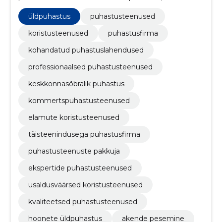
pesemine, põrandate hooldus, kontori puhastus,
kodude igapäevane hooldus, Ökoloogilised
üldpuhastus
puhastusteenused
desinfektsioonilahendused, energiatõhusad
puhastusmeetodid, eripuhastusprojektid (nt pärast
koristusteenused
puhastusfirma
ehitus- või renoveerimistöid)
kohandatud puhastuslahendused
professionaalsed puhastusteenused
keskkonnasõbralik puhastus
kommertspuhastusteenused
elamute koristusteenused
täisteenindusega puhastusfirma
puhastusteenuste pakkuja
ekspertide puhastusteenused
usaldusväärsed koristusteenused
kvaliteetsed puhastusteenused
hoonete üldpuhastus
akende pesemine