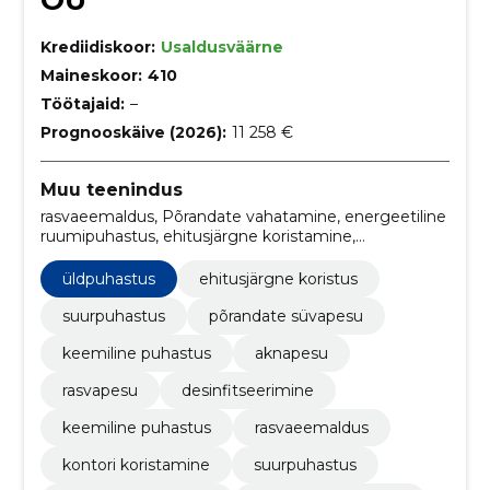
OÜ
Krediidiskoor:
Usaldusväärne
Maineskoor:
410
Töötajaid:
–
Prognooskäive (2026):
11 258 €
Muu teenindus
rasvaeemaldus, Põrandate vahatamine, energeetiline
ruumipuhastus, ehitusjärgne koristamine,
kolimisjärgne koristus, sügav põrandapesu,
standardne koristus, suurpuhastus, Kontori
üldpuhastus
ehitusjärgne koristus
koristamine, ehitusjärgne koristus
suurpuhastus
põrandate süvapesu
keemiline puhastus
aknapesu
rasvapesu
desinfitseerimine
keemiline puhastus
rasvaeemaldus
kontori koristamine
suurpuhastus