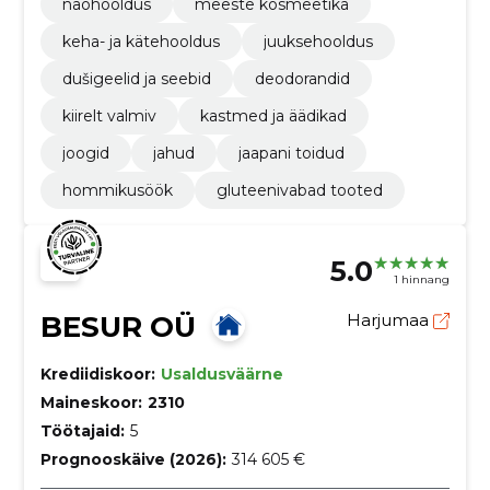
näohooldus
meeste kosmeetika
keha- ja kätehooldus
juuksehooldus
dušigeelid ja seebid
deodorandid
kiirelt valmiv
kastmed ja äädikad
joogid
jahud
jaapani toidud
hommikusöök
gluteenivabad tooted
5.0
1 hinnang
BESUR OÜ
Harjumaa
Krediidiskoor:
Usaldusväärne
Maineskoor:
2310
Töötajaid:
5
Prognooskäive (2026):
314 605 €