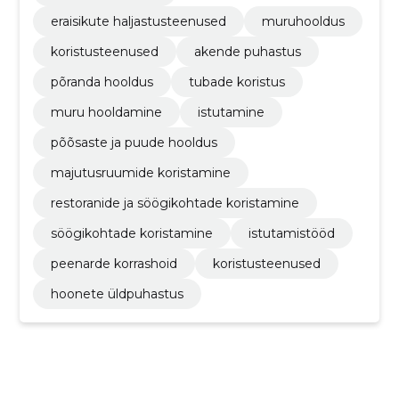
eraisikute haljastusteenused
muruhooldus
koristusteenused
akende puhastus
põranda hooldus
tubade koristus
muru hooldamine
istutamine
põõsaste ja puude hooldus
majutusruumide koristamine
restoranide ja söögikohtade koristamine
söögikohtade koristamine
istutamistööd
peenarde korrashoid
koristusteenused
hoonete üldpuhastus