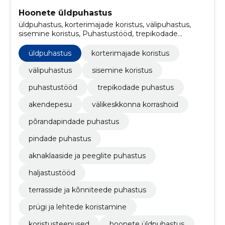
Hoonete üldpuhastus
üldpuhastus, korterimajade koristus, välipuhastus,
sisemine koristus, Puhastustööd, trepikodade
puhastus, akendepesu, välikeskkonna korrashoid,
põrandapindade puhastus, pindade puhastus
üldpuhastus
korterimajade koristus
välipuhastus
sisemine koristus
puhastustööd
trepikodade puhastus
akendepesu
välikeskkonna korrashoid
põrandapindade puhastus
pindade puhastus
aknaklaaside ja peeglite puhastus
haljastustööd
terrasside ja kõnniteede puhastus
prügi ja lehtede koristamine
koristusteenused
hoonete üldpuhastus