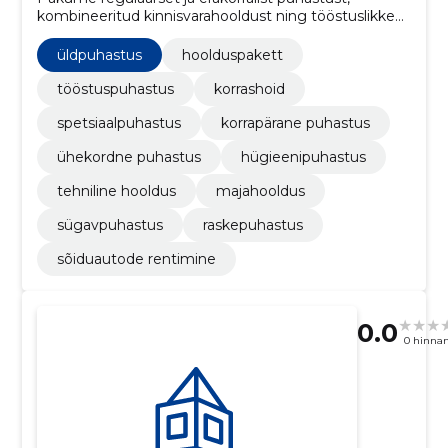
kombineeritud kinnisvarahooldust ning tööstuslikke
puhastuslahendusi Pärnumaal. Vähendame omanike
ja haldurite koormust ning tagame parema hügieeni
üldpuhastus
hoolduspakett
ja välimuse.
tööstuspuhastus
korrashoid
spetsiaalpuhastus
korrapärane puhastus
ühekordne puhastus
hügieenipuhastus
tehniline hooldus
majahooldus
sügavpuhastus
raskepuhastus
sõiduautode rentimine
0.0
0 hinna