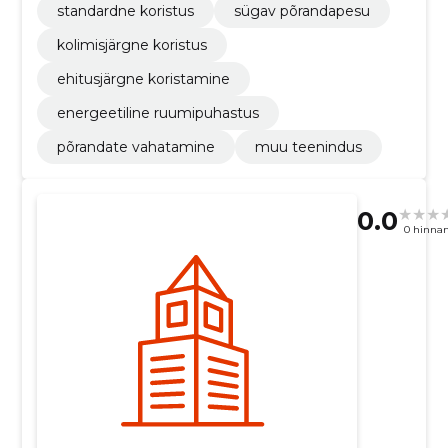
standardne koristus
sügav põrandapesu
kolimisjärgne koristus
ehitusjärgne koristamine
energeetiline ruumipuhastus
põrandate vahatamine
muu teenindus
0.0
0 hinna