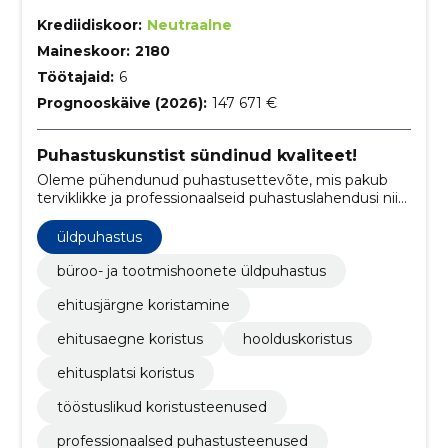
Krediidiskoor:
Neutraalne
Maineskoor:
2180
Töötajaid:
6
Prognooskäive (2026):
147 671 €
Puhastuskunstist sündinud kvaliteet!
Oleme pühendunud puhastusettevõte, mis pakub
terviklikke ja professionaalseid puhastuslahendusi nii
kommertspindadele kui ka ehitusjärgsetele
objektidele. Meie teenuste hulka kuuluvad
üldpuhastus
üldpuhastus, ehitusaegne ja ehitusjärgne koristus
ning kontoripindade puhastus.
büroo- ja tootmishoonete üldpuhastus
ehitusjärgne koristamine
ehitusaegne koristus
hoolduskoristus
ehitusplatsi koristus
tööstuslikud koristusteenused
professionaalsed puhastusteenused