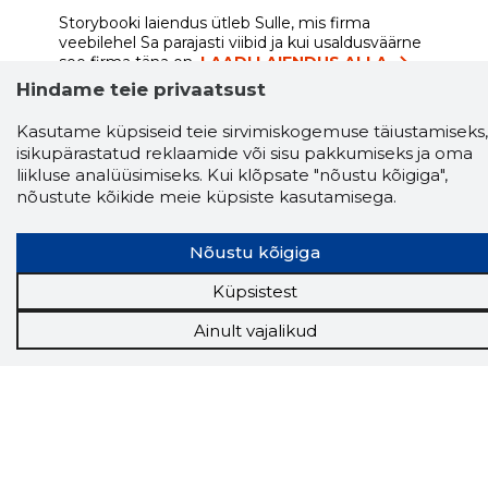
Storybooki laiendus ütleb Sulle, mis firma
veebilehel Sa parajasti viibid ja kui usaldusväärne
see firma täna on.
LAADI LAIENDUS ALLA
Hindame teie privaatsust
Kasutame küpsiseid teie sirvimiskogemuse täiustamiseks,
isikupärastatud reklaamide või sisu pakkumiseks ja oma
Näed helistaja tausta!
Storybooki Äpp toob
liikluse analüüsimiseks. Kui klõpsate "nõustu kõigiga",
Sinuni
OTSEKONTAKTID
400 000 Eesti
nõustute kõikide meie küpsiste kasutamisega.
ettevõtte ja isikute kohta (juhid, ametnikud).
Andmed on rikastatud maksevõime ja
finantsinfoga.
Nõustu kõigiga
Küpsistest
Ainult vajalikud
Tööriistad
Sooduspakkumised
Hanked
Tööturg
Sihtkliendid
Rakendused