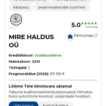
kätepesu
pesemisvahendite tootmine
5.0
1 hinnang
MIRE HALDUS
Pärnumaa
OÜ
Krediidiskoor:
Usaldusväärne
Maineskoor:
2210
Töötajaid:
2
Prognooskäive (2026):
89 158 €
Lööme Teie kinnisvara särama!
Pakume kvaliteetseid koristusteenuseid, hõlmates
büroo ja kontorite koristust, üüripindade hooldust
ning terviklikke kinnisvara haldusteenuseid.
üldpuhastus
kontori koristus