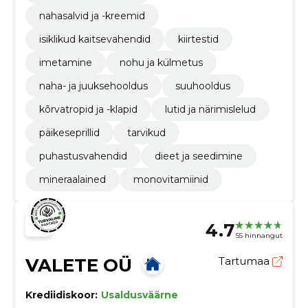
nahasalvid ja -kreemid
isiklikud kaitsevahendid
kiirtestid
imetamine
nohu ja külmetus
naha- ja juuksehooldus
suuhooldus
kõrvatropid ja -klapid
lutid ja närimislelud
päikeseprillid
tarvikud
puhastusvahendid
dieet ja seedimine
mineraalained
monovitamiinid
4.7
55 hinnangut
VALETE OÜ
Tartumaa
Krediidiskoor:
Usaldusväärne