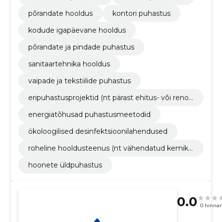
põrandate hooldus
kontori puhastus
kodude igapäevane hooldus
põrandate ja pindade puhastus
sanitaartehnika hooldus
vaipade ja tekstiilide puhastus
eripuhastusprojektid (nt pärast ehitus- või renov
eerimistöid)
energiatõhusad puhastusmeetodid
ökoloogilised desinfektsioonilahendused
roheline hooldusteenus (nt vähendatud kemika
alide kasutamine)
hoonete üldpuhastus
0.0
0 hinna