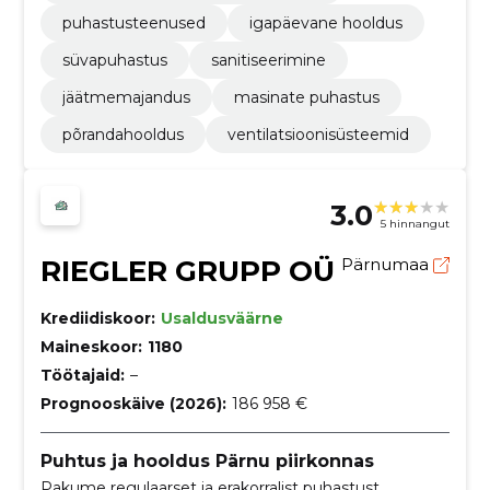
puhastusteenused
igapäevane hooldus
süvapuhastus
sanitiseerimine
jäätmemajandus
masinate puhastus
põrandahooldus
ventilatsioonisüsteemid
3.0
5 hinnangut
RIEGLER GRUPP OÜ
Pärnumaa
Krediidiskoor:
Usaldusväärne
Maineskoor:
1180
Töötajaid:
–
Prognooskäive (2026):
186 958 €
Puhtus ja hooldus Pärnu piirkonnas
Pakume regulaarset ja erakorralist puhastust,