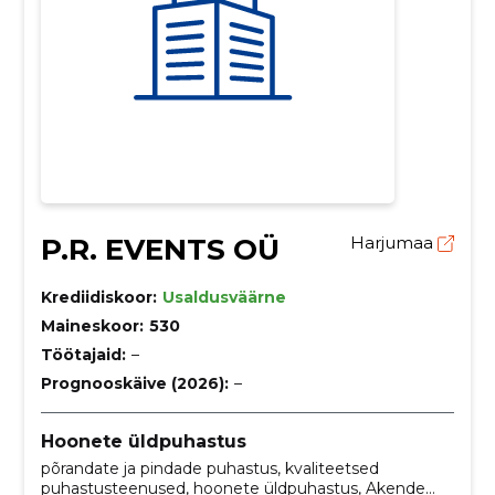
P.R. EVENTS OÜ
Harjumaa
Krediidiskoor:
Usaldusväärne
Maineskoor:
530
Töötajaid:
–
Prognooskäive (2026):
–
Hoonete üldpuhastus
põrandate ja pindade puhastus, kvaliteetsed
puhastusteenused, hoonete üldpuhastus, Akende